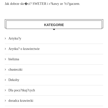
Jak dobrze skr�ci? SWETER i r?kawy ze ?ci?gaczem.
KATEGORIE
Artyku?y
Arytku? o krawiectwie
bielizna
chusteczki
Dekolty
Dla pocz?tkuj?cych
doradca krawiecki