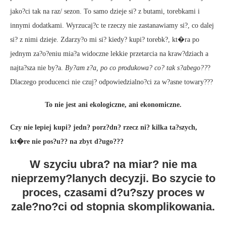
jako?ci tak na raz/ sezon. To samo dzieje si? z butami, torebkami i
innymi dodatkami. Wyrzucaj?c te rzeczy nie zastanawiamy si?, co dalej
si? z nimi dzieje. Zdarzy?o mi si? kiedy? kupi? torebk?, kt�ra po
jednym za?o?eniu mia?a widoczne lekkie przetarcia na kraw?dziach a
najta?sza nie by?a.
By?am z?a, po co produkowa? co? tak s?abego??
?
Dlaczego producenci nie czuj? odpowiedzialno?ci za w?asne towary???
To nie jest ani ekologiczne, ani ekonomiczne.
Czy nie lepiej kupi? jedn? porz?dn? rzecz ni? kilka ta?szych,
kt�re nie pos?u?? na zbyt d?ugo???
W szyciu ubra? na miar? nie ma
nieprzemy?lanych decyzji. Bo szycie to
proces, czasami d?u?szy proces w
zale?no?ci od stopnia skomplikowania.