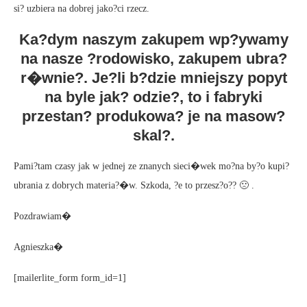
si? uzbiera na dobrej jako?ci rzecz.
Ka?dym naszym zakupem wp?ywamy
na nasze ?rodowisko, zakupem ubra?
r�wnie?. Je?li b?dzie mniejszy popyt
na byle jak? odzie?, to i fabryki
przestan? produkowa? je na masow?
skal?.
Pami?tam czasy jak w jednej ze znanych sieci�wek mo?na by?o kupi?
ubrania z dobrych materia?�w. Szkoda, ?e to przesz?o?? 🙁 .
Pozdrawiam�
Agnieszka�
[mailerlite_form form_id=1]