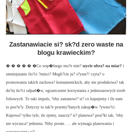
Zastanawiacie si? sk?d zero waste na
blogu krawieckim?
� � � � � �Co wsp�lnego mo?e mie?
szycie ubra? na miar?
i
zmniejszanie ilo?ci ?mieci? Mogli?cie ju? s?ysze?/ czyta? o
promowaniu takich zachowa? konsumenckich, aby nie produkowa? tak
du?ej ilo?ci odpad�w, ograniczenie korzystania z jednorazowych toreb
foliowych. To taki impuls, ?eby zastanowi? si? co kupujemy i ile nam
to pos?u?y. Dotyczy to tak?e przemy?lanych zakup�w ?ywno?ci.
Kupowa? tylko tyle, ile zjemy, nauczy? si? planowa? posi?ki tak, ?eby
nie wyrzuca? jedzenia. Niby proste….. ale wymaga planowania i
zastanowienia si?.