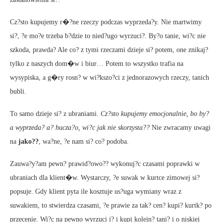
Cz?sto kupujemy r�?ne rzeczy podczas wyprzeda?y. Nie martwimy
si?, ?e mo?e trzeba b?dzie to nied?ugo wyrzuci?. By?o tanie, wi?c nie
szkoda, prawda? Ale co? z tymi rzeczami dzieje si? potem, one znikaj?
tylko z naszych dom�w i biur… Potem to wszystko trafia na
wysypiska, a g�ry rosn? w wi?kszo?ci z jednorazowych rzeczy, tanich
bubli.
To samo dzieje si? z ubraniami.
Cz?sto kupujemy emocjonalnie, bo by?
a wyprzeda? a? hucza?o, wi?c jak nie skorzysta??
Nie zwracamy uwagi
na
jako??
, wa?ne, ?e nam si? co? podoba.
Zauwa?y?am pewn? prawid?owo?? wykonuj?c czasami poprawki w
ubraniach dla klient�w. Wystarczy, ?e suwak w kurtce zimowej si?
popsuje. Gdy klient pyta ile kosztuje us?uga wymiany wraz z
suwakiem, to stwierdza czasami, ?e prawie za tak? cen? kupi? kurtk? po
przecenie. Wi?c na pewno wyrzuci j? i kupi kolejn? tani? i o niskiej