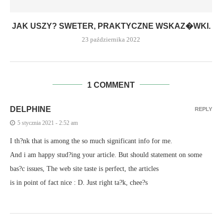
JAK USZY? SWETER, PRAKTYCZNE WSKAZ�WKI.
23 października 2022
1 COMMENT
DELPHINE
REPLY
5 stycznia 2021 - 2:52 am
I th?nk that is among the so much significant info for me.
And i am happy stud?ing your article. But should statement on some
bas?c issues, The web site taste is perfect, the articles
is in point of fact nice : D. Just right ta?k, chee?s