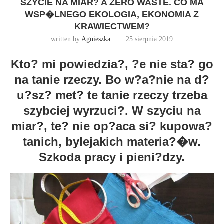
SZYCIE NA MIAR? A ZERO WASTE. CO MA
WSP�LNEGO EKOLOGIA, EKONOMIA Z
KRAWIECTWEM?
written by
Agnieszka
25 sierpnia 2019
Kto? mi powiedzia?, ?e nie sta? go
na tanie rzeczy. Bo w?a?nie na d?
u?sz? met? te tanie rzeczy trzeba
szybciej wyrzuci?. W szyciu na
miar?, te? nie op?aca si? kupowa?
tanich, bylejakich materia?�w.
Szkoda pracy i pieni?dzy.