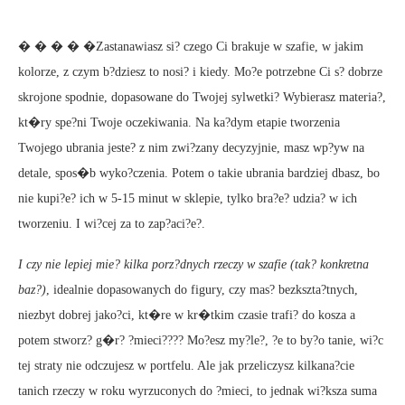
� � � � �Zastanawiasz si? czego Ci brakuje w szafie, w jakim
kolorze, z czym b?dziesz to nosi? i kiedy. Mo?e potrzebne Ci s? dobrze
skrojone spodnie, dopasowane do Twojej sylwetki? Wybierasz materia?,
kt�ry spe?ni Twoje oczekiwania. Na ka?dym etapie tworzenia
Twojego ubrania jeste? z nim zwi?zany decyzyjnie, masz wp?yw na
detale, spos�b wyko?czenia. Potem o takie ubrania bardziej dbasz, bo
nie kupi?e? ich w 5-15 minut w sklepie, tylko bra?e? udzia? w ich
tworzeniu. I wi?cej za to zap?aci?e?.
I czy nie lepiej mie? kilka porz?dnych rzeczy w szafie (tak? konkretna
baz?)
, idealnie dopasowanych do figury, czy mas? bezkszta?tnych,
niezbyt dobrej jako?ci, kt�re w kr�tkim czasie trafi? do kosza a
potem stworz? g�r? ?mieci???? Mo?esz my?le?, ?e to by?o tanie, wi?c
tej straty nie odczujesz w portfelu. Ale jak przeliczysz kilkana?cie
tanich rzeczy w roku wyrzuconych do ?mieci, to jednak wi?ksza suma