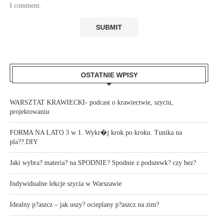
I comment.
OSTATNIE WPISY
WARSZTAT KRAWIECKI- podcast o krawiectwie, szyciu,
projektowaniu
FORMA NA LATO 3 w 1. Wykr�j krok po kroku. Tunika na
pla??.DIY
Jaki wybra? materia? na SPODNIE? Spodnie z podszewk? czy bez?
Indywidualne lekcje szycia w Warszawie
Idealny p?aszcz – jak uszy? ocieplany p?aszcz na zim?