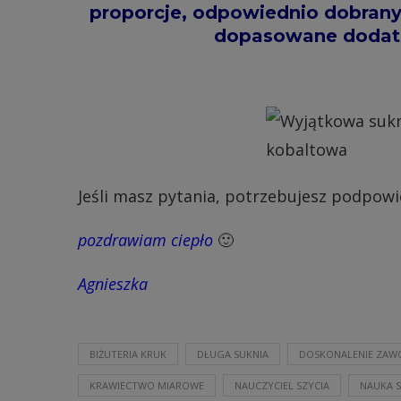
proporcje, odpowiednio dobrany
dopasowane dodatki
Jeśli masz pytania, potrzebujesz podpowi
pozdrawiam ciepło
🙂
Agnieszka
BIŻUTERIA KRUK
DŁUGA SUKNIA
DOSKONALENIE ZA
KRAWIECTWO MIAROWE
NAUCZYCIEL SZYCIA
NAUKA S