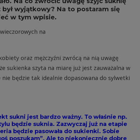
ało. Na co zwrócić uwagę szyjc suknię
t był wyjątkowy? Na to postaram się
eć w tym wpisie.
 kobiety oraz mężczyźni zwrócą na nią uwagę
 że sukienka szyta na miarę już jest zauważalna w
 nie będzie tak idealnie dopasowana do sylwetki
kt sukni jest bardzo ważny. To właśnie np.
ylu będzie suknia. Zazwyczaj już na etapie
teria będzie pasowała do sukienki. Sobie
goś poszukam”. Ale to niekoniecznie dobre