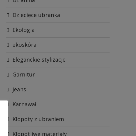
Dziecięce ubranka
Ekologia
ekoskóra
Eleganckie stylizacje
Garnitur
jeans
Karnawał
Klopoty z ubraniem
Kłopotliwe materiały