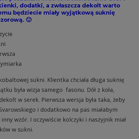
ienki, dodatki, a zwłaszcza dekolt warto
 temu będziecie miały wyjątkową suknię
zorową. 🙂
kobaltowej sukni. Klientka chciała długa suknię
tku była wizja samego fasonu. Dół z koła,
dekolt w serek. Pierwsza wersja była taka, żeby
w Svarowskiego i dodatkowo na pas miałabym
nny wzór. I oczywiście kolczyki i naszyjnik miał
ków w sukni.