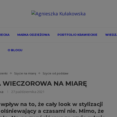
IECKA
MARKA ODZIEŻOWA
PORTFOLIO KRAWIECKIE
WIEDZA
O BLOGU
kienki
Szycie na miarę
Szycie od podstaw
 WIECZOROWA NA MIARĘ
ka
27 października 2021
wpływ na to, że cały look w stylizacji
 olśniewający a czasami nie. Mimo, że