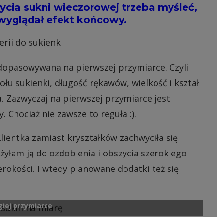
ycia sukni wieczorowej trzeba myśleć,
e wyglądał efekt końcowy.
 dopasowywana na pierwszej przymiarce. Czyli
ołu sukienki, długość rękawów, wielkość i kształ
. Zazwyczaj na pierwszej przymiarce jest
y. Chociaż nie zawsze to reguła :).
lientka zamiast kryształków zachwyciła się
yłam ją do ozdobienia i obszycia szerokiego
erokości. I wtedy planowane dodatki też się
giej przymiarce