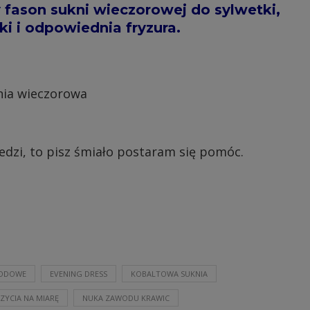
 fason sukni wieczorowej do sylwetki,
 i odpowiednia fryzura.
edzi, to pisz śmiało postaram się pomóc.
WODOWE
EVENING DRESS
KOBALTOWA SUKNIA
ZYCIA NA MIARĘ
NUKA ZAWODU KRAWIC