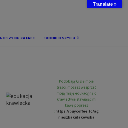
Translate »
 O SZYCIU ZA FREE
EBOOKI O SZYCIU
Podobają Ci się moje
treści, możesz wesprzeć
moją misję edukacyjną o
krawiectwie stawiając mi
kawę poprzez
:
https://buycoffee.to/ag
nieszkakulakowska