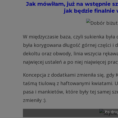
Jak mówiłam, już na wstępnie sz
jak będzie finalni
W międzyczasie baza, czyli sukienka była
była korygowana długość górnej części i d
dekoltu oraz obwody, linia wszycia rękawa
najwięcej ustaleń a po niej niajwięcej prac
Koncepcja z dodatkami zmieniła się, gdy K
taśmą tiulową z haftowanymi kwiatami. Uż
pasa i mankietów, które były tej samej sz
zmieniły :).
Po dru