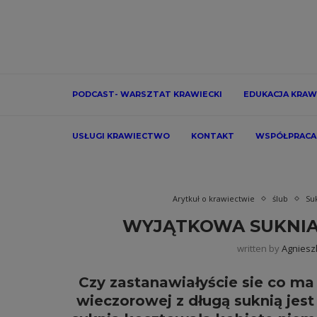
PODCAST- WARSZTAT KRAWIECKI
EDUKACJA KRAW
USŁUGI KRAWIECTWO
KONTAKT
WSPÓŁPRACA
Arytkuł o krawiectwie
ślub
Su
WYJĄTKOWA SUKNIA
written by
Agniesz
Czy zastanawiałyście sie co ma 
wieczorowej z długą suknią jest