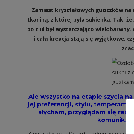
Zamiast kryształowych guziczków na m
tkaniną, z której była sukienka. Tak, 
bo tiul był wystarczająco wielobarwny. 
i cała kreacja stają się wyjątkowe, c
znac
Ale wszystko na etapie szycia n
jej preferencji, stylu, temperame
słycham, przyglądam się reakc
komunikacja
A wracając do biżuterii , mimo że na pie