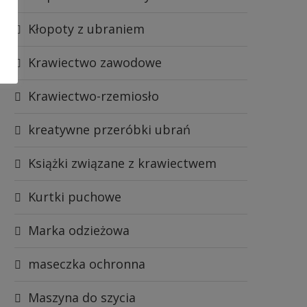
Kłopoty z ubraniem
Krawiectwo zawodowe
Krawiectwo-rzemiosło
kreatywne przeróbki ubrań
Książki związane z krawiectwem
Kurtki puchowe
Marka odzieżowa
maseczka ochronna
Maszyna do szycia