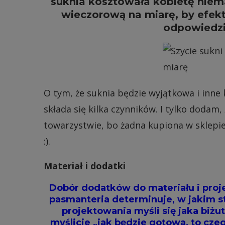
suknia kosztowała kobietę niem
wieczorową na miarę, by efek
odpowiedzi
O tym, że suknia będzie wyjątkowa i inne
składa się kilka czynników. I tylko dodam,
towarzystwie, bo żadna kupiona w sklepie
:).
Materiał i dodatki
Dobór dodatków do materiału i proje
pasmanteria determinuje, w jakim st
projektowania myśli się jaka biżu
myślicie „jak będzie gotowa, to cze