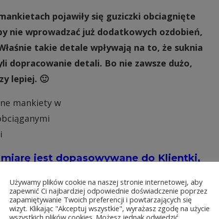
ankietach pojawiły się guziczki obciagnięte
żeby nie wprowadzać już dodatkowych ozdobień,
Właśnie takie detale wpływają na to, że suknia
zyli dopracowanie detali. Bo nie zawsze dużo,
zy lepiej. 🙂
a miarę jest dopasowywane do Klientki,
ntu. Nic nie narzucam, tylko proponuje i
Używamy plików cookie na naszej stronie internetowej, aby
jom. Podczas szycia liczy się dobra
zapewnić Ci najbardziej odpowiednie doświadczenie poprzez
 i współpraca :).
zapamiętywanie Twoich preferencji i powtarzających się
wizyt. Klikając "Akceptuj wszystkie", wyrażasz zgodę na użycie
wszystkich plików cookies. Możesz jednak odwiedzić
rwszym zdjęciu widzicie taką surową biżuterię na