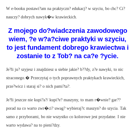
W e-booku postawi?am na praktyczn? edukacj? w szyciu, bo chc? Ci?
nauczy? dobrych nawyk�w krawieckich.
Z mojego do?wiadczenia zawodowego
wiem, ?e w?a?ciwe praktyki w szyciu,
to jest fundament dobrego krawiectwa i
zostanie to z Tob? na ca?e ?ycie.
Je?li ju? szyjesz i znajdziesz u siebie jakie? b??dy, z?e nawyki, to nic
straconego.� Przeczytaj o tych poprawnych praktykach krawieckich,
prze?wicz i staraj si? o nich pami?ta?.
Je?li jeszcze nie kupi?a?/ kupi?e? maszyny, to mam r�wnie? gar??
porad na co warto zwr�ci? uwag? wybieraj?c maszyn? do szycia. Tak
samo z przyborami, bo nie wszystko co kolorowe jest przydatne. I nie
warto wydawa? na to pieni?dzy.