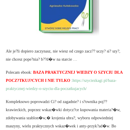
Ale je?li dopiero zaczynasz, nie wiesz od czego zacz?? uczy? si? szy?,
nie chcesz pope?nia? b??d�w na starcie …
Polecam ebook:
BAZA PRAKTYCZNEJ WIEDZY O SZYCIU DLA
POCZ?TKUJ?CYCH I NIE TYLKO
:
https://szyciezkagi.pl/baza-
praktycznej-wiedzy-o-szyciu-dla-poczatkujacych/
Kompleksowo poprowadzi Ci? od zagadnie? i s?ownika poj??
krawieckich, poprzez wskaz�wki dotycz?ce kupowania materia?�w,
zdobywania szablon�w,� krojenia ubra?, wyboru odpowiedniej
maszyny, wielu praktycznych wskaz�wek i anty-przyk?ad�w. Bo