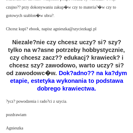
czujno?? przy dokonywaniu zakup�w czy to materia?�w czy to
gotowych szablon�w ubra?.
Chcesz kupi? ebook, napisz agnieszka@szyciezkagi.pl
Niezale?nie czy chcesz uczy? si? szy?
tylko na w?asne potrzeby hobbystycznie,
czy chcesz zacz?? edukacj? krawieck? i
chcesz szy? zawodowo, warto uczy? si?
od zawodowc�w.
Dok?adno?? na ka?dym
etapie, estetyka wykonania to podstawa
dobrego krawiectwa.
?ycz? powodzenia i rado?ci z szycia.
pozdrawiam
Agnieszka