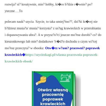
rozwija? si? kreatywnie, mie? hobby, kt�re b?dzie r�wnie? po?
yteczne….To
polecam nauk? szycia. Szycie, to taka umiej?tno??, dzi?ki kt�rej nie
b?dziesz musia?a/ musia? korzysta? z us?ug krawieckich w przerabianiu
i dopasowywaniu ubra?. A w przysz?o?ci jeszcze mo?esz dorobi? co? do
kieszonkowego lub mie? dodatkowe ?r�d?o dochodu o czym wi?cej
mo?esz przeczyta? w ebooku:
Otw�rz w?asn? pracowni? poprawek
krawieckich�
https://szyciezkagi.pl/wlasna-pracownia-poprawek-
krawieckich-ebook/