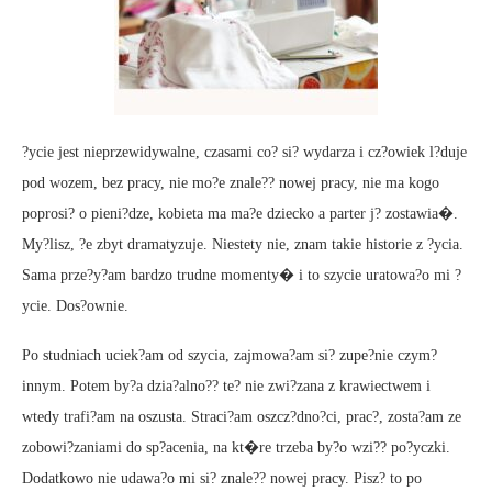
?ycie jest nieprzewidywalne, czasami co? si? wydarza i cz?owiek l?duje
pod wozem, bez pracy, nie mo?e znale?? nowej pracy, nie ma kogo
poprosi? o pieni?dze, kobieta ma ma?e dziecko a parter j? zostawia�.
My?lisz, ?e zbyt dramatyzuje. Niestety nie, znam takie historie z ?ycia.
Sama prze?y?am bardzo trudne momenty� i to szycie uratowa?o mi ?
ycie. Dos?ownie.
Po studniach uciek?am od szycia, zajmowa?am si? zupe?nie czym?
innym. Potem by?a dzia?alno?? te? nie zwi?zana z krawiectwem i
wtedy trafi?am na oszusta. Straci?am oszcz?dno?ci, prac?, zosta?am ze
zobowi?zaniami do sp?acenia, na kt�re trzeba by?o wzi?? po?yczki.
Dodatkowo nie udawa?o mi si? znale?? nowej pracy. Pisz? to po