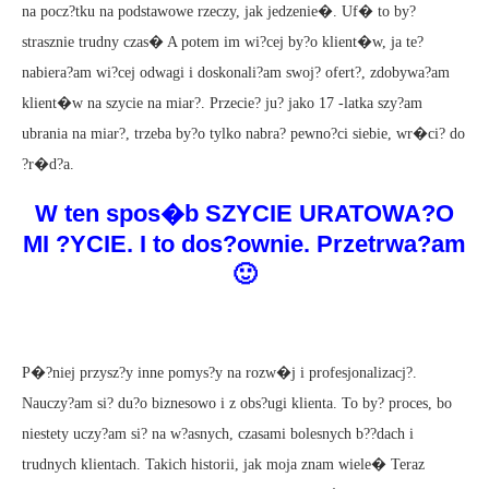
na pocz?tku na podstawowe rzeczy, jak jedzenie�. Uf� to by?
strasznie trudny czas� A potem im wi?cej by?o klient�w, ja te?
nabiera?am wi?cej odwagi i doskonali?am swoj? ofert?, zdobywa?am
klient�w na szycie na miar?. Przecie? ju? jako 17 -latka szy?am
ubrania na miar?, trzeba by?o tylko nabra? pewno?ci siebie, wr�ci? do
?r�d?a.
W ten spos�b SZYCIE URATOWA?O
MI ?YCIE. I to dos?ownie. Przetrwa?am
🙂
P�?niej przysz?y inne pomys?y na rozw�j i profesjonalizacj?.
Nauczy?am si? du?o biznesowo i z obs?ugi klienta. To by? proces, bo
niestety uczy?am si? na w?asnych, czasami bolesnych b??dach i
trudnych klientach. Takich historii, jak moja znam wiele� Teraz