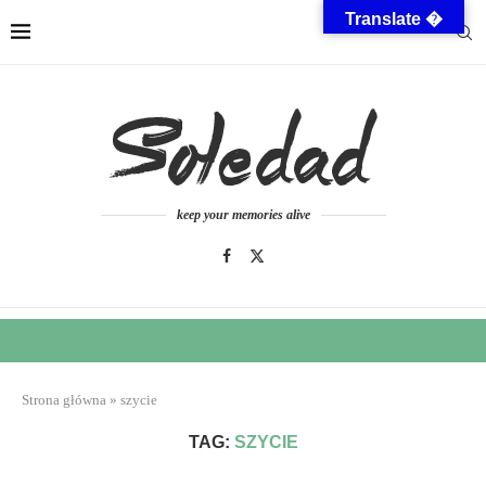
Translate �
keep your memories alive
Strona główna
»
szycie
TAG:
SZYCIE