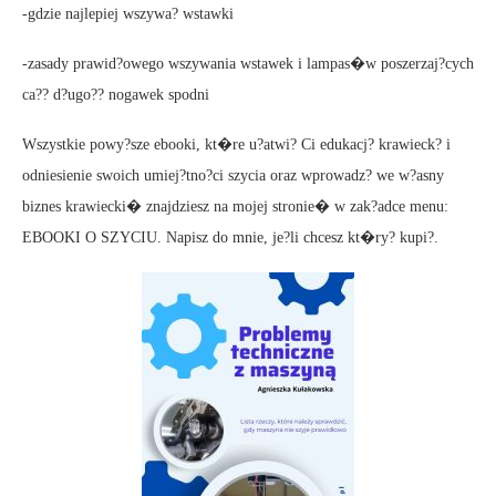
-gdzie najlepiej wszywa? wstawki
-zasady prawid?owego wszywania wstawek i lampas�w poszerzaj?cych
ca?? d?ugo?? nogawek spodni
Wszystkie powy?sze ebooki, kt�re u?atwi? Ci edukacj? krawieck? i
odniesienie swoich umiej?tno?ci szycia oraz wprowadz? we w?asny
biznes krawiecki� znajdziesz na mojej stronie� w zak?adce menu:
EBOOKI O SZYCIU. Napisz do mnie, je?li chcesz kt�ry? kupi?.