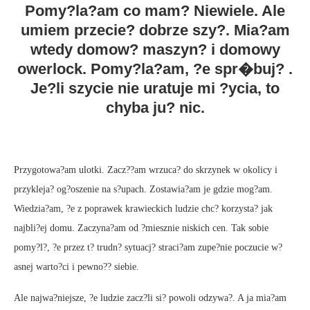
Pomy?la?am co mam? Niewiele. Ale
umiem przecie? dobrze szy?. Mia?am
wtedy domow? maszyn? i domowy
owerlock. Pomy?la?am, ?e spr�buj? .
Je?li szycie nie uratuje mi ?ycia, to
chyba ju? nic.
Przygotowa?am ulotki. Zacz??am wrzuca? do skrzynek w okolicy i
przykleja? og?oszenie na s?upach. Zostawia?am je gdzie mog?am.
Wiedzia?am, ?e z poprawek krawieckich ludzie chc? korzysta? jak
najbli?ej domu. Zaczyna?am od ?miesznie niskich cen. Tak sobie
pomy?l?, ?e przez t? trudn? sytuacj? straci?am zupe?nie poczucie w?
asnej warto?ci i pewno?? siebie.
Ale najwa?niejsze, ?e ludzie zacz?li si? powoli odzywa?. A ja mia?am