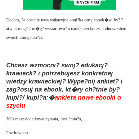
Dodam, ?e obecnie trwa wakacyjna obni?ka ceny ebook�w, by? ?
atwiej mog?a/ m�g? wystartowa? a nauk? szycia czy podnoszeniem
swoich umiej?tno?ci.
Chcesz wzmocni? swoj? edukacj?
krawieck? i potrzebujesz konkretnej
wiedzy krawieckiej? Wype?nij ankiet? i
zag?osuj na ebook, kt�ry ch?tnie by?
kupi?/ kupi?a:�
ankieta nowe ebooki o
szyciu
Je?li masz dodatkowe pytania, pisz ?mia?o,
Pozdrawiam