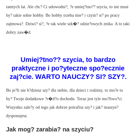
tamtych lat. Ale chc? Ci udowodni?, ?e umiej?tno?? szycia, to nie musi
by? takie sobie hobby. Bo hobby trzeba mie? i czym? si? po pracy
zajmowa?. Dziwi? si?, ?e tak wiele szk�? odzie?owych znika. A to taki
dobry zaw�d.
Umiej?tno?? szycia, to bardzo
praktyczne i po?yteczne spo?ecznie
zaj?cie. WARTO NAUCZY? SI? SZY?.
Bo je?li nie b?dziesz szy? dla siebie, dla dzieci i rodziny, to mo?e to
by? Twoje dodatkowe ?r�d?o dochodu. Teraz jest tyle mo?liwo?ci.
Wszystko zale?y od tego jak dobrze potrafisz szy? i jak? maszyn?
dysponujesz.
Jak mog? zarabia? na szyciu?