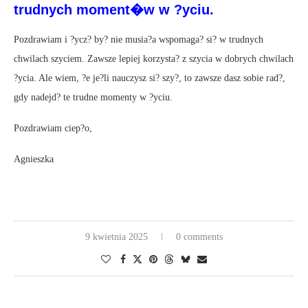
trudnych moment�w w ?yciu.
Pozdrawiam i ?ycz? by? nie musia?a wspomaga? si? w trudnych
chwilach szyciem. Zawsze lepiej korzysta? z szycia w dobrych chwilach
?ycia. Ale wiem, ?e je?li nauczysz si? szy?, to zawsze dasz sobie rad?,
gdy nadejd? te trudne momenty w ?yciu.
Pozdrawiam ciep?o,
Agnieszka
9 kwietnia 2025
0 comments