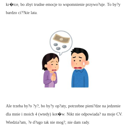
kr�tce, bo zbyt trudne emocje to wspomnienie przywo?uje. To by?y
bardzo ci??kie lata.
Ale trzeba by?o ?y?, bo by?y op?aty, potrzebne pieni?dze na jedzenie
dla mnie i moich 4 (wtedy) kot�w. Nikt nie odpowiada? na moje CV.
Wiedzia?am, ?e d?ugo tak nie mog?, nie dam rady.