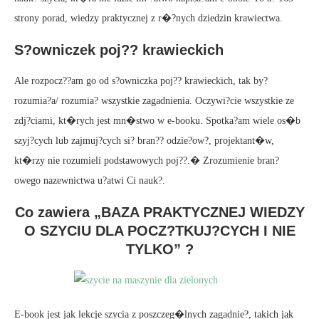
strony porad, wiedzy praktycznej z r�?nych dziedzin krawiectwa.
S?owniczek poj?? krawieckich
Ale rozpocz??am go od s?owniczka poj?? krawieckich, tak by?
rozumia?a/ rozumia? wszystkie zagadnienia. Oczywi?cie wszystkie ze
zdj?ciami, kt�rych jest mn�stwo w e-booku. Spotka?am wiele os�b
szyj?cych lub zajmuj?cych si? bran?? odzie?ow?, projektant�w,
kt�rzy nie rozumieli podstawowych poj??.� Zrozumienie bran?
owego nazewnictwa u?atwi Ci nauk?.
Co zawiera „BAZA PRAKTYCZNEJ WIEDZY
O SZYCIU DLA POCZ?TKUJ?CYCH I NIE
TYLKO” ?
E-book jest jak lekcje szycia z poszczeg�lnych zagadnie?, takich jak