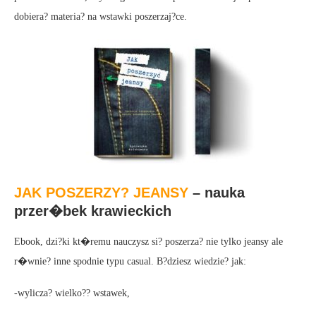
dobiera? materia? na wstawki poszerzaj?ce.
JAK POSZERZY? JEANSY
– nauka
przer�bek krawieckich
Ebook, dzi?ki kt�remu nauczysz si? poszerza? nie tylko jeansy ale
r�wnie? inne spodnie typu casual. B?dziesz wiedzie? jak:
-wylicza? wielko?? wstawek,