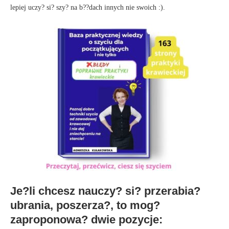
lepiej uczy? si? szy? na b??dach innych nie swoich :).
Je?li chcesz nauczy? si? przerabia?
ubrania, poszerza?, to mog?
zaproponowa? dwie pozycje: