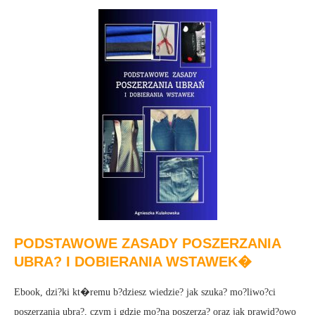
PODSTAWOWE ZASADY POSZERZANIA
UBRA? I DOBIERANIA WSTAWEK�
Ebook, dzi?ki kt�remu b?dziesz wiedzie? jak szuka? mo?liwo?ci
poszerzania ubra?, czym i gdzie mo?na poszerza? oraz jak prawid?owo