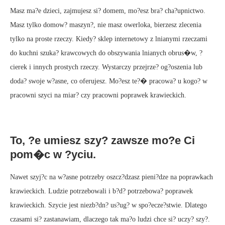
Masz ma?e dzieci, zajmujesz si? domem, mo?esz bra? cha?upnictwo.
Masz tylko domow? maszyn?, nie masz owerloka, bierzesz zlecenia
tylko na proste rzeczy. Kiedy? sklep internetowy z lnianymi rzeczami
do kuchni szuka? krawcowych do obszywania lnianych obrus�w, ?
cierek i innych prostych rzeczy. Wystarczy przejrze? og?oszenia lub
doda? swoje w?asne, co oferujesz. Mo?esz te?� pracowa? u kogo? w
pracowni szyci na miar? czy pracowni poprawek krawieckich.
To, ?e umiesz szy? zawsze mo?e Ci
pom�c w ?yciu.
Nawet szyj?c na w?asne potrzeby oszcz?dzasz pieni?dze na poprawkach
krawieckich. Ludzie potrzebowali i b?d? potrzebowa? poprawek
krawieckich. Szycie jest niezb?dn? us?ug? w spo?ecze?stwie. Dlatego
czasami si? zastanawiam, dlaczego tak ma?o ludzi chce si? uczy? szy?.