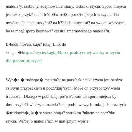
materia?y, szablony, zdejmowanie miary, techniki szycia. Sporo miejsca
jest te? z przyk?adami b??d�w os�b pocz?tkuj?cych w szyciu. Bo
uwa?am, ?e lepiej uczy? si? na b??dach innych ni? na swoich w?asnych,
bo te mog? sporo kosztowa? czasu i zmarnowanego materia?u.
E-book mo?esz kupi? tutaj: Link do
sklepu:�
https://szyciezkagi.pl/baza-praktycznej-wiedzy-o-szyciu-
dla-poczatkujacych/
Wyb�r �trudnego� materia?u na pocz?tek nauki szycia jest bardzo
cz?stym przypadkiem u pocz?tkuj?cych. Mo?e on przysporzy? wielu
trudno?ci. Dlatego w publikacji po?wi?ci?am te? sporo miejsca by
dostarczy? Ci wiedzy o materia?ach, podstawowych rodzajach oraz tych
�trudnych�, kt�re warto omija? szerokim ?ukiem na pocz?tku
szycia. Wi?cej o materia?ach w nast?pnym wpisie.