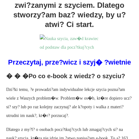
zwi?zanymi z szyciem. Dlatego
stworzy?am baz? wiedzy, by u?
atwi? Ci start.
Przeczytaj, prze?wicz i szyj� ?wietnie
� � �Po co e-book z wiedz? o szyciu?
Dzi?ki temu, ?e prowadzi?am indywidualne lekcje szycia pozna?am
wiele z Waszych problem�w. Problem�w os�b, kt�re dopiero ucz?
si? szy? lub po raz kolejny zaczynaj? ale k?opoty i walka z materi?
utrudni im nauk?, kt�r? porzucaj?.
Dlatego z my?l? o osobach pocz?tkuj?cych lub zmagaj?cych si? na
nauk? szycia, kt�ra nie idzie im ?atwo napisa?am e-book. To a? 163