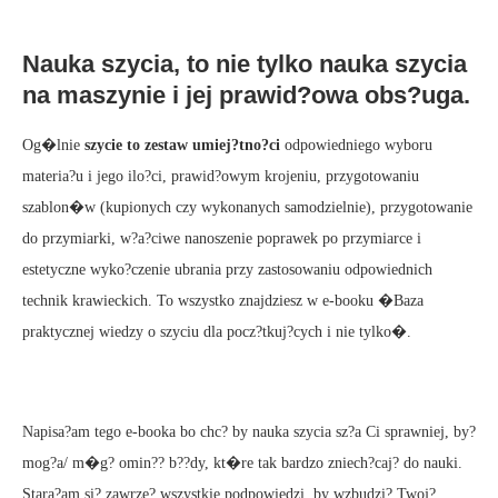
Nauka szycia, to nie tylko nauka szycia
na maszynie i jej prawid?owa obs?uga.
Og�lnie
szycie to zestaw umiej?tno?ci
odpowiedniego wyboru
materia?u i jego ilo?ci, prawid?owym krojeniu, przygotowaniu
szablon�w (kupionych czy wykonanych samodzielnie), przygotowanie
do przymiarki, w?a?ciwe nanoszenie poprawek po przymiarce i
estetyczne wyko?czenie ubrania przy zastosowaniu odpowiednich
technik krawieckich. To wszystko znajdziesz w e-booku �Baza
praktycznej wiedzy o szyciu dla pocz?tkuj?cych i nie tylko�.
Napisa?am tego e-booka bo chc? by nauka szycia sz?a Ci sprawniej, by?
mog?a/ m�g? omin?? b??dy, kt�re tak bardzo zniech?caj? do nauki.
Stara?am si? zawrze? wszystkie podpowiedzi, by wzbudzi? Twoj?