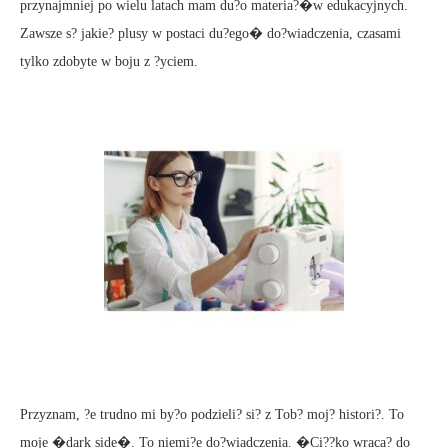
przynajmniej po wielu latach mam du?o materia?�w edukacyjnych.
Zawsze s? jakie? plusy w postaci du?ego� do?wiadczenia, czasami
tylko zdobyte w boju z ?yciem.
Przyznam, ?e trudno mi by?o podzieli? si? z Tob? moj? histori?. To
moje �dark side�. To niemi?e do?wiadczenia. �Ci??ko wraca? do