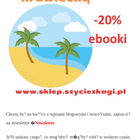
Chcesz by? na bie??co z wpisami blogowymi i nowo?ciami, zapisz si?
na newsletter:�
Newsletter
Je?li szukasz czego?, co mog?aby?/ m�g?by? robi? w wolnym czasie,