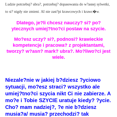
Ludzie potrzebuj? ubra?, potrzebuj? dopasowania do w?asnej sylwetki,
to si? nigdy nie zmieni. AI nie zast?pi krawcowych i krawc�w.
Dlatego, je?li chcesz nauczy? si? po?
ytecznych umiej?tno?ci postaw na szycie.
Mo?esz uczy? si?, podnosi? krawieckie
kompetencje i pracowa? z projektantami,
tworzy? w?asn? mark? ubra?. Mo?liwo?ci jest
wiele.
Niezale?nie w jakiej b?dziesz ?yciowo
sytuacji, mo?esz straci? wszystko ale
umiej?tno?ci szycia nikt Ci nie zabierze. A
mo?e i Tobie SZYCIE uratuje kiedy? ?ycie.
Cho? mam nadziej?, ?e nie b?dziesz
musia?a/ musia? przechodzi? tak