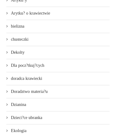
Artyku?y
Arytku? o krawiectwie
bielizna
chusteczki
Dekolty
Dla pocz?tkuj?cych
doradca krawiecki
Doradztwo materia?u
Dzianina
Dzieci?ce ubranka
Ekologia