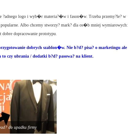
?adnego logo i wyb�r materia?�w i fason�w. Trzeba przemy?le? w
iej popularne. Albo chcemy stworzy? mark? dla os�b mniej wymiarowych:
t dobre dopracowanie prototypu.
 przygotowanie dobrych szablon�w. Nie b?d? pisa? o marketingu ale
 to czy ubrania / dodatki b?d? pasowa? na klient.
wad? do upadku firmy