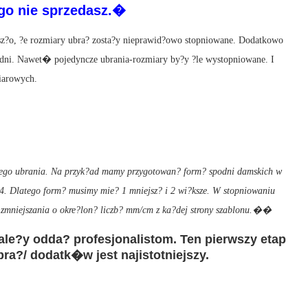
go nie sprzedasz.�
sz?o, ?e rozmiary ubra? zosta?y nieprawid?owo stopniowane. Dodatkowo
odni. Nawet� pojedyncze ubrania-rozmiary by?y ?le wystopniowane. I
iarowych.
owego ubrania. Na przyk?ad mamy przygotowan? form? spodni damskich w
44. Dlatego form? musimy mie? 1 mniejsz? i 2 wi?ksze. W stopniowaniu
/ zmniejszania o okre?lon? liczb? mm/cm z ka?dej strony szablonu.��
ale?y odda? profesjonalistom. Ten pierwszy etap
ra?/ dodatk�w jest najistotniejszy.