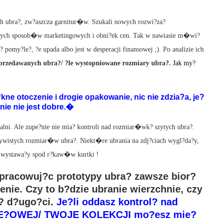
ich ubra?, zw?aszcza garnitur�w. Szukali nowych rozwi?za?
owych sposob�w marketingowych i obni?ek cen. Tak w nawiasie m�wi?
 pomy?le?, ?e upada albo jest w desperacji finansowej ;). Po analizie ich
sprzedawanych ubra?/ ?le wystopniowane rozmiary ubra?.
Jak my?
ne otoczenie i drogie opakowanie, nic nie zdzia?a, je?
nie nie jest dobre.�
walni. Ale zupe?nie nie mia? kontroli nad rozmiar�wk? szytych ubra?.
czywistych rozmiar�w ubra?. Niekt�re ubrania na zdj?ciach wygl?da?y,
 wystawa?y spod r?kaw�w kurtki !
opracowuj?c prototypy ubra? zawsze bior?
nie. Czy to b?dzie ubranie wierzchnie, czy
i? d?ugo?ci.
Je?li oddasz kontrol? nad
IE?OWEJ/ TWOJE KOLEKCJI mo?esz mie?