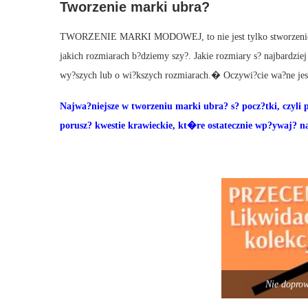
Tworzenie marki ubra?
TWORZENIE MARKI MODOWEJ, to nie jest tylko stworzenie 
jakich rozmiarach b?dziemy szy?. Jakie rozmiary s? najbardz
wy?szych lub o wi?kszych rozmiarach.� Oczywi?cie wa?ne jes
Najwa?niejsze w tworzeniu marki ubra? s? pocz?tki, czyli
porusz? kwestie krawieckie, kt�re ostatecznie wp?ywaj? na
Nie dopro