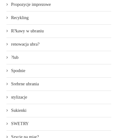
Propozycje imprezowe
Recykling
R?kawy w ubraniu
renowacja ubra?
?lub
Spodnie
Srebrne ubrania
stylizacje
Sukienki
SWETRY
Szycie na miar?