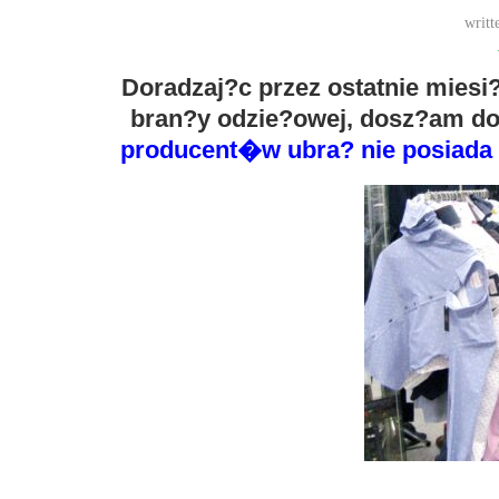
writt
Doradzaj?c przez ostatnie miesi?
bran?y odzie?owej, dosz?am d
producent�w ubra? nie posiada k