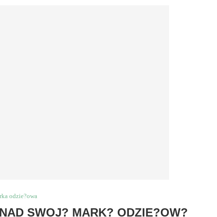
rka odzie?owa
I NAD SWOJ? MARK? ODZIE?OW?