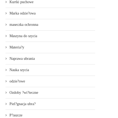
Kurtki puchowe
Marka odzie?owa
maseczka ochronna
Maszyna do szycia
Materia?y
Naprawa ubrania
Nauka szycia
odzie?owe
Ozdoby ?wi?teczne
Piel?gnacja ubra?
P?aszcze