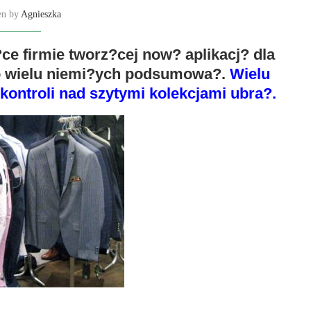
en by
Agnieszka
ce firmie tworz?cej now? aplikacj? dla
o wielu niemi?ych podsumowa?.
Wielu
ontroli nad szytymi kolekcjami ubra?.