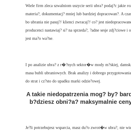
Wiele firm zleca szwalniom uszycie serii ubra? podaj?c jakie 
materia?, dokumentacj? mniej lub bardziej dopracowan?. A cza
bo ubrania nie pasuj?/ klienci zwracaj?/ co? jest niedopracowa
producenci nastawiaj? si? na sprzeda?, ?adne sesje zdj?ciowe
jest ma?o wa?ne.
I po analizie ubra? z r�?nych sektor�w mody m?skiej, damskie
masa bubli ubraniowych. Brak analizy i dobrego przygotowani
do strat i cz?sto do upadku marki odzie?owej.
A takie niedopatrzenia mog? by? ba
b?dziesz obni?a? maksymalnie ceny 
Je?li potrzebujesz wsparcia, masz du?o zwrot�w ubra?, nie wies