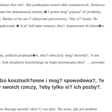
rozmiary chce mie?. Bez przekazania swoich tabel rozmiarowych. Dostarcza
sami bez dokumentacji niestety.� I potem mog? pojawia? si? problemy,
ne. Bardzo cz?sto nie s? odszywane pierwowzory, ?eby ci?? koszty. Bo
 i opakowanie.� A ju? dok?adne rozmiary ubra?, dopasowanie do klient�w,
j, polskich projektant�w, ubra? roboczych, mog? stwierdzi?, ?e jest
a, brak doradztwa krawieckiego na etapie powstawania ubra?…., prowadzi
rdzo kosztoch?onne i mog? spowodowa?, ?e
swoich rzeczy, ?eby tylko si? ich pozby?.
z dlaczego sprzeda? ubra? Ci nie idzie. Nie wiesz, jaki jest problem