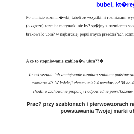
bubel, kt�re
Po analizie rozmiar�wki, tabeli ze wszystkimi rozmiarami wy
(o zgrozo) rozmiar marynarki nie by? sp�jny z rozmiarem sp
brakowa?o ubra? w najbardziej popularnych przedzia?ach rozm
A co to stopniowanie szablon�w ubra??�
To zwi?kszanie lub zmniejszanie rozmiaru szablonu podstaw
rozmiarze 40. W kolekcji chcemy mie? 4 rozmiary od 38 do 
chodzi o zachowanie proporcji i odpowiednie powi?kszanie
Prac? przy szablonach i pierwowzorach n
powstawania Twojej marki ub