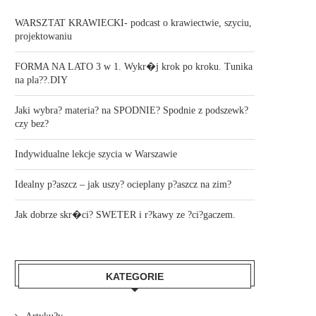
WARSZTAT KRAWIECKI- podcast o krawiectwie, szyciu,
projektowaniu
FORMA NA LATO 3 w 1. Wykr�j krok po kroku. Tunika
na pla??.DIY
Jaki wybra? materia? na SPODNIE? Spodnie z podszewk?
czy bez?
Indywidualne lekcje szycia w Warszawie
Idealny p?aszcz – jak uszy? ocieplany p?aszcz na zim?
Jak dobrze skr�ci? SWETER i r?kawy ze ?ci?gaczem.
KATEGORIE