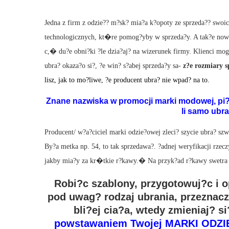
Jedna z firm z odzie?? m?sk? mia?a k?opoty ze sprzeda?? swo
technologicznych, kt�re pomog?yby w sprzeda?y. A tak?e n
c,� du?e obni?ki ?le dzia?aj? na wizerunek firmy. Klienci mog?
ubra? okaza?o si?, ?e win? s?abej sprzeda?y sa-
z?e rozmiary 
lisz, jak to mo?liwe, ?e producent ubra? nie wpad? na to.
Znane nazwiska w promocji marki modowej, pi?k
li samo ubra
Producent/ w?a?ciciel marki odzie?owej zleci? szycie ubra? sz
By?a metka np. 54, to tak sprzedawa?. ?adnej weryfikacji rze
jakby mia?y za kr�tkie r?kawy.� Na przyk?ad r?kawy swetra
Robi?c szablony, przygotowuj?c i 
pod uwag? rodzaj ubrania, przeznacze
bli?ej cia?a, wtedy zmieniaj? s
powstawaniem Twojej MARKI ODZ