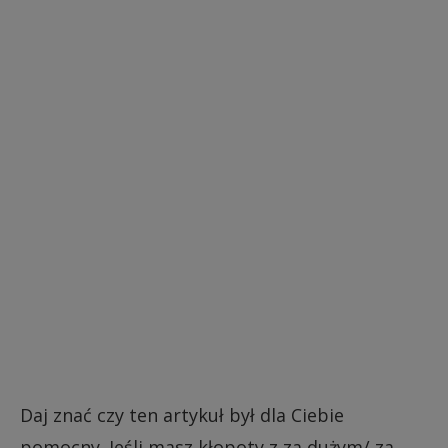
Daj znać czy ten artykuł był dla Ciebie
pomocny. Jeśli masz kłopoty z za dużym/ za