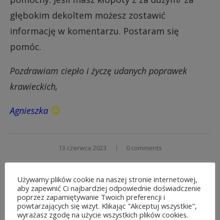
głębokim dekoltem możesz zostawić
informację w komentarzu. Postaram się
pomóc.
Pozdrawiam ciepło i życzę udanych poprawek
krawieckich,
Agnieszka
🙂
13 czerwca 2023
0 comments
Używamy plików cookie na naszej stronie internetowej,
aby zapewnić Ci najbardziej odpowiednie doświadczenie
poprzez zapamiętywanie Twoich preferencji i
powtarzających się wizyt. Klikając "Akceptuj wszystkie",
wyrażasz zgodę na użycie wszystkich plików cookies.