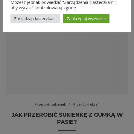
Możesz jednak odwiedzić "Zarządzenia ciasteczkami",
aby wyrazić kontrolowaną zgodę.
Zarządzaj ciasteczkami
Zaakceptuj wszystkie
Przeróbki sukienek
Przeróbki ubrań
JAK PRZEROBIĆ SUKIENKĘ Z GUMKĄ W
PASIE?