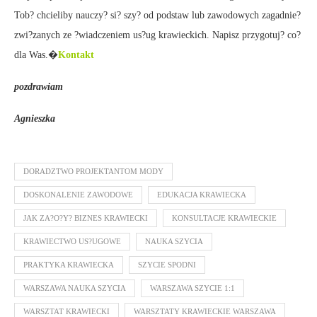
Tob? chcieliby nauczy? si? szy? od podstaw lub zawodowych zagadnie?
zwi?zanych ze ?wiadczeniem us?ug krawieckich. Napisz przygotuj? co?
dla Was.�
Kontakt
pozdrawiam
Agnieszka
DORADZTWO PROJEKTANTOM MODY
DOSKONALENIE ZAWODOWE
EDUKACJA KRAWIECKA
JAK ZA?O?Y? BIZNES KRAWIECKI
KONSULTACJE KRAWIECKIE
KRAWIECTWO US?UGOWE
NAUKA SZYCIA
PRAKTYKA KRAWIECKA
SZYCIE SPODNI
WARSZAWA NAUKA SZYCIA
WARSZAWA SZYCIE 1:1
WARSZTAT KRAWIECKI
WARSZTATY KRAWIECKIE WARSZAWA