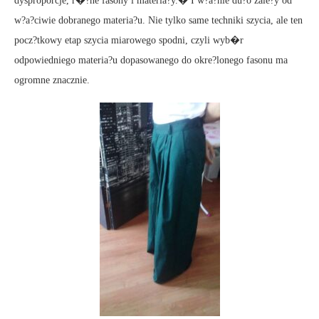
dysproporcje, r�?ne fasony i materia?y.� I w?a?nie du?o zale?y od
w?a?ciwie dobranego materia?u. Nie tylko same techniki szycia, ale ten
pocz?tkowy etap szycia miarowego spodni, czyli wyb�r
odpowiedniego materia?u dopasowanego do okre?lonego fasonu ma
ogromne znacznie.