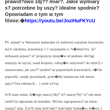
prawid?owo zdj?? miar?. Jakie wymiary
s? potrzebne by uszy? idealne spodnie?
Opowiadam o tym w tym
filmie:�
https://youtu.be/JozIHuFKYcU
PS. planuj? w Warszawie kameralne (4 osobowe) warsztaty krawieckie,
ma?e szkolenia, konsultacje 1:1 stacjonarnie w ?r�dmie?ciu. Ju?
niebawem pojawi? si? propozycje temat�w od podstaw obs?ugi
maszyny do szycia, zasad krojenia, rodzaj�w usztywnie? do odzie?y i
zastosowania, jak zacz?? zarabia? na poprawkach krawieckich, r�?ne
poprawki, zasady przymiarek, przer�bki tematyczne lub zestaw
najcz??ciej robionych… i wiele wi?cej.
Je?li masz temat, kt�rego nauczy?aby? si?/ nauczy?by? si? ode mnie
osobi?cie zapraszam do kontaktu. Mo?esz zaproponowa? mi temat,
rozpisz? plan. A je?li masz kole?ank?/ kole?anki/ koleg�w, kt�rzy z