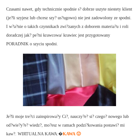
Czasami nawet, gdy technicznie spodnie s? dobrze uszyte niestety klient
(je?li szyjesz lub chcesz szy? us?ugowo) nie jest zadowolony ze spodni.
I w?a?nie o takich czynnikach zwi?zanych z doborem materia?u i roli
doradczej jak? pe?ni krawcowa/ krawiec jest przygotowany
PORADNIK o szyciu spodni.
Je?li moje tre?ci zainspirowa?y Ci?, nauczy?e? si? czego? nowego lub
od?wie?y?e? wiedz?, mo?esz w ramach podzi?kowania postawi? mi
kaw?. WIRTUALNA KAWA:�
KAWA 🙂