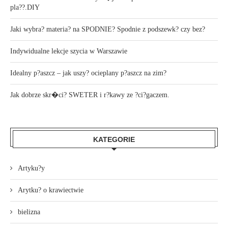
pla??.DIY
Jaki wybra? materia? na SPODNIE? Spodnie z podszewk? czy bez?
Indywidualne lekcje szycia w Warszawie
Idealny p?aszcz – jak uszy? ocieplany p?aszcz na zim?
Jak dobrze skr�ci? SWETER i r?kawy ze ?ci?gaczem.
KATEGORIE
Artyku?y
Arytku? o krawiectwie
bielizna