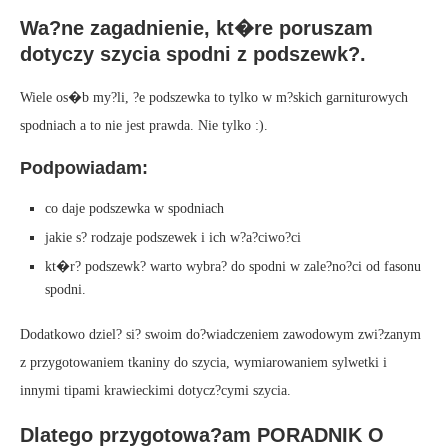
Wa?ne zagadnienie, kt�re poruszam
dotyczy szycia spodni z podszewk?.
Wiele os�b my?li, ?e podszewka to tylko w m?skich garniturowych
spodniach a to nie jest prawda. Nie tylko :).
Podpowiadam:
co daje podszewka w spodniach
jakie s? rodzaje podszewek i ich w?a?ciwo?ci
kt�r? podszewk? warto wybra? do spodni w zale?no?ci od fasonu
spodni.
Dodatkowo dziel? si? swoim do?wiadczeniem zawodowym zwi?zanym
z przygotowaniem tkaniny do szycia, wymiarowaniem sylwetki i
innymi tipami krawieckimi dotycz?cymi szycia.
Dlatego przygotowa?am PORADNIK O