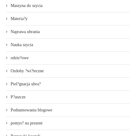
Maszyna do szycia
Materia?y
Naprawa ubrania
Nauka szycia
odzie?owe
Ozdoby ?wi?teczne
Piel?gnacja ubra?
P?aszcze
Podsumowania blogowe
pomys? na prezent