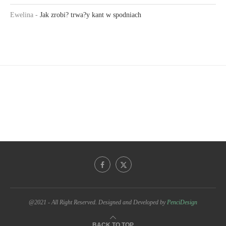
Ewelina
-
Jak zrobi? trwa?y kant w spodniach
@2021 - All Right Reserved. Designed and Developed by
PenciDesign
BACK TO TOP