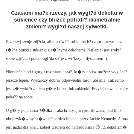
Czasami ma?e rzeczy, jak wygl?d dekoltu w
sukience czy bluzce potrafi? diametralnie
zmieni? wygl?d naszej sylwetki.
Przejrzyj swoje zdj?cia, albo po?wi?? sobie troch? czasu i przymierz
r�?ne bluzki i sukienki z r�?nymi dekoltami. Najlepiej jest zrobi?
sobie zdj?cia i potem ogl?da si? je z wi?kszym dystansem :).
Niezale?nie od figury i rozmiaru ubra?, kt�ry nosisz mo?esz wygl?da?
jeszcze lepiej. Wystarczy dobra? odpowiedni fason ubrania. Tak samo
jest z� wyko?czeniem g�ry bluzki lub sukienki. Przyk?adowe dekolty
poka?? na sobie.
U g�ry popularna
?�dka
. Taka bradziej wyprofilowana, pod lini?
obojczyk�w by? r�wnie? bardzo lubiana przez Jackie Kennedy. A ona
jest nadal dla wielu kobiet wzorem do na?ladowania 🙂 . Z dekoltem�