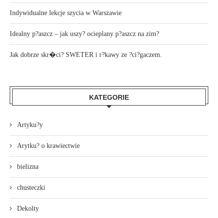
Indywidualne lekcje szycia w Warszawie
Idealny p?aszcz – jak uszy? ocieplany p?aszcz na zim?
Jak dobrze skr�ci? SWETER i r?kawy ze ?ci?gaczem.
KATEGORIE
Artyku?y
Arytku? o krawiectwie
bielizna
chusteczki
Dekolty