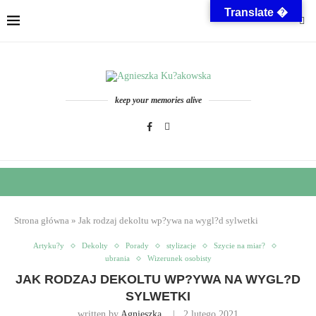
Translate �
keep your memories alive
Strona główna
»
Jak rodzaj dekoltu wp?ywa na wygl?d sylwetki
Artyku?y
Dekolty
Porady
stylizacje
Szycie na miar?
ubrania
Wizerunek osobisty
JAK RODZAJ DEKOLTU WP?YWA NA WYGL?D
SYLWETKI
written by
Agnieszka
2 lutego 2021