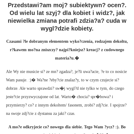
Przedstawi?am moj? subiektywn? ocen?.
Od wielu lat szyj? dla kobiet i widz?, jak
niewielka zmiana potrafi zdzia?a? cuda w
wygl?dzie kobiety.
Czasami ?le dobranym elementem wyko?czenia, rodzajem dekoltu,
r?kawem mo?na zniszczy? najpi?kniejsz? kreacj? z cudownego
materia?u.�
Ale Wy nie musicie si? ze mn? zgadza?, je?li uwa?acie, ?e to co nosicie
Wam pasuje. :)� Wa?ne ?eby?cie znalaz?y, to w czym czujecie si?
dobrze. Ale warto sprawdzi? sw�j wygl?d nie tylko w tym, do czego
jeste?cie przyzwyczajone od lat. Warto� chocia? spr�bowa? i
przymierzy? co? z innym dekoltem/ fasonem, zrobi? zdj?cie. I spojrze?
na swoje zdj?cie z dystansu za jaki? czas.
A mo?e odkryjecie co? nowego dla siebie. Tego Wam ?ycz? :). Bo