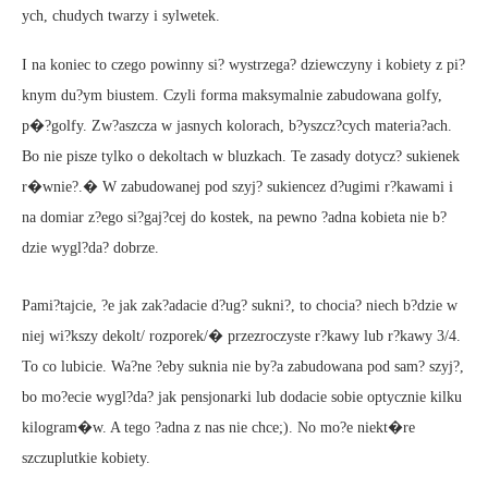
ych, chudych twarzy i sylwetek.
I na koniec to czego powinny si? wystrzega? dziewczyny i kobiety z pi?
knym du?ym biustem. Czyli forma maksymalnie zabudowana golfy,
p�?golfy. Zw?aszcza w jasnych kolorach, b?yszcz?cych materia?ach.
Bo nie pisze tylko o dekoltach w bluzkach. Te zasady dotycz? sukienek
r�wnie?.� W zabudowanej pod szyj? sukiencez d?ugimi r?kawami i
na domiar z?ego si?gaj?cej do kostek, na pewno ?adna kobieta nie b?
dzie wygl?da? dobrze.
Pami?tajcie, ?e jak zak?adacie d?ug? sukni?, to chocia? niech b?dzie w
niej wi?kszy dekolt/ rozporek/� przezroczyste r?kawy lub r?kawy 3/4.
To co lubicie. Wa?ne ?eby suknia nie by?a zabudowana pod sam? szyj?,
bo mo?ecie wygl?da? jak pensjonarki lub dodacie sobie optycznie kilku
kilogram�w. A tego ?adna z nas nie chce;). No mo?e niekt�re
szczuplutkie kobiety.