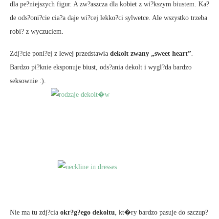
dla pe?niejszych figur. A zw?aszcza dla kobiet z wi?kszym biustem. Ka?
de ods?oni?cie cia?a daje wi?cej lekko?ci sylwetce. Ale wszystko trzeba
robi? z wyczuciem.
Zdj?cie poni?ej z lewej przedstawia
dekolt zwany „sweet heart”
.
Bardzo pi?knie eksponuje biust, ods?ania dekolt i wygl?da bardzo
seksownie :).
Nie ma tu zdj?cia
okr?g?ego dekoltu
, kt�ry bardzo pasuje do szczup?