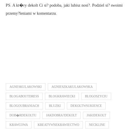
PS. A kt�ry dekolt Ci si? podoba, jaki lubisz nosi?. Podziel si? swoimi
przemy?leniami w komentarzu.
AGNESKULAKOWSKI
AGNIESZKAKULAKOWSKA
BLOGABOUTDRESS
BLOGKRAWIECKI
BLOGOSZYCIU
BLOGOUBRANIACH
BLUZKI
DEKOLTWSUKIENCE
DOB�RDEKOLTU
JAKDOBRA?DEKOLT
JAKIDEKOLT
KRAWCOWA
KREATYWNEKRAWIECTWO
NECKLINE