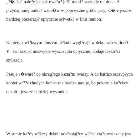
„?�dka” nale?y jednak uwa?a? je?li ma si? szerokie ramiona. A
przynajmniej unika? wzor�w w poprzeczne grube pasy, kt�re jeszcze
bardziej poszerzaj? optycznie sylwetk? w linii ramion.
Kobiety z wi?kszym biustem pi?knie wygl?daj? w dekoltach w
liter?
V
. Ten kszta?t niezwykle wyszczupla optycznie, dodaje lekko?ci
stylizacji.
Pasuje r�wnie? do okrag?ego kszta?tu twarzy. A do bardzo szczup?ych
kobiet wr??z chudych kobiet nie bardzo pasuje, bo pokazuje ko?cisty
dekolt i jeszcze bardziej wysmukla.
W sumie ka?dy w?kszy dekolt ods?aniaj?cy wi?cej cia?a wskazany jest