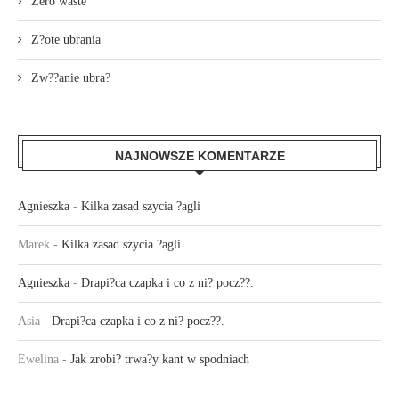
Zero waste
Z?ote ubrania
Zw??anie ubra?
NAJNOWSZE KOMENTARZE
Agnieszka
-
Kilka zasad szycia ?agli
Marek
-
Kilka zasad szycia ?agli
Agnieszka
-
Drapi?ca czapka i co z ni? pocz??.
Asia
-
Drapi?ca czapka i co z ni? pocz??.
Ewelina
-
Jak zrobi? trwa?y kant w spodniach