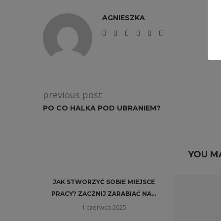
AGNIESZKA
previous post
PO CO HALKA POD UBRANIEM?
YOU M
JAK STWORZYĆ SOBIE MIEJSCE
PRACY? ZACZNIJ ZARABIAĆ NA...
1 czerwca 2025