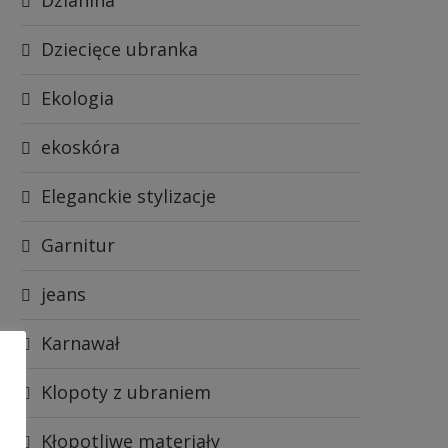
Dziecięce ubranka
Ekologia
ekoskóra
Eleganckie stylizacje
Garnitur
jeans
Karnawał
Klopoty z ubraniem
Kłopotliwe materiały