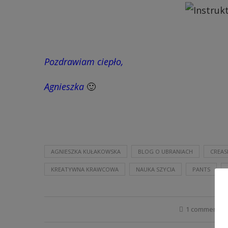
Pozdrawiam ciepło,
Agnieszka
🙂
AGNIESZKA KUŁAKOWSKA
BLOG O UBRANIACH
CREAS
KREATYWNA KRAWCOWA
NAUKA SZYCIA
PANTS
1 comment