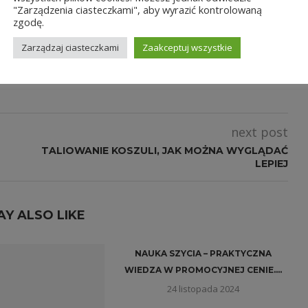
"Zarządzenia ciasteczkami", aby wyrazić kontrolowaną
zgodę.
Zarządzaj ciasteczkami
Zaakceptuj wszystkie
next post
TALIOWANIE KOSZULI, JAK MOŻNA WYGLĄDAĆ
LEPIEJ
AY ALSO LIKE
NAUKA SZYCIA – PRAKTYCZNA
WIEDZA W PROMOCYJNEJ CENIE....
24 listopada 2024