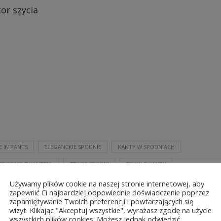
E IN PANTS
ELEGANCKIE SPODNIE
KANTY W SPODNIACH
SPODNIE Z KANTEM.
SZYCIE SPODNI
TRWAŁE KANTY
Używamy plików cookie na naszej stronie internetowej, aby
zapewnić Ci najbardziej odpowiednie doświadczenie poprzez
zapamiętywanie Twoich preferencji i powtarzających się
0
wizyt. Klikając "Akceptuj wszystkie", wyrażasz zgodę na użycie
wszystkich plików cookies. Możesz jednak odwiedzić