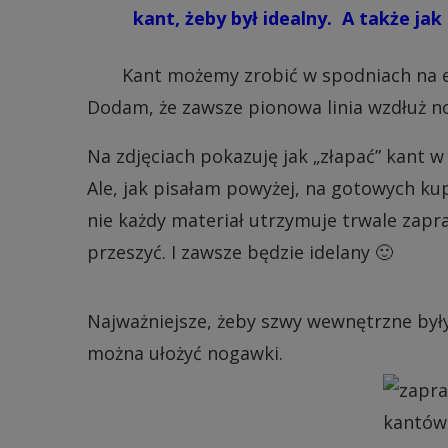
kant, żeby był idealny. A także ja
Kant możemy zrobić w spodniach na eta
Dodam, że zawsze pionowa linia wzdłuż n
Na zdjęciach pokazuję jak „złapać” kant w
Ale, jak pisałam powyżej, na gotowych kup
nie każdy materiał utrzymuje trwale zap
przeszyć. I zawsze będzie idelany 🙂
Najważniejsze, żeby szwy wewnętrzne był
można ułożyć nogawki.