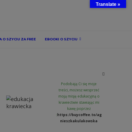
Translate »
 O SZYCIU ZA FREE
EBOOKI O SZYCIU
Podobają Ci się moje
treści, możesz wesprzeć
moją misję edukacyjną o
krawiectwie stawiając mi
kawę poprzez
:
https://buycoffee.to/ag
nieszkakulakowska