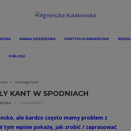
IECKA
MARKA ODZIEŻOWA
PORTFOLIO KRAWIECKIE
WIEDZA
O BLOGU
eckie
Uncategorized
ŁY KANT W SPODNIACH
ieszka
1 marca 2021
ancko, ale bardzo często mamy problem z
 tym wpisie pokażę, jak zrobić / zaprasować