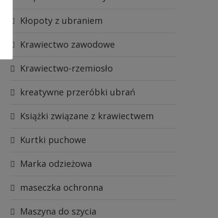
Kłopoty z ubraniem
Krawiectwo zawodowe
Krawiectwo-rzemiosło
kreatywne przeróbki ubrań
Książki związane z krawiectwem
Kurtki puchowe
Marka odzieżowa
maseczka ochronna
Maszyna do szycia