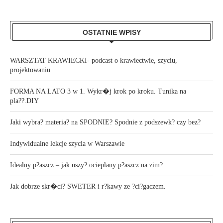
OSTATNIE WPISY
WARSZTAT KRAWIECKI- podcast o krawiectwie, szyciu,
projektowaniu
FORMA NA LATO 3 w 1. Wykr�j krok po kroku. Tunika na
pla??.DIY
Jaki wybra? materia? na SPODNIE? Spodnie z podszewk? czy bez?
Indywidualne lekcje szycia w Warszawie
Idealny p?aszcz – jak uszy? ocieplany p?aszcz na zim?
Jak dobrze skr�ci? SWETER i r?kawy ze ?ci?gaczem.