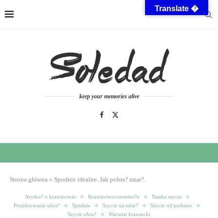
Translate �
keep your memories alive
Strona główna
»
Spodnie idealne. Jak pobra? miar?.
Arytku? o krawiectwie
Krawiectwo-rzemios?o
Nauka szycia
Projektowanie ubra?
Spodnie
Szycie na miar?
Szycie od podstaw
Szycie ubra?
Warsztat krawiecki