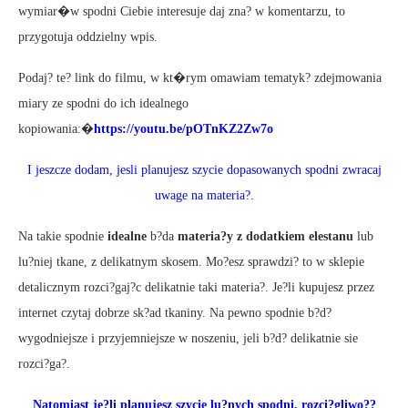
wymiar�w spodni Ciebie interesuje daj zna? w komentarzu, to
przygotuja oddzielny wpis.
Podaj? te? link do filmu, w kt�rym omawiam tematyk? zdejmowania
miary ze spodni do ich idealnego
kopiowania:�
https://youtu.be/pOTnKZ2Zw7o
I jeszcze dodam, jesli planujesz szycie dopasowanych spodni zwracaj
uwage na materia?.
Na takie spodnie
idealne
b?da
materia?y z dodatkiem elestanu
lub
lu?niej tkane, z delikatnym skosem. Mo?esz sprawdzi? to w sklepie
detalicznym rozci?gaj?c delikatnie taki materia?. Je?li kupujesz przez
internet czytaj dobrze sk?ad tkaniny. Na pewno spodnie b?d?
wygodniejsze i przyjemniejsze w noszeniu, jeli b?d? delikatnie sie
rozci?ga?.
Natomiast je?li planujesz szycie lu?nych spodni, rozci?gliwo??