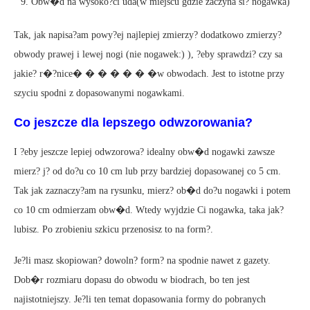
Obw�d na wysoko?ci uda(w miejscu gdzie zaczyna si? nogawka)
Tak, jak napisa?am powy?ej najlepiej zmierzy? dodatkowo zmierzy?
obwody prawej i lewej nogi (nie nogawek:) ), ?eby sprawdzi? czy sa
jakie? r�?nice� � � � � � �w obwodach. Jest to istotne przy
szyciu spodni z dopasowanymi nogawkami.
Co jeszcze dla lepszego odwzorowania?
I ?eby jeszcze lepiej odwzorowa? idealny obw�d nogawki zawsze
mierz? j? od do?u co 10 cm lub przy bardziej dopasowanej co 5 cm.
Tak jak zaznaczy?am na rysunku, mierz? ob�d do?u nogawki i potem
co 10 cm odmierzam obw�d. Wtedy wyjdzie Ci nogawka, taka jak?
lubisz. Po zrobieniu szkicu przenosisz to na form?.
Je?li masz skopiowan? dowoln? form? na spodnie nawet z gazety.
Dob�r rozmiaru dopasu do obwodu w biodrach, bo ten jest
najistotniejszy. Je?li ten temat dopasowania formy do pobranych