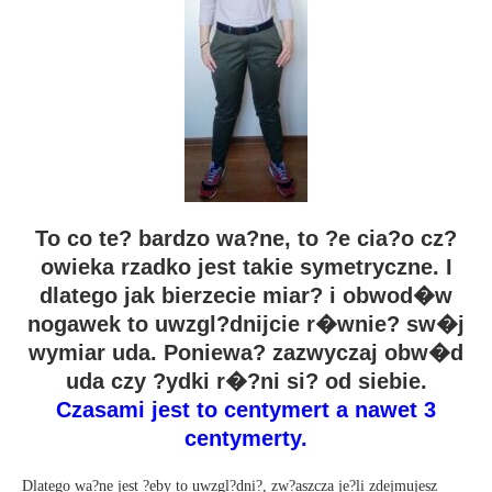
To co te? bardzo wa?ne, to ?e cia?o cz?
owieka rzadko jest takie symetryczne. I
dlatego jak bierzecie miar? i obwod�w
nogawek to uwzgl?dnijcie r�wnie? sw�j
wymiar uda. Poniewa? zazwyczaj obw�d
uda czy ?ydki r�?ni si? od siebie.
Czasami jest to centymert a nawet 3
centymerty.
Dlatego wa?ne jest ?eby to uwzgl?dni?, zw?aszcza je?li zdejmujesz