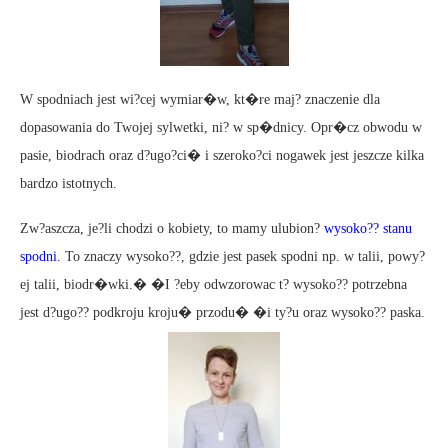
W spodniach jest wi?cej wymiar�w, kt�re maj? znaczenie dla
dopasowania do Twojej sylwetki, ni? w sp�dnicy. Opr�cz obwodu w
pasie, biodrach oraz d?ugo?ci� i szeroko?ci nogawek jest jeszcze kilka
bardzo istotnych.
Zw?aszcza, je?li chodzi o kobiety, to mamy ulubion?
wysoko?? stanu
spodni
. To znaczy wysoko??, gdzie jest pasek spodni np. w talii, powy?
ej talii, biodr�wki.� �I ?eby odwzorowac t? wysoko?? potrzebna
jest d?ugo?? podkroju kroju� przodu� �i ty?u oraz wysoko?? paska.