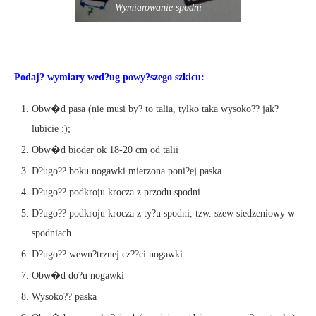
Wymiarowanie spodni
Podaj? wymiary wed?ug powy?szego szkicu:
Obw�d pasa (nie musi by? to talia, tylko taka wysoko?? jak?
lubicie :);
Obw�d bioder ok 18-20 cm od talii
D?ugo?? boku nogawki mierzona poni?ej paska
D?ugo?? podkroju krocza z przodu spodni
D?ugo?? podkroju krocza z ty?u spodni, tzw. szew siedzeniowy w
spodniach.
D?ugo?? wewn?trznej cz??ci nogawki
Obw�d do?u nogawki
Wysoko?? paska