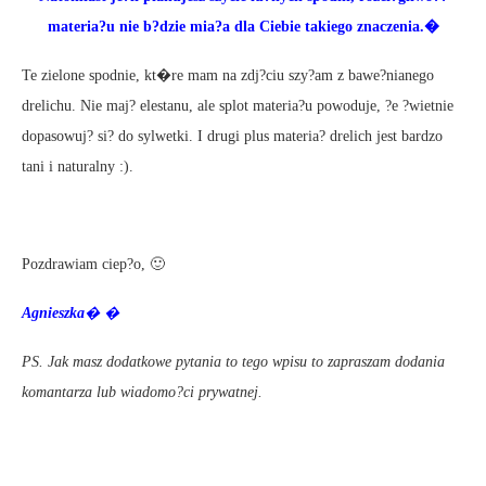
materia?u nie b?dzie mia?a dla Ciebie takiego znaczenia.�
Te zielone spodnie, kt�re mam na zdj?ciu szy?am z bawe?nianego
drelichu. Nie maj? elestanu, ale splot materia?u powoduje, ?e ?wietnie
dopasowuj? si? do sylwetki. I drugi plus materia? drelich jest bardzo
tani i naturalny :).
Pozdrawiam ciep?o, 🙂
Agnieszka
� �
PS. Jak masz dodatkowe pytania to tego wpisu to zapraszam dodania
komantarza lub wiadomo?ci prywatnej.