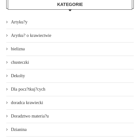
KATEGORIE
Artyku?y
Arytku? o krawiectwie
bielizna
chusteczki
Dekolty
Dla pocz?tkuj?cych
doradca krawiecki
Doradztwo materia?u
Dzianina