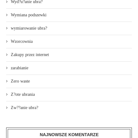
Wyd?u?anie ubra?
Wymiana podszewki
wymiarowanie ubra?
Wzorcownia
Zakupy przez internet
zarabianie
Zero waste
Z?ote ubrania
Zw??anie ubra?
NAJNOWSZE KOMENTARZE