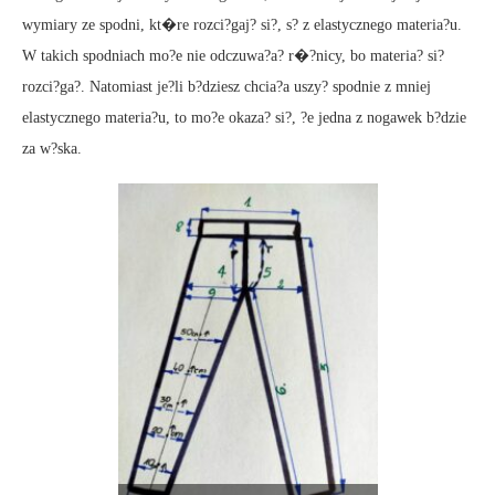
wymiary ze spodni, kt�re rozci?gaj? si?, s? z elastycznego materia?u.
W takich spodniach mo?e nie odczuwa?a? r�?nicy, bo materia? si?
rozci?ga?. Natomiast je?li b?dziesz chcia?a uszy? spodnie z mniej
elastycznego materia?u, to mo?e okaza? si?, ?e jedna z nogawek b?dzie
za w?ska.