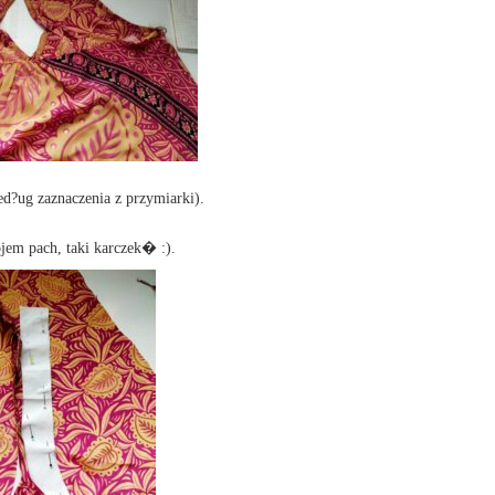
ed?ug zaznaczenia z przymiarki).
em pach, taki karczek� :).