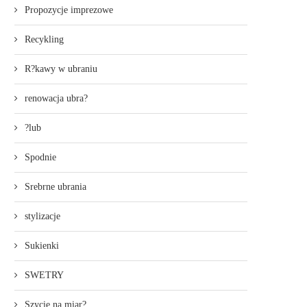
Propozycje imprezowe
Recykling
R?kawy w ubraniu
renowacja ubra?
?lub
Spodnie
Srebrne ubrania
stylizacje
Sukienki
SWETRY
Szycie na miar?