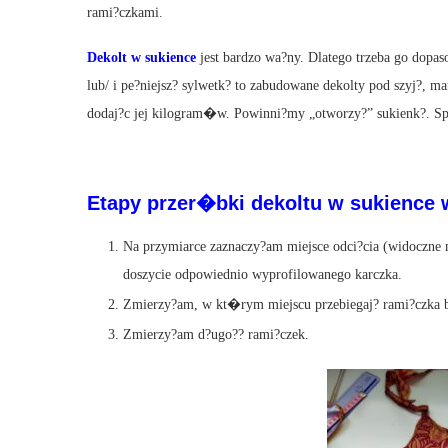
rami?czkami.
Dekolt w sukience
jest bardzo wa?ny. Dlatego trzeba go dopaso
lub/ i pe?niejsz? sylwetk? to zabudowane dekolty pod szyj?, mar
dodaj?c jej kilogram�w. Powinni?my „otworzy?” sukienk?. Spr
Etapy przer�bki dekoltu w sukience 
Na przymiarce zaznaczy?am miejsce odci?cia (widoczne n
doszycie odpowiednio wyprofilowanego karczka.
Zmierzy?am, w kt�rym miejscu przebiegaj? rami?czka bi
Zmierzy?am d?ugo?? rami?czek.