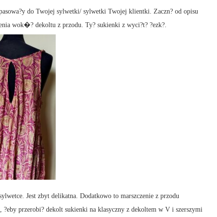
y pasowa?y do Twojej sylwetki/ sylwetki Twojej klientki. Zaczn? od opisu
enia wok�? dekoltu z przodu. Ty? sukienki z wyci?t? ?ezk?.
sylwetce. Jest zbyt delikatna. Dodatkowo to marszczenie z przodu
 ?eby przerobi? dekolt sukienki na klasyczny z dekoltem w V i szerszymi