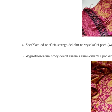
4. Zacz??am od odci?cia starego dekoltu na wysoko?ci pach (w
5. Wyprofilowa?am nowy dekolt razem z rami?czkami i podkroj