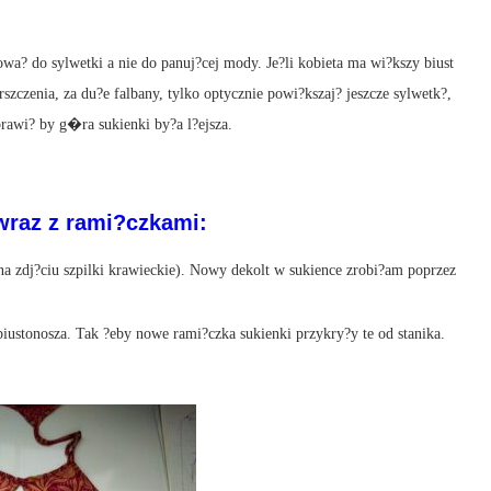
wa? do sylwetki a nie do panuj?cej mody. Je?li kobieta ma wi?kszy biust
szczenia, za du?e falbany, tylko optycznie powi?kszaj? jeszcze sylwetk?,
awi? by g�ra sukienki by?a l?ejsza.
wraz z rami?czkami:
a zdj?ciu szpilki krawieckie). Nowy dekolt w sukience zrobi?am poprzez
ustonosza. Tak ?eby nowe rami?czka sukienki przykry?y te od stanika.