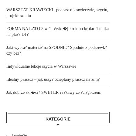
WARSZTAT KRAWIECKI- podcast o krawiectwie, szyciu,
projektowaniu
FORMA NA LATO 3 w 1. Wykr�j krok po kroku. Tunika
na pla??.DIY
Jaki wybra? materia? na SPODNIE? Spodnie z podszewk?
czy bez?
Indywidualne lekcje szycia w Warszawie
Idealny p?aszcz – jak uszy? ocieplany p?aszcz na zim?
Jak dobrze skr�ci? SWETER i r?kawy ze ?ci?gaczem.
KATEGORIE