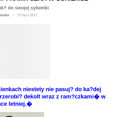
k? do swojej sylwetki
ieszka
19 lipca 2022
ienkach niestety nie pasuj? do ka?dej
 przerobi? dekolt wraz z ram?czkami� w
ce letniej.�