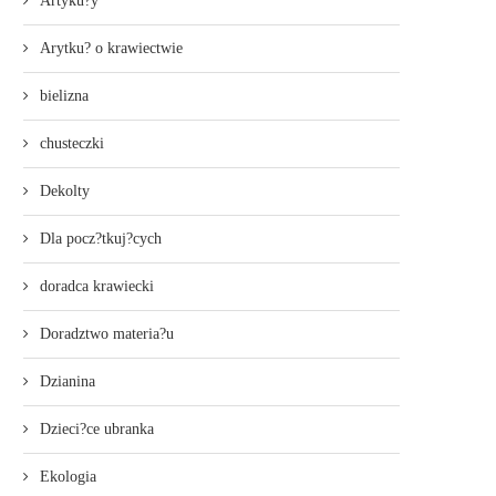
Artyku?y
Arytku? o krawiectwie
bielizna
chusteczki
Dekolty
Dla pocz?tkuj?cych
doradca krawiecki
Doradztwo materia?u
Dzianina
Dzieci?ce ubranka
Ekologia