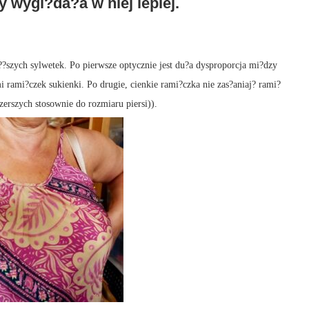
y wygl?da?a w niej lepiej.
?szych sylwetek. Po pierwsze optycznie jest du?a dysproporcja mi?dzy
 rami?czek sukienki. Po drugie, cienkie rami?czka nie zas?aniaj? rami?
zerszych stosownie do rozmiaru piersi)).