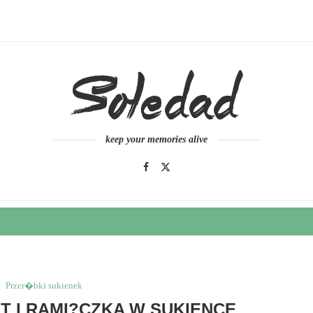
keep your memories alive
Przer�bki sukienek
T I RAMI?CZKA W SUKIENCE