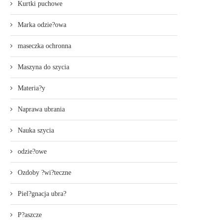
Kurtki puchowe
Marka odzie?owa
maseczka ochronna
Maszyna do szycia
Materia?y
Naprawa ubrania
Nauka szycia
odzie?owe
Ozdoby ?wi?teczne
Piel?gnacja ubra?
P?aszcze