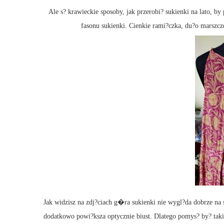
Ale s? krawieckie sposoby, jak przerobi? sukienki na lato, b
fasonu sukienki. Cienkie rami?czka, du?o marszcz
Jak widzisz na zdj?ciach g�ra sukienki nie wygl?da dobrze na 
dodatkowo powi?ksza optycznie biust. Dlatego pomys? by? taki,