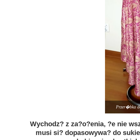
Przer�bka dek
Wychodz? z za?o?enia, ?e nie wsz
musi si? dopasowywa? do sukie