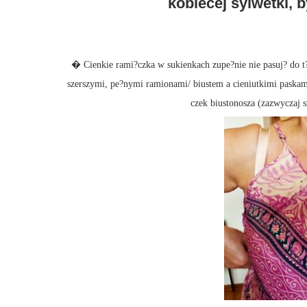
kobiecej sylwetki, b
� Cienkie rami?czka w sukienkach zupe?nie nie pasuj? do t?
szerszymi, pe?nymi ramionami/ biustem a cieniutkimi paskami
czek biustonosza (zazwyczaj s