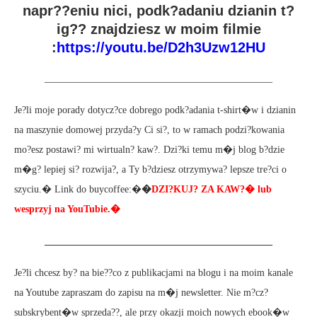
napr??eniu nici, podk?adaniu dzianin t?
ig?? znajdziesz w moim filmie
:
https://youtu.be/D2h3Uzw12HU
______________________________________________
Je?li moje porady dotycz?ce dobrego podk?adania t-shirt�w i dzianin
na maszynie domowej przyda?y Ci si?, to w ramach podzi?kowania
mo?esz postawi? mi wirtualn? kaw?. Dzi?ki temu m�j blog b?dzie
m�g? lepiej si? rozwija?, a Ty b?dziesz otrzymywa? lepsze tre?ci o
szyciu.� Link do buycoffee:�
�
DZI?KUJ? ZA KAW?� lub
wesprzyj na YouTubie.�
______________________________________________
Je?li chcesz by? na bie??co z publikacjami na blogu i na moim kanale
na Youtube zapraszam do zapisu na m�j newsletter. Nie m?cz?
subskrybent�w sprzeda??, ale przy okazji moich nowych ebook�w