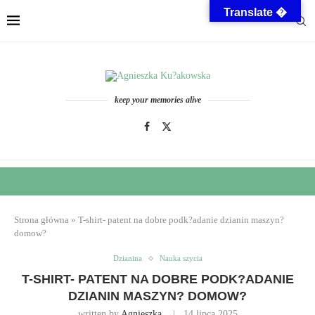
Translate �
keep your memories alive
Strona główna
»
T-shirt- patent na dobre podk?adanie dzianin maszyn?
domow?
Dzianina
Nauka szycia
T-SHIRT- PATENT NA DOBRE PODK?ADANIE
DZIANIN MASZYN? DOMOW?
written by
Agnieszka
14 lipca 2025