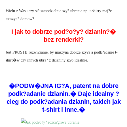
Wielu z Was uczy si? samodzielnie szy? ubrania np. t-shirty maj?c
maszyn? domow?.
I jak to dobrze pod?o?y? dzianin?�
bez renderki?
Jest PROSTE rozwi?zanie, by maszyna dobrze szy?a a podk?adanie t-
shirt�w czy innych ubra? z dzianiny sz?o idealnie.
�PODW�JNA IG?A, patent na dobre
podk?adanie dzianin.� Daje idealny ?
cieg do podk?adania dzianin, takich jak
t-shirt i inne.�