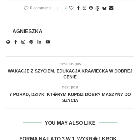
0 comments
0
AGNIESZKA
previous post
WAKACJE Z SZYCIEM. EDUKACJA KRAWIECKA W DOBREJ
CENIE
next post
7 PORAD, DZI?KI KT�RYM KUPISZ DOBR? MASZYN? DO
SZYCIA
YOU MAY ALSO LIKE
FORMA NA LATO 3 W 1. WYKR�J KROK...