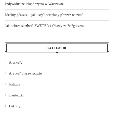
Indywidualne lekcje szycia w Warszawie
Idealny p?aszcz – jak uszy? ocieplany p?aszcz na zim?
Jak dobrze skr�ci? SWETER i r?kawy ze ?ci?gaczem.
KATEGORIE
Artyku?y
Arytku? o krawiectwie
bielizna
chusteczki
Dekolty