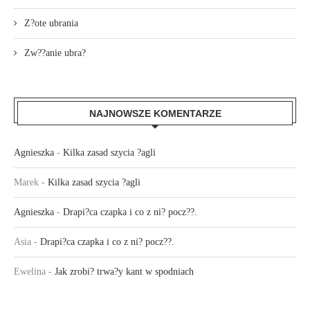
Z?ote ubrania
Zw??anie ubra?
NAJNOWSZE KOMENTARZE
Agnieszka
-
Kilka zasad szycia ?agli
Marek
-
Kilka zasad szycia ?agli
Agnieszka
-
Drapi?ca czapka i co z ni? pocz??.
Asia
-
Drapi?ca czapka i co z ni? pocz??.
Ewelina
-
Jak zrobi? trwa?y kant w spodniach