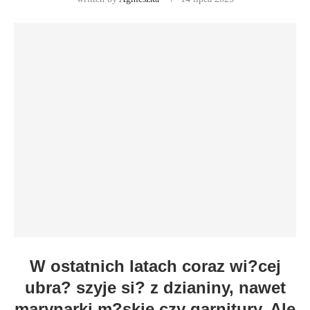
W ostatnich latach coraz wi?cej
ubra? szyje si? z dzianiny, nawet
marynarki m?skie czy garnitury. Ale