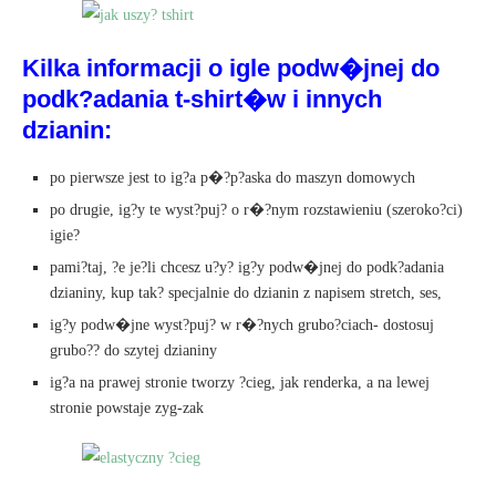
Kilka informacji o igle podw�jnej do
podk?adania t-shirt�w i innych
dzianin:
po pierwsze jest to ig?a p�?p?aska do maszyn domowych
po drugie, ig?y te wyst?puj? o r�?nym rozstawieniu (szeroko?ci)
igie?
pami?taj, ?e je?li chcesz u?y? ig?y podw�jnej do podk?adania
dzianiny, kup tak? specjalnie do dzianin z napisem stretch, ses,
ig?y podw�jne wyst?puj? w r�?nych grubo?ciach- dostosuj
grubo?? do szytej dzianiny
ig?a na prawej stronie tworzy ?cieg, jak renderka, a na lewej
stronie powstaje zyg-zak