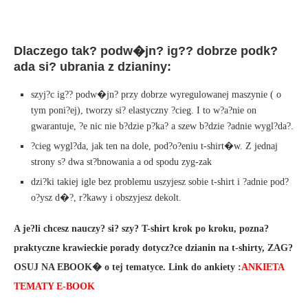
Dlaczego tak? podw�jn? ig?? dobrze podk?
ada si? ubrania z dzianiny:
szyj?c ig?? podw�jn? przy dobrze wyregulowanej maszynie ( o
tym poni?ej), tworzy si? elastyczny ?cieg. I to w?a?nie on
gwarantuje, ?e nic nie b?dzie p?ka? a szew b?dzie ?adnie wygl?da?.
?cieg wygl?da, jak ten na dole, pod?o?eniu t-shirt�w. Z jednaj
strony s? dwa st?bnowania a od spodu zyg-zak
dzi?ki takiej igle bez problemu uszyjesz sobie t-shirt i ?adnie pod?
o?ysz d�?, r?kawy i obszyjesz dekolt.
A je?li chcesz nauczy? si? szy? T-shirt krok po kroku, pozna?
praktyczne krawieckie porady dotycz?ce dzianin na t-shirty, ZAG?
OSUJ NA EBOOK� o tej tematyce. Link do ankiety :
ANKIETA
TEMATY E-BOOK