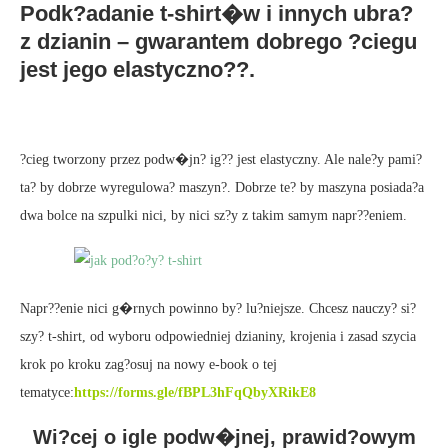
Podk?adanie t-shirt�w i innych ubra?
z dzianin – gwarantem dobrego ?ciegu
jest jego elastyczno??.
?cieg tworzony przez podw�jn? ig?? jest elastyczny. Ale nale?y pami?
ta? by dobrze wyregulowa? maszyn?. Dobrze te? by maszyna posiada?a
dwa bolce na szpulki nici, by nici sz?y z takim samym napr??eniem.
Napr??enie nici g�rnych powinno by? lu?niejsze. Chcesz nauczy? si?
szy? t-shirt, od wyboru odpowiedniej dzianiny, krojenia i zasad szycia
krok po kroku zag?osuj na nowy e-book o tej
tematyce:
https://forms.gle/fBPL3hFqQbyXRikE8
Wi?cej o igle podw�jnej, prawid?owym