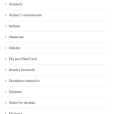
Artyku?y
Arytku? o krawiectwie
bielizna
chusteczki
Dekolty
Dla pocz?tkuj?cych
doradca krawiecki
Doradztwo materia?u
Dzianina
Dzieci?ce ubranka
Ekologia