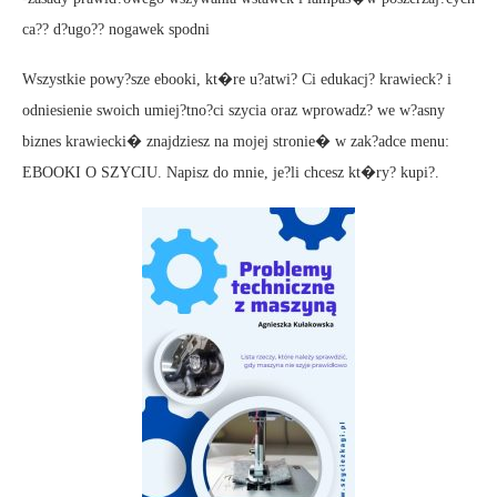
ca?? d?ugo?? nogawek spodni
Wszystkie powy?sze ebooki, kt�re u?atwi? Ci edukacj? krawieck? i
odniesienie swoich umiej?tno?ci szycia oraz wprowadz? we w?asny
biznes krawiecki� znajdziesz na mojej stronie� w zak?adce menu:
EBOOKI O SZYCIU. Napisz do mnie, je?li chcesz kt�ry? kupi?.