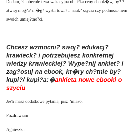
Dodam, ?e obecnie trwa wakacyjna obni?ka ceny ebook�w, by? ?
atwiej mog?a/ m�g? wystartowa? a nauk? szycia czy podnoszeniem
swoich umiej?tno?ci.
Chcesz wzmocni? swoj? edukacj?
krawieck? i potrzebujesz konkretnej
wiedzy krawieckiej? Wype?nij ankiet? i
zag?osuj na ebook, kt�ry ch?tnie by?
kupi?/ kupi?a:�
ankieta nowe ebooki o
szyciu
Je?li masz dodatkowe pytania, pisz ?mia?o,
Pozdrawiam
Agnieszka