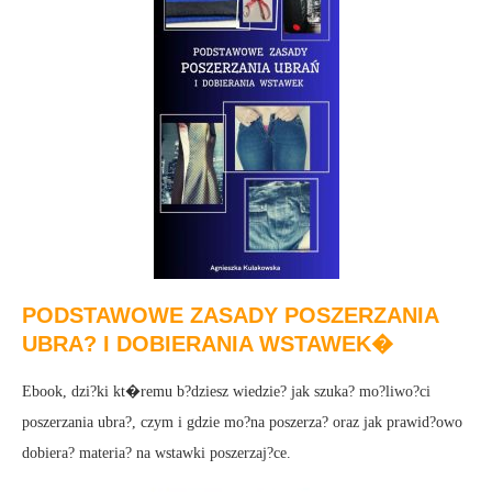
PODSTAWOWE ZASADY POSZERZANIA
UBRA? I DOBIERANIA WSTAWEK�
Ebook, dzi?ki kt�remu b?dziesz wiedzie? jak szuka? mo?liwo?ci
poszerzania ubra?, czym i gdzie mo?na poszerza? oraz jak prawid?owo
dobiera? materia? na wstawki poszerzaj?ce.