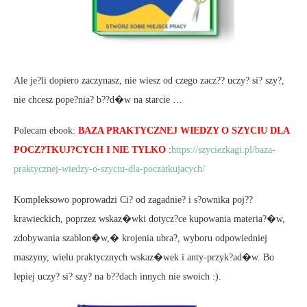
Ale je?li dopiero zaczynasz, nie wiesz od czego zacz?? uczy? si? szy?,
nie chcesz pope?nia? b??d�w na starcie …
Polecam ebook:
BAZA PRAKTYCZNEJ WIEDZY O SZYCIU DLA
POCZ?TKUJ?CYCH I NIE TYLKO
:
https://szyciezkagi.pl/baza-
praktycznej-wiedzy-o-szyciu-dla-poczatkujacych/
Kompleksowo poprowadzi Ci? od zagadnie? i s?ownika poj??
krawieckich, poprzez wskaz�wki dotycz?ce kupowania materia?�w,
zdobywania szablon�w,� krojenia ubra?, wyboru odpowiedniej
maszyny, wielu praktycznych wskaz�wek i anty-przyk?ad�w. Bo
lepiej uczy? si? szy? na b??dach innych nie swoich :).