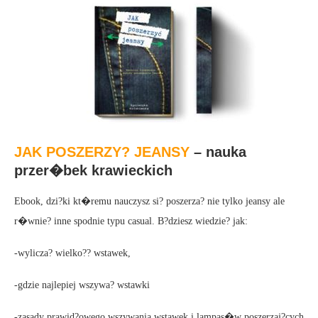
JAK POSZERZY? JEANSY
– nauka
przer�bek krawieckich
Ebook, dzi?ki kt�remu nauczysz si? poszerza? nie tylko jeansy ale
r�wnie? inne spodnie typu casual. B?dziesz wiedzie? jak:
-wylicza? wielko?? wstawek,
-gdzie najlepiej wszywa? wstawki
-zasady prawid?owego wszywania wstawek i lampas�w poszerzaj?cych