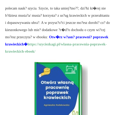
polecam nauk? szycia. Szycie, to taka umiej?tno??, dzi?ki kt�rej nie
b?dziesz musia?a/ musia? korzysta? z us?ug krawieckich w przerabianiu
i dopasowywaniu ubra?. A w przysz?o?ci jeszcze mo?esz dorobi? co? do
kieszonkowego lub mie? dodatkowe ?r�d?o dochodu o czym wi?cej
mo?esz przeczyta? w ebooku:
Otw�rz w?asn? pracowni? poprawek
krawieckich�
https://szyciezkagi.pl/wlasna-pracownia-poprawek-
krawieckich-ebook/