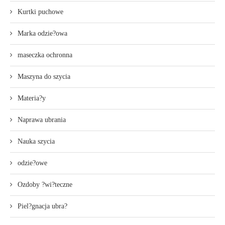
Kurtki puchowe
Marka odzie?owa
maseczka ochronna
Maszyna do szycia
Materia?y
Naprawa ubrania
Nauka szycia
odzie?owe
Ozdoby ?wi?teczne
Piel?gnacja ubra?