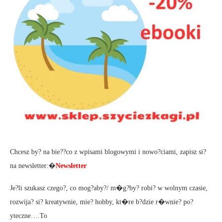
Chcesz by? na bie??co z wpisami blogowymi i nowo?ciami, zapisz si?
na newsletter:�
Newsletter
Je?li szukasz czego?, co mog?aby?/ m�g?by? robi? w wolnym czasie,
rozwija? si? kreatywnie, mie? hobby, kt�re b?dzie r�wnie? po?
yteczne….To