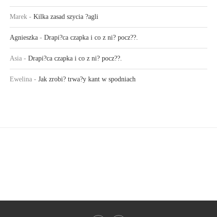
Marek
-
Kilka zasad szycia ?agli
Agnieszka
-
Drapi?ca czapka i co z ni? pocz??.
Asia
-
Drapi?ca czapka i co z ni? pocz??.
Ewelina
-
Jak zrobi? trwa?y kant w spodniach