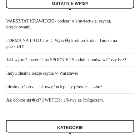
OSTATNIE WPISY
WARSZTAT KRAWIECKI- podcast o krawiectwie, szyciu,
projektowaniu
FORMA NA LATO 3 w 1. Wykr�j krok po kroku. Tunika na
pla??.DIY
Jaki wybra? materia? na SPODNIE? Spodnie z podszewk? czy bez?
Indywidualne lekcje szycia w Warszawie
Idealny p?aszcz – jak uszy? ocieplany p?aszcz na zim?
Jak dobrze skr�ci? SWETER i r?kawy ze ?ci?gaczem.
KATEGORIE