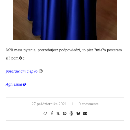
Je?li masz pytania, potrzebujesz podpowiedzi, to pisz ?mia?o postaram
si? pom�c.
pozdrawiam ciep?o
🙂
Agnieszka�
27 października 2021
0 comments