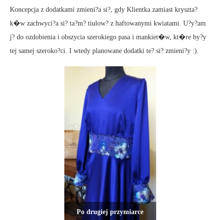
Koncepcja z dodatkami zmieni?a si?, gdy Klientka zamiast kryszta?
k�w zachwyci?a si? ta?m? tiulow? z haftowanymi kwiatami. U?y?am
j? do ozdobienia i obszycia szerokiego pasa i mankiet�w, kt�re by?y
tej samej szeroko?ci. I wtedy planowane dodatki te? si? zmieni?y :).
Po drugiej przymiarce