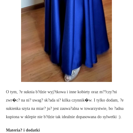
O tym, ?e suknia b?dzie wyj?tkowa i inne kobiety oraz m??czy?ni
zwr�c? na ni? uwag? sk?ada si? kilka czynnik�w. I tylko dodam, ?e
sukienka szyta na miar? ju? jest zauwa?alna w towarzystwie, bo ?adna
kupiona w sklepie nie b?dzie tak idealnie dopasowana do sylwetki :).
Materia? i dodatki