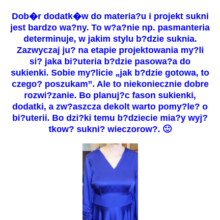
Dob�r dodatk�w do materia?u i projekt sukni
jest bardzo wa?ny. To w?a?nie np. pasmanteria
determinuje, w jakim stylu b?dzie suknia.
Zazwyczaj ju? na etapie projektowania my?li
si? jaka bi?uteria b?dzie pasowa?a do
sukienki. Sobie my?licie „jak b?dzie gotowa, to
czego? poszukam”. Ale to niekoniecznie dobre
rozwi?zanie. Bo planuj?c fason sukienki,
dodatki, a zw?aszcza dekolt warto pomy?le? o
bi?uterii. Bo dzi?ki temu b?dziecie mia?y wyj?
tkow? sukni? wieczorow?. 🙂