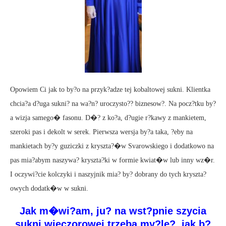
Opowiem Ci jak to by?o na przyk?adze tej kobaltowej sukni. Klientka
chcia?a d?uga sukni? na wa?n? uroczysto?? biznesow?. Na pocz?tku by?
a wizja samego� fasonu. D�? z ko?a, d?ugie r?kawy z mankietem,
szeroki pas i dekolt w serek. Pierwsza wersja by?a taka, ?eby na
mankietach by?y guziczki z kryszta?�w Svarowskiego i dodatkowo na
pas mia?abym naszywa? kryszta?ki w formie kwiat�w lub inny wz�r.
I oczywi?cie kolczyki i naszyjnik mia? by? dobrany do tych kryszta?
owych dodatk�w w sukni.
Jak m�wi?am, ju? na wst?pnie szycia
sukni wieczorowej trzeba my?le?, jak b?