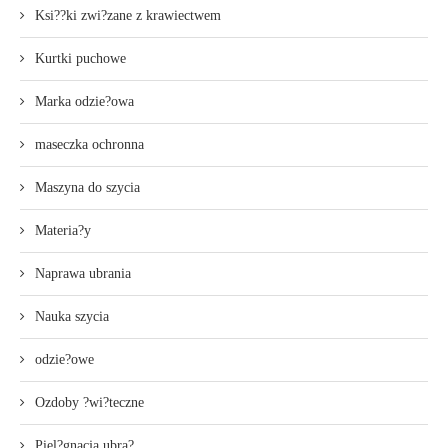
Ksi??ki zwi?zane z krawiectwem
Kurtki puchowe
Marka odzie?owa
maseczka ochronna
Maszyna do szycia
Materia?y
Naprawa ubrania
Nauka szycia
odzie?owe
Ozdoby ?wi?teczne
Piel?gnacja ubra?