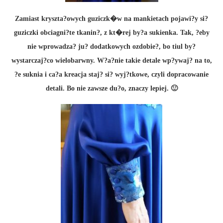
Zamiast kryszta?owych guziczk�w na mankietach pojawi?y si?
guziczki obciagni?te tkanin?, z kt�rej by?a sukienka. Tak, ?eby
nie wprowadza? ju? dodatkowych ozdobie?, bo tiul by?
wystarczaj?co wielobarwny. W?a?nie takie detale wp?ywaj? na to,
?e suknia i ca?a kreacja staj? si? wyj?tkowe, czyli dopracowanie
detali. Bo nie zawsze du?o, znaczy lepiej. 🙂