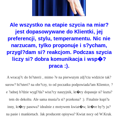
Ale wszystko na etapie szycia na miar?
jest dopasowywane do Klientki, jej
preferencji, stylu, temperamentu. Nic nie
narzucam, tylko proponuje i s?ycham,
przygl?dam si? reakcjom. Podczas szycia
liczy si? dobra komunikacja i wsp�?
praca :).
A wracaj?c do bi?uterii , mimo ?e na pierwszym zdj?ciu widzicie tak?
surow? bi?uteri? na obr?czy, to od poczatku podpowiada?am Klientce, ?
e ?adnej b?dzie wygl?da? wisz?cy naszyjnik, kt�ry dopasuje si? kszta?
tem do dekoltu. Ale sama musia?a si? przekona? :). Finalnie kupi?a
inny, kt�ry pasowa? idealnie z motywem kwiat�w, kt�re by?y ju?
na pasie i mankietach. Jak producent opisywa? Kwiat nocy od W.Kruk.