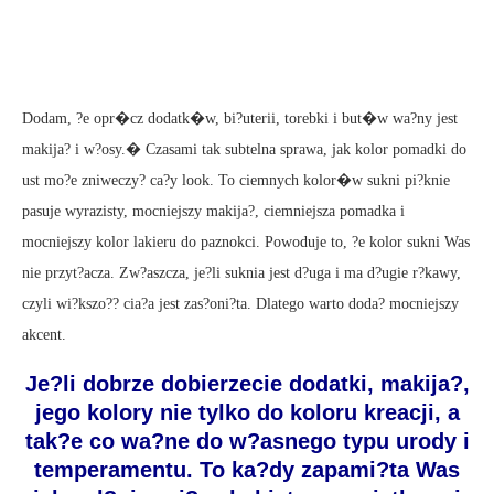
Dodam, ?e opr�cz dodatk�w, bi?uterii, torebki i but�w wa?ny jest
makija? i w?osy.� Czasami tak subtelna sprawa, jak kolor pomadki do
ust mo?e zniweczy? ca?y look. To ciemnych kolor�w sukni pi?knie
pasuje wyrazisty, mocniejszy makija?, ciemniejsza pomadka i
mocniejszy kolor lakieru do paznokci. Powoduje to, ?e kolor sukni Was
nie przyt?acza. Zw?aszcza, je?li suknia jest d?uga i ma d?ugie r?kawy,
czyli wi?kszo?? cia?a jest zas?oni?ta. Dlatego warto doda? mocniejszy
akcent.
Je?li dobrze dobierzecie dodatki, makija?,
jego kolory nie tylko do koloru kreacji, a
tak?e co wa?ne do w?asnego typu urody i
temperamentu. To ka?dy zapami?ta Was