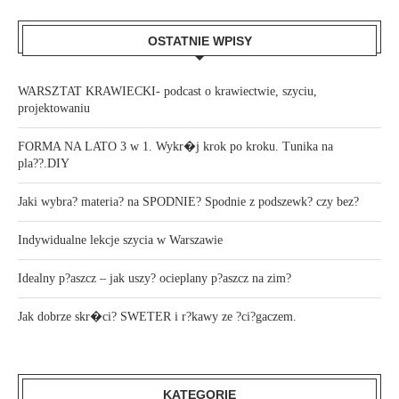
OSTATNIE WPISY
WARSZTAT KRAWIECKI- podcast o krawiectwie, szyciu,
projektowaniu
FORMA NA LATO 3 w 1. Wykr�j krok po kroku. Tunika na
pla??.DIY
Jaki wybra? materia? na SPODNIE? Spodnie z podszewk? czy bez?
Indywidualne lekcje szycia w Warszawie
Idealny p?aszcz – jak uszy? ocieplany p?aszcz na zim?
Jak dobrze skr�ci? SWETER i r?kawy ze ?ci?gaczem.
KATEGORIE