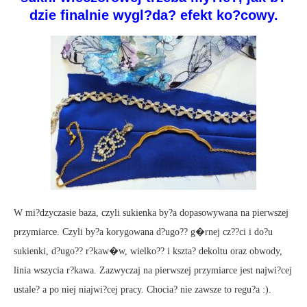
dzie finalnie wygl?da? efekt ko?cowy.
W mi?dzyczasie baza, czyli sukienka by?a dopasowywana na pierwszej
przymiarce. Czyli by?a korygowana d?ugo?? g�rnej cz??ci i do?u
sukienki, d?ugo?? r?kaw�w, wielko?? i kszta? dekoltu oraz obwody,
linia wszycia r?kawa. Zazwyczaj na pierwszej przymiarce jest najwi?cej
ustale? a po niej niajwi?cej pracy. Chocia? nie zawsze to regu?a :).