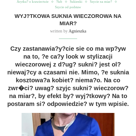
Arytku? o krawiectwie
?lub
Sukienki
Szycie na miar?
Szycie od podstaw
WYJ?TKOWA SUKNIA WIECZOROWA NA
MIAR?
written by
Agnieszka
Czy zastanawia?y?cie sie co ma wp?yw
na to, ?e ca?y look w stylizacji
wieczorowej z d?ug? sukni? jest ol?
niewaj?cy a czasami nie. Mimo, ?e suknia
kosztowa?a kobiet? niema?o. Na co
zwr�ci? uwag? szyjc sukni? wieczorow?
na miar?, by efekt by? wyj?tkowy? Na to
postaram si? odpowiedzie? w tym wpisie.