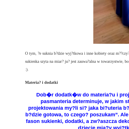
O tym, ?e suknia b?dzie wyj?tkowa i inne kobiety oraz m??czy
sukienka szyta na miar? ju? jest zauwa?alna w towarzystwie, bo
:).
Materia? i dodatki
Dob�r dodatk�w do materia?u i proje
pasmanteria determinuje, w jakim st
projektowania my?li si? jaka bi?uteria b
b?dzie gotowa, to czego? poszukam”. Ale 
fason sukienki, dodatki, a zw?aszcza deko
dziecie mia?y wyj?t