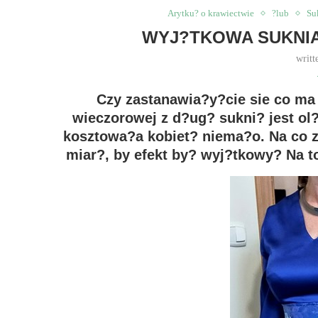
Arytku? o krawiectwie
?lub
Su
WYJ?TKOWA SUKNIA
writt
Czy zastanawia?y?cie sie co ma 
wieczorowej z d?ug? sukni? jest ol
kosztowa?a kobiet? niema?o. Na co 
miar?, by efekt by? wyj?tkowy? Na t