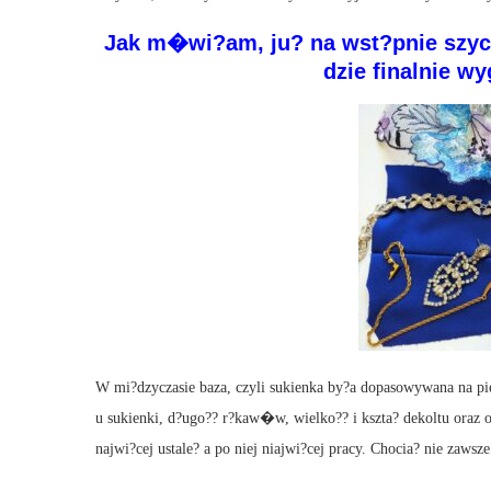
Jak m�wi?am, ju? na wst?pnie szyci
dzie finalnie w
W mi?dzyczasie baza, czyli sukienka by?a dopasowywana na pi
u sukienki, d?ugo?? r?kaw�w, wielko?? i kszta? dekoltu oraz o
najwi?cej ustale? a po niej niajwi?cej pracy. Chocia? nie zawsze 