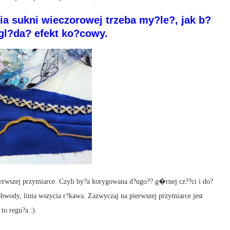
a sukni wieczorowej trzeba my?le?, jak b?
ygl?da? efekt ko?cowy.
erwszej przymiarce. Czyli by?a korygowana d?ugo?? g�rnej cz??ci i do?
bwody, linia wszycia r?kawa. Zazwyczaj na pierwszej przymiarce jest
to regu?a :).