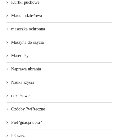
Kurtki puchowe
Marka odzie?owa
maseczka ochronna
Maszyna do szycia
Materia?y
Naprawa ubrania
Nauka szycia
odzie?owe
Ozdoby ?wi?teczne
Piel?gnacja ubra?
P?aszcze