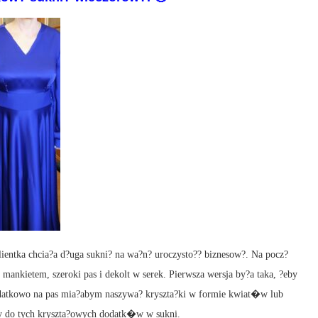
lientka chcia?a d?uga sukni? na wa?n? uroczysto?? biznesow?. Na pocz?
ankietem, szeroki pas i dekolt w serek. Pierwsza wersja by?a taka, ?eby
odatkowo na pas mia?abym naszywa? kryszta?ki w formie kwiat�w lub
ny do tych kryszta?owych dodatk�w w sukni.