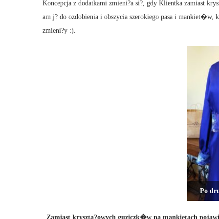
Koncepcja z dodatkami zmieni?a si?, gdy Klientka zamiast kr
am j? do ozdobienia i obszycia szerokiego pasa i mankiet�w, k
zmieni?y :).
Po dru
Zamiast kryszta?owych guziczk�w na mankietach pojawi?y