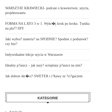
WARSZTAT KRAWIECKI- podcast o krawiectwie, szyciu,
projektowaniu
FORMA NA LATO 3 w 1. Wykr�j krok po kroku. Tunika
na pla??.DIY
Jaki wybra? materia? na SPODNIE? Spodnie z podszewk?
czy bez?
Indywidualne lekcje szycia w Warszawie
Idealny p?aszcz – jak uszy? ocieplany p?aszcz na zim?
Jak dobrze skr�ci? SWETER i r?kawy ze ?ci?gaczem.
KATEGORIE