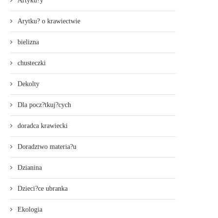
Artyku?y
Arytku? o krawiectwie
bielizna
chusteczki
Dekolty
Dla pocz?tkuj?cych
doradca krawiecki
Doradztwo materia?u
Dzianina
Dzieci?ce ubranka
Ekologia