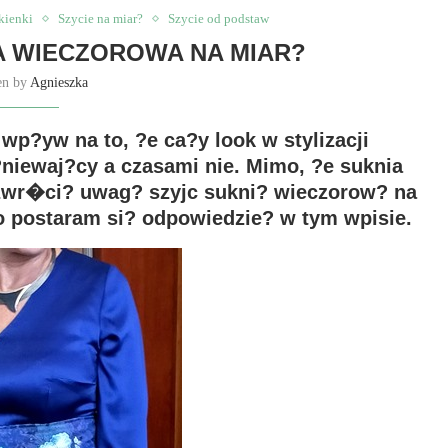
kienki
Szycie na miar?
Szycie od podstaw
 WIECZOROWA NA MIAR?
en by
Agnieszka
wp?yw na to, ?e ca?y look w stylizacji
?niewaj?cy a czasami nie. Mimo, ?e suknia
zwr�ci? uwag? szyjc sukni? wieczorow? na
o postaram si? odpowiedzie? w tym wpisie.