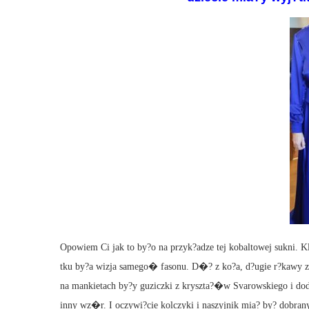
Opowiem Ci jak to by?o na przyk?adze tej kobaltowej sukni. K
tku by?a wizja samego� fasonu. D�? z ko?a, d?ugie r?kawy z m
na mankietach by?y guziczki z kryszta?�w Svarowskiego i d
inny wz�r. I oczywi?cie kolczyki i naszyjnik mia? by? dobra