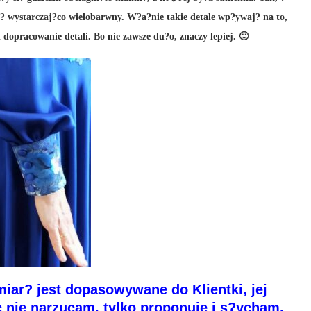
? wystarczaj?co wielobarwny. W?a?nie takie detale wp?ywaj? na to,
i dopracowanie detali. Bo nie zawsze du?o, znaczy lepiej. 🙂
miar? jest dopasowywane do Klientki, jej
c nie narzucam, tylko proponuje i s?ycham,