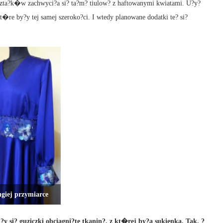
yszta?k�w zachwyci?a si? ta?m? tiulow? z haftowanymi kwiatami. U?y?
t�re by?y tej samej szeroko?ci. I wtedy planowane dodatki te? si?
giej przymiarce
 si? guziczki obciagni?te tkanin?, z kt�rej by?a sukienka. Tak, ?