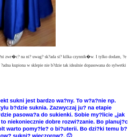
?ni zwr�c? na ni? uwag? sk?ada si? kilka czynnik�w. I tylko dodam, ?e
 ?adna kupiona w sklepie nie b?dzie tak idealnie dopasowana do sylwetki
kt sukni jest bardzo wa?ny. To w?a?nie np.
ylu b?dzie suknia. Zazwyczaj ju? na etapie
?dzie pasowa?a do sukienki. Sobie my?licie „jak
to niekoniecznie dobre rozwi?zanie. Bo planuj?c
lt warto pomy?le? o bi?uterii. Bo dzi?ki temu b?
kow? sukni? wieczorow?. 🙂