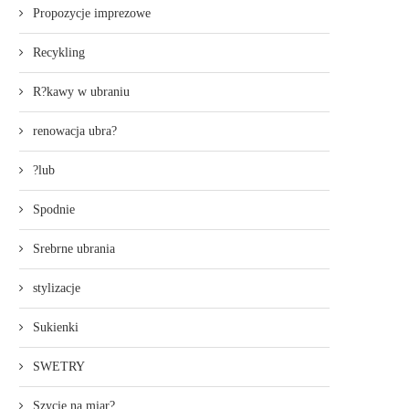
Propozycje imprezowe
Recykling
R?kawy w ubraniu
renowacja ubra?
?lub
Spodnie
Srebrne ubrania
stylizacje
Sukienki
SWETRY
Szycie na miar?