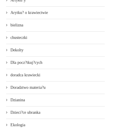
Artyku?y
Arytku? o krawiectwie
bielizna
chusteczki
Dekolty
Dla pocz?tkuj?cych
doradca krawiecki
Doradztwo materia?u
Dzianina
Dzieci?ce ubranka
Ekologia