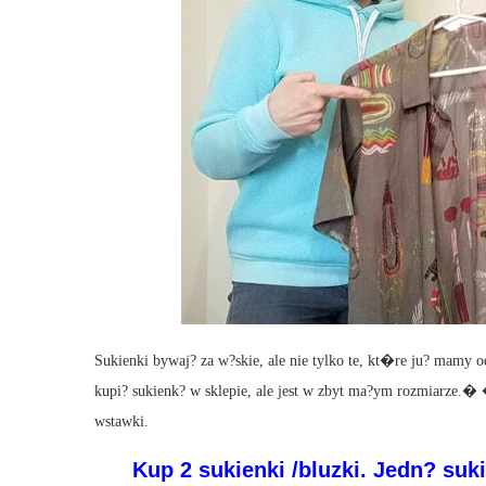
Sukienki bywaj? za w?skie, ale nie tylko te, kt�re ju? mamy 
kupi? sukienk? w sklepie, ale jest w zbyt ma?ym rozmiarze.� 
wstawki.
Kup 2 sukienki /bluzki. Jedn? suk