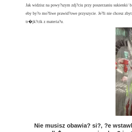
Jak widzisz na powy?szym zdj?ciu przy poszerzaniu sukienki/ 
eby by?o mo?liwe prawid?owe przyszycie. Je?li nie chcesz zb
tr�jk?cik z materia?u.
Nie musisz obawia? si?, ?e wstaw