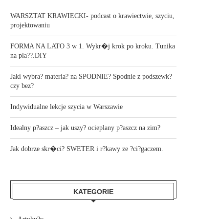
WARSZTAT KRAWIECKI- podcast o krawiectwie, szyciu,
projektowaniu
FORMA NA LATO 3 w 1. Wykr�j krok po kroku. Tunika
na pla??.DIY
Jaki wybra? materia? na SPODNIE? Spodnie z podszewk?
czy bez?
Indywidualne lekcje szycia w Warszawie
Idealny p?aszcz – jak uszy? ocieplany p?aszcz na zim?
Jak dobrze skr�ci? SWETER i r?kawy ze ?ci?gaczem.
KATEGORIE