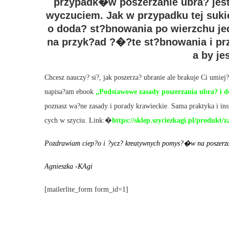
przypadk�w poszerzanie ubra? jest
wyczuciem. Jak w przypadku tej suk
o doda? st?bnowania po wierzchu je
na przyk?ad ?�?te st?bnowania i pr
a by jes
Chcesz nauczy? si?, jak poszerza? ubranie ale brakuje Ci umie
napisa?am ebook
„Podstawowe zasady poszerzania ubra? i d
poznasz wa?ne zasady i porady krawieckie. Sama praktyka i i
cych w szyciu. Link:�
https://sklep.szyciezkagi.pl/produkt
Pozdrawiam ciep?o i ?ycz? kreatywnych pomys?�w na poszerza
Agnieszka -KAgi
[mailerlite_form form_id=1]