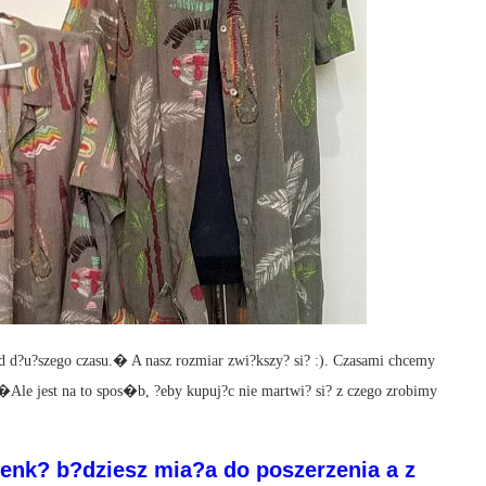
od d?u?szego czasu.� A nasz rozmiar zwi?kszy? si? :). Czasami chcemy
�Ale jest na to spos�b, ?eby kupuj?c nie martwi? si? z czego zrobimy
ienk? b?dziesz mia?a do poszerzenia a z