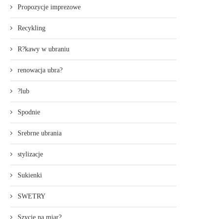
Propozycje imprezowe
Recykling
R?kawy w ubraniu
renowacja ubra?
?lub
Spodnie
Srebrne ubrania
stylizacje
Sukienki
SWETRY
Szycie na miar?