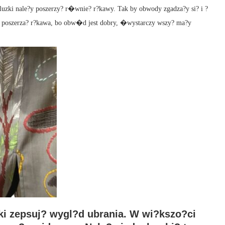
bluzki nale?y poszerzy? r�wnie? r?kawy. Tak by obwody zgadza?y si? i ?
yt poszerza? r?kawa, bo obw�d jest dobry, �wystarczy wszy? ma?y
ki zepsuj? wygl?d ubrania. W wi?kszo?ci