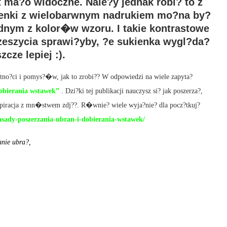
 ma?o widoczne. Nale?y jednak robi? to z
ienki z wielobarwnym nadrukiem mo?na by?
dnym z kolor�w wzoru. I takie kontrastowe
zeszycia sprawi?yby, ?e sukienka wygl?da?
zcze lepiej :).
j?tno?ci i pomys?�w, jak to zrobi?? W odpowiedzi na wiele zapyta?
obierania wstawek”
. Dzi?ki tej publikacji nauczysz si? jak poszerza?,
nspiracja z mn�stwem zdj??. R�wnie? wiele wyja?nie? dla pocz?tkuj?
/zasady-poszerzania-ubran-i-dobierania-wstawek/
nie ubra?,