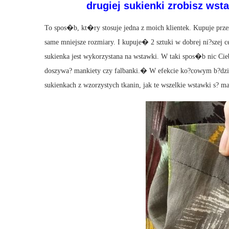
drugiej sukienki zrobisz wst
To spos�b, kt�ry stosuje jedna z moich klientek. Kupuje prze
same mniejsze rozmiary. I kupuje� 2 sztuki w dobrej ni?szej 
sukienka jest wykorzystana na wstawki. W taki spos�b nic Cieb
doszywa? mankiety czy falbanki.� W efekcie ko?cowym b?dzies
sukienkach z wzorzystych tkanin, jak te wszelkie wstawki s? m