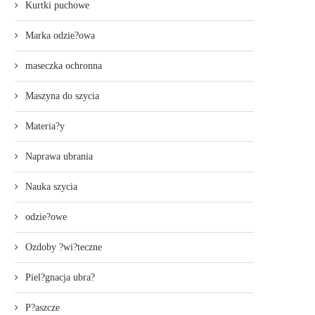
Kurtki puchowe
Marka odzie?owa
maseczka ochronna
Maszyna do szycia
Materia?y
Naprawa ubrania
Nauka szycia
odzie?owe
Ozdoby ?wi?teczne
Piel?gnacja ubra?
P?aszcze