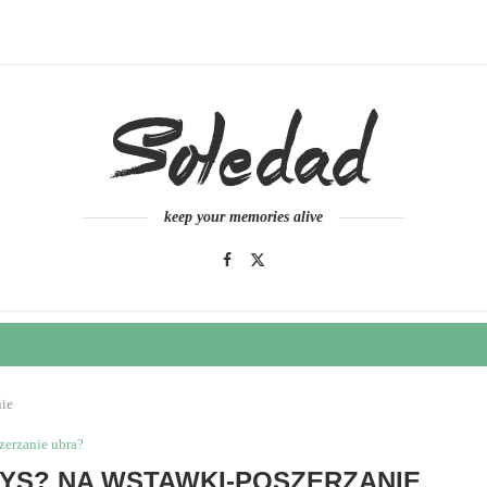
keep your memories alive
nie
zerzanie ubra?
MYS? NA WSTAWKI-POSZERZANIE