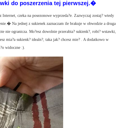
awki do poszerzenia tej pierwszej.�
z Internet, czeka na posezonowe wyprzeda?e. Zazwyczaj zostaj? wtedy
cenie.� Na jednej z sukienek zaznaczam ile brakuje w obwodzie a druga
ie nie ogranicza. Mo?esz dowolnie przerabia? sukienk?, robi? wstawki,
z mia?a sukienk? idealn?, taka jak? chcesz mie? . A dodatkowo w
a?o widoczne :).