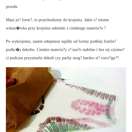
przodu.
Masz ju? form?, to przechodzimy do krojenia. Jakie s? istotne
wskaz�wka przy krojeniu sukienki z cienkiego materia?u ?
Po wykrojeniu, zanim odepniesz szpilki od formy podklej fizelin?
podkr�j dekoltu. Cienkie materia?y s? ma?o stabilne i bez tej czynno?
ci podczas przymiarki dekolt czy pachy mog? bardzo si? rozci?gn??.