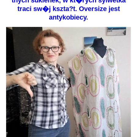
tnych sukienek, w kt�rych sylwetka
traci sw�j kszta?t. Oversize jest
antykobiecy.