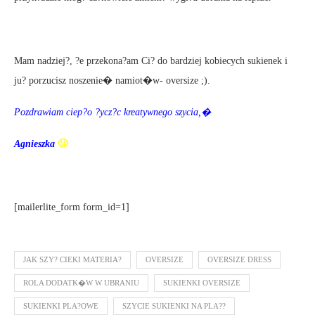
Mam nadziej?, ?e przekona?am Ci? do bardziej kobiecych sukienek i
ju? porzucisz noszenie� namiot�w- oversize ;).
Pozdrawiam ciep?o ?ycz?c kreatywnego szycia,�
Agnieszka
🙂
[mailerlite_form form_id=1]
JAK SZY? CIEKI MATERIA?
OVERSIZE
OVERSIZE DRESS
ROLA DODATK�W W UBRANIU
SUKIENKI OVERSIZE
SUKIENKI PLA?OWE
SZYCIE SUKIENKI NA PLA??