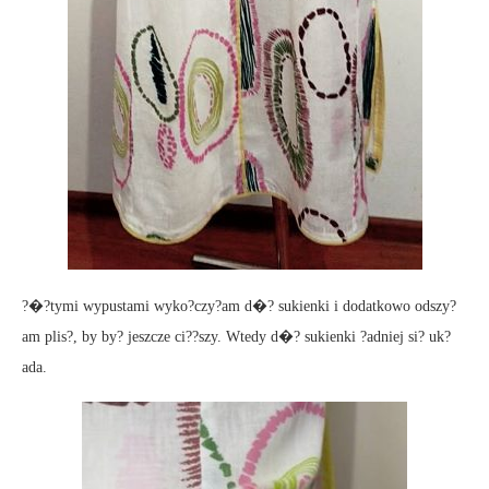
?�?tymi wypustami wyko?czy?am d�? sukienki i dodatkowo odszy?
am plis?, by by? jeszcze ci??szy. Wtedy d�? sukienki ?adniej si? uk?
ada.