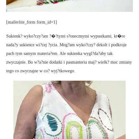
[mailerlite_form form_id=1]
Sukienk? wyko?czy?am ?�?tymi s?onecznymi wypustkami, kt�re
nada?y sukience wi?cej ?ycia. Mog?am wyko?czy? dekolt i podkroje
pach tym samym materia?em. Ale sukienka wygl?da?aby tak
zwyczajnie. Bo w?a?nie dodatki i pasmanteria maj? wielk? moc zmiany
tego co zwyczajne w co? wyj?tkowego.