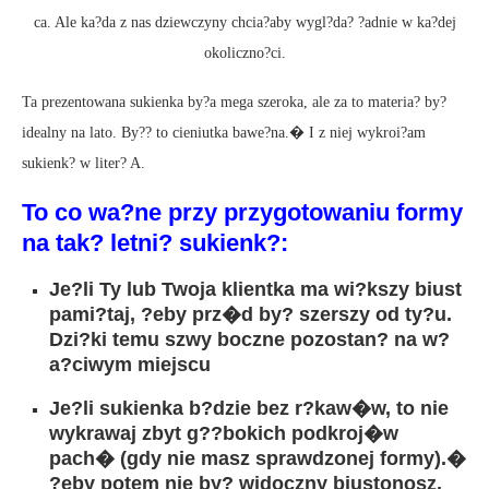
ca. Ale ka?da z nas dziewczyny chcia?aby wygl?da? ?adnie w ka?dej
okoliczno?ci.
Ta prezentowana sukienka by?a mega szeroka, ale za to materia? by?
idealny na lato. By?? to cieniutka bawe?na.� I z niej wykroi?am
sukienk? w liter? A.
To co wa?ne przy przygotowaniu formy
na tak? letni? sukienk?:
Je?li Ty lub Twoja klientka ma wi?kszy biust
pami?taj, ?eby prz�d by? szerszy od ty?u.
Dzi?ki temu szwy boczne pozostan? na w?
a?ciwym miejscu
Je?li sukienka b?dzie bez r?kaw�w, to nie
wykrawaj zbyt g??bokich podkroj�w
pach� (gdy nie masz sprawdzonej formy).�
?eby potem nie by? widoczny biustonosz.