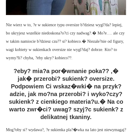
Nie wierz w to, ?e w sukience typu oversize b?dziesz wygl?da? lepiej,
bo ukryjesz wszelkie niedoskona?o?ci czy nadwag?.� Mo?e…. ale czy
w takim namiocie b?dziesz czu?? si? kobieco.� Niezale?nie od figury,
wagi kobiety w sukienkach oversize nie wygl?daj? dobrze. Kto? to
wymy?li? chyba, ?eby ukry? kobieco??.
?eby? mia?a por�wnanie poka?? ,�
jak� przerobi? sukienk? oversize.
Podpowiem Ci wskaz�wki� na przyk?
adzie, jak mo?na przerobi? i wyko?czy?
sukienk? z cienkiego materia?u.� Na co
warto zwr�ci? uwag? szyj?c sukienk? z
delikatnej tkaniny.
Mog?oby si? wydawa?, ?e sukienka pla?�wka na lato jest niewymagaj?