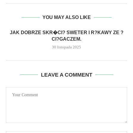
YOU MAY ALSO LIKE
JAK DOBRZE SKR�CI? SWETER I R?KAWY ZE ?
CI?GACZEM.
30 listopada 2025
LEAVE A COMMENT