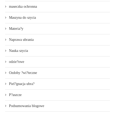
maseczka ochronna
Maszyna do szycia
Materia?y
Naprawa ubrania
Nauka szycia
odzie?owe
Ozdoby ?wi?teczne
Piel?gnacja ubra?
P?aszcze
Podsumowania blogowe