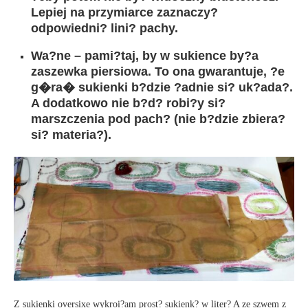
Lepiej na przymiarce zaznaczy?
odpowiedni? lini? pachy.
Wa?ne – pami?taj, by w sukience by?a
zaszewka piersiowa. To ona gwarantuje, ?e
g�ra� sukienki b?dzie ?adnie si? uk?ada?.
A dodatkowo nie b?d? robi?y si?
marszczenia pod pach? (nie b?dzie zbiera?
si? materia?).
Z sukienki oversixe wykroi?am prost? sukienk? w liter? A ze szwem z