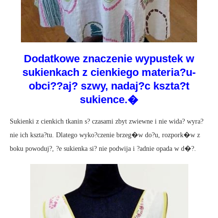
Dodatkowe znaczenie wypustek w
sukienkach z cienkiego materia?u-
obci??aj? szwy, nadaj?c kszta?t
sukience.�
Sukienki z cienkich tkanin s? czasami zbyt zwiewne i nie wida? wyra?
nie ich kszta?tu. Dlatego wyko?czenie brzeg�w do?u, rozpork�w z
boku powoduj?, ?e sukienka si? nie podwija i ?adnie opada w d�?.