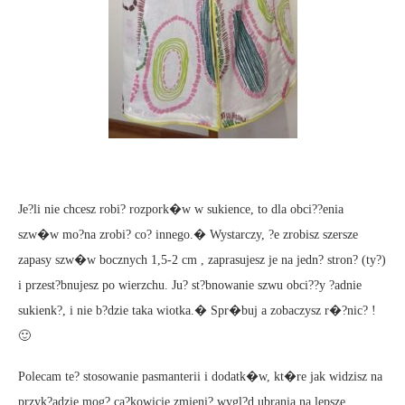
Je?li nie chcesz robi? rozpork�w w sukience, to dla obci??enia
szw�w mo?na zrobi? co? innego.� Wystarczy, ?e zrobisz szersze
zapasy szw�w bocznych 1,5-2 cm , zaprasujesz je na jedn? stron? (ty?)
i przest?bnujesz po wierzchu. Ju? st?bnowanie szwu obci??y ?adnie
sukienk?, i nie b?dzie taka wiotka.� Spr�buj a zobaczysz r�?nic? !
🙂
Polecam te? stosowanie pasmanterii i dodatk�w, kt�re jak widzisz na
przyk?adzie mog? ca?kowicie zmieni? wygl?d ubrania na lepsze.