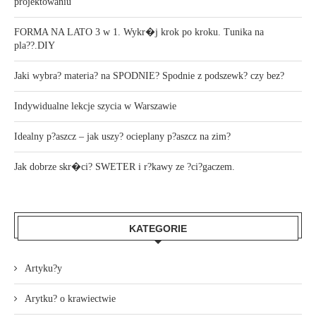
projektowaniu
FORMA NA LATO 3 w 1. Wykr�j krok po kroku. Tunika na
pla??.DIY
Jaki wybra? materia? na SPODNIE? Spodnie z podszewk? czy bez?
Indywidualne lekcje szycia w Warszawie
Idealny p?aszcz – jak uszy? ocieplany p?aszcz na zim?
Jak dobrze skr�ci? SWETER i r?kawy ze ?ci?gaczem.
KATEGORIE
Artyku?y
Arytku? o krawiectwie