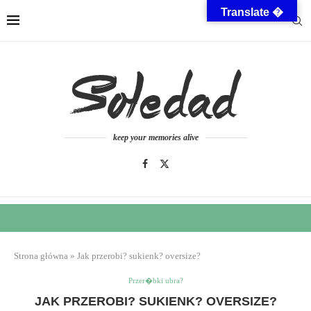
Translate �
keep your memories alive
Strona główna
»
Jak przerobi? sukienk? oversize?
Przer�bki ubra?
JAK PRZEROBI? SUKIENK? OVERSIZE?