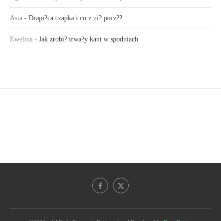
Asia
-
Drapi?ca czapka i co z ni? pocz??.
Ewelina
-
Jak zrobi? trwa?y kant w spodniach