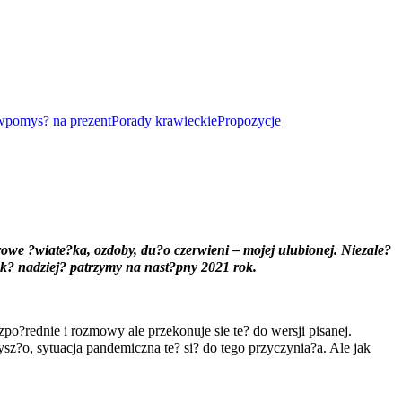
w
pomys? na prezent
Porady krawieckie
Propozycje
rowe ?wiate?ka, ozdoby, du?o czerwieni – mojej ulubionej. Niezale?
tak? nadziej? patrzymy na nast?pny 2021 rok.
o?rednie i rozmowy ale przekonuje sie te? do wersji pisanej.
sz?o, sytuacja pandemiczna te? si? do tego przyczynia?a. Ale jak