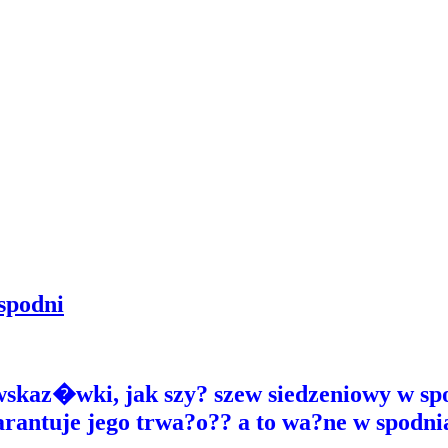
 spodni
skaz�wki, jak szy? szew siedzeniowy w spo
rantuje jego trwa?o?? a to wa?ne w spodni