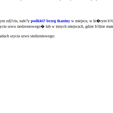
nym zdj?ciu, nale?y
podklei? brzeg tkaniny
w miejscu, w kt�rym b?dz
zyciu szwu siedzeniowego� lub w innych miejscach, gdzie b?dzie materi
sadach szycia szwu siedzeniowego: