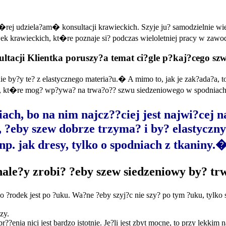
�rej udziela?am� konsultacji krawieckich. Szyje ju? samodzielnie wie
 krawieckich, kt�re poznaje si? podczas wieloletniej pracy w zawo
ultacji Klientka poruszy?a temat ci?gle p?kaj?cego sz
 by?y te? z elastycznego materia?u.� A mimo to, jak je zak?ada?a, t
zy, kt�re mog? wp?ywa? na trwa?o?? szwu siedzeniowego w spodniach
h, bo na nim najcz??ciej jest najwi?cej nap
 ?eby szew dobrze trzyma? i by? elastyczny!
np. jak dresy, tylko o spodniach z tkaniny.
nale?y zrobi? ?eby szew siedzeniowy by? tr
?rodek jest po ?uku. Wa?ne ?eby szyj?c nie szy? po tym ?uku, tylko st
zy.
nia nici jest bardzo istotnie. Je?li jest zbyt mocne, to przy lekkim 