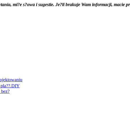
pytania, mi?e s?owa i sugestie. Je?li brakuje Wam informacji, maci
ojektowaniu
 pla??.DIY
 bez?