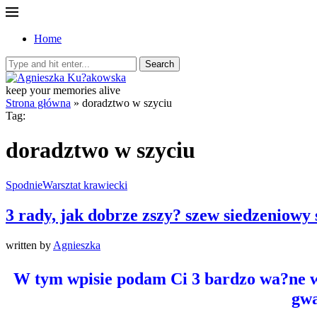
Home
Search
keep your memories alive
Strona główna
»
doradztwo w szyciu
Tag:
doradztwo w szyciu
Spodnie
Warsztat krawiecki
3 rady, jak dobrze zszy? szew siedzeniowy
written by
Agnieszka
W tym wpisie podam Ci 3 bardzo wa?ne w
gwa