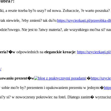
 ubra?:
ki, a reszte trzeba by?o uszy? od nowa. Zobaczcie, ?e warto poszuka?
�
 tak niewiele, ?eby zmieni? tak du?o:
https://szyciezkagi.pl/przerobka-dl
dzie?owego. Nie jest to ?atwy materia?, ale wszystkiego mo?na si? na
ateria?�w
odpowiednich na
eleganckie kreacje
:
https://szyciezkagi.pl
/
akowaniu prezent�w
:�
https://szyc
w sobie mo?e by? prezentem i opakowaniem prezentu w jednym:�
http
mieni?y si? w nowoczesny pokrowiec na fotel. Dlatego zanim� wyrzu