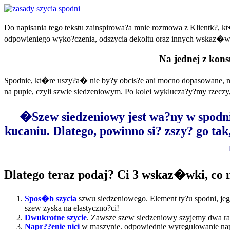
Do napisania tego tekstu zainspirowa?a mnie rozmowa z Klientk?, kt
odpowieniego wyko?czenia, odszycia dekoltu oraz innych wskaz�wek
Na jednej z kons
Spodnie, kt�re uszy?a� nie by?y obcis?e ani mocno dopasowane, nie
na pupie, czyli szwie siedzeniowym. Po kolei wyklucza?y?my rzec
�Szew siedzeniowy jest wa?ny w spodniac
kucaniu. Dlatego, powinno si? zszy? go tak,
Dlatego teraz podaj? Ci 3 wskaz�wki, co 
Spos�b szycia
szwu siedzeniowego. Element ty?u spodni, jego 
szew zyska na elastyczno?ci!
Dwukrotne szycie
. Zawsze szew siedzeniowy szyjemy dwa ra
Napr??enie nici
w maszynie. odpowiednie wyregulowanie napr??e