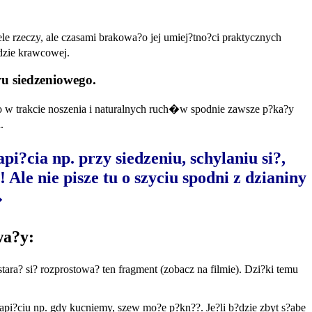
le rzeczy, ale czasami brakowa?o jej umiej?tno?ci praktycznych
dzie krawcowej.
wu siedzeniowego.
o w trakcie noszenia i naturalnych ruch�w spodnie zawsze p?ka?y
.
i?cia np. przy siedzeniu, schylaniu si?,
 Ale nie pisze tu o szyciu spodni z dzianiny
�
wa?y:
ara? si? rozprostowa? ten fragment (zobacz na filmie). Dzi?ki temu
napi?ciu np. gdy kucniemy, szew mo?e p?kn??. Je?li b?dzie zbyt s?abe