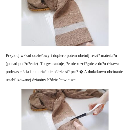
Przyklej wk?ad odzie?owy i dopiero potem obetnij reszt? materia?u
(ponad pod?o?enie). To gwarantuje, ?e nie rozci?gniesz do?u r?kawa
podczas ci?cia i materia? nie b?dzie si? pru?.� A dodatkowo obcinanie
ustabilizowanej dzianiny b?dzie ?atwiejsze.