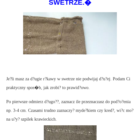
SWETRZE.�
Je?li masz za d?ugie r?kawy w swetrze nie podwijaj d?u?ej. Podam Ci
praktyczny spos�b, jak zrobi? to prawid?owo.
Po pierwsze odmierz d?ugo??, zaznacz ile przeznaczasz do pod?o?enia
np. 3-4 cm. Czasami trudno zaznaczy? myde?kiem czy kred?, wi?c mo?
na u?y? szpilek krawieckich.