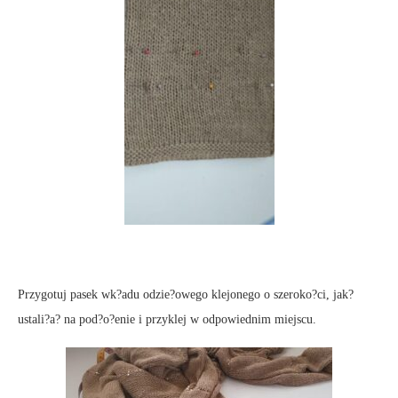
Przygotuj pasek wk?adu odzie?owego klejonego o szeroko?ci, jak?
ustali?a? na pod?o?enie i przyklej w odpowiednim miejscu.