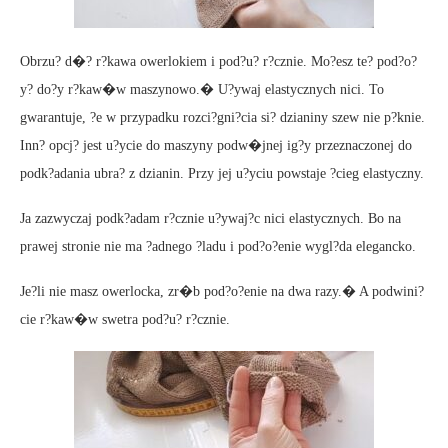
Obrzu? d�? r?kawa owerlokiem i pod?u? r?cznie. Mo?esz te? pod?o?
y? do?y r?kaw�w maszynowo.� U?ywaj elastycznych nici. To
gwarantuje, ?e w przypadku rozci?gni?cia si? dzianiny szew nie p?knie.
Inn? opcj? jest u?ycie do maszyny podw�jnej ig?y przeznaczonej do
podk?adania ubra? z dzianin. Przy jej u?yciu powstaje ?cieg elastyczny.
Ja zazwyczaj podk?adam r?cznie u?ywaj?c nici elastycznych. Bo na
prawej stronie nie ma ?adnego ?ladu i pod?o?enie wygl?da elegancko.
Je?li nie masz owerlocka, zr�b pod?o?enie na dwa razy.� A podwini?
cie r?kaw�w swetra pod?u? r?cznie.