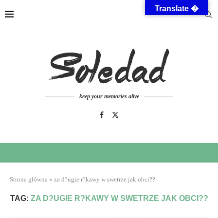
Translate �
keep your memories alive
Strona główna
»
za d?ugie r?kawy w swetrze jak obci??
TAG:
ZA D?UGIE R?KAWY W SWETRZE JAK OBCI??