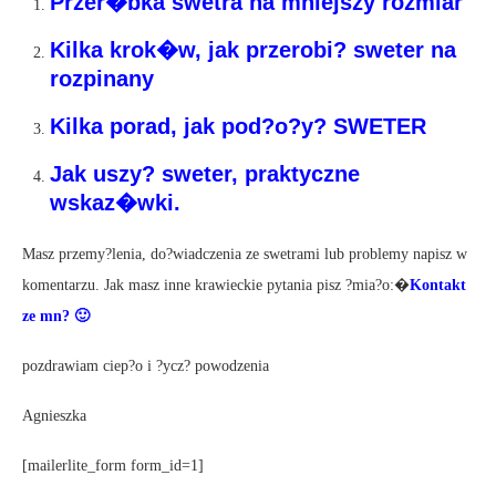
Przer�bka swetra na mniejszy rozmiar
Kilka krok�w, jak przerobi? sweter na
rozpinany
Kilka porad, jak pod?o?y? SWETER
Jak uszy? sweter, praktyczne
wskaz�wki.
Masz przemy?lenia, do?wiadczenia ze swetrami lub problemy napisz w
komentarzu. Jak masz inne krawieckie pytania pisz ?mia?o:�
Kontakt
ze mn? 🙂
pozdrawiam ciep?o i ?ycz? powodzenia
Agnieszka
[mailerlite_form form_id=1]