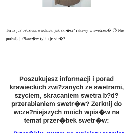
Teraz ju? b?dziesz wiedzie?, jak skr�ci? r?kawy w swetrze.� 🙂 Nie
podwijaj r?kaw�w tylko je skr�?.
Poszukujesz informacji i porad
krawieckich zwi?zanych ze swetrami,
szyciem, skracaniem swetra b?d?
przerabianiem swetr�w? Zerknij do
wcze?niejszych moich wpis�w na
temat przer�bek swetr�w: