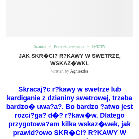
Dzianina
Poprawki krawieckie
SWETRY
JAK SKR�CI? R?KAWY W SWETRZE,
WSKAZ�WKI.
written by
Agnieszka
Skracaj?c r?kawy w swetrze lub
kardiganie z dzianiny swetrowej, trzeba
bardzo� uwa?a?. Bo bardzo ?atwo jest
rozci?ga? d�? r?kaw�w. Dlatego
przygotowa?am kilka wskaz�wek, jak
prawid?owo SKR�CI? R?KAWY W