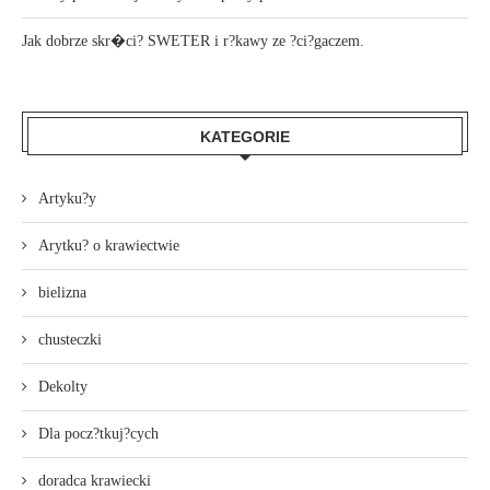
Jak dobrze skr�ci? SWETER i r?kawy ze ?ci?gaczem.
KATEGORIE
Artyku?y
Arytku? o krawiectwie
bielizna
chusteczki
Dekolty
Dla pocz?tkuj?cych
doradca krawiecki