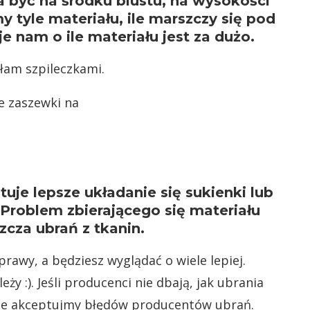
 być na środku biustu, na wysokości
tyle materiału, ile marszczy się pod
 nam o ile materiału jest za dużo.
ałam szpileczkami.
je lepsze układanie się sukienki lub
. Problem zbierającego się materiału
zcza ubrań z tkanin.
rawy, a będziesz wyglądać o wiele lepiej.
y :). Jeśli producenci nie dbają, jak ubrania
 nie akceptujmy błędów producentów ubrań.