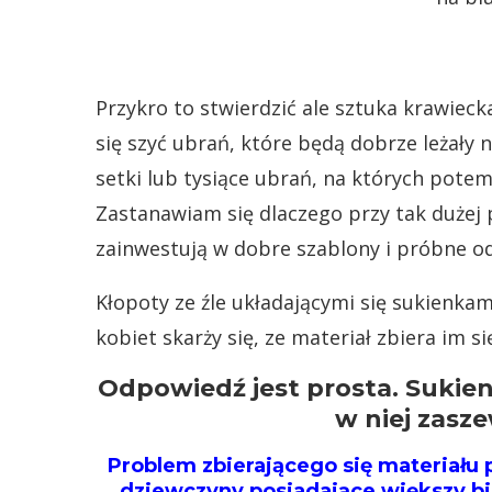
Przykro to stwierdzić ale sztuka krawieck
się szyć ubrań, które będą dobrze leżały n
setki lub tysiące ubrań, na których pote
Zastanawiam się dlaczego przy tak dużej 
zainwestują w dobre szablony i próbne od
Kłopoty ze źle układającymi się sukienkami
kobiet skarży się, ze materiał zbiera im s
Odpowiedź jest prosta. Sukien
w niej zasz
Problem zbierającego się materiału
dziewczyny posiadające większy bi