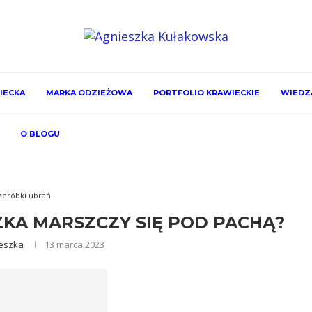
IECKA
MARKA ODZIEŻOWA
PORTFOLIO KRAWIECKIE
WIEDZA
O BLOGU
zeróbki ubrań
KA MARSZCZY SIĘ POD PACHĄ?
eszka
13 marca 2023