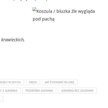
 krawieckich,
BŁĘDY W SZYCIU
DRESS
JAK POPRAWIĆ BLUZKĘ
Y Z SUKIENKĄ
PRZERÓBKI SUKIENEK
SUKIENKA BEZ ZASZEWEK
Ą