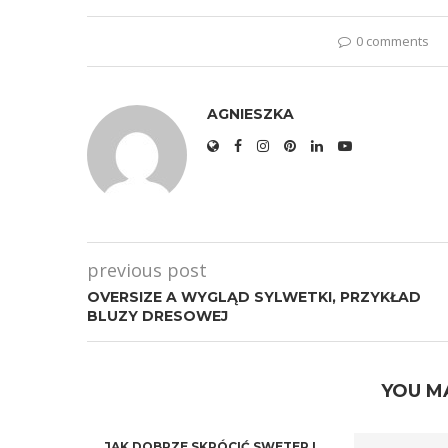
0 comments
AGNIESZKA
previous post
OVERSIZE A WYGLĄD SYLWETKI, PRZYKŁAD
BLUZY DRESOWEJ
YOU M
JAK DOBRZE SKRÓCIĆ SWETER I