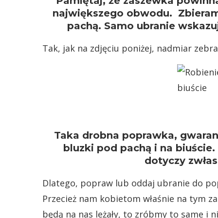
Pamiętaj, że zaszewka powinna
największego obwodu. Zbieramy 
pachą. Samo ubranie wskazuje
Tak, jak na zdjęciu poniżej, nadmiar zebr
Taka drobna poprawka, gwarantu
bluzki pod pachą i na biuście
dotyczy zwłas
Dlatego, popraw lub oddaj ubranie do pop
Przecież nam kobietom właśnie na tym zależ
będą na nas leżały, to zróbmy to same i