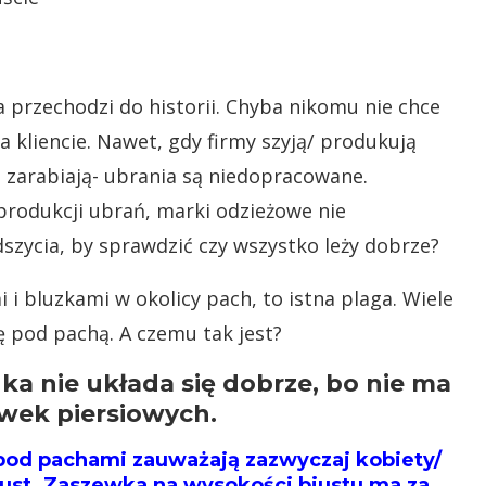
a przechodzi do historii. Chyba nikomu nie chce
a kliencie. Nawet, gdy firmy szyją/ produkują
m zarabiają- ubrania są niedopracowane.
produkcji ubrań, marki odzieżowe nie
szycia, by sprawdzić czy wszystko leży dobrze?
 i bluzkami w okolicy pach, to istna plaga. Wiele
ię pod pachą. A czemu tak jest?
ka nie układa się dobrze, bo nie ma
ewek piersiowych.
 pod pachami zauważają zazwyczaj kobiety/
ust. Zaszewka na wysokości biustu ma za