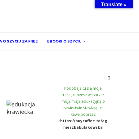
Translate »
 O SZYCIU ZA FREE
EBOOKI O SZYCIU
Podobają Ci się moje
treści, możesz wesprzeć
moją misję edukacyjną o
krawiectwie stawiając mi
kawę poprzez
:
https://buycoffee.to/ag
nieszkakulakowska