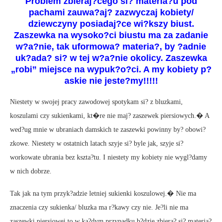
Problem zbieraj?cego si? materia?u pod
pachami zauwa?aj? zazwyczaj kobiety/
dziewczyny posiadaj?ce wi?kszy biust.
Zaszewka na wysoko?ci biustu ma za zadanie
w?a?nie, tak uformowa? materia?, by ?adnie
uk?ada? si? w tej w?a?nie okolicy. Zaszewka
„robi” miejsce na wypuk?o?ci. A my kobiety p?
askie nie jeste?my!!!!!
Niestety w swojej pracy zawodowej spotykam si? z bluzkami,
koszulami czy sukienkami, kt�re nie maj? zaszewek piersiowych.� A
wed?ug mnie w ubraniach damskich te zaszewki powinny by? obowi?
zkowe. Niestety w ostatnich latach szyje si? byle jak, szyje si?
workowate ubrania bez kszta?tu. I niestety my kobiety nie wygl?damy
w nich dobrze.
Tak jak na tym przyk?adzie letniej sukienki koszulowej.� Nie ma
znaczenia czy sukienka/ bluzka ma r?kawy czy nie. Je?li nie ma
zaszewki piersiowej to w ka?dym przypadku b?dzie zbiera? si? materia?