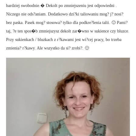
bardziej swobodnie.� Dekolt po zmniejszeniu jest odpowiedni .
Niczego nie ods?aniam. Dodatkowo dzi?ki taliowaniu mog? j? nosi?
bez paska. Pasek mog? stosowa? tylko dla podkre?lenia talii. 🙂 Pami?
taj, ?e ten spos�b zmniejszysz dekolt zar�wno w sukience czy bluzce.
Przy sukienkach / bluzkach z r?kawami jest wi?cej pracy, bo trzeba
zmienia? r?kawy. Ale wszystko da si? zrobi?. 🙂