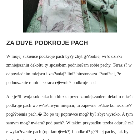
ZA DU?E PODKROJE PACH
W mojej sukience podkroje pach by?y zbyt g??bokie, wi?c dzi?ki
zmniejszaniu dekoltu ty sposobem podnios?am sobie pachy. Teraz s? w
odpowiednim miejscu i zas?aniaj? lini? biustonosza. Pami?taj, ?e
podnoszenie ramion skraca r�wnie? podkroje pach.
Ale je?li twoja sukienka lub bluzka przed zmniejszaniem dekoltu mia?a
podkroje pach we w?a?ciwym miejscu, to zapewne b?dzie konieczno??
pog??bienia pach.� Bo po tej poprawce mog? by? zbyt wysoko. A tym
samym mog? uwiera? pod pach?. W takim przypadku trzeba odpru? ca?
e wyko?czenie pach (np. lam�wk?) i podkroi? g??biej pachy, tak by