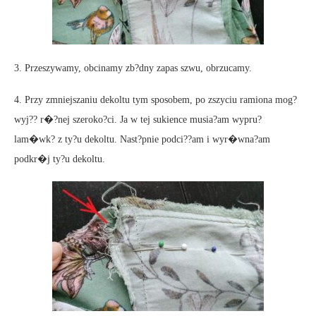
3. Przeszywamy, obcinamy zb?dny zapas szwu, obrzucamy.
4. Przy zmniejszaniu dekoltu tym sposobem, po zszyciu ramiona mog?
wyj?? r�?nej szeroko?ci. Ja w tej sukience musia?am wypru?
lam�wk? z ty?u dekoltu. Nast?pnie podci??am i wyr�wna?am
podkr�j ty?u dekoltu.