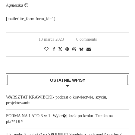
Agnieszka
🙂
[mailerlite_form form_id=1]
13 marca 2023
0 comments
OSTATNIE WPISY
WARSZTAT KRAWIECKI- podcast o krawiectwie, szyciu,
projektowaniu
FORMA NA LATO 3 w 1. Wykr�j krok po kroku. Tunika na
pla??.DIY
Jaki wybra? materia? na SPODNIE? Spodnie z podszewk? czy bez?