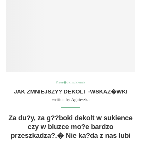
Przer�bki sukienek
JAK ZMNIEJSZY? DEKOLT -WSKAZ�WKI
written by
Agnieszka
Za du?y, za g??boki dekolt w sukience
czy w bluzce mo?e bardzo
przeszkadza?.� Nie ka?da z nas lubi