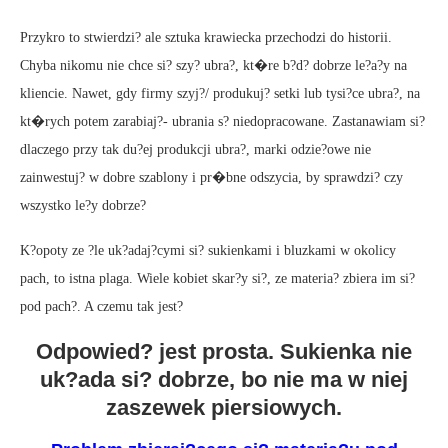
Przykro to stwierdzi? ale sztuka krawiecka przechodzi do historii.
Chyba nikomu nie chce si? szy? ubra?, kt�re b?d? dobrze le?a?y na
kliencie. Nawet, gdy firmy szyj?/ produkuj? setki lub tysi?ce ubra?, na
kt�rych potem zarabiaj?- ubrania s? niedopracowane. Zastanawiam si?
dlaczego przy tak du?ej produkcji ubra?, marki odzie?owe nie
zainwestuj? w dobre szablony i pr�bne odszycia, by sprawdzi? czy
wszystko le?y dobrze?
K?opoty ze ?le uk?adaj?cymi si? sukienkami i bluzkami w okolicy
pach, to istna plaga. Wiele kobiet skar?y si?, ze materia? zbiera im si?
pod pach?. A czemu tak jest?
Odpowied? jest prosta. Sukienka nie
uk?ada si? dobrze, bo nie ma w niej
zaszewek piersiowych.