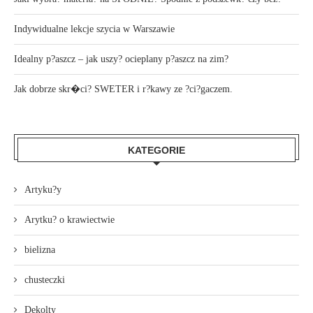
Indywidualne lekcje szycia w Warszawie
Idealny p?aszcz – jak uszy? ocieplany p?aszcz na zim?
Jak dobrze skr�ci? SWETER i r?kawy ze ?ci?gaczem.
KATEGORIE
Artyku?y
Arytku? o krawiectwie
bielizna
chusteczki
Dekolty