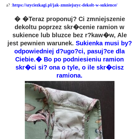
a? :
https://szyciezkagi.pl/jak-zmniejszyc-dekolt-w-sukience/
� �Teraz proponuj? Ci zmniejszenie
dekoltu poprzez skr�cenie ramion w
sukience lub bluzce bez r?kaw�w, Ale
jest pewnien warunek.
Sukienka musi by?
odpowiedniej d?ugo?ci, pasuj?ce dla
Ciebie.� Bo po podniesieniu ramion
skr�ci si? ona o tyle, o ile skr�cisz
ramiona.