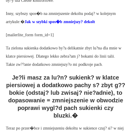
by?y dla Ciebie komfortowe.
Inny, szybszy spos�b na zmniejszenie dekoltu podaj? w kolejnym
artykule:�
Jak w szybki spos�b zmniejszy? dekolt
[mailerlite_form form_id=1]
Ta zielona sukienka dodatkowo by?a delikatnie zbyt lu?na dla mnie w
klatce piersiowej. Dlatego lekko zebra?am j? bokami do linii talii.
Takie zw??anie dodatkowo zmniejszy?o mi podkroje pach.
Je?li masz za lu?n? sukienk? w klatce
piersiowej a dodatkowo pachy s? zbyt g??
bokie (odstaj? lub zwisaj? nie?adnie), to
dopasowanie = zmniejszenie w obwodzie
poprawi wygl?d pach sukienki czy
bluzki.�
Teraz po przer�bce i zmniejszeniu dekoltu w sukience czuj? si? w niej