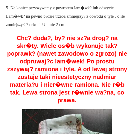
5. Na koniec przyszywamy z powrotem lam�wk? lub odszycie .
Lam�wk? na pewno b?dzie trzeba zmniejszy? z obwodu o tyle , o ile
zmniejszy?a? dekolt. U mnie 2 cm.
Chc? doda?, by? nie sz?a drog? na
skr�ty. Wiele os�b wykonuje tak?
poprawk? (nawet zawodowo o zgrozo) nie
odpruwaj?c lam�wek! Po prostu
zszywaj? ramiona i tyle. A od lewej strony
zostaje taki nieestetyczny nadmiar
materia?u i nier�wne ramiona. Nie r�b
tak. Lewa strona jest r�wnie wa?na, co
prawa.