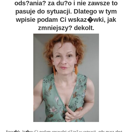
ods?ania? za du?o i nie zawsze to
pasuje do sytuacji. Dlatego w tym
wpisie podam Ci wskaz�wki, jak
zmniejszy? dekolt.
Spos�b, kt�ry Ci podam sprawdzi si? te? w sytuacji, gdy masz zbyt