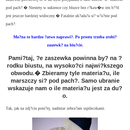
pod pach?.� Niestety w sukience czy bluzce bez r?kaw�w ten b??d
jest jeszcze bardziej widoczny.� Fatalnie uk?ada?a si? w?a?nie pod
pach?.
Mo?na to bardzo ?atwo naprawi?. Po prostu trzeba zrobi?
zaszewk? na biu?cie.
Pami?taj, ?e zaszewka powinna by? na ?
rodku biustu, na wysoko?ci najwi?kszego
obwodu.� Zbieramy tyle materia?u, ile
marszczy si? pod pach?. Samo ubranie
wskazuje nam o ile materia?u jest za du?
o.
Tak, jak na zdj?ciu poni?ej, nadmiar zebra?am szpileczkami.