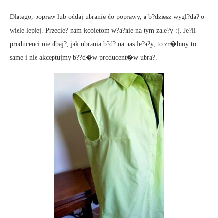
Dlatego, popraw lub oddaj ubranie do poprawy, a b?dziesz wygl?da? o
wiele lepiej. Przecie? nam kobietom w?a?nie na tym zale?y :). Je?li
producenci nie dbaj?, jak ubrania b?d? na nas le?a?y, to zr�bmy to
same i nie akceptujmy b??d�w producent�w ubra?.