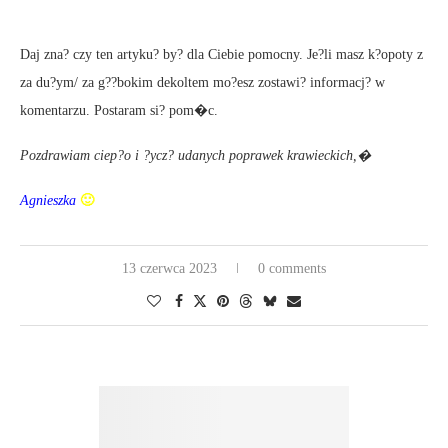
Daj zna? czy ten artyku? by? dla Ciebie pomocny. Je?li masz k?opoty z
za du?ym/ za g??bokim dekoltem mo?esz zostawi? informacj? w
komentarzu. Postaram si? pom�c.
Pozdrawiam ciep?o i ?ycz? udanych poprawek krawieckich,�
Agnieszka
🙂
13 czerwca 2023
0 comments