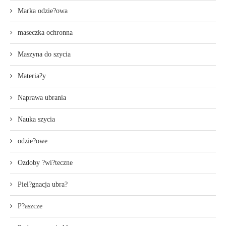
Marka odzie?owa
maseczka ochronna
Maszyna do szycia
Materia?y
Naprawa ubrania
Nauka szycia
odzie?owe
Ozdoby ?wi?teczne
Piel?gnacja ubra?
P?aszcze