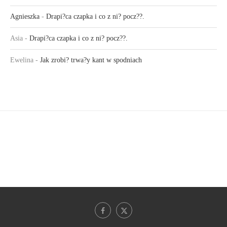
Agnieszka
-
Drapi?ca czapka i co z ni? pocz??.
Asia
-
Drapi?ca czapka i co z ni? pocz??.
Ewelina
-
Jak zrobi? trwa?y kant w spodniach