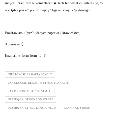
innych ubra?, pisz w komentarzu.� Je?li ten temat ci? interesuje, to
wkr�tce poka?? jak zmniejszy? figi od stroju k?pielowego.
Pozdrawiam i ?ycz? udanych poprawek krawieckich,
Agnieszka 🙂
[mailerlite_form form_id=1]
BIUSTONOSZ ZAS?ANIA DEKOLT
JAK ODS?ONI? DEKOLT W STROJU PLA?OWYM
JAK POG??BI? MISECZKI STROJU
PRZER�BKI STANIKA OD STROJU
PRZER�BKI STROJU K?PIELOWEGO
STANIK OD STROJU