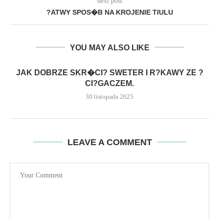
next post
?ATWY SPOS�B NA KROJENIE TIULU
YOU MAY ALSO LIKE
JAK DOBRZE SKR�CI? SWETER I R?KAWY ZE ?
CI?GACZEM.
30 listopada 2025
LEAVE A COMMENT