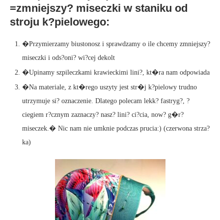
=zmniejszy? miseczki w staniku od
stroju k?pielowego:
�Przymierzamy biustonosz i sprawdzamy o ile chcemy zmniejszy?
miseczki i ods?oni? wi?cej dekolt
�Upinamy szpileczkami krawieckimi lini?, kt�ra nam odpowiada
�Na materiale, z kt�rego uszyty jest str�j k?pielowy trudno
utrzymuje si? oznaczenie. Dlatego polecam lekk? fastryg?, ?
ciegiem r?cznym zaznaczy? nasz? lini? ci?cia, now? g�r?
miseczek.� Nic nam nie umknie podczas prucia:) (czerwona strza?
ka)