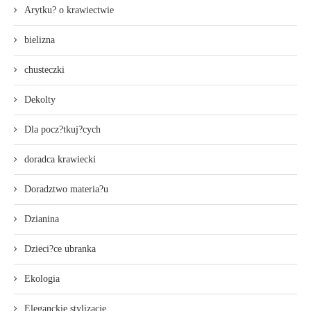
Arytku? o krawiectwie
bielizna
chusteczki
Dekolty
Dla pocz?tkuj?cych
doradca krawiecki
Doradztwo materia?u
Dzianina
Dzieci?ce ubranka
Ekologia
Eleganckie stylizacje