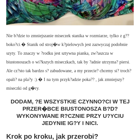
Nie b?dzie to zmniejszanie miseczek stanika w rozmiarze, tylko z g??
boko?ci.� Stanik od stroj�w k?pielowych jest zazwyczaj podobnie
szyty. To znaczy w ?rodku jest sztywna pianka, zw?aszcza w
biustonoszach o wi?kszych miseczkach, tak by ?adnie utrzyma? piersi.
Ale cz?sto tak bardzo s? zabudowane, a my przecie? chcemy si? troch?
opali? na pla?y :).� I na tym przyk?adzie poka?? , jak zmniejszy?
miseczki od g�ry.
DODAM, ?E WSZYSTKIE CZYNNO?CI W TEJ
PRZER�BCE BIUSTONOSZA B?D?
WYKONYWANE R?CZNIE PRZY U?YCIU
JEDYNIE IG?Y I NICI.
Krok po kroku, jak przerobi?