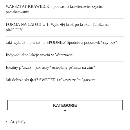
WARSZTAT KRAWIECKI- podcast o krawiectwie, szyciu,
projektowaniu
FORMA NA LATO 3 w 1. Wykr�j krok po kroku. Tunika na
pla??.DIY
Jaki wybra? materia? na SPODNIE? Spodnie z podszewk? czy bez?
Indywidualne lekcje szycia w Warszawie
Idealny p?aszcz – jak uszy? ocieplany p?aszcz na zim?
Jak dobrze skr�ci? SWETER i r?kawy ze ?ci?gaczem.
KATEGORIE
Artyku?y