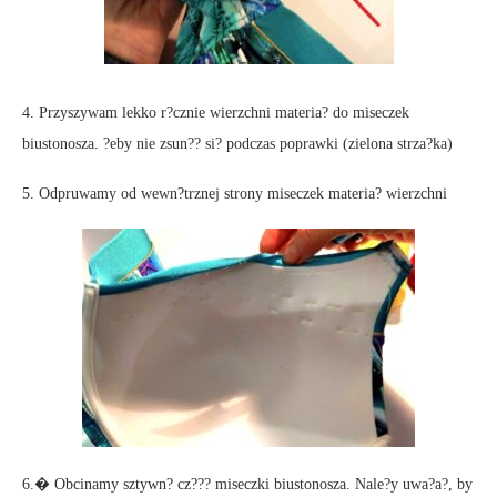
4. Przyszywam lekko r?cznie wierzchni materia? do miseczek
biustonosza. ?eby nie zsun?? si? podczas poprawki (zielona strza?ka)
5. Odpruwamy od wewn?trznej strony miseczek materia? wierzchni
6.� Obcinamy sztywn? cz??? miseczki biustonosza. Nale?y uwa?a?, by