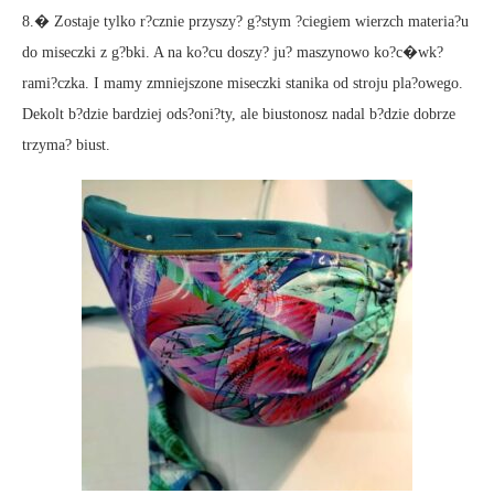
8.� Zostaje tylko r?cznie przyszy? g?stym ?ciegiem wierzch materia?u
do miseczki z g?bki. A na ko?cu doszy? ju? maszynowo ko?c�wk?
rami?czka. I mamy zmniejszone miseczki stanika od stroju pla?owego.
Dekolt b?dzie bardziej ods?oni?ty, ale biustonosz nadal b?dzie dobrze
trzyma? biust.