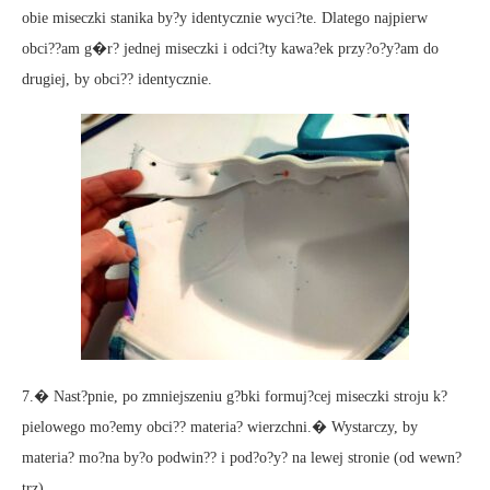
obie miseczki stanika by?y identycznie wyci?te. Dlatego najpierw
obci??am g�r? jednej miseczki i odci?ty kawa?ek przy?o?y?am do
drugiej, by obci?? identycznie.
7.� Nast?pnie, po zmniejszeniu g?bki formuj?cej miseczki stroju k?
pielowego mo?emy obci?? materia? wierzchni.� Wystarczy, by
materia? mo?na by?o podwin?? i pod?o?y? na lewej stronie (od wewn?
trz).