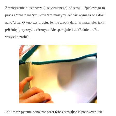
Zmniejszanie biustonosza (usztywnianego) od stroju k?pielowego to
praca r?czna z ma?ym udzia?em maszyny. Jednak wymaga ona dok?
adno?ci zar�wno czy pruciu, by nie zrobi? dziur w materiale, jak i
p�?niej przy szyciu r?cznym. Ale spokojnie i dok?adnie mo?na
wszystko zrobi?.
Je?li masz pytania odno?nie przer�bek stroj�w k?pielowych lub