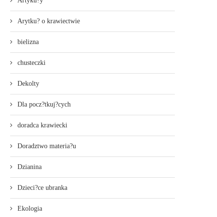
Artyku?y
Arytku? o krawiectwie
bielizna
chusteczki
Dekolty
Dla pocz?tkuj?cych
doradca krawiecki
Doradztwo materia?u
Dzianina
Dzieci?ce ubranka
Ekologia