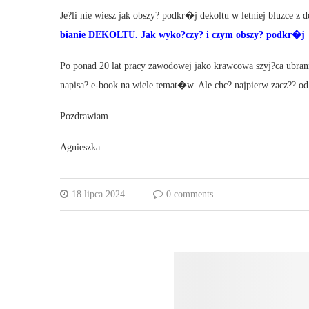
Je?li nie wiesz jak obszy? podkr�j dekoltu w letniej bluzce z 
bianie DEKOLTU. Jak wyko?czy? i czym obszy? podkr�j
Po ponad 20 lat pracy zawodowej jako krawcowa szyj?ca ubra
napisa? e-book na wiele temat�w. Ale chc? najpierw zacz?? od 
Pozdrawiam
Agnieszka
18 lipca 2024
0 comments