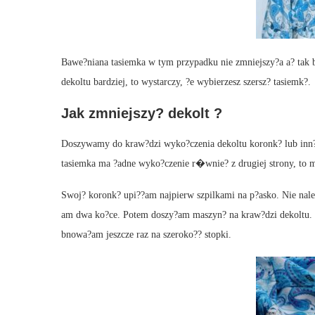
Bawe?niana tasiemka w tym przypadku nie zmniejszy?a a? tak ba
dekoltu bardziej, to wystarczy, ?e wybierzesz szersz? tasiemk?.
Jak zmniejszy? dekolt ?
Doszywamy do kraw?dzi wyko?czenia dekoltu koronk? lub inn? 
tasiemka ma ?adne wyko?czenie r�wnie? z drugiej strony, to m
Swoj? koronk? upi??am najpierw szpilkami na p?asko. Nie nale
am dwa ko?ce. Potem doszy?am maszyn? na kraw?dzi dekoltu. D
bnowa?am jeszcze raz na szeroko?? stopki.