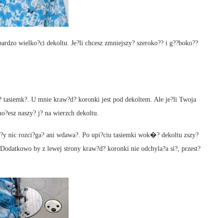
rdzo wielko?ci dekoltu. Je?li chcesz zmniejszy? szeroko?? i g??boko??
tasiemk?. U mnie kraw?d? koronki jest pod dekoltem. Ale je?li Twoja
o?esz naszy? j? na wierzch dekoltu.
?y nic rozci?ga? ani wdawa?. Po upi?ciu tasiemki wok�? dekoltu zszy?
odatkowo by z lewej strony kraw?d? koronki nie odchyla?a si?, przest?