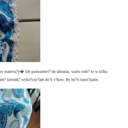
 materia?y� lub pasmanteri? do ubrania, warto robi? to w kilku
 sam? koronk? wyko?czy?am do?y r?kaw. By by?o nawi?zanie.