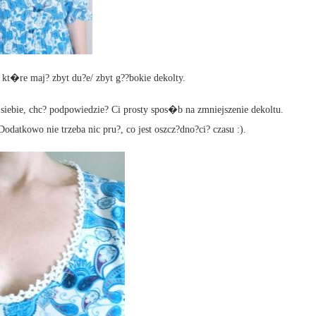
 kt�re maj? zbyt du?e/ zbyt g??bokie dekolty.
a siebie, chc? podpowiedzie? Ci prosty spos�b na zmniejszenie dekoltu.
datkowo nie trzeba nic pru?, co jest oszcz?dno?ci? czasu :).