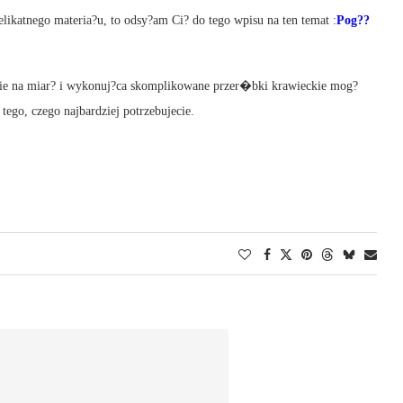
delikatnego materia?u, to odsy?am Ci? do tego wpisu na ten temat :
Pog??
nie na miar? i wykonuj?ca skomplikowane przer�bki krawieckie mog?
tego, czego najbardziej potrzebujecie.