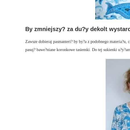
By zmniejszy? za du?y dekolt wystar
Zawsze dobieraj pasmanteri? by by?a z podobnego materia?u, c
pasuj? bawe?niane koronkowe tasiemki. Do tej sukienki u?y?am