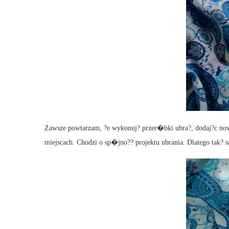
Zawsze powtarzam, ?e wykonuj? przer�bki ubra?, dodaj?c nowe
miejscach. Chodzi o sp�jno?? projektu ubrania. Dlatego tak?