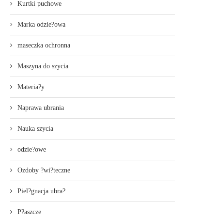
Kurtki puchowe
Marka odzie?owa
maseczka ochronna
Maszyna do szycia
Materia?y
Naprawa ubrania
Nauka szycia
odzie?owe
Ozdoby ?wi?teczne
Piel?gnacja ubra?
P?aszcze