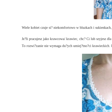
Wiele kobiet czuje si? niekomfortowo w bluzkach i sukienkach,
Je?li pracujesz jako krawcowa/ krawiec, chc? Ci lub szyjesz dl
To rozwi?zanie nie wymaga du?ych umiej?tno?ci krawieckich. Do