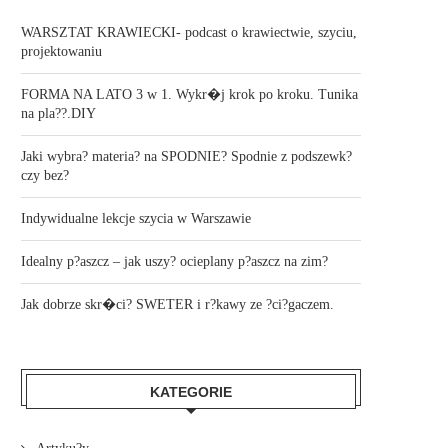
WARSZTAT KRAWIECKI- podcast o krawiectwie, szyciu,
projektowaniu
FORMA NA LATO 3 w 1. Wykr�j krok po kroku. Tunika
na pla??.DIY
Jaki wybra? materia? na SPODNIE? Spodnie z podszewk?
czy bez?
Indywidualne lekcje szycia w Warszawie
Idealny p?aszcz – jak uszy? ocieplany p?aszcz na zim?
Jak dobrze skr�ci? SWETER i r?kawy ze ?ci?gaczem.
KATEGORIE