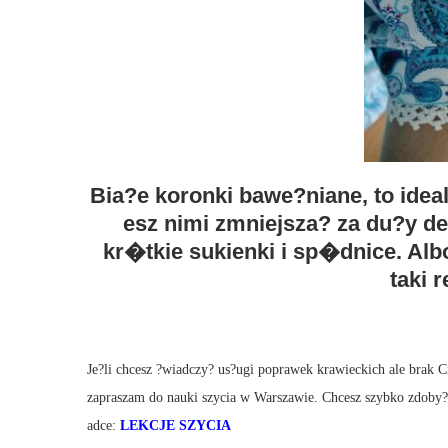
Bia?e koronki bawe?niane, to idea
esz nimi zmniejsza? za du?y d
kr�tkie sukienki i sp�dnice. Al
taki r
Je?li chcesz ?wiadczy? us?ugi poprawek krawieckich ale brak C
zapraszam do nauki szycia w Warszawie. Chcesz szybko zdoby? 
adce:
LEKCJE SZYCIA