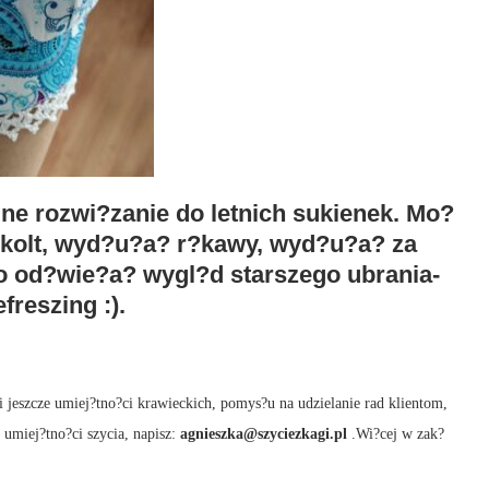
lne rozwi?zanie do letnich sukienek. Mo?
ekolt, wyd?u?a? r?kawy, wyd?u?a? za
bo od?wie?a? wygl?d starszego ubrania-
efreszing :).
i jeszcze umiej?tno?ci krawieckich, pomys?u na udzielanie rad klientom,
umiej?tno?ci szycia, napisz:
agnieszka@szyciezkagi.pl
.Wi?cej w zak?