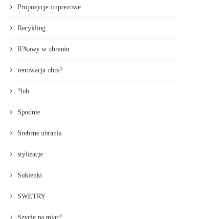
Propozycje imprezowe
Recykling
R?kawy w ubraniu
renowacja ubra?
?lub
Spodnie
Srebrne ubrania
stylizacje
Sukienki
SWETRY
Szycie na miar?