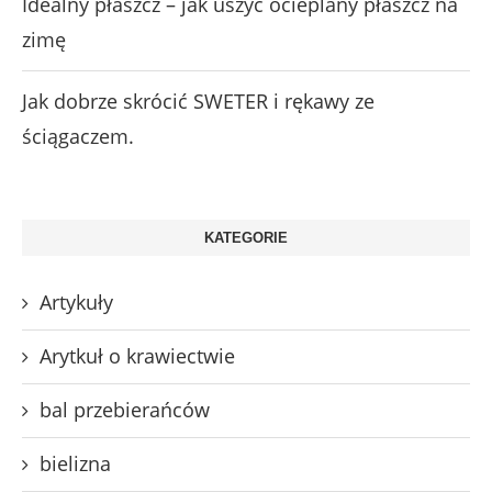
Idealny płaszcz – jak uszyć ocieplany płaszcz na
zimę
Jak dobrze skrócić SWETER i rękawy ze
ściągaczem.
KATEGORIE
Artykuły
Arytkuł o krawiectwie
bal przebierańców
bielizna