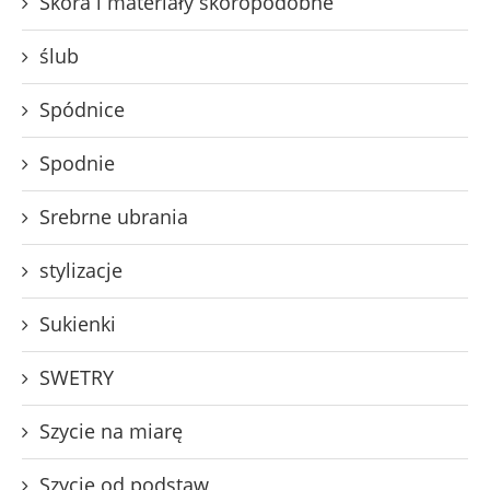
Skóra i materiały skóropodobne
ślub
Spódnice
Spodnie
Srebrne ubrania
stylizacje
Sukienki
SWETRY
Szycie na miarę
Szycie od podstaw