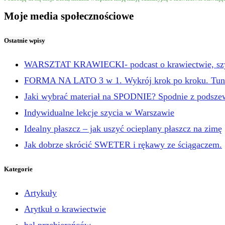
Moje media społecznościowe
Ostatnie wpisy
WARSZTAT KRAWIECKI- podcast o krawiectwie, szyc
FORMA NA LATO 3 w 1. Wykrój krok po kroku. Tuni
Jaki wybrać materiał na SPODNIE? Spodnie z podsze
Indywidualne lekcje szycia w Warszawie
Idealny płaszcz – jak uszyć ocieplany płaszcz na zimę
Jak dobrze skrócić SWETER i rękawy ze ściągaczem.
Kategorie
Artykuły
Arytkuł o krawiectwie
bal przebierańców