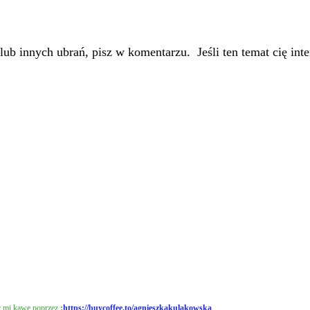
ub innych ubrań, pisz w komentarzu. Jeśli ten temat cię inter
ąc mi kawę poprzez
:
https://buycoffee.to/agnieszkakulakowska