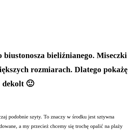
o biustonosza bieliźnianego. Miseczki
iększych rozmiarach. Dlatego pokażę
j dekolt 🙂
czaj podobnie szyty. To znaczy w środku jest sztywna
udowane, a my przecież chcemy się trochę opalić na plaży