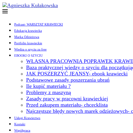
Podcast- WARSZTAT KRAWIECKI
Edukacja krawiecka
Marka Odzieżowa
Portfolio krawieckie
Wiedza o szyciu za free
EBOOKI O SZYCIU
WŁASNA PRACOWNIA POPRAWEK KRAWIEC
Baza praktycznej wiedzy o szyciu dla początkuj
JAK POSZERZYĆ JEANSY- ebook krawiecki
Podstawowe zasady poszerzania ubrań
Ile kupić materiału ?
Problemy z maszyną
Zasady pracy w pracowni krawieckiej
Przed zakupem materiału- chcecklista
Najczęstsze błędy nowych marek odzieżowych- c
Usługi Krawiectwo
Kontakt
Współpraca