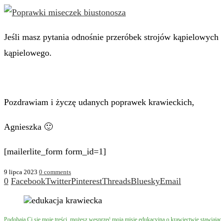
Jeśli masz pytania odnośnie przeróbek strojów kąpielowych l
kąpielowego.
Pozdrawiam i życzę udanych poprawek krawieckich,
Agnieszka 🙂
[mailerlite_form form_id=1]
9 lipca 2023
0 comments
0
Facebook
Twitter
Pinterest
Threads
Bluesky
Email
Podobają Ci się moje treści, możesz wesprzeć moją misję edukacyjną o krawiectwie stawiaj