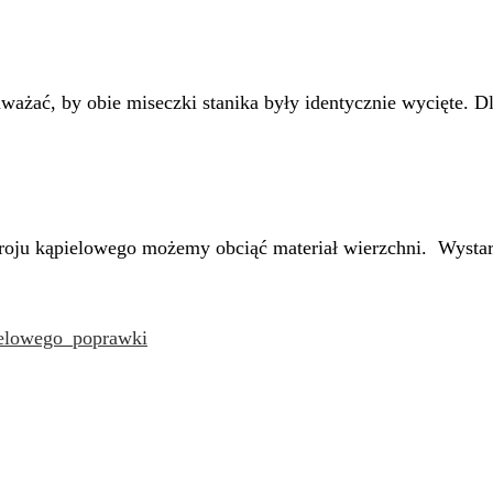
ażać, by obie miseczki stanika były identycznie wycięte. Dla
troju kąpielowego możemy obciąć materiał wierzchni. Wystar