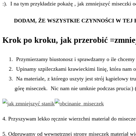
:). I na tym przykładzie pokażę , jak zmniejszyć miseczki o
DODAM, ŻE WSZYSTKIE CZYNNOŚCI W TEJ 
Krok po kroku, jak przerobić =zmniej
Przymierzamy biustonosz i sprawdzamy o ile chcemy z
Upinamy szpileczkami krawieckimi linię, która nam 
Na materiale, z którego uszyty jest strój kąpielowy t
górę miseczek. Nic nam nie umknie podczas prucia:) (
4. Przyszywam lekko ręcznie wierzchni materiał do miseczek
5. Odpruwamy od wewnętrznej strony miseczek materiał wi