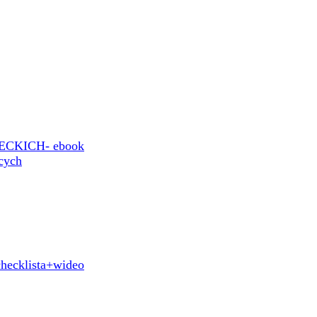
KICH- ebook
ących
hecklista+wideo