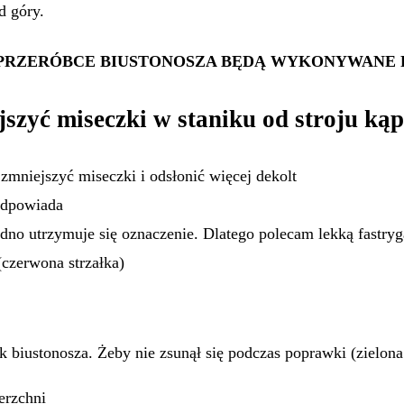
d góry.
PRZERÓBCE BIUSTONOSZA BĘDĄ WYKONYWANE RĘC
szyć miseczki w staniku od stroju ką
mniejszyć miseczki i odsłonić więcej dekolt
odpowiada
rudno utrzymuje się oznaczenie. Dlatego polecam lekką fastry
czerwona strzałka)
 biustonosza. Żeby nie zsunął się podczas poprawki (zielona 
erzchni