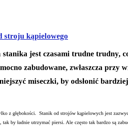
d stroju kąpielowego
stanika jest czasami trudne trudny, c
t mocno zabudowane, zwłaszcza przy w
niejszyć miseczki, by odsłonić bardzie
ylko z głębokości. Stanik od strojów kąpielowych jest zazwy
tak by ładnie utrzymać piersi. Ale często tak bardzo są zab