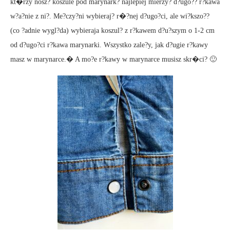
kt�rzy nosz? koszule pod marynark? najlepiej mierzy? d?ugo?? r?kawa
w?a?nie z ni?. Me?czy?ni wybieraj? r�?nej d?ugo?ci, ale wi?kszo??
(co ?adnie wygl?da) wybieraja koszul? z r?kawem d?u?szym o 1-2 cm
od d?ugo?ci r?kawa marynarki. Wszystko zale?y, jak d?ugie r?kawy
masz w marynarce.� A mo?e r?kawy w marynarce musisz skr�ci? 🙂