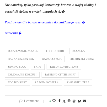
Nie narzekaj, tylko poszukaj krawcowej/ krawca w swojej okolicy i
poczuj si? dobrze w swoich ubraniach :).�
Pozdrawiam Ci? bardzo serdecznie i do nast?pnego razu.�
Agnieszka�
DOPASOWANIE KOSZUL
FIT THE SHIRT
KOSZULA
NAUKA PRZER�BEK
NAUKA SZYCIA
PRZER�BKI UBRA?
SEWING BLOG
SHIRT
TAILOR CORRECTIONS
TALIOWANIE KOSZULI
TAPERING OF THE SHIRT
TOO BIG SHIRT
ZA DU?A KOSZULA
ZW??ANIE UBRA?
1 comment
0