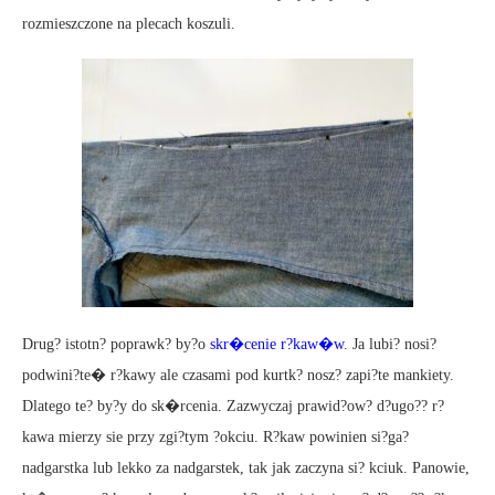
rozmieszczone na plecach koszuli.
Drug? istotn? poprawk? by?o
skr�cenie r?kaw�w
. Ja lubi? nosi?
podwini?te� r?kawy ale czasami pod kurtk? nosz? zapi?te mankiety.
Dlatego te? by?y do sk�rcenia. Zazwyczaj prawid?ow? d?ugo?? r?
kawa mierzy sie przy zgi?tym ?okciu. R?kaw powinien si?ga?
nadgarstka lub lekko za nadgarstek, tak jak zaczyna si? kciuk. Panowie,