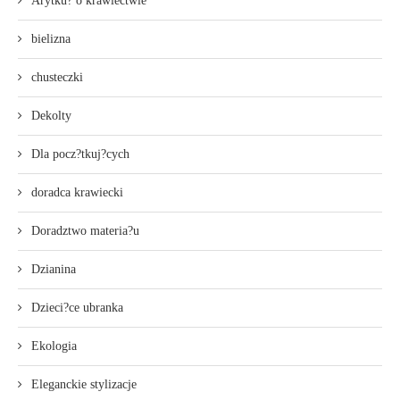
Arytku? o krawiectwie
bielizna
chusteczki
Dekolty
Dla pocz?tkuj?cych
doradca krawiecki
Doradztwo materia?u
Dzianina
Dzieci?ce ubranka
Ekologia
Eleganckie stylizacje