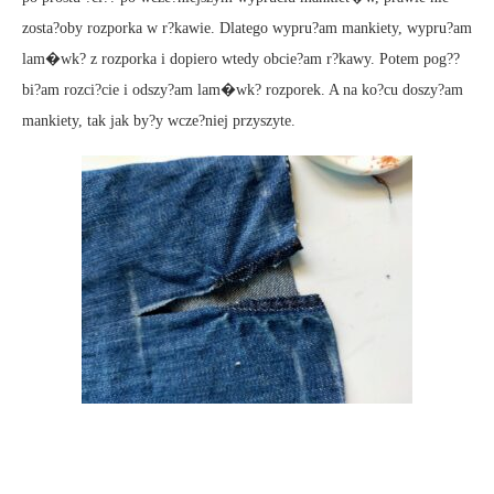
zosta?oby rozporka w r?kawie. Dlatego wypru?am mankiety, wypru?am
lam�wk? z rozporka i dopiero wtedy obcie?am r?kawy. Potem pog??
bi?am rozci?cie i odszy?am lam�wk? rozporek. A na ko?cu doszy?am
mankiety, tak jak by?y wcze?niej przyszyte.