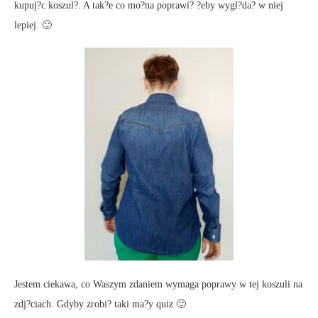
kupuj?c koszul?. A tak?e co mo?na poprawi? ?eby wygl?da? w niej
lepiej. 🙂
Jestem ciekawa, co Waszym zdaniem wymaga poprawy w tej koszuli na
zdj?ciach. Gdyby zrobi? taki ma?y quiz 🙂