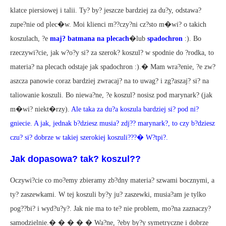
klatce piersiowej i talii. Ty? by? jeszcze bardziej za du?y, odstawa?
zupe?nie od plec�w. Moi klienci m??czy?ni cz?sto m�wi? o takich
koszulach, ?e
maj? batmana na plecach
�lub
spadochron
:). Bo
rzeczywi?cie, jak w?o?y si? za szerok? koszul? w spodnie do ?rodka, to
materia? na plecach odstaje jak spadochron :).� Mam wra?enie, ?e zw?
aszcza panowie coraz bardziej zwracaj? na to uwag? i zg?aszaj? si? na
taliowanie koszuli. Bo niewa?ne, ?e koszul? nosisz pod marynark? (jak
m�wi? niekt�rzy).
Ale taka za du?a koszula bardziej si? pod ni?
gniecie. A jak, jednak b?dziesz musia? zdj?? marynark?, to czy b?dziesz
czu? si? dobrze w takiej szerokiej koszuli???� W?tpi?.
Jak dopasowa? tak? koszul??
Oczywi?cie co mo?emy zbieramy zb?dny materia? szwami bocznymi, a
ty? zaszewkami. W tej koszuli by?y ju? zaszewki, musia?am je tylko
pog??bi? i wyd?u?y?. Jak nie ma to te? nie problem, mo?na zaznaczy?
samodzielnie.� � � � � Wa?ne, ?eby by?y symetryczne i dobrze