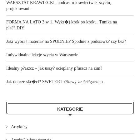
WARSZTAT KRAWIECKI- podcast o krawiectwie, szyciu,
projektowaniu
FORMA NA LATO 3 w 1. Wykr�j krok po kroku. Tunika na
pla??.DIY
Jaki wybra? materia? na SPODNIE? Spodnie z podszewk? czy bez?
Indywidualne lekcje szycia w Warszawie
Idealny p?aszcz – jak uszy? ocieplany p?aszcz na zim?
Jak dobrze skr�ci? SWETER i r?kawy ze ?ci?gaczem.
KATEGORIE
Artyku?y