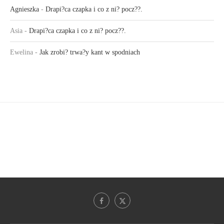
Agnieszka
-
Drapi?ca czapka i co z ni? pocz??.
Asia
-
Drapi?ca czapka i co z ni? pocz??.
Ewelina
-
Jak zrobi? trwa?y kant w spodniach