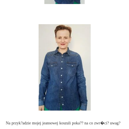
Na przyk?adzie mojej jeansowej koszuli poka?? na co zwr�ci? uwag?