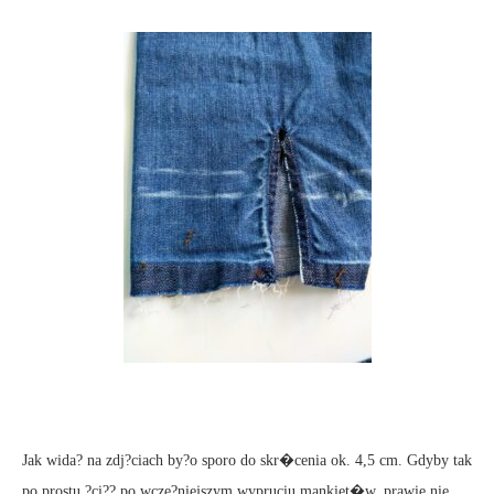
Jak wida? na zdj?ciach by?o sporo do skr�cenia ok. 4,5 cm. Gdyby tak
po prostu ?ci?? po wcze?niejszym wypruciu mankiet�w, prawie nie