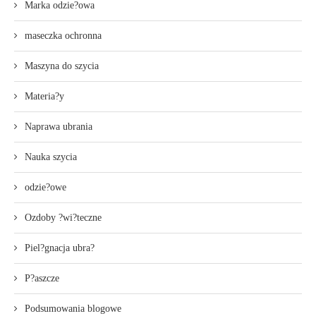
Marka odzie?owa
maseczka ochronna
Maszyna do szycia
Materia?y
Naprawa ubrania
Nauka szycia
odzie?owe
Ozdoby ?wi?teczne
Piel?gnacja ubra?
P?aszcze
Podsumowania blogowe