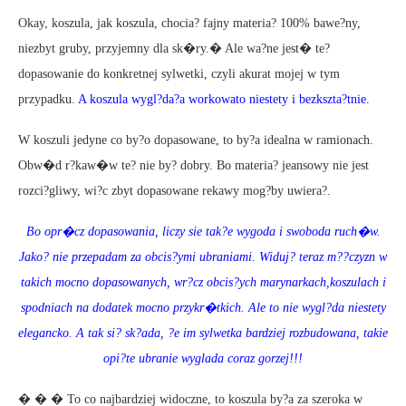
Okay, koszula, jak koszula, chocia? fajny materia? 100% bawe?ny,
niezbyt gruby, przyjemny dla sk�ry.� Ale wa?ne jest� te?
dopasowanie do konkretnej sylwetki, czyli akurat mojej w tym
przypadku.
A koszula wygl?da?a workowato niestety i bezkszta?tnie.
W koszuli jedyne co by?o dopasowane, to by?a idealna w ramionach.
Obw�d r?kaw�w te? nie by? dobry. Bo materia? jeansowy nie jest
rozci?gliwy, wi?c zbyt dopasowane rekawy mog?by uwiera?.
Bo opr�cz dopasowania, liczy sie tak?e wygoda i swoboda ruch�w.
Jako? nie przepadam za obcis?ymi ubraniami. Widuj? teraz m??czyzn w
takich mocno dopasowanych, wr?cz obcis?ych marynarkach,koszulach i
spodniach na dodatek mocno przykr�tkich. Ale to nie wygl?da niestety
elegancko. A tak si? sk?ada, ?e im sylwetka bardziej rozbudowana, takie
opi?te ubranie wyglada coraz gorzej!!!
� � � To co najbardziej widoczne, to koszula by?a za szeroka w