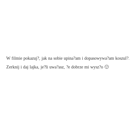
W filmie pokazuj?, jak na sobie upina?am i dopasowywa?am koszul?.
Zerknij i daj lajka, je?li uwa?asz, ?e dobrze mi wysz?o 🙂