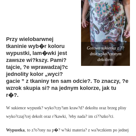
Przy wielobarwnej
tkaninie wyb�r koloru
Gotowa sukienka z ??
wypustki, lam�wki jest
dnie wyko?czonym
zawsze wi?kszy. Pami?
dekoltem.
tajcie, ?e wprawadzaj?c
jednolity kolor „wyci?
gacie ” z tkaniny ten sam odcie?. To znaczy, ?e
wzrok skupia si? na jednym kolorze, jak tu
r�?.
W sukience wypustk? wyko?czy?am kraw?d? dekoltu oraz brzeg plisy
wyko?czaj?cej dekolt oraz r?kawki, ?eby nada? im ci??szko?ci.
Wypustka
, to z?o?ony na p�? w?ski materia? z wa?eczkiem po jednej