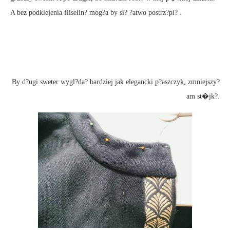
A bez podklejenia fliselin? mog?a by si? ?atwo postrz?pi? .
By d?ugi sweter wygl?da? bardziej jak elegancki p?aszczyk, zmniejszy?
am st�jk?.