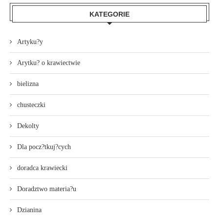
KATEGORIE
Artyku?y
Arytku? o krawiectwie
bielizna
chusteczki
Dekolty
Dla pocz?tkuj?cych
doradca krawiecki
Doradztwo materia?u
Dzianina