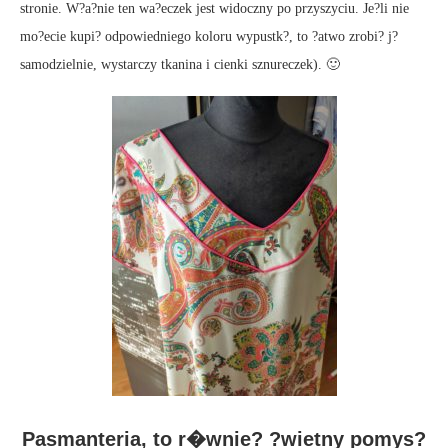
stronie. W?a?nie ten wa?eczek jest widoczny po przyszyciu. Je?li nie
mo?ecie kupi? odpowiedniego koloru wypustk?, to ?atwo zrobi? j?
samodzielnie, wystarczy tkanina i cienki sznureczek). 🙂
Pasmanteria, to r�wnie? ?wietny pomys?