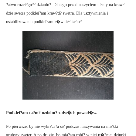
?atwo rozci?gn?? dzianin?. Dlatego przed naszyciem ta?my na kraw?
dzie swetra podklei?am kraw?d? swetra. Dla usztywnienia i
ustabilizowania podklei?am r�wnie? ta?m?.
Podklei?am ta?m? ozdobn? z dw�ch powod�w.
Po pierwsze, by nie wykr?ca?a si? podczas naszywania na mi?kki
grubszy sweter. A po drugie, bo mia?am robi? w niej p�?niej dziurki.