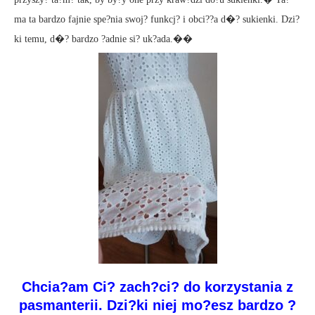
ma ta bardzo fajnie spe?nia swoj? funkcj? i obci??a d�? sukienki. Dzi?
ki temu, d�? bardzo ?adnie si? uk?ada.��
Chcia?am Ci? zach?ci? do korzystania z
pasmanterii. Dzi?ki niej mo?esz bardzo ?