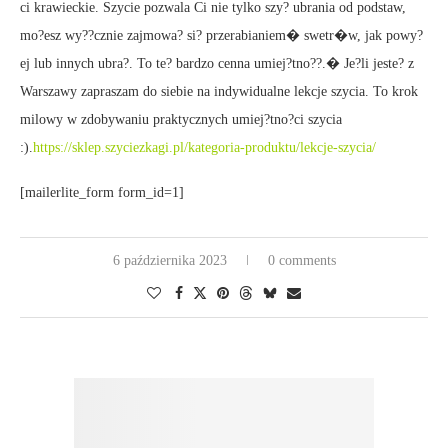
ci krawieckie. Szycie pozwala Ci nie tylko szy? ubrania od podstaw,
mo?esz wy??cznie zajmowa? si? przerabianiem� swetr�w, jak powy?
ej lub innych ubra?. To te? bardzo cenna umiej?tno??.� Je?li jeste? z
Warszawy zapraszam do siebie na indywidualne lekcje szycia. To krok
milowy w zdobywaniu praktycznych umiej?tno?ci szycia
:).
https://sklep.szyciezkagi.pl/kategoria-produktu/lekcje-szycia/
[mailerlite_form form_id=1]
6 października 2023
0 comments