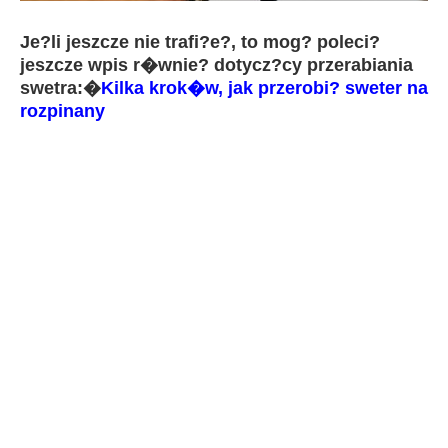
Je?li jeszcze nie trafi?e?, to mog? poleci?
jeszcze wpis r�wnie? dotycz?cy przerabiania
swetra:�
Kilka krok�w, jak przerobi? sweter na
rozpinany