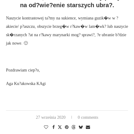
na od?wie?enie starszych ubra?.
Naszycie kontrastowej ta?my na sukience, wymiana guzik�w w ?
akiecie/ p?aszczu, obszycie brzeg�w r?kaw�w lam�wk? lub naszycie
sk�rzanych ?at na r?kawy marynarki mog? sprawi?, ?e ubranie b?dzie
jak nowe. 🙂
Pozdrawiam ciep?o,
Aga Ku?akowska KAgi
27 września 2020
0 comments