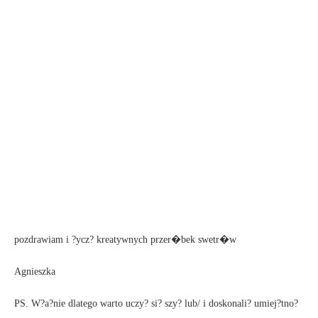
pozdrawiam i ?ycz? kreatywnych przer�bek swetr�w
Agnieszka
PS. W?a?nie dlatego warto uczy? si? szy? lub/ i doskonali? umiej?tno?