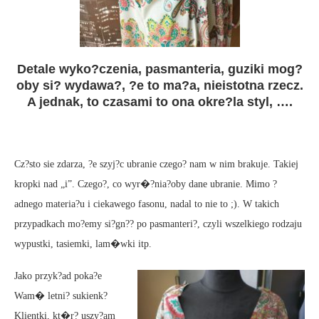
Detale wyko?czenia, pasmanteria, guziki mog?
oby si? wydawa?, ?e to ma?a, nieistotna rzecz.
A jednak, to czasami to ona okre?la styl, ….
Cz?sto sie zdarza, ?e szyj?c ubranie czego? nam w nim brakuje. Takiej
kropki nad „i”. Czego?, co wyr�?nia?oby dane ubranie. Mimo ?
adnego materia?u i ciekawego fasonu, nadal to nie to ;). W takich
przypadkach mo?emy si?gn?? po pasmanteri?, czyli wszelkiego rodzaju
wypustki, tasiemki, lam�wki itp.
Jako przyk?ad poka?e
Wam� letni? sukienk?
Klientki, kt�r? uszy?am