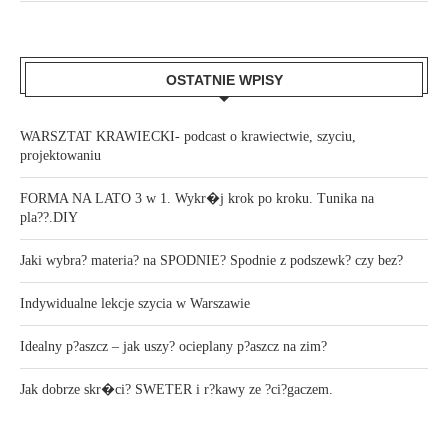
OSTATNIE WPISY
WARSZTAT KRAWIECKI- podcast o krawiectwie, szyciu,
projektowaniu
FORMA NA LATO 3 w 1. Wykr�j krok po kroku. Tunika na
pla??.DIY
Jaki wybra? materia? na SPODNIE? Spodnie z podszewk? czy bez?
Indywidualne lekcje szycia w Warszawie
Idealny p?aszcz – jak uszy? ocieplany p?aszcz na zim?
Jak dobrze skr�ci? SWETER i r?kawy ze ?ci?gaczem.