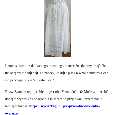
Letnie sukienki z delikatnego, cienkiego materia?u- tkaniny, maj? ?le
uk?adaj?cy si? d�?.� To znaczy, ?e d�? jest r�wnie delikatny i cz?
sto przylega do cia?a, podwija si?.
Rozwi?zaniem tego problemu jest obci??enie do?u.� Mo?esz to zrobi?
dodaj?c wypustk? i odszycie. Opisa?am to przy okazji przerabiania
letniej sukienki :
https://szyciezkagi.pl/jak-przerobic-sukienke-
oversize/