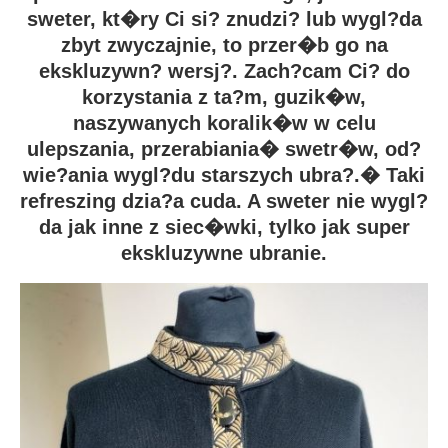
sweter, kt�ry Ci si? znudzi? lub wygl?da
zbyt zwyczajnie, to przer�b go na
ekskluzywn? wersj?. Zach?cam Ci? do
korzystania z ta?m, guzik�w,
naszywanych koralik�w w celu
ulepszania, przerabiania� swetr�w, od?
wie?ania wygl?du starszych ubra?.� Taki
refreszing dzia?a cuda. A sweter nie wygl?
da jak inne z siec�wki, tylko jak super
ekskluzywne ubranie.