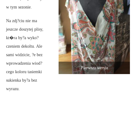
w tym sezonie.
Na zdj?ciu nie ma
jeszcze doszytej plisy,
kt�ra by?a wyko?
czeniem dekoltu. Ale
sami widzicie, ?e bez
wprowadzenia wiod?
Pierwsza wersja
cego koloru tasiemki
sukienka by?a bez
wyrazu.