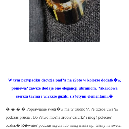
W tym przypadku decyzja pad?a na z?oto w kolorze dodatk�w,
poniewa? zawsze dodaje ono elegancji ubraniom. ?akardowa
szersza ta?ma i wi?ksze guziki z z?otymi elementami.�
� � � � Poprawianie swetr�w ma t? trudno??, ?e trzeba uwa?a?
podczas prucia . Bo ?atwo mo?na zrobi? dziurk? i mog? polecie?
oczka.� R�wnie? podczas szycia lub naszywania np. ta?my na sweter