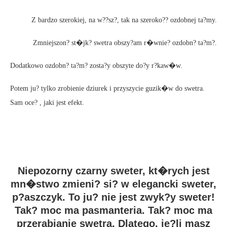
Z bardzo szerokiej, na w??sz?, tak na szeroko?? ozdobnej ta?my.
Zmniejszon? st�jk? swetra obszy?am r�wnie? ozdobn? ta?m?.
Dodatkowo ozdobn? ta?m? zosta?y obszyte do?y r?kaw�w.
Potem ju? tylko zrobienie dziurek i przyszycie guzik�w do swetra.
Sam oce? , jaki jest efekt.
Niepozorny czarny sweter, kt�rych jest
mn�stwo zmieni? si? w elegancki sweter,
p?aszczyk. To ju? nie jest zwyk?y sweter!
Tak? moc ma pasmanteria. Tak? moc ma
przerabianie swetra. Dlatego, je?li masz