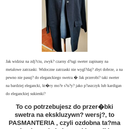
Jak widzisz na zdj?ciu, zwyk? czarny d?ugi sweter zapinany na
metalowe zatrzaski. Widoczne zatrzaski nie wygl?daj? zbyt dobrze, a na
pewno nie pasuj? do eleganckiego swetra.� Jak przerobi? taki sweter
na bardziej elegancki, kt�ry mo?e s?u?y? jako p?aszczyk lub kardigan
do eleganckiej sukienki?
To co potrzebujesz do przer�bki
swetra na ekskluzywn? wersj?, to
PASMANTERIA , czyli ozdobna ta?ma