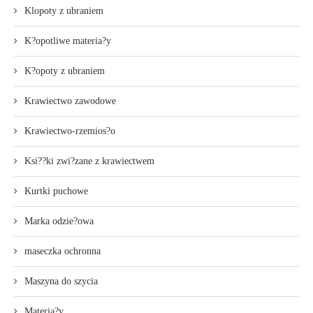
Klopoty z ubraniem
K?opotliwe materia?y
K?opoty z ubraniem
Krawiectwo zawodowe
Krawiectwo-rzemios?o
Ksi??ki zwi?zane z krawiectwem
Kurtki puchowe
Marka odzie?owa
maseczka ochronna
Maszyna do szycia
Materia?y