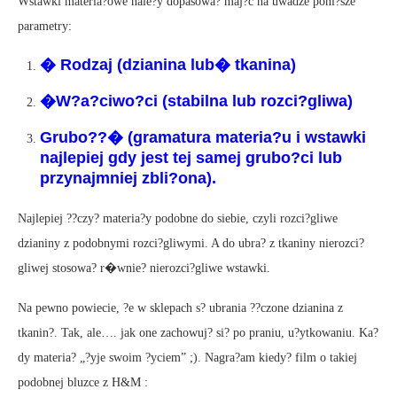
Wstawki materia?owe nale?y dopasowa? maj?c na uwadze poni?sze
parametry:
� Rodzaj (dzianina lub� tkanina)
�W?a?ciwo?ci (stabilna lub rozci?gliwa)
Grubo??� (gramatura materia?u i wstawki
najlepiej gdy jest tej samej grubo?ci lub
przynajmniej zbli?ona).
Najlepiej ??czy? materia?y podobne do siebie, czyli rozci?gliwe
dzianiny z podobnymi rozci?gliwymi. A do ubra? z tkaniny nierozci?
gliwej stosowa? r�wnie? nierozci?gliwe wstawki.
Na pewno powiecie, ?e w sklepach s? ubrania ??czone dzianina z
tkanin?. Tak, ale…. jak one zachowuj? si? po praniu, u?ytkowaniu. Ka?
dy materia? „?yje swoim ?yciem” ;). Nagra?am kiedy? film o takiej
podobnej bluzce z H&M :