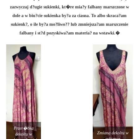
zazwyczaj d?ugie sukienki, kt�re mia?y falbany marszczone w
dole a w biu?cie sukienka by?a za ciasna. To albo skraca?am
sukienk?, o ile by?a mo?liwo?? lub zmniejsza?am marszczenie
falbany i st?d pozyskiwa?am materia? na wstawki.�
Przer�bka
Zmiana dekoltu w
dekoltu w
sukience