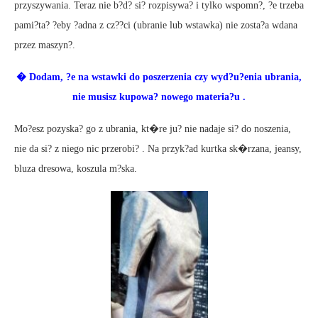
przyszywania. Teraz nie b?d? si? rozpisywa? i tylko wspomn?, ?e trzeba
pami?ta? ?eby ?adna z cz??ci (ubranie lub wstawka) nie zosta?a wdana
przez maszyn?.
� Dodam, ?e na wstawki do poszerzenia czy wyd?u?enia ubrania,
nie musisz kupowa? nowego materia?u .
Mo?esz pozyska? go z ubrania, kt�re ju? nie nadaje si? do noszenia,
nie da si? z niego nic przerobi? . Na przyk?ad kurtka sk�rzana, jeansy,
bluza dresowa, koszula m?ska.