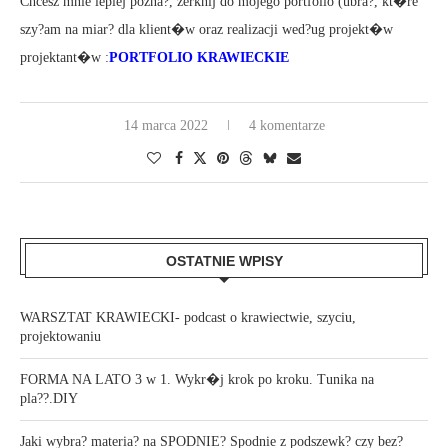
Chcesz mnie lepiej pozna?, zerknij do mojego portfolio (ubra?, kt�re
szy?am na miar? dla klient�w oraz realizacji wed?ug projekt�w
projektant�w :
PORTFOLIO KRAWIECKIE
14 marca 2022
4 komentarze
OSTATNIE WPISY
WARSZTAT KRAWIECKI- podcast o krawiectwie, szyciu,
projektowaniu
FORMA NA LATO 3 w 1. Wykr�j krok po kroku. Tunika na
pla??.DIY
Jaki wybra? materia? na SPODNIE? Spodnie z podszewk? czy bez?