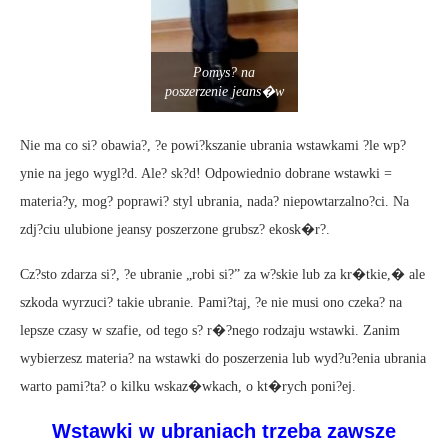
Pomys? na
poszerzenie jeans�w
Nie ma co si? obawia?, ?e powi?kszanie ubrania wstawkami ?le wp?
ynie na jego wygl?d. Ale? sk?d! Odpowiednio dobrane wstawki =
materia?y, mog? poprawi? styl ubrania, nada? niepowtarzalno?ci. Na
zdj?ciu ulubione jeansy poszerzone grubsz? ekosk�r?.
Cz?sto zdarza si?, ?e ubranie „robi si?” za w?skie lub za kr�tkie,� ale
szkoda wyrzuci? takie ubranie. Pami?taj, ?e nie musi ono czeka? na
lepsze czasy w szafie, od tego s? r�?nego rodzaju wstawki. Zanim
wybierzesz materia? na wstawki do poszerzenia lub wyd?u?enia ubrania
warto pami?ta? o kilku wskaz�wkach, o kt�rych poni?ej.
Wstawki w ubraniach trzeba zawsze