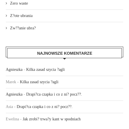
Zero waste
Z?ote ubrania
Zw??anie ubra?
NAJNOWSZE KOMENTARZE
Agnieszka
-
Kilka zasad szycia ?agli
Marek
-
Kilka zasad szycia ?agli
Agnieszka
-
Drapi?ca czapka i co z ni? pocz??.
Asia
-
Drapi?ca czapka i co z ni? pocz??.
Ewelina
-
Jak zrobi? trwa?y kant w spodniach