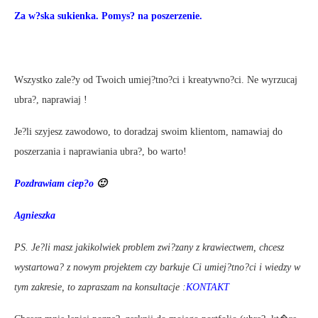
Za w?ska sukienka. Pomys? na poszerzenie.
Wszystko zale?y od Twoich umiej?tno?ci i kreatywno?ci. Ne wyrzucaj
ubra?, naprawiaj !
Je?li szyjesz zawodowo, to doradzaj swoim klientom, namawiaj do
poszerzania i naprawiania ubra?, bo warto!
Pozdrawiam ciep?o
🙂
Agnieszka
PS. Je?li masz jakikolwiek problem zwi?zany z krawiectwem, chcesz
wystartowa? z nowym projektem czy barkuje Ci umiej?tno?ci i wiedzy w
tym zakresie, to zapraszam na konsultacje :
KONTAKT