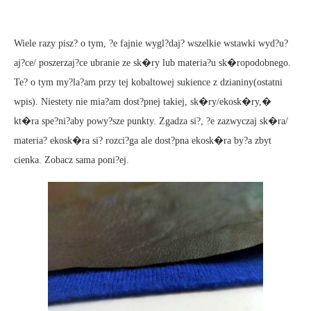
Wiele razy pisz? o tym, ?e fajnie wygl?daj? wszelkie wstawki wyd?u?
aj?ce/ poszerzaj?ce ubranie ze sk�ry lub materia?u sk�ropodobnego.
Te? o tym my?la?am przy tej kobaltowej sukience z dzianiny(ostatni
wpis). Niestety nie mia?am dost?pnej takiej, sk�ry/ekosk�ry,�
kt�ra spe?ni?aby powy?sze punkty. Zgadza si?, ?e zazwyczaj sk�ra/
materia? ekosk�ra si? rozci?ga ale dost?pna ekosk�ra by?a zbyt
cienka. Zobacz sama poni?ej.