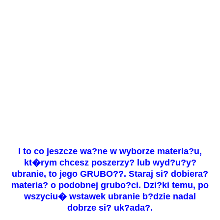
I to co jeszcze wa?ne w wyborze materia?u,
kt�rym chcesz poszerzy? lub wyd?u?y?
ubranie, to jego
GRUBO??.
Staraj si? dobiera?
materia? o podobnej grubo?ci. Dzi?ki temu, po
wszyciu� wstawek ubranie b?dzie nadal
dobrze si? uk?ada?.