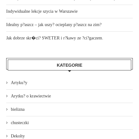
Indywidualne lekcje szycia w Warszawie
Idealny p?aszcz – jak uszy? ocieplany p?aszcz na zim?
Jak dobrze skr�ci? SWETER i r?kawy ze ?ci?gaczem.
KATEGORIE
Artyku?y
Arytku? o krawiectwie
bielizna
chusteczki
Dekolty