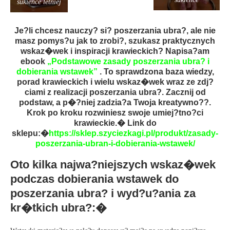
sukience letniej
Je?li chcesz nauczy? si? poszerzania ubra?, ale nie
masz pomys?u jak to zrobi?, szukasz praktycznych
wskaz�wek i inspiracji krawieckich? Napisa?am
ebook
„Podstawowe zasady poszerzania ubra? i
dobierania wstawek”
. To sprawdzona baza wiedzy,
porad krawieckich i wielu wskaz�wek wraz ze zdj?
ciami z realizacji poszerzania ubra?. Zacznij od
podstaw, a p�?niej zadzia?a Twoja kreatywno??.
Krok po kroku rozwiniesz swoje umiej?tno?ci
krawieckie.� Link do
sklepu:�
https://sklep.szyciezkagi.pl/produkt/zasady-
poszerzania-ubran-i-dobierania-wstawek/
Oto kilka najwa?niejszych wskaz�wek
podczas dobierania wstawek do
poszerzania ubra? i wyd?u?ania za
kr�tkich ubra?:�