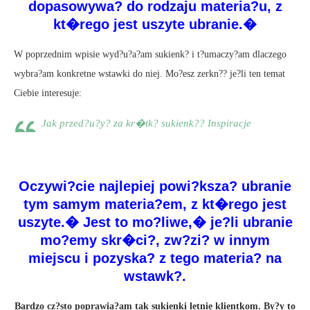
dopasowywa? do rodzaju materia?u, z
kt�rego jest uszyte ubranie.�
W poprzednim wpisie wyd?u?a?am sukienk? i t?umaczy?am dlaczego
wybra?am konkretne wstawki do niej. Mo?esz zerkn?? je?li ten temat
Ciebie interesuje:
Jak przed?u?y? za kr�tk? sukienk?? Inspiracje
Oczywi?cie najlepiej powi?ksza? ubranie
tym samym materia?em, z kt�rego jest
uszyte.� Jest to mo?liwe,� je?li ubranie
mo?emy skr�ci?, zw?zi? w innym
miejscu i pozyska? z tego materia? na
wstawk?.
Bardzo cz?sto poprawia?am tak sukienki letnie klientkom. By?y to