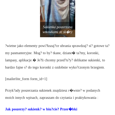
Sukienka poszerzona
wstawkami ze sk�ry
?wietne jako elementy powi?kszaj?ce ubrania sprawdzaj? si? gotowe ta?
my pasmanteryjne. Mog? to by? tkane, dziane� ta?my, koronki,
lampasy, aplikacje.� Je?li chcemy przed?u?y? delikatne sukienki, to
bardzo fajne s? do tego koronki z ozdobnie wyko?czonym brzegiem.
[mailerlite_form form_id=1]
Przyk?ady poszerzania sukienek znajdziesz r�wnie? w podanych
moich innych wpisach, zapraszam do czytania i praktykowania :
Jak poszerzy? sukienk? w biu?cie? Przer�bki