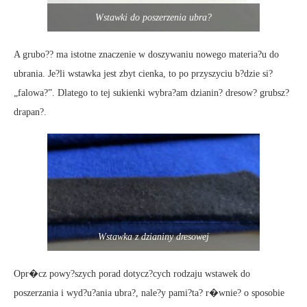
Wstawki do poszerzenia ubra?
A grubo?? ma istotne znaczenie w doszywaniu nowego materia?u do
ubrania. Je?li wstawka jest zbyt cienka, to po przyszyciu b?dzie si?
„falowa?”. Dlatego to tej sukienki wybra?am dzianin? dresow? grubsz?
drapan?.
Wstawka z dzianiny dresowej
Opr�cz powy?szych porad dotycz?cych rodzaju wstawek do
poszerzania i wyd?u?ania ubra?, nale?y pami?ta? r�wnie? o sposobie