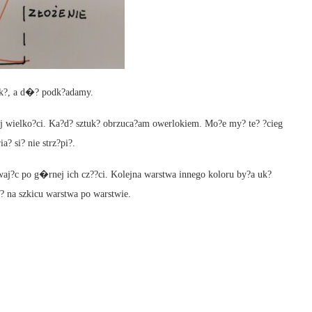
k?, a d�? podk?adamy.
j wielko?ci. Ka?d? sztuk? obrzuca?am owerlokiem. Mo?e my? te? ?cieg
? si? nie strz?pi?.
aj?c po g�rnej ich cz??ci. Kolejna warstwa innego koloru by?a uk?
j? na szkicu warstwa po warstwie.