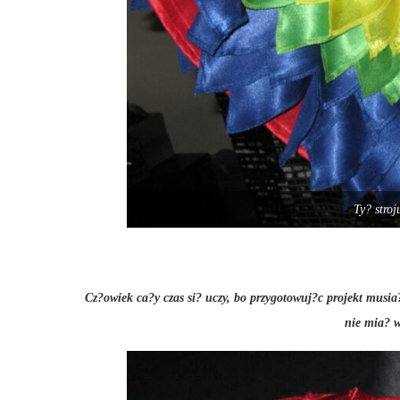
Ty? stro
Cz?owiek ca?y czas si? uczy, bo przygotowuj?c projekt musia?
nie mia? w