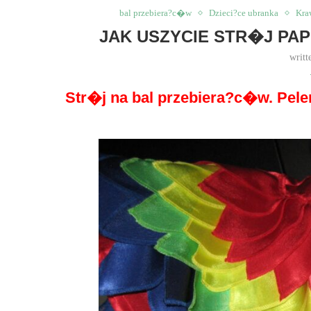
bal przebiera?c�w
Dzieci?ce ubranka
Kra
JAK USZYCIE STR�J PA
writt
Str�j na bal przebiera?c�w. Pel