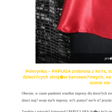
prz�
Pelerynka – PAPUGA zrobiona z ko?a, 
dzieci?cych stroj�w karnawa?owych, na 
sumie nie t
Obecnie, w czasie pandemii wszelkie imprezy dla doros?ych z
dzieci maj? swoje ma?e imprezy, wi?c pomys? mo?e si? przyda
Zgodnie z naturaln? kolorystyk? PAPUGI ARA (kt�ra by?a insp