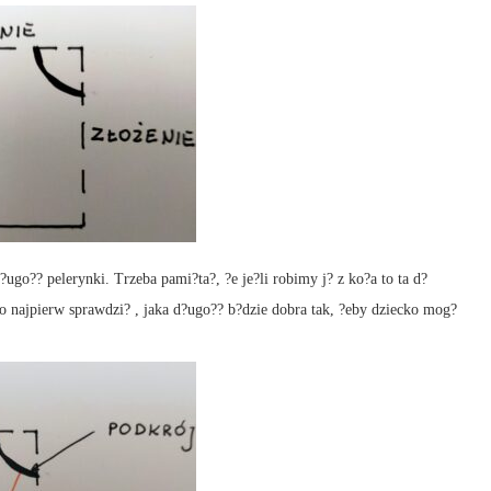
o?? pelerynki. Trzeba pami?ta?, ?e je?li robimy j? z ko?a to ta d?
to najpierw sprawdzi? , jaka d?ugo?? b?dzie dobra tak, ?eby dziecko mog?