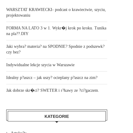
WARSZTAT KRAWIECKI- podcast o krawiectwie, szyciu,
projektowaniu
FORMA NA LATO 3 w 1. Wykr�j krok po kroku. Tunika
na pla??.DIY
Jaki wybra? materia? na SPODNIE? Spodnie z podszewk?
czy bez?
Indywidualne lekcje szycia w Warszawie
Idealny p?aszcz – jak uszy? ocieplany p?aszcz na zim?
Jak dobrze skr�ci? SWETER i r?kawy ze ?ci?gaczem.
KATEGORIE