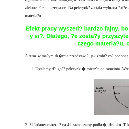
zielone, ?o?te i czerwone. Na pelerynk? zostala wybrana ?or
materia?u.
Efekt pracy wyszed? bardzo fajny, b
y si?. Dlatego, ?e zosta?y przyszyt
czego materia?u, 
A teraz w ma?ym sk�rcie przedstawi?, jak zrobi? co? podobne
Ustalamy d?ugo?? pelerynki� mierz?c od rameinia. Wted
2. Sk?adamy materia? na 4 i zaznaczamy podkr�j dekoltu. Ta