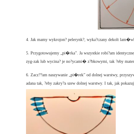
4. Jak mamy wykrojon? pelerynk?, wyka?czany dekolt lam�w
5. Przygotowujemy „pi�rka”. Ja wszystkie robi?am identyczne
zyg-zak lub wycina? je no?ycami� z?bkowymi, tak ?eby materia
6. Zacz??am naszywanie „pi�rek” od dolnej warstwy, przyszyw
adana tak, ?eby zakry?a szew dolnej warstwy. I tak, jak pokazu