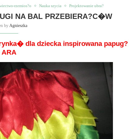
wiectwo-rzemios?o
Nauka szycia
Projektowanie ubra?
PUGI NA BAL PRZEBIERA?C�W
en by
Agnieszka
erynka� dla dziecka inspirowana papug?
ARA