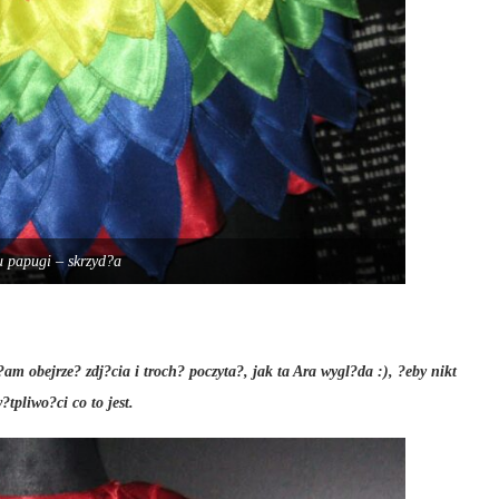
ju papugi – skrzyd?a
am obejrze? zdj?cia i troch? poczyta?, jak ta Ara wygl?da :), ?eby nikt
?tpliwo?ci co to jest.