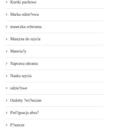
Kurtki puchowe
Marka odzie?owa
maseczka ochronna
Maszyna do szycia
Materia?y
Naprawa ubrania
Nauka szycia
odzie?owe
Ozdoby ?wi?teczne
Piel?gnacja ubra?
P?aszcze