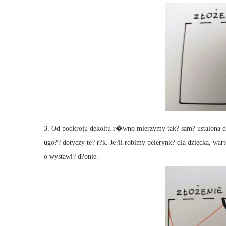
3. Od podkroju dekoltu r�wno mierzymy tak? sam? ustalona d?ug
ugo?? dotyczy te? r?k. Je?li robimy pelerynk? dla dziecka, war
o wystawi? d?onie.