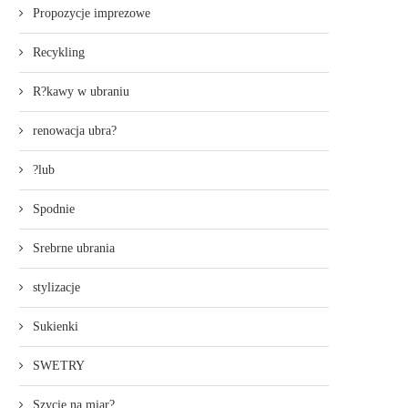
Propozycje imprezowe
Recykling
R?kawy w ubraniu
renowacja ubra?
?lub
Spodnie
Srebrne ubrania
stylizacje
Sukienki
SWETRY
Szycie na miar?