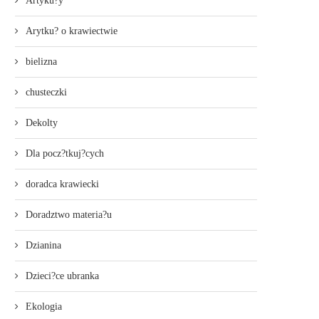
Artyku?y
Arytku? o krawiectwie
bielizna
chusteczki
Dekolty
Dla pocz?tkuj?cych
doradca krawiecki
Doradztwo materia?u
Dzianina
Dzieci?ce ubranka
Ekologia