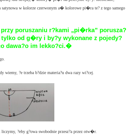
?eta satynowa w kolorze czerwonym a� kolorowe pi�ra te? z tego samego
o przy poruszaniu r?kami „pi�rka” porusza?
e tylko od g�ry i by?y wykonane z pojedy?
co dawa?o im lekko?ci.�
go.
y wiemy, ?e trzeba b?dzie materia?u dwa razy wi?cej.
k liczymy, ?eby g?owa swobodnie przesz?a przez otw�r.