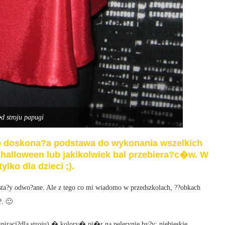
d stroju papugi
to doskona?a podstawa do wykonania wszelkich
halloween lub jakikolwiek bal przebiera?c�w. W
ylko dla dzieci ;).
osta?y odwo?ane. Ale z tego co mi wiadomo w przedszkolach, ??obkach
?. 🙂
iracj?dla stroju),� kolory� pi�r na pelerynie by?y: niebieskie,