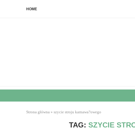
HOME
Strona główna
»
szycie stroju karnawa?owego
TAG:
SZYCIE ST