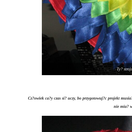
Ty? stro
Cz?owiek ca?y czas si? uczy, bo przygotowuj?c projekt musia?
nie mia? w