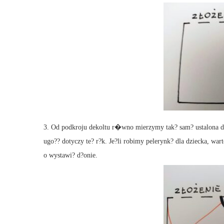
3. Od podkroju dekoltu r�wno mierzymy tak? sam? ustalona d?ug
ugo?? dotyczy te? r?k. Je?li robimy pelerynk? dla dziecka, war
o wystawi? d?onie.