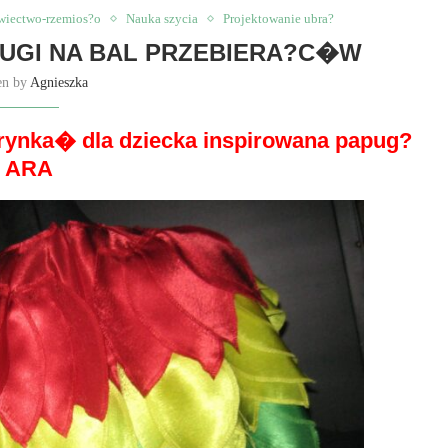
wiectwo-rzemios?o
Nauka szycia
Projektowanie ubra?
PUGI NA BAL PRZEBIERA?C�W
en by
Agnieszka
erynka� dla dziecka inspirowana papug?
ARA