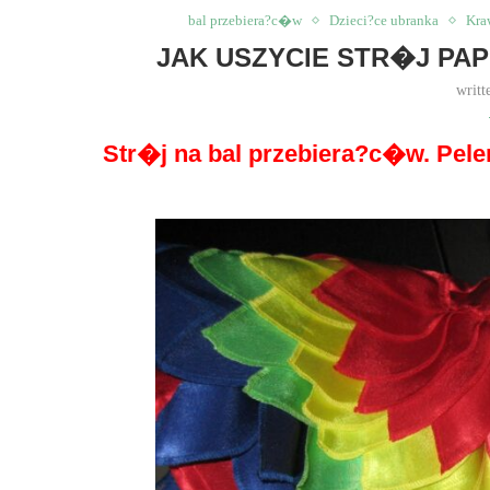
bal przebiera?c�w
Dzieci?ce ubranka
Kra
JAK USZYCIE STR�J PA
writt
Str�j na bal przebiera?c�w. Pel