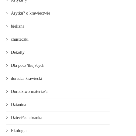
Artyku?y
Arytku? o krawiectwie
bielizna
chusteczki
Dekolty
Dla pocz?tkuj?cych
doradca krawiecki
Doradztwo materia?u
Dzianina
Dzieci?ce ubranka
Ekologia