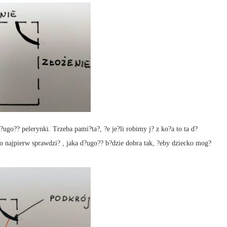
o?? pelerynki. Trzeba pami?ta?, ?e je?li robimy j? z ko?a to ta d?
to najpierw sprawdzi? , jaka d?ugo?? b?dzie dobra tak, ?eby dziecko mog?