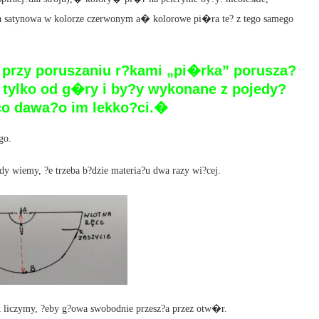
?eta satynowa w kolorze czerwonym a� kolorowe pi�ra te? z tego samego
o przy poruszaniu r?kami „pi�rka” porusza?
e tylko od g�ry i by?y wykonane z pojedy?
co dawa?o im lekko?ci.�
go.
y wiemy, ?e trzeba b?dzie materia?u dwa razy wi?cej.
k liczymy, ?eby g?owa swobodnie przesz?a przez otw�r.