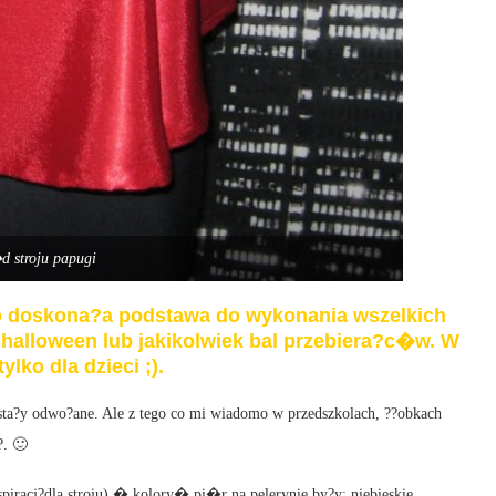
d stroju papugi
to doskona?a podstawa do wykonania wszelkich
halloween lub jakikolwiek bal przebiera?c�w. W
ylko dla dzieci ;).
osta?y odwo?ane. Ale z tego co mi wiadomo w przedszkolach, ??obkach
?. 🙂
iracj?dla stroju),� kolory� pi�r na pelerynie by?y: niebieskie,