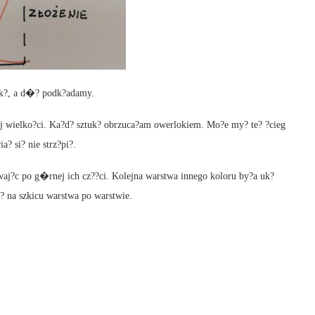
k?, a d�? podk?adamy.
j wielko?ci. Ka?d? sztuk? obrzuca?am owerlokiem. Mo?e my? te? ?cieg
? si? nie strz?pi?.
aj?c po g�rnej ich cz??ci. Kolejna warstwa innego koloru by?a uk?
j? na szkicu warstwa po warstwie.