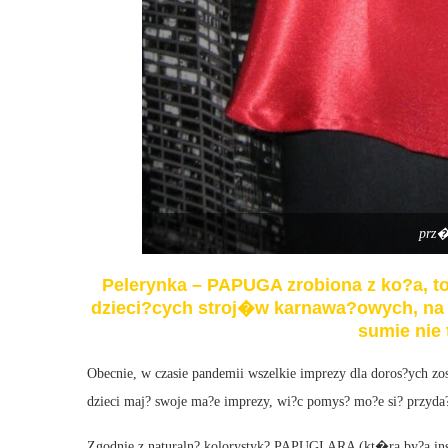
prz�
Pelerynka – PAPUGA zrobiona z ko?a, 
dzieci?cych stroj�w karnawa?owych, na 
sumie nie t
Obecnie, w czasie pandemii wszelkie imprezy dla doros?ych z
dzieci maj? swoje ma?e imprezy, wi?c pomys? mo?e si? przyda
Zgodnie z naturaln? kolorystyk? PAPUGI ARA (kt�ra by?a insp