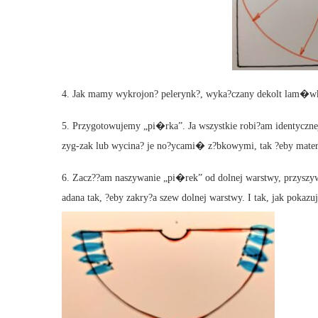
4. Jak mamy wykrojon? pelerynk?, wyka?czany dekolt lam�w
5. Przygotowujemy „pi�rka”. Ja wszystkie robi?am identyczne
zyg-zak lub wycina? je no?ycami� z?bkowymi, tak ?eby materia
6. Zacz??am naszywanie „pi�rek” od dolnej warstwy, przyszyw
adana tak, ?eby zakry?a szew dolnej warstwy. I tak, jak pokazu