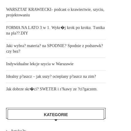
WARSZTAT KRAWIECKI- podcast o krawiectwie, szyciu,
projektowaniu
FORMA NA LATO 3 w 1. Wykr�j krok po kroku. Tunika
na pla??.DIY
Jaki wybra? materia? na SPODNIE? Spodnie z podszewk?
czy bez?
Indywidualne lekcje szycia w Warszawie
Idealny p?aszcz – jak uszy? ocieplany p?aszcz na zim?
Jak dobrze skr�ci? SWETER i r?kawy ze ?ci?gaczem.
KATEGORIE