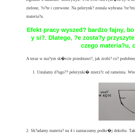
zielone, ?o?te i czerwone. Na pelerynk? zostala wybrana ?or
materia?u.
Efekt pracy wyszed? bardzo fajny, b
y si?. Dlatego, ?e zosta?y przyszyt
czego materia?u, 
A teraz w ma?ym sk�rcie przedstawi?, jak zrobi? co? podobne
Ustalamy d?ugo?? pelerynki� mierz?c od rameinia. Wted
2. Sk?adamy materia? na 4 i zaznaczamy podkr�j dekoltu. Ta