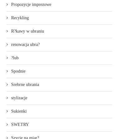
Propozycje imprezowe
Recykling
R?kawy w ubraniu
renowacja ubra?
?lub
Spodnie
Srebrne ubrania
stylizacje
Sukienki
SWETRY
Szycie na miar?