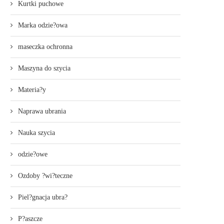
Kurtki puchowe
Marka odzie?owa
maseczka ochronna
Maszyna do szycia
Materia?y
Naprawa ubrania
Nauka szycia
odzie?owe
Ozdoby ?wi?teczne
Piel?gnacja ubra?
P?aszcze