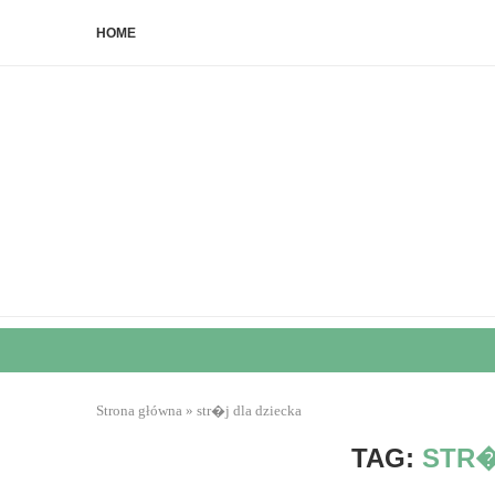
HOME
Strona główna
»
str�j dla dziecka
TAG:
STR�