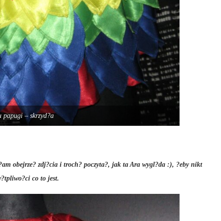
ju papugi – skrzyd?a
am obejrze? zdj?cia i troch? poczyta?, jak ta Ara wygl?da :), ?eby nikt
?tpliwo?ci co to jest.