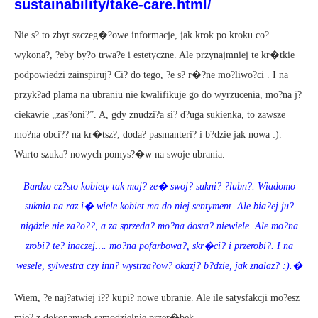
sustainability/take-care.html/
Nie s? to zbyt szczeg�?owe informacje, jak krok po kroku co?
wykona?, ?eby by?o trwa?e i estetyczne. Ale przynajmniej te kr�tkie
podpowiedzi zainspiruj? Ci? do tego, ?e s? r�?ne mo?liwo?ci . I na
przyk?ad plama na ubraniu nie kwalifikuje go do wyrzucenia, mo?na j?
ciekawie „zas?oni?”. A, gdy znudzi?a si? d?uga sukienka, to zawsze
mo?na obci?? na kr�tsz?, doda? pasmanteri? i b?dzie jak nowa :).
Warto szuka? nowych pomys?�w na swoje ubrania.
Bardzo cz?sto kobiety tak maj? ze� swoj? sukni? ?lubn?. Wiadomo
suknia na raz i� wiele kobiet ma do niej sentyment. Ale bia?ej ju?
nigdzie nie za?o??, a za sprzeda? mo?na dosta? niewiele. Ale mo?na
zrobi? te? inaczej…. mo?na pofarbowa?, skr�ci? i przerobi?. I na
wesele, sylwestra czy inn? wystrza?ow? okazj? b?dzie, jak znalaz? :).�
Wiem, ?e naj?atwiej i?? kupi? nowe ubranie. Ale ile satysfakcji mo?esz
mie? z dokonanych samodzielnie przer�bek.