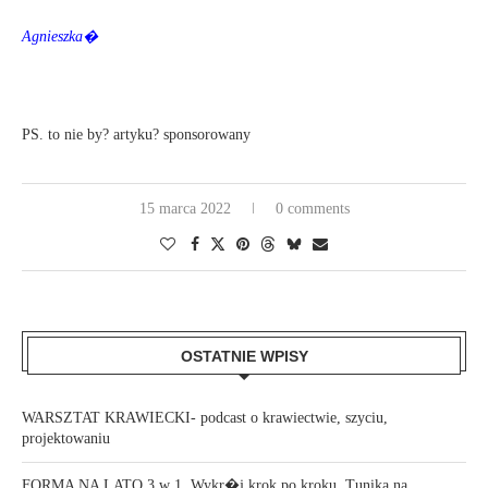
Agnieszka�
PS. to nie by? artyku? sponsorowany
15 marca 2022
0 comments
OSTATNIE WPISY
WARSZTAT KRAWIECKI- podcast o krawiectwie, szyciu,
projektowaniu
FORMA NA LATO 3 w 1. Wykr�j krok po kroku. Tunika na