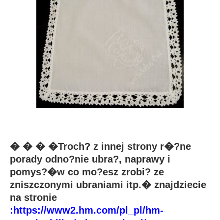
� � � �Troch? z innej strony r�?ne
porady odno?nie ubra?, naprawy i
pomys?�w co mo?esz zrobi? ze
zniszczonymi ubraniami itp.� znajdziecie
na stronie
:
https://www2.hm.com/pl_pl/hm-