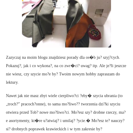
Zazyczaj na moim blogu znajdziesz porady dla os�b ju? szyj?cych.
Pokazuj?, jak i co wykona?, na co zwr�ci? uwag? itp. Ale je?li jeszcze
nie wiesz, czy szycie mo?e by? Twoim nowym hobby zapraszam do
lektury.
Nawet jak nie masz zbyt wiele cierpliwo?ci ?eby� szycia ubrania (to
„troch?” pracoch?onne), to sama mo?liwo?? tworzenia dzi?ki szyciu
otwiera przed Tob? nowe mo?liwo?ci. Mo?esz szy? drobne rzeczy, ma?
e asortymenty, kt�re u?atwiaj? i umilaj? ?ycie.� Mo?esz te? nauczy?
si? drobnych poprawek krawieckich i w tym zakresie by?