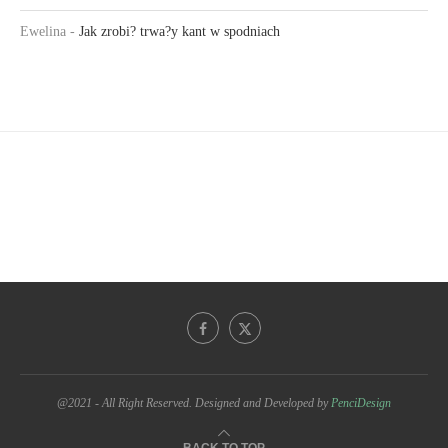
Ewelina
-
Jak zrobi? trwa?y kant w spodniach
@2021 - All Right Reserved. Designed and Developed by
PenciDesign