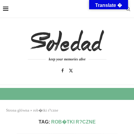
Translate �
keep your memories alive
Strona główna
»
rob�tki r?czne
TAG:
ROB�TKI R?CZNE