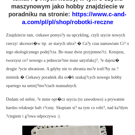
maszynowym jako hobby znajdziecie w
poradniku na stronie:
https://www.c-and-
a.com/pl/pl/shop/robotki-reczne
Znajdziecie tam, ciekawe pomys?y na upcykling, czyli szycie nowych
rzeczy/ akcesori�w itp. ze starych ubra?.� Ca?y czas namawiam Ci? o
tego ekologicznego podej?cia. Bo masz dwie przyjemno?ci. Kreujesz,
tworzysz co? nowego a jednocze?nie masz satysfakcj?, ?e dajesz�
drugie ?ycie ubraniom. A gdyby nie to ubrania mo?e trafi?by na ?
mietnik.� Ciekawy poradnik dla os�b szukaj?cych nowego hobby
opartego na umiej?tno?ciach manualnych.
Dodam od siebie, ?e mnie opr�cz szycia (to zawodowo) a prywatnie
bardzo relaksuje haft r?czny. Skupiam si? na tym co robi?, nad ka?dym
?ciegiem i g?owa odpoczywa :).