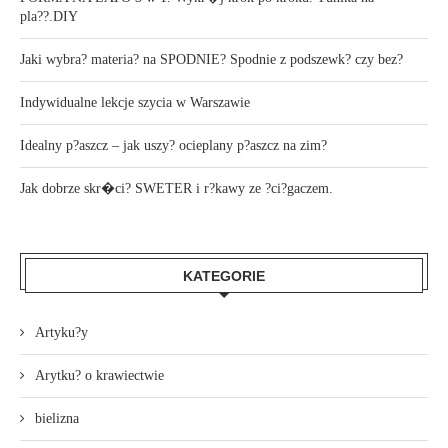
pla??.DIY
Jaki wybra? materia? na SPODNIE? Spodnie z podszewk? czy bez?
Indywidualne lekcje szycia w Warszawie
Idealny p?aszcz – jak uszy? ocieplany p?aszcz na zim?
Jak dobrze skr�ci? SWETER i r?kawy ze ?ci?gaczem.
KATEGORIE
Artyku?y
Arytku? o krawiectwie
bielizna