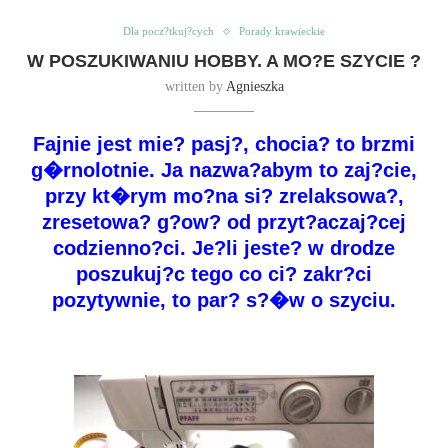
Dla pocz?tkuj?cych
Porady krawieckie
W POSZUKIWANIU HOBBY. A MO?E SZYCIE ?
written by
Agnieszka
Fajnie jest mie? pasj?, chocia? to brzmi
g�rnolotnie. Ja nazwa?abym to zaj?cie,
przy kt�rym mo?na si? zrelaksowa?,
zresetowa? g?ow? od przyt?aczaj?cej
codzienno?ci. Je?li jeste? w drodze
poszukuj?c tego co ci? zakr?ci
pozytywnie, to par? s?�w o szyciu.