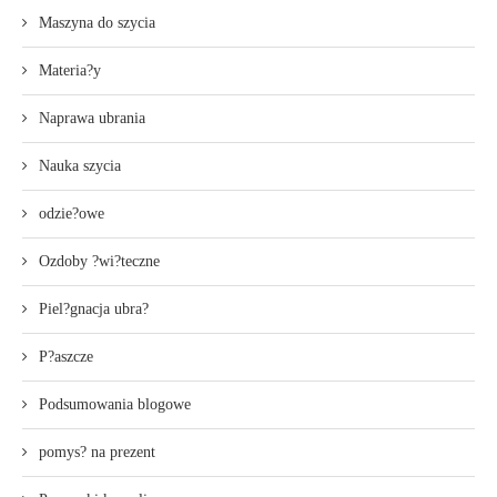
Maszyna do szycia
Materia?y
Naprawa ubrania
Nauka szycia
odzie?owe
Ozdoby ?wi?teczne
Piel?gnacja ubra?
P?aszcze
Podsumowania blogowe
pomys? na prezent