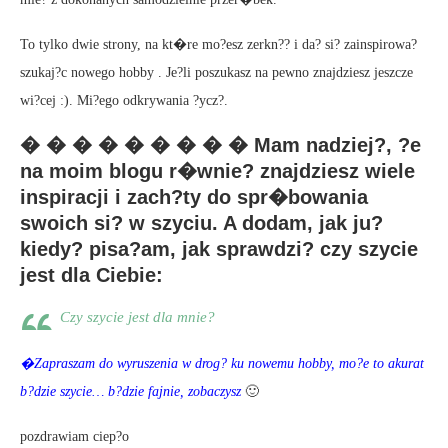
To tylko dwie strony, na kt�re mo?esz zerkn?? i da? si? zainspirowa?
szukaj?c nowego hobby . Je?li poszukasz na pewno znajdziesz jeszcze
wi?cej :). Mi?ego odkrywania ?ycz?.
� � � � � � � � � Mam nadziej?, ?e
na moim blogu r�wnie? znajdziesz wiele
inspiracji i zach?ty do spr�bowania
swoich si? w szyciu. A dodam, jak ju?
kiedy? pisa?am, jak sprawdzi? czy szycie
jest dla Ciebie:
Czy szycie jest dla mnie?
�Zapraszam do wyruszenia w drog? ku nowemu hobby, mo?e to akurat
b?dzie szycie… b?dzie fajnie, zobaczysz
🙂
pozdrawiam ciep?o