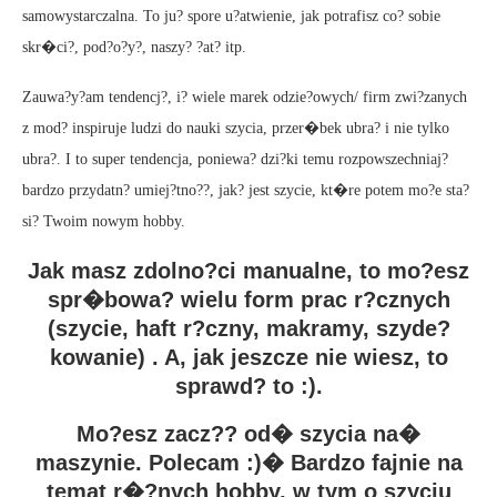
samowystarczalna. To ju? spore u?atwienie, jak potrafisz co? sobie
skr�ci?, pod?o?y?, naszy? ?at? itp.
Zauwa?y?am tendencj?, i? wiele marek odzie?owych/ firm zwi?zanych
z mod? inspiruje ludzi do nauki szycia, przer�bek ubra? i nie tylko
ubra?. I to super tendencja, poniewa? dzi?ki temu rozpowszechniaj?
bardzo przydatn? umiej?tno??, jak? jest szycie, kt�re potem mo?e sta?
si? Twoim nowym hobby.
Jak masz zdolno?ci manualne, to mo?esz
spr�bowa? wielu form prac r?cznych
(szycie, haft r?czny, makramy, szyde?
kowanie) . A, jak jeszcze nie wiesz, to
sprawd? to :).
Mo?esz zacz?? od� szycia na�
maszynie. Polecam :)� Bardzo fajnie na
temat r�?nych hobby, w tym o szyciu