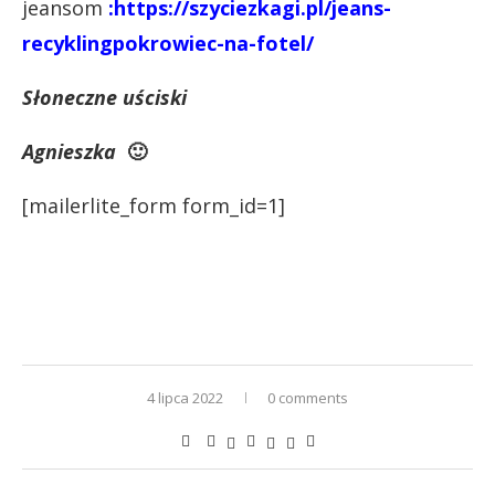
jeansom
:
https://szyciezkagi.pl/jeans-
recyklingpokrowiec-na-fotel/
Słoneczne uściski
Agnieszka
🙂
[mailerlite_form form_id=1]
4 lipca 2022
0 comments