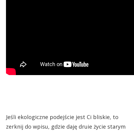
Jeśli ekologiczne podejście jest Ci bliskie, to
zerknij do wpisu, gdzie daję druie życie starym