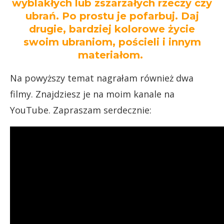
wyblakłych lub zszarzałych rzeczy czy
ubrań. Po prostu je pofarbuj. Daj
drugie, bardziej kolorowe życie
swoim ubraniom, pościeli i innym
materiałom.
Na powyższy temat nagrałam również dwa
filmy. Znajdziesz je na moim kanale na
YouTube. Zapraszam serdecznie: