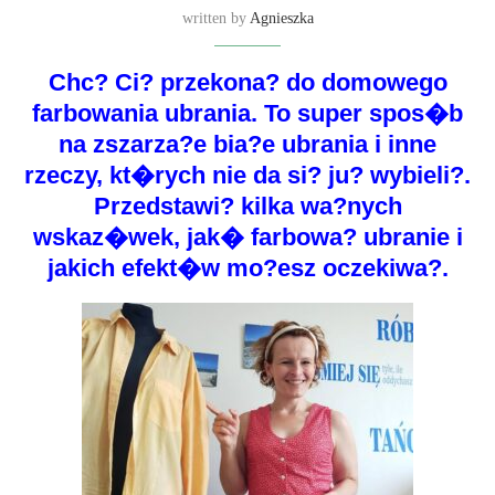
written by
Agnieszka
Chc? Ci? przekona? do domowego
farbowania ubrania. To super spos�b
na zszarza?e bia?e ubrania i inne
rzeczy, kt�rych nie da si? ju? wybieli?.
Przedstawi? kilka wa?nych
wskaz�wek, jak� farbowa? ubranie i
jakich efekt�w mo?esz oczekiwa?.