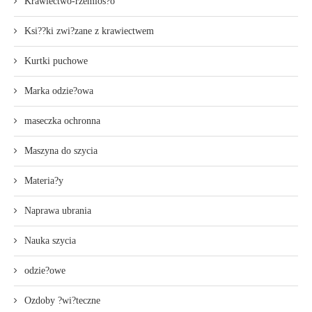
Krawiectwo-rzemios?o
Ksi??ki zwi?zane z krawiectwem
Kurtki puchowe
Marka odzie?owa
maseczka ochronna
Maszyna do szycia
Materia?y
Naprawa ubrania
Nauka szycia
odzie?owe
Ozdoby ?wi?teczne