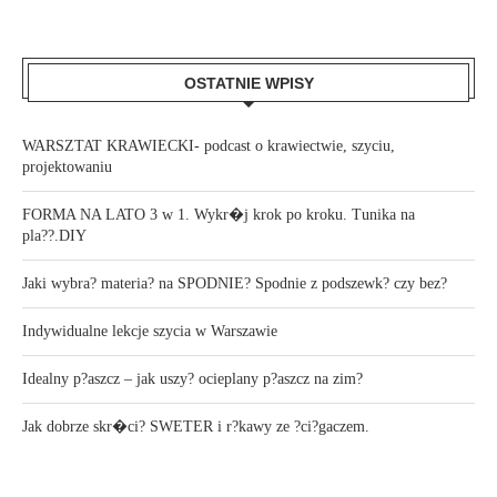
OSTATNIE WPISY
WARSZTAT KRAWIECKI- podcast o krawiectwie, szyciu,
projektowaniu
FORMA NA LATO 3 w 1. Wykr�j krok po kroku. Tunika na
pla??.DIY
Jaki wybra? materia? na SPODNIE? Spodnie z podszewk? czy bez?
Indywidualne lekcje szycia w Warszawie
Idealny p?aszcz – jak uszy? ocieplany p?aszcz na zim?
Jak dobrze skr�ci? SWETER i r?kawy ze ?ci?gaczem.