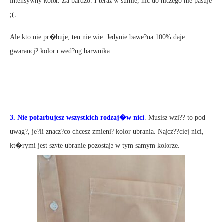
intensywny kolor. Za bardzo. I teraz w sumie, nic do niczego nie pasuje
;(.
Ale kto nie pr�buje, ten nie wie. Jedynie bawe?na 100% daje
gwarancj? koloru wed?ug barwnika.
3. Nie pofarbujesz wszystkich rodzaj�w nici
. Musisz wzi?? to pod
uwag?, je?li znacz?co chcesz zmieni? kolor ubrania. Najcz??ciej nici,
kt�rymi jest szyte ubranie pozostaje w tym samym kolorze.