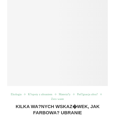
Ekologia
K?opoty z ubraniem
Materia?y
Piel?gnacja ubra?
Zero waste
KILKA WA?NYCH WSKAZ�WEK, JAK
FARBOWA? UBRANIE