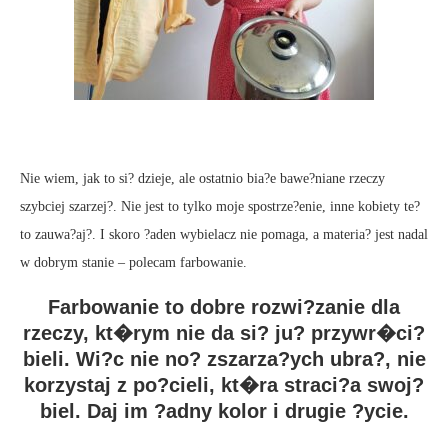
Nie wiem, jak to si? dzieje, ale ostatnio bia?e bawe?niane rzeczy
szybciej szarzej?. Nie jest to tylko moje spostrze?enie, inne kobiety te?
to zauwa?aj?. I skoro ?aden wybielacz nie pomaga, a materia? jest nadal
w dobrym stanie – polecam farbowanie.
Farbowanie to dobre rozwi?zanie dla
rzeczy, kt�rym nie da si? ju? przywr�ci?
bieli. Wi?c nie no? zszarza?ych ubra?, nie
korzystaj z po?cieli, kt�ra straci?a swoj?
biel. Daj im ?adny kolor i drugie ?ycie.