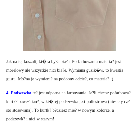
Jak na tej koszuli, kt�ra by?a bia?a. Po farbowaniu materia? jest
morelowy ale wszystkie nici bia?e. Wymiana guzik�w, to kwestia
gustu. Mo?na je wymieni? na podobny odcie?, co materia? :).
4. Podszewka
te? jest odporna na farbowanie. Je?li chcesz pofarbowa?
kurtk? bawe?nian?, w kt�rej podszewka jest poliestrowa (niestety cz?
sto stosowana). To kurtk? b?dziesz mie? w nowym kolorze, a
podszewk? i nici w starym!