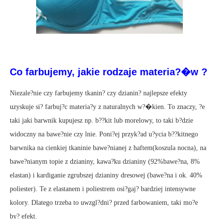
Co farbujemy, jakie rodzaje materia?�w ?
Niezale?nie czy farbujemy tkanin? czy dzianin? najlepsze efekty
uzyskuje si? farbuj?c materia?y z naturalnych w?�kien. To znaczy, ?e
taki jaki barwnik kupujesz np. b??kit lub morelowy, to taki b?dzie
widoczny na bawe?nie czy lnie. Poni?ej przyk?ad u?ycia b??kitnego
barwnika na cienkiej tkaninie bawe?nianej z haftem(koszula nocna), na
bawe?nianym topie z dzianiny, kawa?ku dzianiny (92%bawe?na, 8%
elastan) i kardiganie zgrubszej dzianiny dresowej (bawe?na i ok. 40%
poliester). Te z elastanem i poliestrem osi?gaj? bardziej intensywne
kolory. Dlatego trzeba to uwzgl?dni? przed farbowaniem, taki mo?e
by? efekt.