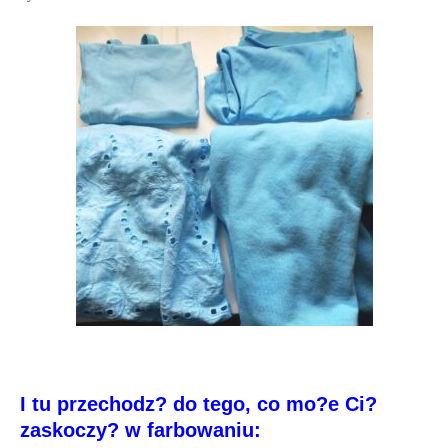
I tu przechodz? do tego, co mo?e Ci?
zaskoczy? w farbowaniu: