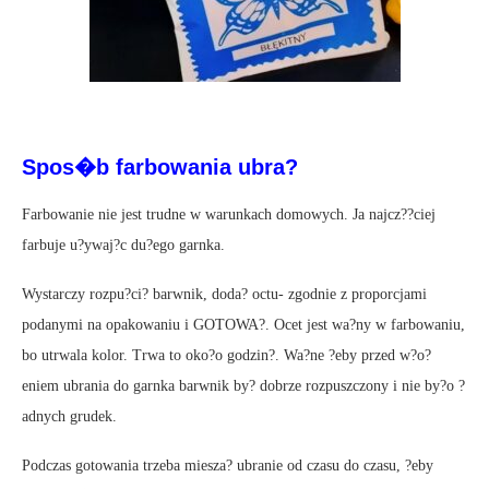
Spos�b farbowania ubra?
Farbowanie nie jest trudne w warunkach domowych. Ja najcz??ciej
farbuje u?ywaj?c du?ego garnka.
Wystarczy rozpu?ci? barwnik, doda? octu- zgodnie z proporcjami
podanymi na opakowaniu i GOTOWA?. Ocet jest wa?ny w farbowaniu,
bo utrwala kolor. Trwa to oko?o godzin?. Wa?ne ?eby przed w?o?
eniem ubrania do garnka barwnik by? dobrze rozpuszczony i nie by?o ?
adnych grudek.
Podczas gotowania trzeba miesza? ubranie od czasu do czasu, ?eby