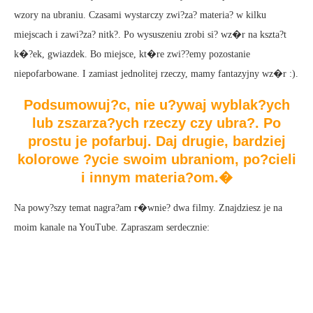
wzory na ubraniu. Czasami wystarczy zwi?za? materia? w kilku
miejscach i zawi?za? nitk?. Po wysuszeniu zrobi si? wz�r na kszta?t
k�?ek, gwiazdek. Bo miejsce, kt�re zwi??emy pozostanie
niepofarbowane. I zamiast jednolitej rzeczy, mamy fantazyjny wz�r :).
Podsumowuj?c, nie u?ywaj wyblak?ych
lub zszarza?ych rzeczy czy ubra?. Po
prostu je pofarbuj. Daj drugie, bardziej
kolorowe ?ycie swoim ubraniom, po?cieli
i innym materia?om.�
Na powy?szy temat nagra?am r�wnie? dwa filmy. Znajdziesz je na
moim kanale na YouTube. Zapraszam serdecznie: