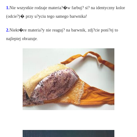
1.
Nie wszystkie rodzaje materia?�w farbuj? si? na identyczny kolor
(odcie?)� przy u?yciu tego samego barwnika!
2.
Niekt�re materia?y nie reaguj? na barwnik, zdj?cie poni?ej to
najlepiej obrazuje.