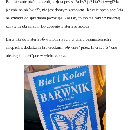
Bo ubieranie bia?ej koszuli, kt�ra przesta?a by? ju? bia?a i wygl?da
jedynie na nie?wie??, nie jest dobrym wyborem. Jedynie opcja poci?cia
na szmatki do sprz?tania pozostaje. Ale tak, to mo?na robi? z bardziej
zu?ytymi ubraniami. Bo dobrego materia?u szkoda.
Barwniki do materia?�w mo?na kupi? w wielu pasmanteriach i
sklepach z dodatkami krawieckimi, r�wnie? przez Internet. S? one
niedrogie i dost?pne w wielu kolorach.