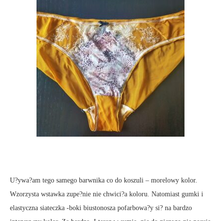
U?ywa?am tego samego barwnika co do koszuli – morelowy kolor.
Wzorzysta wstawka zupe?nie nie chwici?a koloru. Natomiast gumki i
elastyczna siateczka -boki biustonosza pofarbowa?y si? na bardzo