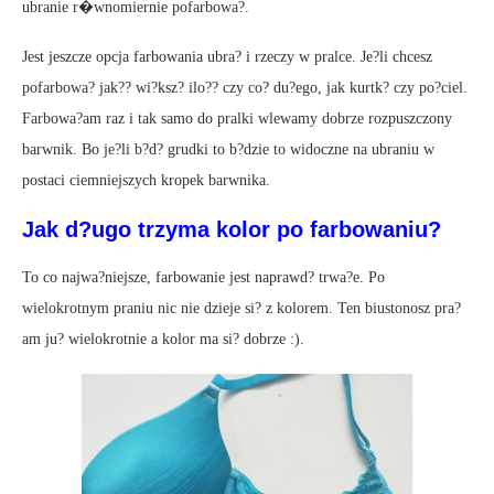
ubranie r�wnomiernie pofarbowa?.
Jest jeszcze opcja farbowania ubra? i rzeczy w pralce. Je?li chcesz
pofarbowa? jak?? wi?ksz? ilo?? czy co? du?ego, jak kurtk? czy po?ciel.
Farbowa?am raz i tak samo do pralki wlewamy dobrze rozpuszczony
barwnik. Bo je?li b?d? grudki to b?dzie to widoczne na ubraniu w
postaci ciemniejszych kropek barwnika.
Jak d?ugo trzyma kolor po farbowaniu?
To co najwa?niejsze, farbowanie jest naprawd? trwa?e. Po
wielokrotnym praniu nic nie dzieje si? z kolorem. Ten biustonosz pra?
am ju? wielokrotnie a kolor ma si? dobrze :).