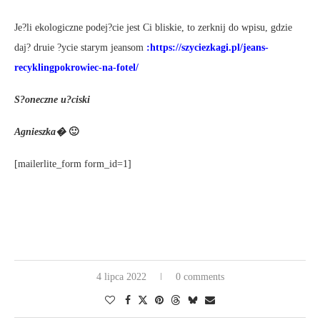
Je?li ekologiczne podej?cie jest Ci bliskie, to zerknij do wpisu, gdzie
daj? druie ?ycie starym jeansom
:
https://szyciezkagi.pl/jeans-
recyklingpokrowiec-na-fotel/
S?oneczne u?ciski
Agnieszka�
🙂
[mailerlite_form form_id=1]
4 lipca 2022
0 comments