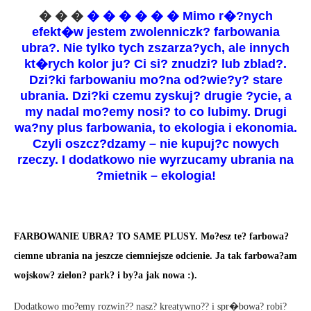
� � �
� � � � � � Mimo r�?nych
efekt�w jestem zwolenniczk? farbowania
ubra?. Nie tylko tych zszarza?ych, ale innych
kt�rych kolor ju? Ci si? znudzi? lub zblad?.
Dzi?ki farbowaniu mo?na od?wie?y? stare
ubrania. Dzi?ki czemu zyskuj? drugie ?ycie, a
my nadal mo?emy nosi? to co lubimy. Drugi
wa?ny plus farbowania, to ekologia i ekonomia.
Czyli oszcz?dzamy – nie kupuj?c nowych
rzeczy. I dodatkowo nie wyrzucamy ubrania na
?mietnik – ekologia!
FARBOWANIE UBRA? TO SAME PLUSY. Mo?esz te? farbowa?
ciemne ubrania na jeszcze ciemniejsze odcienie. Ja tak farbowa?am
wojskow? zielon? park? i by?a jak nowa :).
Dodatkowo mo?emy rozwin?? nasz? kreatywno?? i spr�bowa? robi?