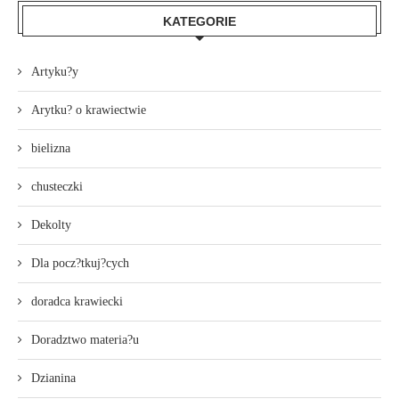
KATEGORIE
Artyku?y
Arytku? o krawiectwie
bielizna
chusteczki
Dekolty
Dla pocz?tkuj?cych
doradca krawiecki
Doradztwo materia?u
Dzianina