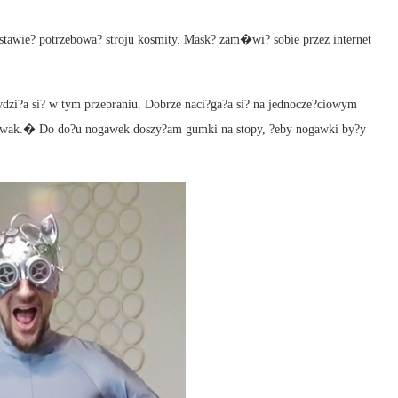
tawie? potrzebowa? stroju kosmity. Mask? zam�wi? sobie przez internet
zi?a si? w tym przebraniu. Dobrze naci?ga?a si? na jednocze?ciowym
 suwak.� Do do?u nogawek doszy?am gumki na stopy, ?eby nogawki by?y