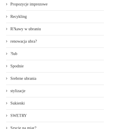
Propozycje imprezowe
Recykling
R?kawy w ubraniu
renowacja ubra?
?lub
Spodnie
Srebrne ubrania
stylizacje
Sukienki
SWETRY
Szycie na miar?