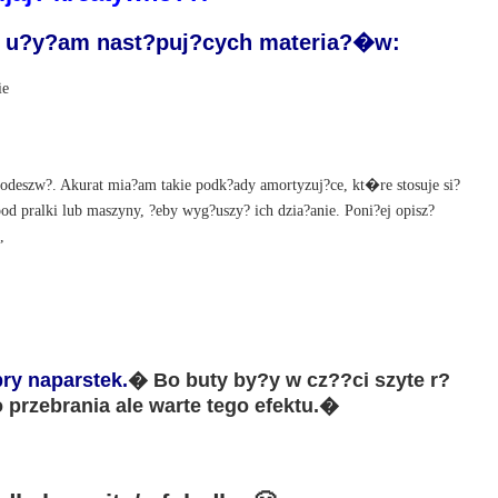
a u?y?am nast?puj?cych materia?�w:
ie
odeszw?. Akurat mia?am takie podk?ady amortyzuj?ce, kt�re stosuje si?
pod pralki lub maszyny, ?eby wyg?uszy? ich dzia?anie. Poni?ej opisz?
,
ry naparstek.
� Bo buty by?y w cz??ci szyte r?
 przebrania ale warte tego efektu.�