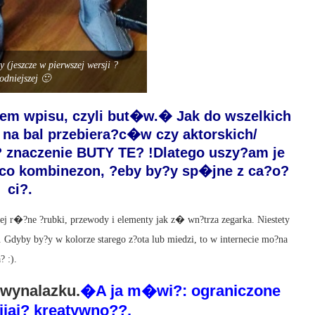
y (jeszcze w pierwszej wersji ?
odniejszej 🙂
tem wpisu, czyli but�w.� Jak do wszelkich
na bal przebiera?c�w czy aktorskich/
? znaczenie BUTY TE? !Dlatego uszy?am je
 co kombinezon, ?eby by?y sp�jne z ca?o?
ci?.
j r�?ne ?rubki, przewody i elementy jak z� wn?trza zegarka. Niestety
 Gdyby by?y w kolorze starego z?ota lub miedzi, to w internecie mo?na
? :).
 wynalazku.
�A ja m�wi?: ograniczone
ijaj? kreatywno??.