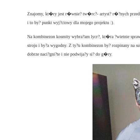
Znajomy, kt�ry jest r�wnie? tw�rc?- artyst? r�?nych przeds
i to by? punkt wyj?ciowy dla mojego projektu :).
Na kombinezon kosmity wybra?am lycr?, kt�ra ?wietnie sprawd
stroju i by?a wygodny. Z ty?u kombinezon by? rozpinany na
dobrze naci?gni?te i nie podwija?y si? do g�ry.