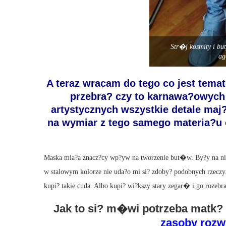
Str�j kosmity i but
ag
A teraz wracam do tego co jest tema
przebra? czy to karnawa?owych 
artystycznych wszystkie detale maj
na wymiar z tego samego materia?u
Maska mia?a znacz?cy wp?yw na tworzenie but�w. By?y na nie
w stalowym kolorze nie uda?o mi si? zdoby? podobnych rzeczy.
kupi? takie cuda. Albo kupi? wi?kszy stary zegar� i go rozebra
Jak to si? m�wi potrzeba matk?
zasoby rozw