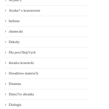
Artyku?y
Arytku? o krawiectwie
bielizna
chusteczki
Dekolty
Dla pocz?tkuj?cych
doradca krawiecki
Doradztwo materia?u
Dzianina
Dzieci?ce ubranka
Ekologia