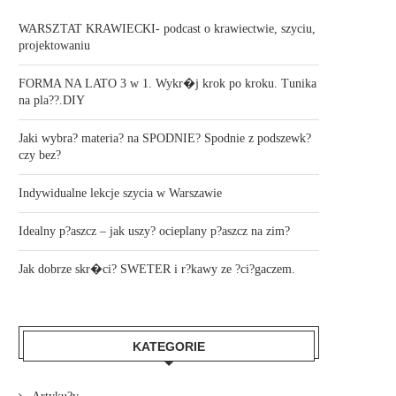
WARSZTAT KRAWIECKI- podcast o krawiectwie, szyciu,
projektowaniu
FORMA NA LATO 3 w 1. Wykr�j krok po kroku. Tunika
na pla??.DIY
Jaki wybra? materia? na SPODNIE? Spodnie z podszewk?
czy bez?
Indywidualne lekcje szycia w Warszawie
Idealny p?aszcz – jak uszy? ocieplany p?aszcz na zim?
Jak dobrze skr�ci? SWETER i r?kawy ze ?ci?gaczem.
KATEGORIE