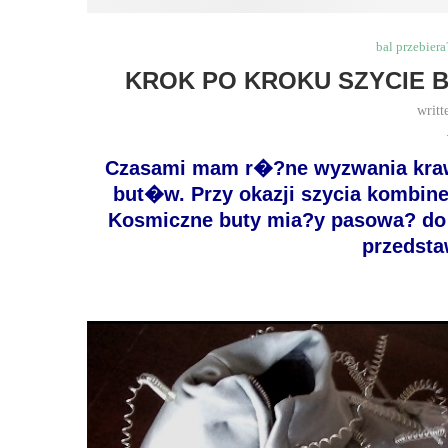
bal przebie
KROK PO KROKU SZYCIE 
writt
Czasami mam r�?ne wyzwania krawiec
but�w. Przy okazji szycia kombin
Kosmiczne buty mia?y pasowa? do 
przedsta