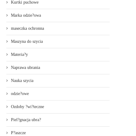
Kurtki puchowe
Marka odzie?owa
maseczka ochronna
Maszyna do szycia
Materia?y
Naprawa ubrania
Nauka szycia
odzie?owe
Ozdoby ?wi?teczne
Piel?gnacja ubra?
P?aszcze