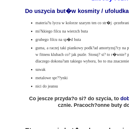
Do uszycia but�w kosmity / ufoludk
materia?u lycra w kolorze szarym ten co str�j -przebran
mi?kkiego filcu na wierzch buta
grubego filcu na sp�d buta
guma, a raczej taki piankowy podk?ad amortyzuj?cy na p
w fitness klubach co? jak puzle. Stosuj? si? to r�wnie? 
dlaczego dokona?am takiego wyboru, bo to ma znaczenie
suwak
metalowe spr??ynki
nici do jeansu
Co jescze przyda?o si? do szycia, to
dob
cznie. Pracoch?onne buty do