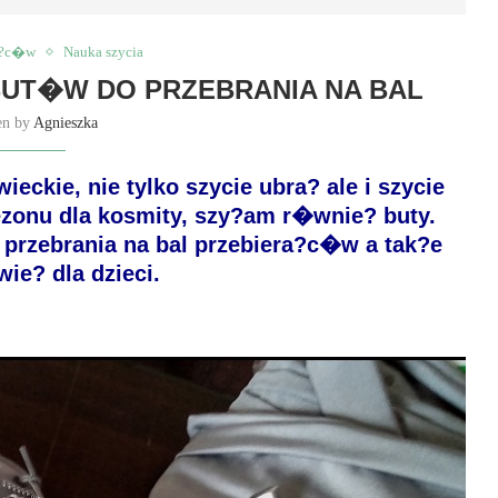
ra?c�w
Nauka szycia
BUT�W DO PRZEBRANIA NA BAL
en by
Agnieszka
kie, nie tylko szycie ubra? ale i szycie
ezonu dla kosmity, szy?am r�wnie? buty.
przebrania na bal przebiera?c�w a tak?e
wie? dla dzieci.