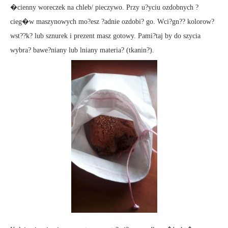
�cienny woreczek na chleb/ pieczywo. Przy u?yciu ozdobnych ?
cieg�w maszynowych mo?esz ?adnie ozdobi? go. Wci?gn?? kolorow?
wst??k? lub sznurek i prezent masz gotowy. Pami?taj by do szycia
wybra? bawe?niany lub lniany materia? (tkanin?).