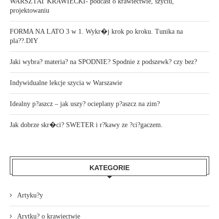
WARSZTAT KRAWIECKI- podcast o krawiectwie, szyciu,
projektowaniu
FORMA NA LATO 3 w 1. Wykr�j krok po kroku. Tunika na
pla??.DIY
Jaki wybra? materia? na SPODNIE? Spodnie z podszewk? czy bez?
Indywidualne lekcje szycia w Warszawie
Idealny p?aszcz – jak uszy? ocieplany p?aszcz na zim?
Jak dobrze skr�ci? SWETER i r?kawy ze ?ci?gaczem.
KATEGORIE
Artyku?y
Arytku? o krawiectwie