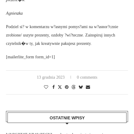
Agnieszka
Podziel si? w komentarzu w?asnymi pomys?ami na w?asnor?cznie
zrobione/ uszyte prezenty, ozdoby ?wi?teczne. Zainspiruj innych
czytelnik�w ty, jak kreatywnie pakujesz prezenty.
[mailerlite_form form_id=1]
13 grudnia 2023
0 comments
OSTATNIE WPISY