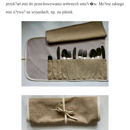
przyk?ad etui do przechowywania srebrnych sztu?c�w. Mo?esz takiego
etui u?ywa? na wyjazdach, np. na piknik.