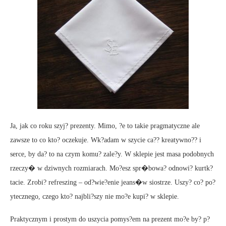
Ja, jak co roku szyj? prezenty. Mimo, ?e to takie pragmatyczne ale
zawsze to co kto? oczekuje. Wk?adam w szycie ca?? kreatywno?? i
serce, by da? to na czym komu? zale?y. W sklepie jest masa podobnych
rzeczy� w dziwnych rozmiarach. Mo?esz spr�bowa? odnowi? kurtk?
tacie. Zrobi? refreszing – od?wie?enie jeans�w siostrze. Uszy? co? po?
ytecznego, czego kto? najbli?szy nie mo?e kupi? w sklepie.
Praktycznym i prostym do uszycia pomys?em na prezent mo?e by? p?