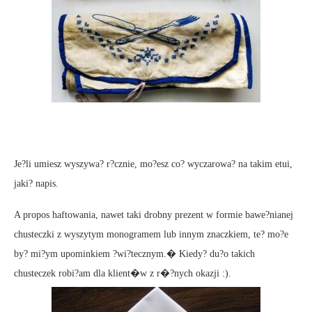
Je?li umiesz wyszywa? r?cznie, mo?esz co? wyczarowa? na takim etui,
jaki? napis.
A propos haftowania, nawet taki drobny prezent w formie bawe?nianej
chusteczki z wyszytym monogramem lub innym znaczkiem, te? mo?e
by? mi?ym upominkiem ?wi?tecznym.� Kiedy? du?o takich
chusteczek robi?am dla klient�w z r�?nych okazji :).