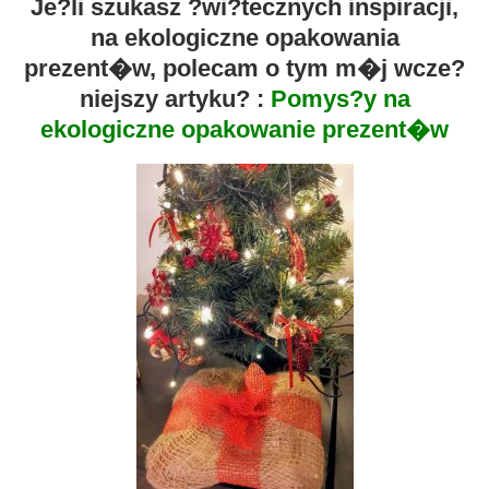
Je?li szukasz ?wi?tecznych inspiracji,
na ekologiczne opakowania
prezent�w, polecam o tym m�j wcze?
niejszy artyku? :
Pomys?y na
ekologiczne opakowanie prezent�w