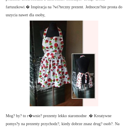
fartuszkowi.� Inspiracja na ?wi?teczny prezent. Jednocze?nie prosta do
uszycia nawet dla osoby,
Mog? by? to r�wnie? prezenty lekko staromodne .� Kreatywne
pomys?y na prezenty przychodz?, kiedy dobrze znasz drug? osob?. Na