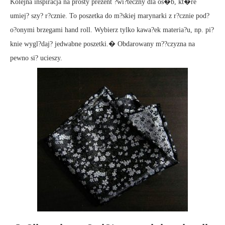
Kolejna inspiracja na prosty prezent ?wi?teczny dla os�b, kt�re
umiej? szy? r?cznie. To poszetka do m?skiej marynarki z r?cznie pod?
o?onymi brzegami hand roll. Wybierz tylko kawa?ek materia?u, np. pi?
knie wygl?daj? jedwabne poszetki.� Obdarowany m??czyzna na
pewno si? ucieszy.