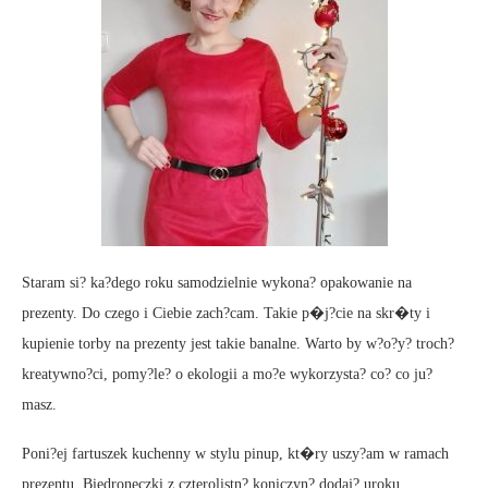
Staram si? ka?dego roku samodzielnie wykona? opakowanie na
prezenty. Do czego i Ciebie zach?cam. Takie p�j?cie na skr�ty i
kupienie torby na prezenty jest takie banalne. Warto by w?o?y? troch?
kreatywno?ci, pomy?le? o ekologii a mo?e wykorzysta? co? co ju?
masz.
Poni?ej fartuszek kuchenny w stylu pinup, kt�ry uszy?am w ramach
prezentu. Biedroneczki z czterolistn? koniczyn? dodaj? uroku