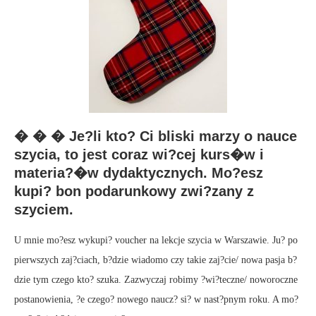
� � � Je?li kto? Ci bliski marzy o nauce
szycia, to jest coraz wi?cej kurs�w i
materia?�w dydaktycznych. Mo?esz
kupi? bon podarunkowy zwi?zany z
szyciem.
U mnie mo?esz wykupi? voucher na lekcje szycia w Warszawie. Ju? po
pierwszych zaj?ciach, b?dzie wiadomo czy takie zaj?cie/ nowa pasja b?
dzie tym czego kto? szuka. Zazwyczaj robimy ?wi?teczne/ noworoczne
postanowienia, ?e czego? nowego naucz? si? w nast?pnym roku. A mo?