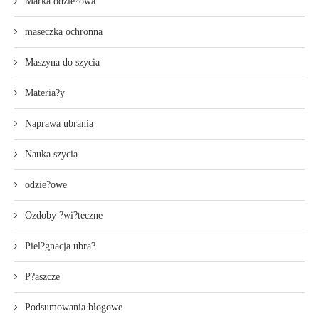
Marka odzie?owa
maseczka ochronna
Maszyna do szycia
Materia?y
Naprawa ubrania
Nauka szycia
odzie?owe
Ozdoby ?wi?teczne
Piel?gnacja ubra?
P?aszcze
Podsumowania blogowe