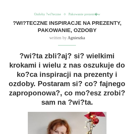
Ozdoby ?wi?teczne
Pakowanie prezent�w
?WI?TECZNE INSPIRACJE NA PREZENTY,
PAKOWANIE, OZDOBY
written by
Agnieszka
?wi?ta zbli?aj? si? wielkimi
krokami i wielu z nas oszukuje do
ko?ca inspiracji na prezenty i
ozdoby.
Postaram si? co? fajnego
zaproponowa?, co mo?esz zrobi?
sam na ?wi?ta.