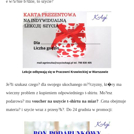
e w?a?nie b?dzie, to szycie?
Je?li szukasz czego? dla swojego ukochanego m??czyzny, kt�ry ma
wieczny problem z kupieniem odpowiedniego t-shirtu. Mo?esz
podarowa? mu
voucher na uszycie t-shirtu na miar?
.Cena obejmuje
materia? i szycie wraz z przesy?k?. Do 24 grudnia w promocji: