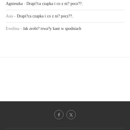
Agnieszka
-
Drapi?ca czapka i co z ni? pocz??.
Asia
-
Drapi?ca czapka i co z ni? pocz??.
Ewelina
-
Jak zrobi? trwa?y kant w spodniach