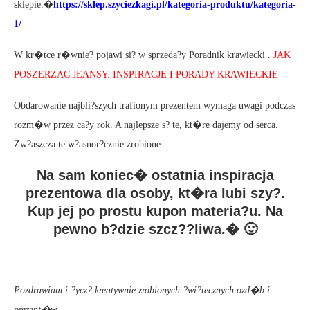
sklepie:�
https://sklep.szyciezkagi.pl/kategoria-produktu/kategoria-
1/
W kr�tce r�wnie? pojawi si? w sprzeda?y Poradnik krawiecki .
JAK
POSZERZAC JEANSY. INSPIRACJE I PORADY KRAWIECKIE
Obdarowanie najbli?szych trafionym prezentem wymaga uwagi podczas
rozm�w przez ca?y rok. A najlepsze s? te, kt�re dajemy od serca.
Zw?aszcza te w?asnor?cznie zrobione.
Na sam koniec� ostatnia inspiracja
prezentowa dla osoby, kt�ra lubi szy?.
Kup jej po prostu kupon materia?u. Na
pewno b?dzie szcz??liwa.� 🙂
Pozdrawiam i ?ycz? kreatywnie zrobionych ?wi?tecznych ozd�b i
prezent�w.