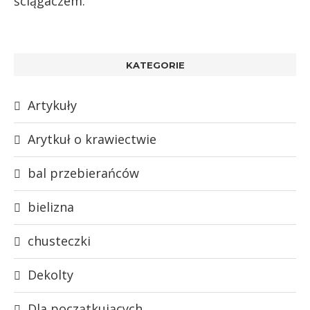
ściągaczem.
KATEGORIE
Artykuły
Arytkuł o krawiectwie
bal przebierańców
bielizna
chusteczki
Dekolty
Dla początkujących