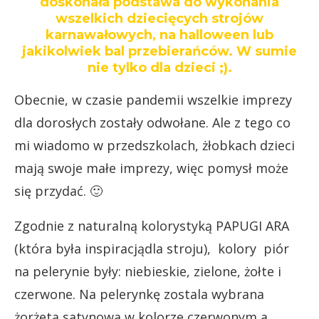
doskonała podstawa do wykonania
wszelkich dziecięcych strojów
karnawałowych, na halloween lub
jakikolwiek bal przebierańców. W sumie
nie tylko dla dzieci ;).
Obecnie, w czasie pandemii wszelkie imprezy
dla dorosłych zostały odwołane. Ale z tego co
mi wiadomo w przedszkolach, żłobkach dzieci
mają swoje małe imprezy, więc pomysł może
się przydać. 🙂
Zgodnie z naturalną kolorystyką PAPUGI ARA
(która była inspiracjądla stroju), kolory piór
na pelerynie były: niebieskie, zielone, żołte i
czerwone. Na pelerynkę zostala wybrana
żorżeta satynowa w kolorze czerwonym a