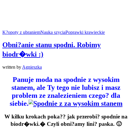
K?opoty z ubraniem
Nauka szycia
Poprawki krawieckie
Obni?anie stanu spodni. Robimy
biodr�wki :)
written by
Agnieszka
Panuje moda na spodnie z wysokim
stanem, ale Ty tego nie lubisz i masz
problem ze znalezieniem czego? dla
siebie.
W kilku krokach poka?? jak przerobi? spodnie na
biodr�wki.� Czyli obni?amy lini? paska. 🙂