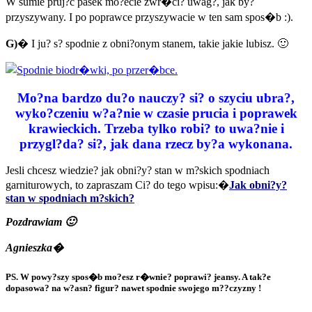
W sumie pruj?c pasek mo?ecie zwr�ci? uwag?, jak by?
przyszywany. I po poprawce przyszywacie w ten sam spos�b :).
G)
� I ju? s? spodnie z obni?onym stanem, takie jakie lubisz. 🙂
Mo?na bardzo du?o nauczy? si? o szyciu ubra?,
wyko?czeniu w?a?nie w czasie prucia i poprawek
krawieckich. Trzeba tylko robi? to uwa?nie i
przygl?da? si?, jak dana rzecz by?a wykonana.
Jesli chcesz wiedzie? jak obni?y? stan w m?skich spodniach
garniturowych, to zapraszam Ci? do tego wpisu:�
Jak obni?y?
stan w spodniach m?skich?
Pozdrawiam 🙂
Agnieszka�
PS. W powy?szy spos�b mo?esz r�wnie? poprawi? jeansy. A tak?e
dopasowa? na w?asn? figur? nawet spodnie swojego m??czyzny !