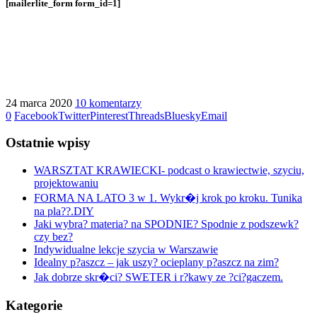
[mailerlite_form form_id=1]
24 marca 2020
10 komentarzy
0
Facebook
Twitter
Pinterest
Threads
Bluesky
Email
Ostatnie wpisy
WARSZTAT KRAWIECKI- podcast o krawiectwie, szyciu,
projektowaniu
FORMA NA LATO 3 w 1. Wykr�j krok po kroku. Tunika
na pla??.DIY
Jaki wybra? materia? na SPODNIE? Spodnie z podszewk?
czy bez?
Indywidualne lekcje szycia w Warszawie
Idealny p?aszcz – jak uszy? ocieplany p?aszcz na zim?
Jak dobrze skr�ci? SWETER i r?kawy ze ?ci?gaczem.
Kategorie