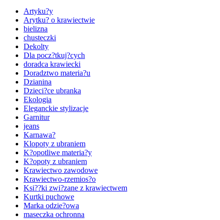
Artyku?y
Arytku? o krawiectwie
bielizna
chusteczki
Dekolty
Dla pocz?tkuj?cych
doradca krawiecki
Doradztwo materia?u
Dzianina
Dzieci?ce ubranka
Ekologia
Eleganckie stylizacje
Garnitur
jeans
Karnawa?
Klopoty z ubraniem
K?opotliwe materia?y
K?opoty z ubraniem
Krawiectwo zawodowe
Krawiectwo-rzemios?o
Ksi??ki zwi?zane z krawiectwem
Kurtki puchowe
Marka odzie?owa
maseczka ochronna