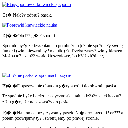
C)
� Nale?y odpru? pasek.
D)
� �Obci?? g�r? spodni.
Spodnie by?y z kieszeniami, a po obci?ciu ju? nie spe?nia?y swojej
funkcji (wlot kieszeni by? malutki) :). Trzeba zaszy? wloty kieszeni.
Mo?na te? usun?? worki kieszeniowe, bo b?d? zb?dne :).
E)
� �Dopasowanie obwodu g�ry spodni do obwodu paska.
Te spodnie by?y bardzo elastyczne ale i tak nale?a?o je lekko zw?
zi? u g�ry, ?eby pasowa?y do paska.
F)
� �Na koniec przyszywamy pasek. Najpierw przedni? cz??? a
potem podwijamy ty? i st?bnujemy po prawej stronie.