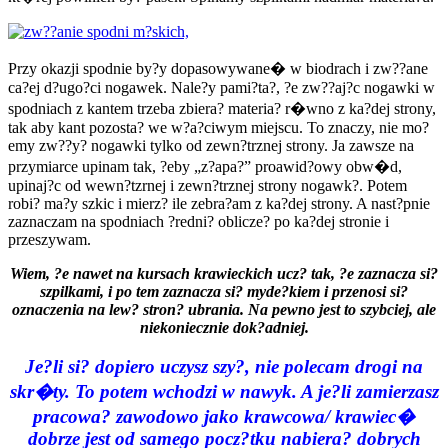
Przy okazji spodnie by?y dopasowywane� w biodrach i zw??ane
ca?ej d?ugo?ci nogawek. Nale?y pami?ta?, ?e zw??aj?c nogawki w
spodniach z kantem trzeba zbiera? materia? r�wno z ka?dej strony,
tak aby kant pozosta? we w?a?ciwym miejscu. To znaczy, nie mo?
emy zw??y? nogawki tylko od zewn?trznej strony. Ja zawsze na
przymiarce upinam tak, ?eby „z?apa?” proawid?owy obw�d,
upinaj?c od wewn?tzrnej i zewn?trznej strony nogawk?. Potem
robi? ma?y szkic i mierz? ile zebra?am z ka?dej strony. A nast?pnie
zaznaczam na spodniach ?redni? oblicze? po ka?dej stronie i
przeszywam.
Wiem, ?e nawet na kursach krawieckich ucz? tak, ?e zaznacza si?
szpilkami, i po tem zaznacza si? myde?kiem i przenosi si?
oznaczenia na lew? stron? ubrania. Na pewno jest to szybciej, ale
niekoniecznie dok?adniej.
Je?li si? dopiero uczysz szy?, nie polecam drogi na
skr�ty. To potem wchodzi w nawyk. A je?li zamierzasz
pracowa? zawodowo jako krawcowa/ krawiec�
dobrze jest od samego pocz?tku nabiera? dobrych