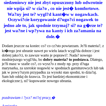
siedzeniowy nie jest zbyt opuszczony lub odwrotnie
nie wpija si? w cia?o , co nie jest� komfortowe.
Wa?ny jest te? wygl?d kant�w w nogawkach.
Oczywi?cie korygowanie d?ugo?ci nogawek to
jedno ale to, jak spodnie trzymaj? si? na g�rze te?
jest wa?ne i wp?ywa na kanty i ich za?amania na
dole.�
Dodam jeszcze na koniec co? co cz?sto powtarzam. Je?li materia?, z
kt�rego jest ubranie nawet po wielu latach wygl?da dobrze i jest
dobrej jako?ci, to zawsze warto je poprawi?. Nada? nowego
modniejszego wygl?du, bo
dobry materia? to podstawa.
Dlatego,
je?li masz w szafie co?, co wysz?o z mody np. przy d?uga
marynarka, za szerokie nogawki w spodniach garniturowych lub tak
jak w powy?szym przypadku za wysoki stan spodni, to dzia?aj.
Sam lub oddaj do krawca. To jest bardziej ekonomiczne i
ekologiczne:), ni? kupowanie nowego ubrania.
pozdrawiam i ?ycz? mi?ej pracy,�
Agnieszka