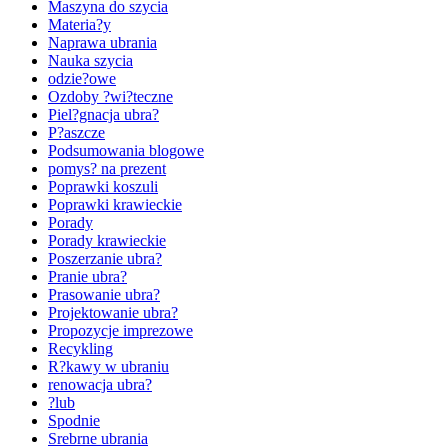
Maszyna do szycia
Materia?y
Naprawa ubrania
Nauka szycia
odzie?owe
Ozdoby ?wi?teczne
Piel?gnacja ubra?
P?aszcze
Podsumowania blogowe
pomys? na prezent
Poprawki koszuli
Poprawki krawieckie
Porady
Porady krawieckie
Poszerzanie ubra?
Pranie ubra?
Prasowanie ubra?
Projektowanie ubra?
Propozycje imprezowe
Recykling
R?kawy w ubraniu
renowacja ubra?
?lub
Spodnie
Srebrne ubrania