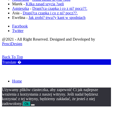
Marek
-
Kilka zasad szycia ?agli
Agnieszka
-
Drapi?ca czapka i co z ni? pocz??.
Asia
-
Drapi?ca czapka i co z ni? pocz??.
Ewelina
-
Jak zrobi? trwa?y kant w spodniach
Facebook
Twitter
@2021 - All Right Reserved. Designed and Developed by
PenciDesign
Back To Top
Translate �
Home
Używamy plików ciasteczka, aby zapewnić Ci jak najlepsze
wrażenia z korzystania z naszej witryny. Jeśli nadal będziesz
korzystać z tej witryny, będziemy zakładać, że jesteś z niej
zadowolony.
Ok