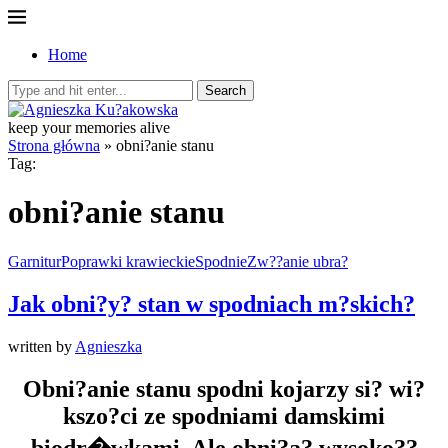
Home
Search
keep your memories alive
Strona główna
»
obni?anie stanu
Tag:
obni?anie stanu
Garnitur
Poprawki krawieckie
Spodnie
Zw??anie ubra?
Jak obni?y? stan w spodniach m?skich?
written by
Agnieszka
Obni?anie stanu spodni kojarzy si? wi?
kszo?ci ze spodniami damskimi
biodr�wkami. Ale obni?a? wysoko??