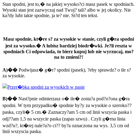
Stan spodni, jest to,� na jakiej wysoko?ci masz pasek w spodniach.
Wysoki stan jest zazwyczaj nad Twoj? tali? albo w jej okolicy. Nie
ka?dy lubi takie spodnie, ja te? nie. St?d ten tekst.
Masz spodnie, kt�re s? za wysokie w stanie, czyli g�ra spodni
jest za wysoko.� A lubisz bardziej biodr�wki. Je?li reszta w
spodniach Ci odpowiada, to bierz kupuj lub nie wyrzucaj, mo?
na to zmieni?!
A)��
Podwijasz� g�r? spodni (pasek), ?eby sprawdz? o ile s?
za wysokie.
B)��
Nast?pnie odmierzasz o� ile� zosta?a pod?o?ona g�ra
spodni. W tym przypadku� spodnie by?y za wysokie o szeroko??
paska, czyli� 5 cm.� Zaznaczy?am 5 cm od linii wszycia paska i
odj??am 1,5 na wszycie paska (zapas szwu) . Czyli g�rna linia
wzd?u?, kt�rej nale?a?o ci?? by?a oznaczona na wys. 3,5 cm od
linii wszyscia paska.