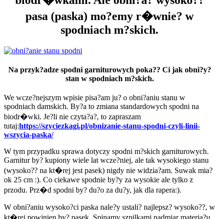
pasa (paska) mo?emy r�wnie? w
spodniach m?skich.
Na przyk?adze spodni garniturowych poka?? Ci jak obni?y?
stan w spodniach m?skich.
We wcze?nejszym wpisie pisa?am ju? o obni?aniu stanu w
spodniach damskich. By?a to zmiana standardowych spodni na
biodr�wki. Je?li nie czyta?a?, to zapraszam
tutaj:
https://szyciezkagi.pl/obnizanie-stanu-spodni-czyli-linii-
wszycia-paska/
W tym przypadku sprawa dotyczy spodni m?skich garniturowych.
Garnitur by? kupiony wiele lat wcze?niej, ale tak wysokiego stanu
(wysoko?? na kt�rej jest pasek) nigdy nie widzia?am. Suwak mia?
ok 25 cm :). Co ciekawe spodnie by?y za wysokie ale tylko z
przodu. Prz�d spodni by? du?o za du?y, jak dla rapera:).
W obni?aniu wysoko?ci paska nale?y ustali? najlepsz? wysoko??, w
kt�rej powinien by? pasek. Spinamy szpilkami nadmiar materia?u.