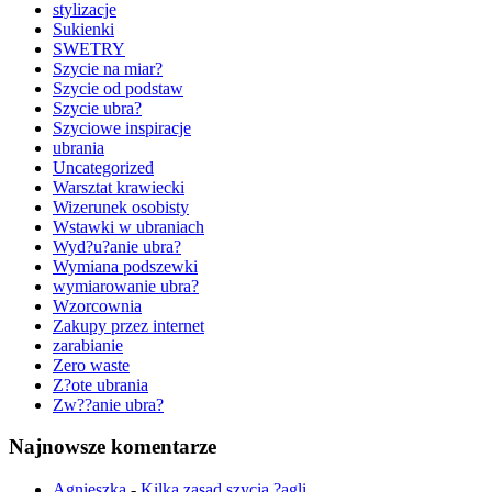
stylizacje
Sukienki
SWETRY
Szycie na miar?
Szycie od podstaw
Szycie ubra?
Szyciowe inspiracje
ubrania
Uncategorized
Warsztat krawiecki
Wizerunek osobisty
Wstawki w ubraniach
Wyd?u?anie ubra?
Wymiana podszewki
wymiarowanie ubra?
Wzorcownia
Zakupy przez internet
zarabianie
Zero waste
Z?ote ubrania
Zw??anie ubra?
Najnowsze komentarze
Agnieszka
-
Kilka zasad szycia ?agli