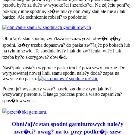
przodu by?o za du?o w wysoko?ci i szeroko?ci. Na zdj?ciu poni?ej
pokazuj? inne spodnie, kt�re mia?y obni?any stan ale nie a? tak
bardzo. Ale technicznie robi si? to podobnie).
Obni?aj?c stan spodni, zwi?ksza sie zazwyczaj obw�d g�ry
spodni, kt�ry trzeba dopasowa? do paska zw??aj?c po bokach lub
na tylnim szwie. Te spodnie by?y i tak do zw??enia, wi?c i tak
trzeba by?o skorygowa? obw�d.
Nast?pnie zosta?o wyprucie paska troch? poza szwy boczne. Do
wyrysowanej nowej liniii stanu spodni nale?y doda? zapas na
wszycie do paska.
Potem ju? wystarczy wszy? pasek, zgodnie z tym jak by?
wszywany pierotnie. Dlatego podczas prucia warto zapami?ta?
spos�b wszycia.
Obni?aj?c stan spodni garniturowych nale?y
zwr�ci? uwag? na to, przy podkr�j- szew