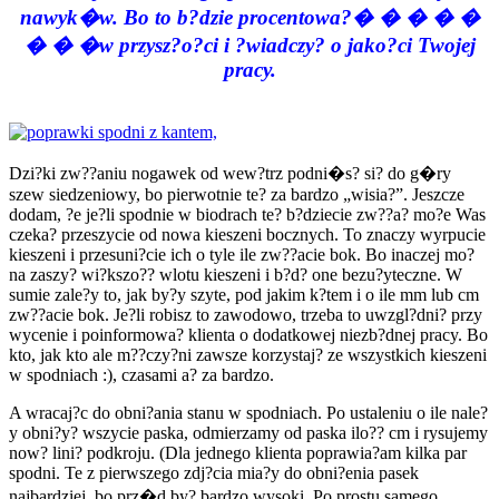
nawyk�w. Bo to b?dzie procentowa?� � � � �
� � �w przysz?o?ci i ?wiadczy? o jako?ci Twojej
pracy.
Dzi?ki zw??aniu nogawek od wew?trz podni�s? si? do g�ry
szew siedzeniowy, bo pierwotnie te? za bardzo „wisia?”. Jeszcze
dodam, ?e je?li spodnie w biodrach te? b?dziecie zw??a? mo?e Was
czeka? przeszycie od nowa kieszeni bocznych. To znaczy wyrpucie
kieszeni i przesuni?cie ich o tyle ile zw??acie bok. Bo inaczej mo?
na zaszy? wi?kszo?? wlotu kieszeni i b?d? one bezu?yteczne. W
sumie zale?y to, jak by?y szyte, pod jakim k?tem i o ile mm lub cm
zw??acie bok. Je?li robisz to zawodowo, trzeba to uwzgl?dni? przy
wycenie i poinformowa? klienta o dodatkowej niezb?dnej pracy. Bo
kto, jak kto ale m??czy?ni zawsze korzystaj? ze wszystkich kieszeni
w spodniach :), czasami a? za bardzo.
A wracaj?c do obni?ania stanu w spodniach. Po ustaleniu o ile nale?
y obni?y? wszycie paska, odmierzamy od paska ilo?? cm i rysujemy
now? lini? podkroju. (Dla jednego klienta poprawia?am kilka par
spodni. Te z pierwszego zdj?cia mia?y do obni?enia pasek
najbardziej, bo prz�d by? bardzo wysoki. Po prostu samego