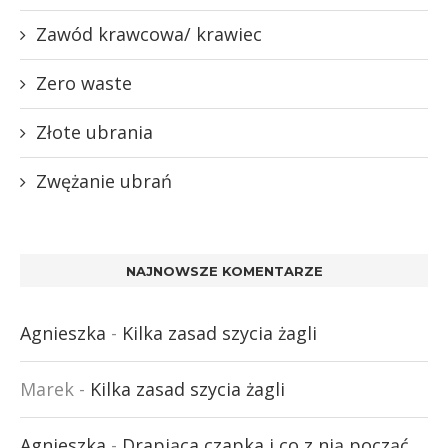
Zawód krawcowa/ krawiec
Zero waste
Złote ubrania
Zwężanie ubrań
NAJNOWSZE KOMENTARZE
Agnieszka
-
Kilka zasad szycia żagli
Marek
-
Kilka zasad szycia żagli
Agnieszka
-
Drapiąca czapka i co z nią począć.