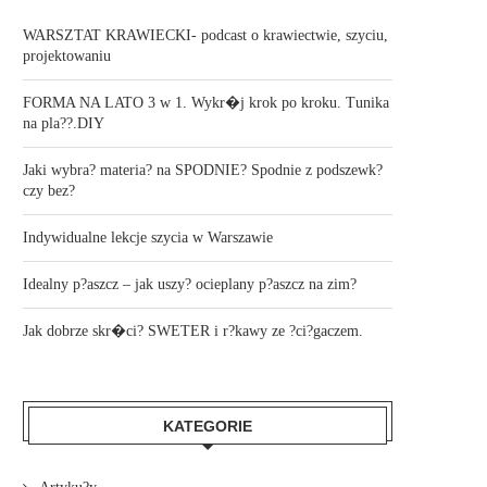
WARSZTAT KRAWIECKI- podcast o krawiectwie, szyciu,
projektowaniu
FORMA NA LATO 3 w 1. Wykr�j krok po kroku. Tunika
na pla??.DIY
Jaki wybra? materia? na SPODNIE? Spodnie z podszewk?
czy bez?
Indywidualne lekcje szycia w Warszawie
Idealny p?aszcz – jak uszy? ocieplany p?aszcz na zim?
Jak dobrze skr�ci? SWETER i r?kawy ze ?ci?gaczem.
KATEGORIE