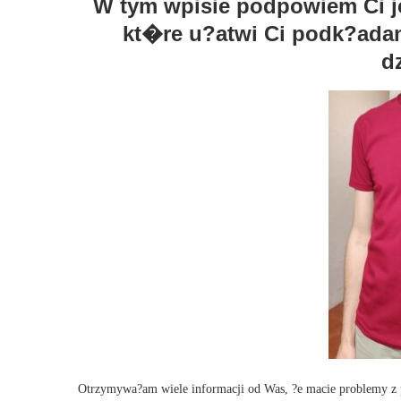
W tym wpisie podpowiem Ci je
kt�re u?atwi Ci podk?adan
d
Otrzymywa?am wiele informacji od Was, ?e macie problemy z p