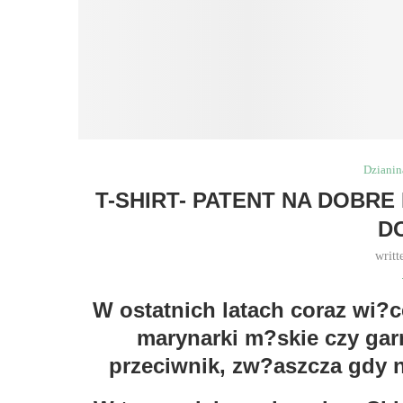
Dzianin
T-SHIRT- PATENT NA DOBR
D
writt
W ostatnich latach coraz wi?c
marynarki m?skie czy garn
przeciwnik, zw?aszcza gdy 