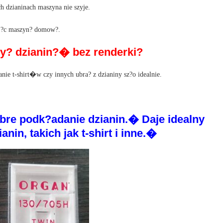
h dzianinach maszyna nie szyje.
maj?c maszyn? domow?.
?y? dzianin?� bez renderki?
ie t-shirt�w czy innych ubra? z dzianiny sz?o idealnie.
e podk?adanie dzianin.� Daje idealny
nin, takich jak t-shirt i inne.�