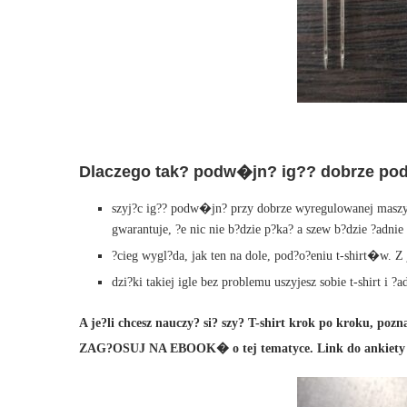
Dlaczego tak? podw�jn? ig?? dobrze podk
szyj?c ig?? podw�jn? przy dobrze wyregulowanej maszynie
gwarantuje, ?e nic nie b?dzie p?ka? a szew b?dzie ?adnie
?cieg wygl?da, jak ten na dole, pod?o?eniu t-shirt�w. Z
dzi?ki takiej igle bez problemu uszyjesz sobie t-shirt i 
A je?li chcesz nauczy? si? szy? T-shirt krok po kroku, pozn
ZAG?OSUJ NA EBOOK� o tej tematyce. Link do ankiety 