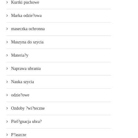
Kurtki puchowe
Marka odzie?owa
maseczka ochronna
Maszyna do szycia
Materia?y
Naprawa ubrania
Nauka szycia
odzie?owe
Ozdoby ?wi?teczne
Piel?gnacja ubra?
P?aszcze