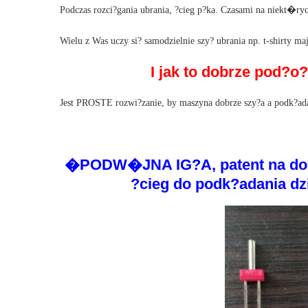
Podczas rozci?gania ubrania, ?cieg p?ka. Czasami na niekt�ryc
Wielu z Was uczy si? samodzielnie szy? ubrania np. t-shirty 
I jak to dobrze pod?o
Jest PROSTE rozwi?zanie, by maszyna dobrze szy?a a podk?adan
�PODW�JNA IG?A, patent na dobr
?cieg do podk?adania dzia