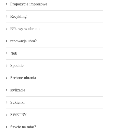
Propozycje imprezowe
Recykling
R?kawy w ubraniu
renowacja ubra?
?lub
Spodnie
Srebrne ubrania
stylizacje
Sukienki
SWETRY
Szycie na miar?