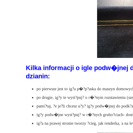
Kilka informacji o igle podw�jnej 
dzianin:
po pierwsze jest to ig?a p�?p?aska do maszyn domowyc
po drugie, ig?y te wyst?puj? o r�?nym rozstawieniu (sze
pami?taj, ?e je?li chcesz u?y? ig?y podw�jnej do podk?ad
ig?y podw�jne wyst?puj? w r�?nych grubo?ciach- dostos
ig?a na prawej stronie tworzy ?cieg, jak renderka, a na l