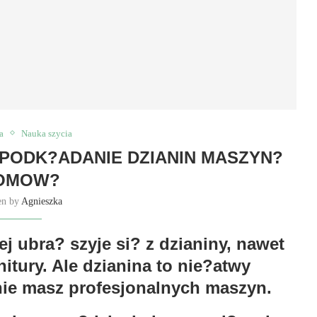
a
Nauka szycia
E PODK?ADANIE DZIANIN MASZYN?
OMOW?
en by
Agnieszka
ej ubra? szyje si? z dzianiny, nawet
itury. Ale dzianina to nie?atwy
nie masz profesjonalnych maszyn.