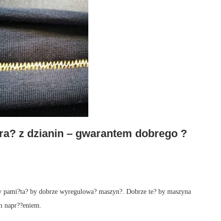
ra? z dzianin – gwarantem dobrego ?
e?y pami?ta? by dobrze wyregulowa? maszyn?. Dobrze te? by maszyna
ym napr??eniem.