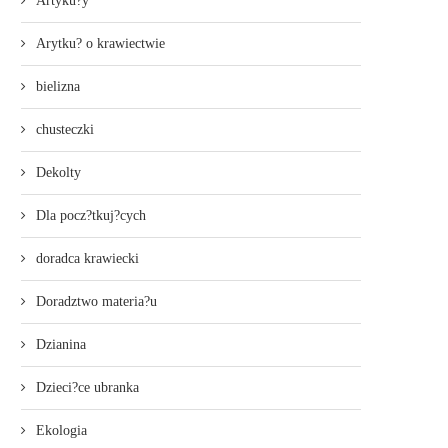
Artyku?y
Arytku? o krawiectwie
bielizna
chusteczki
Dekolty
Dla pocz?tkuj?cych
doradca krawiecki
Doradztwo materia?u
Dzianina
Dzieci?ce ubranka
Ekologia