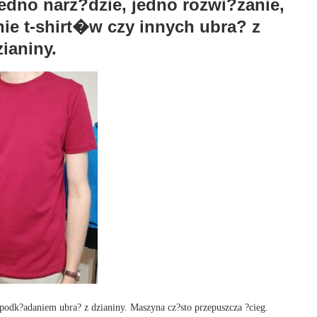
dno narz?dzie, jedno rozwi?zanie,
ie t-shirt�w czy innych ubra? z
zianiny.
odk?adaniem ubra? z dzianiny. Maszyna cz?sto przepuszcza ?cieg.