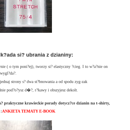
?ada si? ubrania z dzianiny:
 ( o tym poni?ej), tworzy si? elastyczny ?cieg. I to w?a?nie on
 wygl?da?.
 jednaj strony s? dwa st?bnowania a od spodu zyg-zak
?adnie pod?o?ysz d�?, r?kawy i obszyjesz dekolt.
a? praktyczne krawieckie porady dotycz?ce dzianin na t-shirty,
:
ANKIETA TEMATY E-BOOK