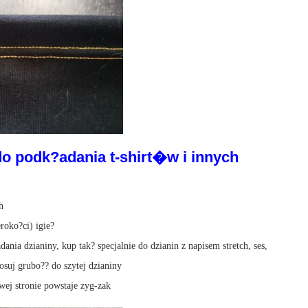
do podk?adania t-shirt�w i innych
h
roko?ci) igie?
ania dzianiny, kup tak? specjalnie do dzianin z napisem stretch, ses,
uj grubo?? do szytej dzianiny
ewej stronie powstaje zyg-zak