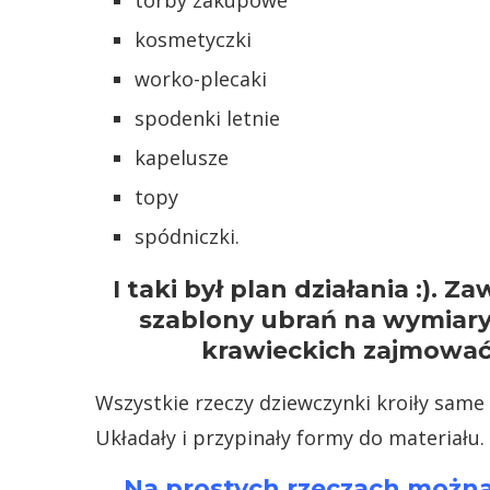
torby zakupowe
kosmetyczki
worko-plecaki
spodenki letnie
kapelusze
topy
spódniczki.
I taki był plan działania :). 
szablony ubrań na wymiary
krawieckich zajmować s
Wszystkie rzeczy dziewczynki kroiły same
Układały i przypinały formy do materiału
Na prostych rzeczach można 