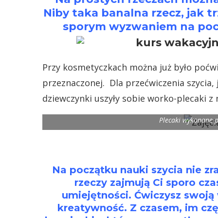
Niby taka banalna rzecz, jak t
sporym wyzwaniem na pocz
Przy kosmetyczkach można już było poćwi
przeznaczonej. Dla przećwiczenia szycia, 
dziewczynki uszyły sobie worko-plecaki z 
Plecaki wykonane p
Na początku nauki szycia nie zr
rzeczy zajmują Ci sporo cza
umiejętności. Ćwiczysz swoją 
kreatywność. Z czasem, im czę