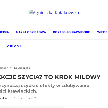
IECKA
MARKA ODZIEŻOWA
PORTFOLIO KRAWIECKIE
WIEDZA
O BLOGU
jących
Nauka szycia
KCJE SZYCIA? TO KROK MILOWY
przynoszą szybkie efekty w zdobywaniu
ści krawieckich.
szka
13 sierpnia 2022