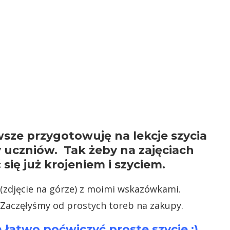
Zawsze przygotowuję na lekcje szycia
 uczniów. Tak żeby na zajęciach
ię już krojeniem i szyciem.
 (zdjęcie na górze) z moimi wskazówkami.
. Zaczęłyśmy od prostych toreb na zakupy.
łatwo poćwiczyć proste szycie :).