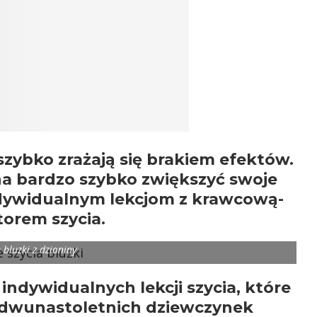
szybko zrażają się brakiem efektów.
a bardzo szybko zwiększyć swoje
indywidualnym lekcjom z krawcową-
torem szycia.
 bluzki z dzianiny
ndywidualnych lekcji szycia, które
dwunastoletnich dziewczynek