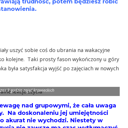
rawiają trudność, potem będziesz robić
stanowienia.
iały uszyć sobie coś do ubrania na wakacyjne
ako kolejne. Taki prosty fason wykończony u góry
jaka była satysfakcja wyjść po zajęciach w nowych
zas 3 godzin zajęć krawieckich
rzewagę nad grupowymi, że cała uwaga
y. Na doskonaleniu jej umiejętności
co akurat nie wychodzi. Niestety w
szycia nie zawsze ma czas wytłumaczyć