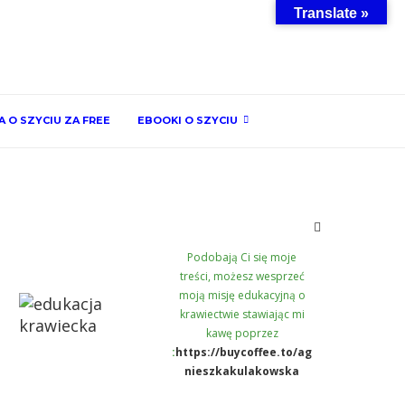
Translate »
 O SZYCIU ZA FREE
EBOOKI O SZYCIU
Podobają Ci się moje
treści, możesz wesprzeć
moją misję edukacyjną o
krawiectwie stawiając mi
kawę poprzez
:
https://buycoffee.to/ag
nieszkakulakowska