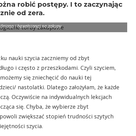
żna robić postępy. I to zaczynając
znie od zera.
y (lniana i bawełniana) na zakupy
tku nauki szycia zaczniemy od zbyt
ługo i często z przeszkodami. Czyli szyciem,
możemy się zniechęcić do nauki tej
zieci/ nastolatki. Dlatego założyłam, że każde
czą. Oczywiście na indywidualnych lekcjach
cząca się. Chyba, że wybierze zbyt
powoli zwiększać stopień trudności szytych
ejętności szycia.