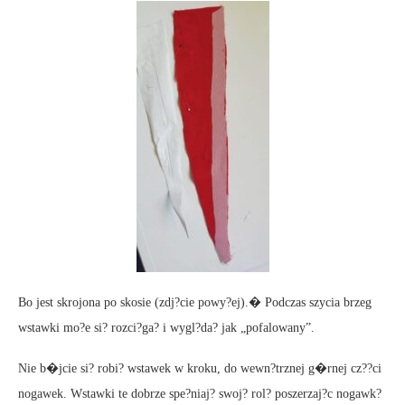
Bo jest skrojona po skosie (zdj?cie powy?ej).� Podczas szycia brzeg
wstawki mo?e si? rozci?ga? i wygl?da? jak „pofalowany”.
Nie b�jcie si? robi? wstawek w kroku, do wewn?trznej g�rnej cz??ci
nogawek. Wstawki te dobrze spe?niaj? swoj? rol? poszerzaj?c nogawk?