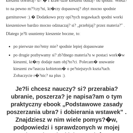
kieszeni otwieraj? si?.� I kraw?dzie kieszeni odstaj? od spodni. Wiedz?
to na pewno m??czy?ni, kt�rzy dopasowuj? zbyt mocno spodnie
garniturowe :).� Dodatkowo przy opi?tych nogawkach spodni worki
kieszeniowe bardzo mocno odznaczaj? si? „przebijaj? przez materia?” .
Dlatego je?li usuniemy kieszenie boczne, to:
po pierwsze mo?emy mie? spodnie lepiej dopasowane
po drugie pozbywamy si? zb?dnego materia?u w postaci work�w
kieszeni, kt�ry dodaje nam obj?to?ci. Polecam� usuwanie
kieszeni zw?aszcza kobietom� o pe?niejszych kszta?tach.
Zobaczycie r�?nic? na plus :).
Je?li chcesz nauczy? si? przerabia?
ubranie, poszerza? je napisa?am o tym
praktyczny ebook „Podstawowe zasady
poszerzania ubra? i dobierania wstawek” .
Znajdziesz w nim wiele pomys?�w,
podpowiedzi i sprawdzonych w mojej