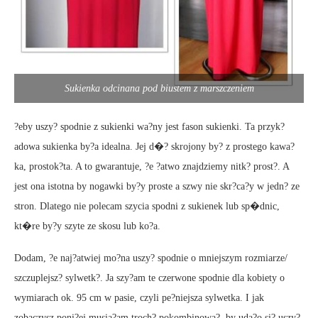
Sukienka odcinana pod biustem z marszczeniem
?eby uszy? spodnie z sukienki wa?ny jest fason sukienki. Ta przyk?
adowa sukienka by?a idealna. Jej d�? skrojony by? z prostego kawa?
ka, prostok?ta. A to gwarantuje, ?e ?atwo znajdziemy nitk? prost?. A
jest ona istotna by nogawki by?y proste a szwy nie skr?ca?y w jedn? ze
stron. Dlatego nie polecam szycia spodni z sukienek lub sp�dnic,
kt�re by?y szyte ze skosu lub ko?a.
Dodam, ?e naj?atwiej mo?na uszy? spodnie o mniejszym rozmiarze/
szczuplejsz? sylwetk?. Ja szy?am te czerwone spodnie dla kobiety o
wymiarach ok. 95 cm w pasie, czyli pe?niejsza sylwetka. I jak
zobaczysz poni?ej musia?am troch? pokombinowa?, by uda?o si? uszy?