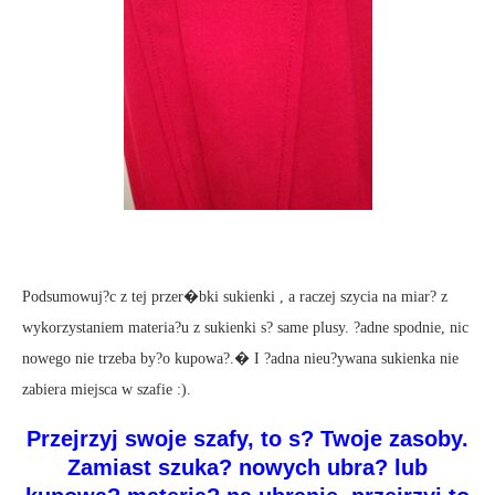
Podsumowuj?c z tej przer�bki sukienki , a raczej szycia na miar? z
wykorzystaniem materia?u z sukienki s? same plusy. ?adne spodnie, nic
nowego nie trzeba by?o kupowa?.� I ?adna nieu?ywana sukienka nie
zabiera miejsca w szafie :).
Przejrzyj swoje szafy, to s? Twoje zasoby.
Zamiast szuka? nowych ubra? lub