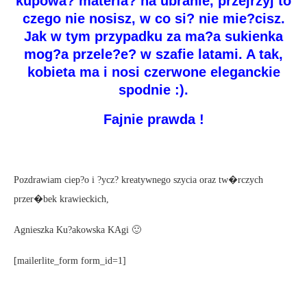
kupowa? materia? na ubranie, przejrzyj to
czego nie nosisz, w co si? nie mie?cisz.
Jak w tym przypadku za ma?a sukienka
mog?a przele?e? w szafie latami. A tak,
kobieta ma i nosi czerwone eleganckie
spodnie :).
Fajnie prawda !
Pozdrawiam ciep?o i ?ycz? kreatywnego szycia oraz tw�rczych
przer�bek krawieckich,
Agnieszka Ku?akowska KAgi 🙂
[mailerlite_form form_id=1]