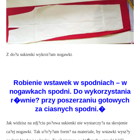
Z do?u sukienki wykroi?am nogawki.
Robienie wstawek w spodniach – w
nogawkach spodni. Do wykorzystania
r�wnie? przy poszerzaniu gotowych
za ciasnych spodni.�
Jak widzisz na zdj?ciu po?owa sukienki nie wystarczy?a na skrojenie
ca?ej nogawki. Tak u?o?y?am form? na materiale, by wstawki wysz?y