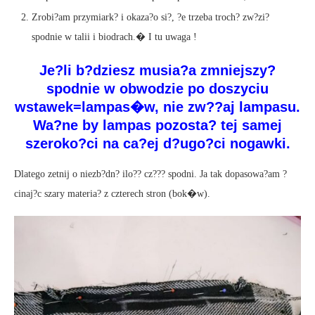
Zrobi?am przymiark? i okaza?o si?, ?e trzeba troch? zw?zi?
spodnie w talii i biodrach.� I tu uwaga !
Je?li b?dziesz musia?a zmniejszy?
spodnie w obwodzie po doszyciu
wstawek=lampas�w, nie zw??aj lampasu.
Wa?ne by lampas pozosta? tej samej
szeroko?ci na ca?ej d?ugo?ci nogawki.
Dlatego zetnij o niezb?dn? ilo?? cz??? spodni. Ja tak dopasowa?am ?
cinaj?c szary materia? z czterech stron (bok�w).