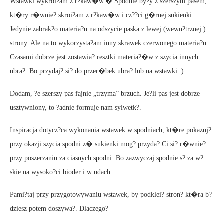
Wstawki wykroi?am z r?kaw�w.� Spodnie by?y z szerszym pasem,
kt�ry r�wnie? skroi?am z r?kaw�w i cz??ci g�rnej sukienki.
Jedynie zabrak?o materia?u na odszycie paska z lewej (wewn?trznej )
strony. Ale na to wykorzysta?am inny skrawek czerwonego materia?u.
Czasami dobrze jest zostawia? resztki materia?�w z szycia innych
ubra?. Bo przydaj? si? do przer�bek ubra? lub na wstawki :).
Dodam, ?e szerszy pas fajnie „trzyma” brzuch. Je?li pas jest dobrze
usztywniony, to ?adnie formuje nam sylwetk?.
Inspiracja dotycz?ca wykonania wstawek w spodniach, kt�re pokazuj?
przy okazji szycia spodni z� sukienki mog? przyda? Ci si? r�wnie?
przy poszerzaniu za ciasnych spodni. Bo zazwyczaj spodnie s? za w?
skie na wysoko?ci bioder i w udach.
Pami?taj przy przygotowywaniu wstawek, by podklei? stron? kt�ra b?
dziesz potem doszywa?. Dlaczego?