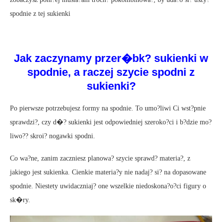
spodnie z tej sukienki
Jak zaczynamy przer�bk? sukienki w
spodnie, a raczej szycie spodni z
sukienki?
Po pierwsze potrzebujesz formy na spodnie. To umo?liwi Ci wst?pnie
sprawdzi?, czy d�? sukienki jest odpowiedniej szeroko?ci i b?dzie mo?
liwo?? skroi? nogawki spodni.
Co wa?ne, zanim zaczniesz planowa? szycie sprawd? materia?, z
jakiego jest sukienka. Cienkie materia?y nie nadaj? si? na dopasowane
spodnie. Niestety uwidaczniaj? one wszelkie niedoskona?o?ci figury o
sk�ry.