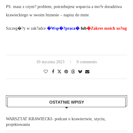
PS. masz z czym? problem, potrzebujesz wsparcia a mo?e doradztwa
krawieckiego w swoim biznesie – napisz do mnie.
Szczeg�?y w zak?adce:
�
Wsp�?praca
�
lub
�
Zakres moich us?ug
10 stycznia 2023
0 comments
OSTATNIE WPISY
WARSZTAT KRAWIECKI- podcast o krawiectwie, szyciu,
projektowaniu