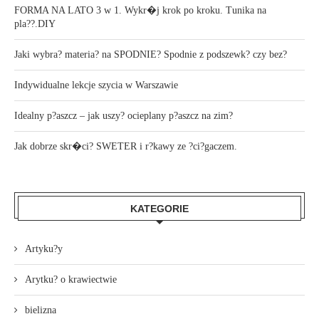
FORMA NA LATO 3 w 1. Wykr�j krok po kroku. Tunika na
pla??.DIY
Jaki wybra? materia? na SPODNIE? Spodnie z podszewk? czy bez?
Indywidualne lekcje szycia w Warszawie
Idealny p?aszcz – jak uszy? ocieplany p?aszcz na zim?
Jak dobrze skr�ci? SWETER i r?kawy ze ?ci?gaczem.
KATEGORIE
Artyku?y
Arytku? o krawiectwie
bielizna