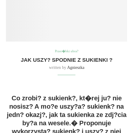
Przer�bki ubra?
JAK USZY? SPODNIE Z SUKIENKI ?
written by
Agnieszka
Co zrobi? z sukienk?, kt�rej ju? nie
nosisz? A mo?e uszy?a? sukienk? na
jedn? okazj?, jak ta sukienka ze zdj?cia
by?a na wesele.� Proponuje
wykorzysta? sukienk? i uszy? z niej