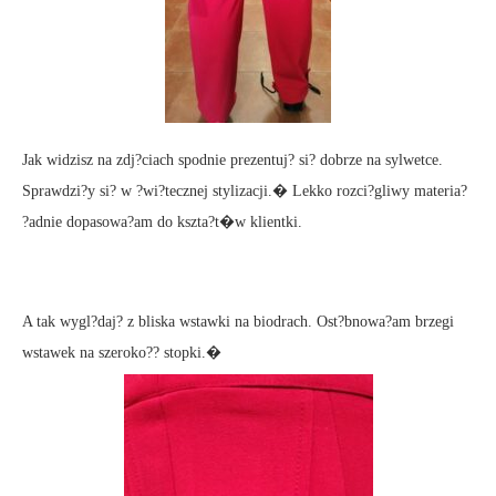
Jak widzisz na zdj?ciach spodnie prezentuj? si? dobrze na sylwetce.
Sprawdzi?y si? w ?wi?tecznej stylizacji.� Lekko rozci?gliwy materia?
?adnie dopasowa?am do kszta?t�w klientki.
A tak wygl?daj? z bliska wstawki na biodrach. Ost?bnowa?am brzegi
wstawek na szeroko?? stopki.�