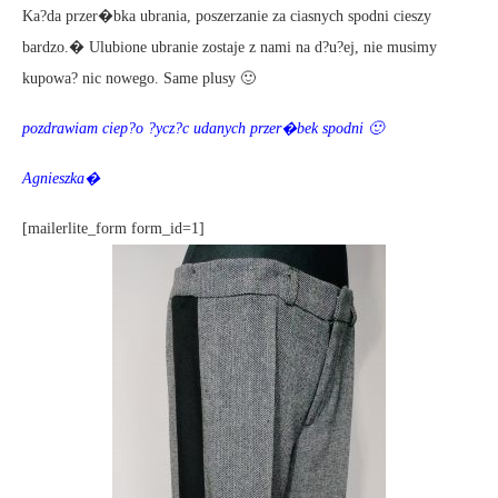
Ka?da przer�bka ubrania, poszerzanie za ciasnych spodni cieszy
bardzo.� Ulubione ubranie zostaje z nami na d?u?ej, nie musimy
kupowa? nic nowego. Same plusy 🙂
pozdrawiam ciep?o ?ycz?c udanych przer�bek spodni 🙂
Agnieszka�
[mailerlite_form form_id=1]