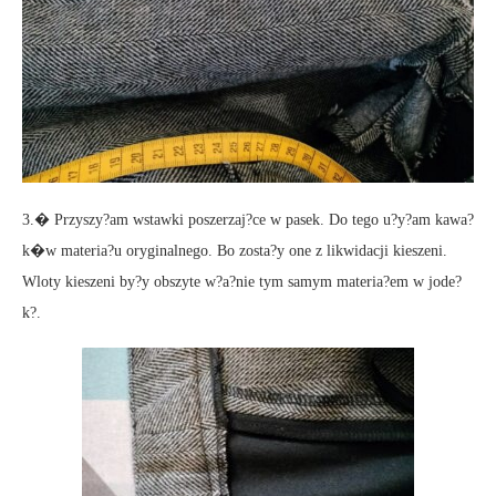
3.� Przyszy?am wstawki poszerzaj?ce w pasek. Do tego u?y?am kawa?
k�w materia?u oryginalnego. Bo zosta?y one z likwidacji kieszeni.
Wloty kieszeni by?y obszyte w?a?nie tym samym materia?em w jode?
k?.