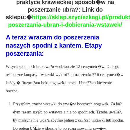
praktyce krawieckiej sposob�w na
poszerzanie ubra?: Link do
sklepu:�
https://sklep.szyciezkagi.pl/produk
poszerzania-ubran-i-dobierania-wstawek/
A teraz wracam do poszerzenia
naszych spodni z kantem. Etapy
poszerzania:
W tych spodniach brakowa?o w obwodzie 12 centymetr�w. Dlatego
te? boczne lampasy= wstawki wykroi?am na szeroko?? 6 centymetr�w
ka?dy.� Rozpru?am boki nogawek i pasek. Usun??am kieszenie
boczne.
Przysz?am czarne wstawki do szw�w bocznych nogawek. Za ka?
dym razem szyj?c po wstawce a nie po spodniach. Trzeba uwa?a?,
by maszyna nie wda?a zbytnio jednej z cz??ci : wstawki lub spodni.
Bo potem b?dzie widoczne to po rozprasowaniu szw�w.