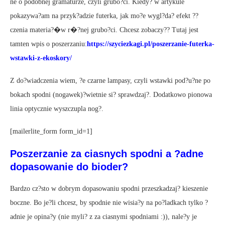
ne o podobnej gramaturze, czyli grubo?ci. Kiedy? w artykule
pokazywa?am na przyk?adzie futerka, jak mo?e wygl?da? efekt ??
czenia materia?�w r�?nej grubo?ci. Chcesz zobaczy?? Tutaj jest
tamten wpis o poszerzaniu
:
https://szyciezkagi.pl/poszerzanie-futerka-
wstawki-z-ekoskory/
Z do?wiadczenia wiem, ?e czarne lampasy, czyli wstawki pod?u?ne po
bokach spodni (nogawek)?wietnie si? sprawdzaj?. Dodatkowo pionowa
linia optycznie wyszczupla nog?.
[mailerlite_form form_id=1]
Poszerzanie za ciasnych spodni a ?adne
dopasowanie do bioder?
Bardzo cz?sto w dobrym dopasowaniu spodni przeszkadzaj? kieszenie
boczne. Bo je?li chcesz, by spodnie nie wisia?y na po?ladkach tylko ?
adnie je opina?y (nie myli? z za ciasnymi spodniami :)), nale?y je