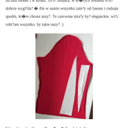
na linii bioder i w kroku. To s? miejsca, w kt�rych wstawki b?d?
dobrze wygl?da?.� Ale w sumie wszystko zale?y od fasonu i rodzaju
spodni, kt�re chcesz uszy?. Te czerwone mia?y by? eleganckie, wi?c
robi?am wszystko, by takie uszy? :).