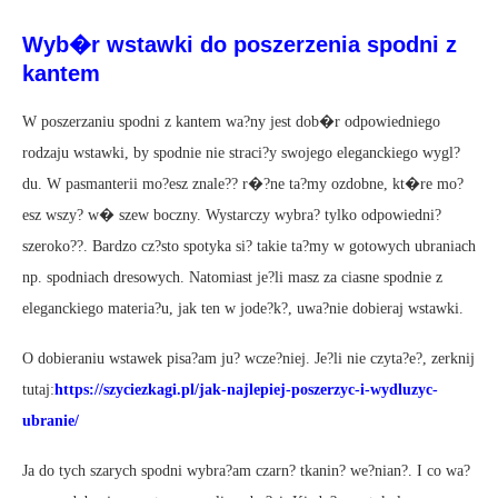
Wyb�r wstawki do poszerzenia spodni z
kantem
W poszerzaniu spodni z kantem wa?ny jest dob�r odpowiedniego
rodzaju wstawki, by spodnie nie straci?y swojego eleganckiego wygl?
du. W pasmanterii mo?esz znale?? r�?ne ta?my ozdobne, kt�re mo?
esz wszy? w� szew boczny. Wystarczy wybra? tylko odpowiedni?
szeroko??. Bardzo cz?sto spotyka si? takie ta?my w gotowych ubraniach
np. spodniach dresowych. Natomiast je?li masz za ciasne spodnie z
eleganckiego materia?u, jak ten w jode?k?, uwa?nie dobieraj wstawki.
O dobieraniu wstawek pisa?am ju? wcze?niej. Je?li nie czyta?e?, zerknij
tutaj:
https://szyciezkagi.pl/jak-najlepiej-poszerzyc-i-wydluzyc-
ubranie/
Ja do tych szarych spodni wybra?am czarn? tkanin? we?nian?. I co wa?