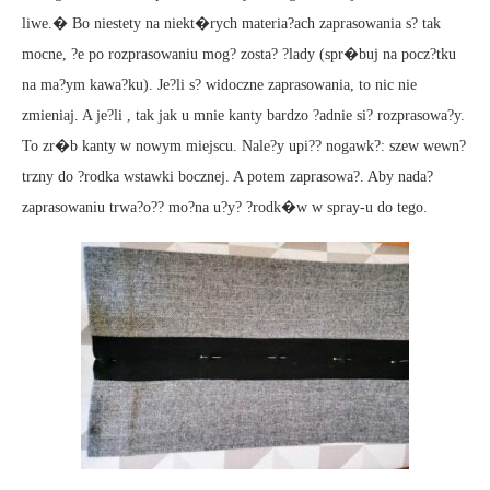
liwe.� Bo niestety na niekt�rych materia?ach zaprasowania s? tak
mocne, ?e po rozprasowaniu mog? zosta? ?lady (spr�buj na pocz?tku
na ma?ym kawa?ku). Je?li s? widoczne zaprasowania, to nic nie
zmieniaj. A je?li , tak jak u mnie kanty bardzo ?adnie si? rozprasowa?y.
To zr�b kanty w nowym miejscu. Nale?y upi?? nogawk?: szew wewn?
trzny do ?rodka wstawki bocznej. A potem zaprasowa?. Aby nada?
zaprasowaniu trwa?o?? mo?na u?y? ?rodk�w w spray-u do tego.