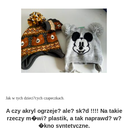
Jak w tych dzieci?cych czapeczkach.
A czy akryl ogrzeje? ale? sk?d !!!! Na takie
rzeczy m�wi? plastik, a tak naprawd? w?
�kno syntetyczne.