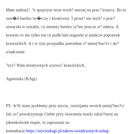
Mam nadziej?, ?e spojrzysz teraz troch? szerzej na prac? krawca. Bo to
zaw�d bardzo tw�rczy i kreatywny. I prosz? nie myli? z prac?
szwaczki w szwalni, co niestety bardzo cz?sto jeszcze si? zdarza. A
krawiec to nie tylko ten co podk?ada nogawki w punkcie poprawek
krawieckich. A i w tym przypadku potrzebne s? umiej?tno?ci i do?
wiadczenie.
?ycz? Wam kreatywnych wyzwa? krawieckich,
Agnieszka (KAgi)
PS. Je?li masz problemy przy szyciu, rozwijaniu swoich umiej?tno?ci
lub co? powstrzymuje Ciebie przy tworzeniu marki odzie?owej na
jakimkolwiek etapie, to zapraszam na
konsultacje:
https://szyciezkagi.pl/zakres-swiadczonych-uslug-