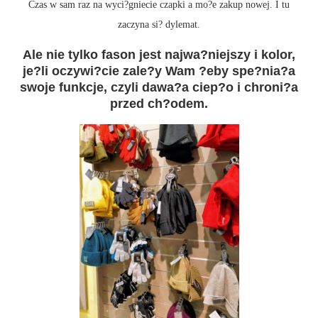
Czas w sam raz na wyci?gniecie czapki a mo?e zakup nowej. I tu
zaczyna si? dylemat.
Ale nie tylko fason jest najwa?niejszy i kolor,
je?li oczywi?cie zale?y Wam ?eby spe?nia?a
swoje funkcje, czyli dawa?a ciep?o i chroni?a
przed ch?odem.