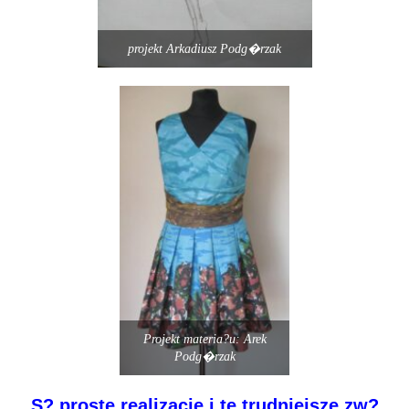
projekt Arkadiusz Podg�rzak
Projekt materia?u: Arek
Podg�rzak
S? proste realizacje i te trudniejsze zw?