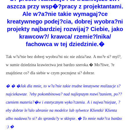
aszcza przy wsp�?pracy z projektantami.
Ale w?a?nie takie wymagaj?ce
kreatywnego podej?cia, dobrej wyobra?ni
projekty najbardziej rozwijaj? Ciebie, jako
krawcow?/ krawca/ rzemie?lnika/
fachowca w tej dziedzinie.�
Tak w?a?nie bez dobrej wyobra?ni nic nie zdzia?asz. A mo?e si? myl?,
w sumie dziedzina krawiectwa jest bardzo szeroka.� Mo?liwe, ?e
znajdziesz co? dla siebie w czym poczujesz si? dobrze.
� � �Jak dla mnie, to w?a?nie takie trudne kreatywne realizacje s?
najciekawsze. ?eby pokombinowa? nad najlepszym rozwi?zaniem, po??
czeniem materia?�w i estetycznym wyko?czeniu. A i najwa?niejsze, ?
eby dobrze le?alo ubranie na modelce lub sylwetce Klientki/ Klienta
albo nadawa?o si? do sprzeda?y w sklepie..� To mnie nakr?ca bardzo
:).�