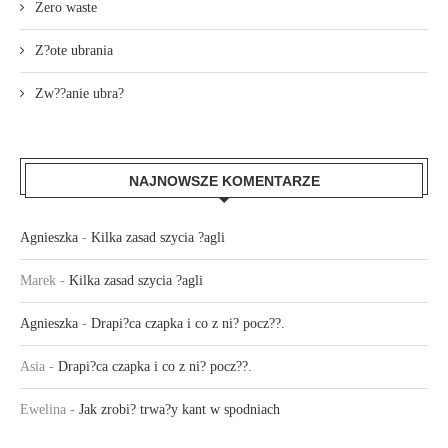
Zero waste
Z?ote ubrania
Zw??anie ubra?
NAJNOWSZE KOMENTARZE
Agnieszka
-
Kilka zasad szycia ?agli
Marek
-
Kilka zasad szycia ?agli
Agnieszka
-
Drapi?ca czapka i co z ni? pocz??.
Asia
-
Drapi?ca czapka i co z ni? pocz??.
Ewelina
-
Jak zrobi? trwa?y kant w spodniach