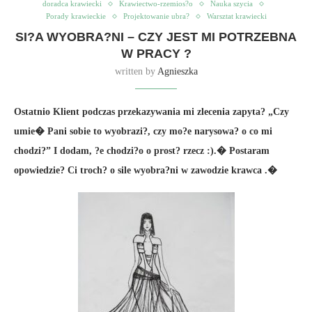
doradca krawiecki
Krawiectwo-rzemios?o
Nauka szycia
Porady krawieckie
Projektowanie ubra?
Warsztat krawiecki
SI?A WYOBRA?NI – CZY JEST MI POTRZEBNA
W PRACY ?
written by
Agnieszka
Ostatnio Klient podczas przekazywania mi zlecenia zapyta? „Czy
umie� Pani sobie to wyobrazi?, czy mo?e narysowa? o co mi
chodzi?” I dodam, ?e chodzi?o o prost? rzecz :).� Postaram
opowiedzie? Ci troch? o sile wyobra?ni w zawodzie krawca .�