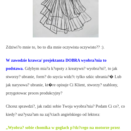
Zdziwi?o mnie to, bo to dla mnie oczywista oczywisto?? :).
W zawodzie krawca/ projektanta DOBRA wyobra?nia to
podstawa.
Gdybym mia?a k?opoty z kreatywn? wyobra?ni?, to jak
stworzy? ubranie, form? do szycia widz?c tylko szkic ubrania?� Lub
jak narysowa? ubranie, kt�re opisuje Ci Klient, stworzy? szablony,
przygotowac proces produkcyjny?
Chcesz sprawdzi?, jak radzi sobie Twoja wyobra?nia? Podam Ci co?, co
kiedy? usz?ysza?am na zaj?ciach angielskiego od lektora:
„Wyobra? sobie chomika w goglach p?dz?cego na motorze przez