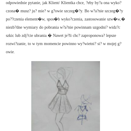
odpowiednie pytanie, jak Klient/ Klientka chce, ?eby by?a ona wyko?
czona� musz? ju? mie? w g?owie szczeg�?y. Bo w?a?nie szczeg�?y
po??czenia element�w, spos�b wyko?czenia, zastosowanie szw�w,�
niezb?dne wymiary do pobrania w?a?nie powinnam uzgodni? widz?c
szkic lub zdj?cie ubrania.� Nawet je?li chc? zaproponowa? lepsze
rozwi?zanie, to w tym momencie powinno wy?wietni? si? w mojej g?
owie.