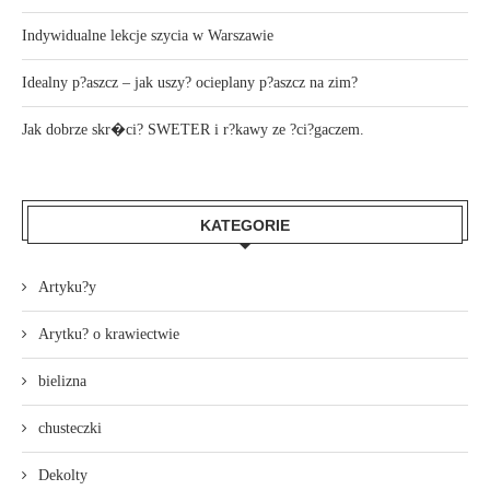
Indywidualne lekcje szycia w Warszawie
Idealny p?aszcz – jak uszy? ocieplany p?aszcz na zim?
Jak dobrze skr�ci? SWETER i r?kawy ze ?ci?gaczem.
KATEGORIE
Artyku?y
Arytku? o krawiectwie
bielizna
chusteczki
Dekolty