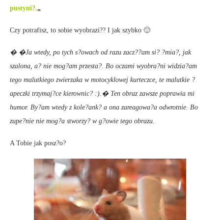
pustyni?.
„
Czy potrafisz, to sobie wyobrazi?? I jak szybko 🙂
� �Ja wtedy, po tych s?owach od razu zacz??am si? ?mia?, jak
szalona, a? nie mog?am przesta?. Bo oczami wyobra?ni widzia?am
tego malutkiego zwierzaka w motocyklowej kurteczce, te malutkie ?
apeczki trzymaj?ce kierownic? :).� Ten obraz zawsze poprawia mi
humor. By?am wtedy z kole?ank? a ona zareagowa?a odwrotnie. Bo
zupe?nie nie mog?a stworzy? w g?owie tego obrazu.
A Tobie jak posz?o?