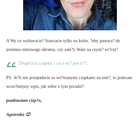
A Wy co wybieracie? Stawiacie tylko na kolor, ?eby pasowa? do
jesienno-zimowego ubrania, czy zale?y Wam na czym? wi?cej?
Drapi?ca czapka i co z ni? pocz??.
PS. Je?li nie przepadacie za we?nianymi czapkami na zim?, to polecam
wcze?niejszy wpis, jak sobie z tym poradzi?.
pozdrawiam ciep?o,
Agnieszka 🙂