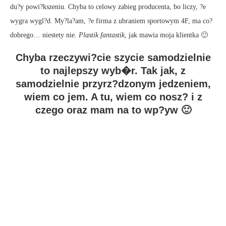
du?y powi?kszeniu. Chyba to celowy zabieg producenta, bo liczy, ?e
wygra wygl?d. My?la?am, ?e firma z ubraniem sportowym 4F, ma co?
dobrego… niestety nie.
Plastik fantastik
, jak mawia moja klientka 🙂
Chyba rzeczywi?cie szycie samodzielnie
to najlepszy wyb�r. Tak jak, z
samodzielnie przyrz?dzonym jedzeniem,
wiem co jem. A tu, wiem co nosz? i z
czego oraz mam na to wp?yw 🙂