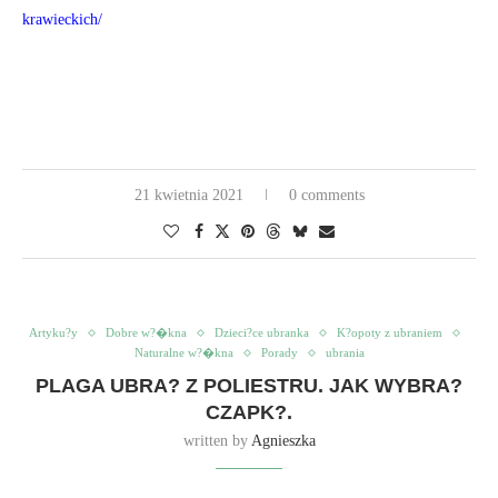
krawieckich/
21 kwietnia 2021
0 comments
Artyku?y
Dobre w?�kna
Dzieci?ce ubranka
K?opoty z ubraniem
Naturalne w?�kna
Porady
ubrania
PLAGA UBRA? Z POLIESTRU. JAK WYBRA?
CZAPK?.
written by
Agnieszka