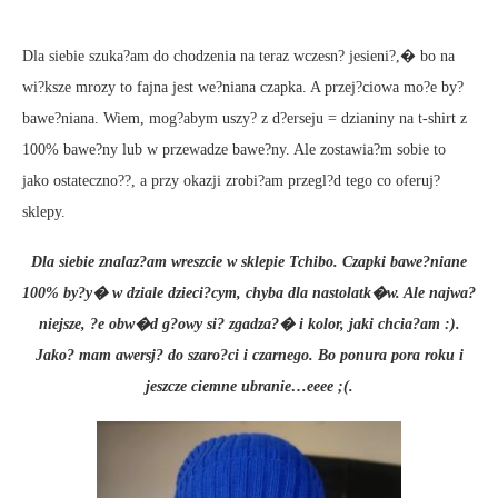
Dla siebie szuka?am do chodzenia na teraz wczesn? jesieni?,� bo na
wi?ksze mrozy to fajna jest we?niana czapka. A przej?ciowa mo?e by?
bawe?niana. Wiem, mog?abym uszy? z d?erseju = dzianiny na t-shirt z
100% bawe?ny lub w przewadze bawe?ny. Ale zostawia?m sobie to
jako ostateczno??, a przy okazji zrobi?am przegl?d tego co oferuj?
sklepy.
Dla siebie znalaz?am wreszcie w sklepie Tchibo. Czapki bawe?niane
100% by?y� w dziale dzieci?cym, chyba dla nastolatk�w. Ale najwa?
niejsze, ?e obw�d g?owy si? zgadza?� i kolor, jaki chcia?am :).
Jako? mam awersj? do szaro?ci i czarnego. Bo ponura pora roku i
jeszcze ciemne ubranie…eeee ;(.