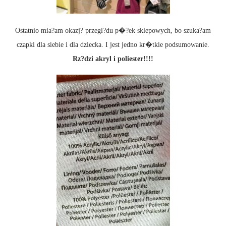
Ostatnio mia?am okazj? przegl?du p�?ek sklepowych, bo szuka?am
czapki dla siebie i dla dziecka. I jest jedno kr�tkie podsumowanie.
Rz?dzi akryl i poliester!!!!