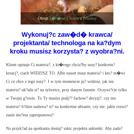
Obraz
J�r�me Choain
z
Pixabay
Wykonuj?c zaw�d� krawca/
projektanta/ technologa na ka?dym
kroku musisz korzysta? z wyobra?ni.
Klient opisuje Ci materia?, z kt�rego chcia?by uszy? konkretn?
kreacj?, ciach WIDZISZ TO. Albo nawet masz materia? i kto? m�wi
Ci co chce z tego uszy?. I w tym momencie ju? widzisz, jak ten
materia? uk?ada si? na sylwetce, przy danym fasonie. Oczywi?cie tylko
w Twojej g?owie. To Ty musisz podj?? fachow? decyzj?, czy ten
materia? b?dzie nadawa? si? na konkretne ubranie, czy nie. jakie rozwi?
zanie mo?esz zaproponowa?.
Na przyk?ad na spotkaniu dostaj? szkic projektu sukienki. Aby zada?