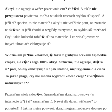
Akryl
, nie ogrzeje a wr?cz przeciwnie
czu? ch?�d
. A tak?e
nie
przepuszcza
powietrza, mo?na w takich rzeczach szybko si? spoci?. A
je?li si? spocisz, to nie materia? z akrylu nie wsi?knie potu, on zostanie
na sk�rze. A je?li chodzi o wzgl?dy estetyczne, to szybko
si? mechaci
.
Czyli takie kuleczki robi?� si? na materiale. I co wida? jeszcze w
innych ubraniach elektryzuje si?.
Widzia?am pi?kne kolorowe,� takie z grubymi oczkami fajowskie
czapki, ale c�? z tego 100% akryl. Sztuczne, nie ogrzeje, sk�ra
si? poci, w?osy elektryzuj? si? jak szalone, nieprzyjemne dla cia?a.
To jaka? plaga, czy nie mo?na wyprodukowa? czego? z w?�kien
naturalnych???
Przesz?am wiele sklep�w. Sprawdza?am sk?ad surowcowy (w
internecie te?) i si? za?ama?am :(. Nawet dla dzieci wi?kszo?? to
poliester!!!! Jak na metce powy?ej, sk?ad mog?am zobaczy? dopiero po