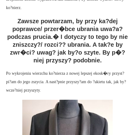
ko?nierz.
Zawsze powtarzam, by przy ka?dej
poprawce/ przer�bce ubrania uwa?a?
podczas prucia.� I dotyczy to tego by nie
zniszczy?/ rozci?? ubrania. A tak?e by
zwr�ci? uwag? jak by?o szyte. By p�?
niej przyszy? podobnie.
Po wykrojeniu wierzchu ko?nierza z nowej lepszej ekosk�ry przyst?
pi?am do jego zszycia. A nast?pnie przyszy?am do ?akietu tak, jak by?
wcze?niej przyszyty.