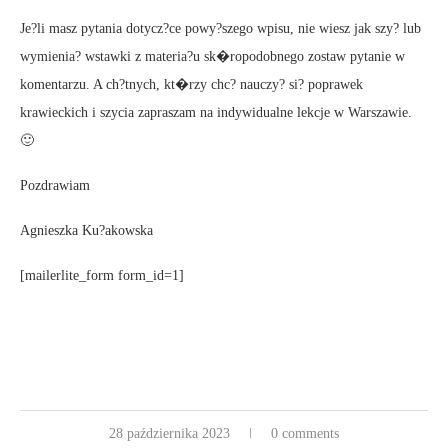
Je?li masz pytania dotycz?ce powy?szego wpisu, nie wiesz jak szy? lub
wymienia? wstawki z materia?u sk�ropodobnego zostaw pytanie w
komentarzu. A ch?tnych, kt�rzy chc? nauczy? si? poprawek
krawieckich i szycia zapraszam na indywidualne lekcje w Warszawie.
🙂
Pozdrawiam
Agnieszka Ku?akowska
[mailerlite_form form_id=1]
28 października 2023
0 comments