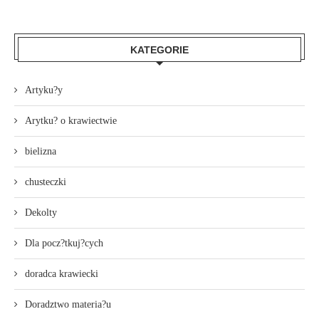
KATEGORIE
Artyku?y
Arytku? o krawiectwie
bielizna
chusteczki
Dekolty
Dla pocz?tkuj?cych
doradca krawiecki
Doradztwo materia?u