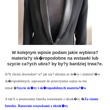
W kolejnym wpisie podam jakie wybiera?
materia?y sk�ropodobne na wstawki lub
szycie ca?ych ubra? by by?y bardziej trwa?e.
Je?li chcesz dowiedzie? si? jak szy? ubrania ze sk�ry i materia?�w
sk�ropodobnych, zapraszam do przeczytania wpisu na ten
temat:�
Szycie sk�ry i sk�ropodobnych materia?�w
A tak?e o poszerzaniu futerka wstawkami z ekosk�ry:�
Za ciasne
futerko. Ratownie wstawkami z ekosk�ry