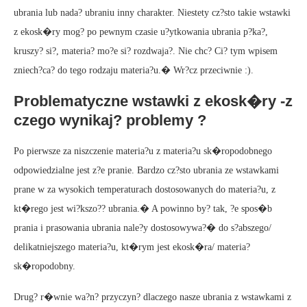
ubrania lub nada? ubraniu inny charakter. Niestety cz?sto takie wstawki
z ekosk�ry mog? po pewnym czasie u?ytkowania ubrania p?ka?,
kruszy? si?, materia? mo?e si? rozdwaja?. Nie chc? Ci? tym wpisem
zniech?ca? do tego rodzaju materia?u.� Wr?cz przeciwnie :).
Problematyczne wstawki z ekosk�ry -z
czego wynikaj? problemy ?
Po pierwsze za niszczenie materia?u z materia?u sk�ropodobnego
odpowiedzialne jest z?e pranie. Bardzo cz?sto ubrania ze wstawkami
prane w za wysokich temperaturach dostosowanych do materia?u, z
kt�rego jest wi?kszo?? ubrania.� A powinno by? tak, ?e spos�b
prania i prasowania ubrania nale?y dostosowywa?� do s?abszego/
delikatniejszego materia?u, kt�rym jest ekosk�ra/ materia?
sk�ropodobny.
Drug? r�wnie wa?n? przyczyn? dlaczego nasze ubrania z wstawkami z