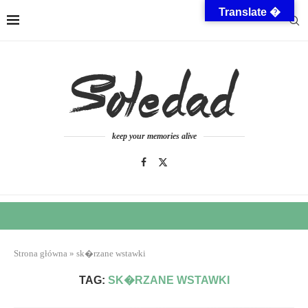
Translate �
keep your memories alive
Strona główna
»
sk�rzane wstawki
TAG:
SK�RZANE WSTAWKI