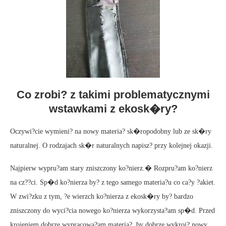
Co zrobi? z takimi problematycznymi
wstawkami z ekosk�ry?
Oczywi?cie wymieni? na nowy materia? sk�ropodobny lub ze sk�ry
naturalnej. O rodzajach sk�r naturalnych napisz? przy kolejnej okazji.
Najpierw wypru?am stary zniszczony ko?nierz.� Rozpru?am ko?nierz
na cz??ci. Sp�d ko?nierza by? z tego samego materia?u co ca?y ?akiet.
W zwi?zku z tym, ?e wierzch ko?nierza z ekosk�ry by? bardzo
zniszczony do wyci?cia nowego ko?nierza wykorzysta?am sp�d. Przed
krojeniem dobrze wypracowa?am materia?, by dobrze wykroi? nowy