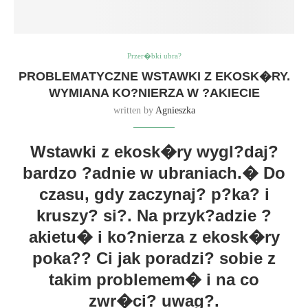
Przer�bki ubra?
PROBLEMATYCZNE WSTAWKI Z EKOSK�RY.
WYMIANA KO?NIERZA W ?AKIECIE
written by
Agnieszka
Wstawki z ekosk�ry wygl?daj?
bardzo ?adnie w ubraniach.� Do
czasu, gdy zaczynaj? p?ka? i
kruszy? si?. Na przyk?adzie ?
akietu� i ko?nierza z ekosk�ry
poka?? Ci jak poradzi? sobie z
takim problemem� i na co
zwr�ci? uwag?.