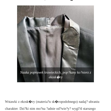
Nauka poprawek krawieckich, pop?kany ko?nierz z
ekosk�ry
Wstawki z ekosk�ry (materia?u sk�ropodobnego) nadaj? ubraniu
charakter. Dzi?ki nim mo?na ?adnie od?wie?y? wygl?d starszego