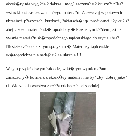
ekosk�ry nie wygl?daj? dobrze i mog? zaczyna? si? kruszy?/ p?ka?
wstawki jest zastosowanie z?ego materia?u. Zazwyczaj w gotowych
ubraniach p?aszczach, kurtkach, ?akietach� itp. producenci u?ywaj? s?
abej jako?ci materia? sk�ropodobny.� Powa?nym b??dem jest u?
ywanie materia?u sk�ropodobnego tapicerskiego do szycia ubra?.
Niestety cz?sto si? z tym spotykam.� Materia?y tapicerskie
sk�ropodobne nie nadaj? si? na ubrania !!!
W tym przyk?adowym ?akiecie, w kt�rym wymienia?am
zniszczony� ko?nierz z ekosk�ry materia? nie by? zbyt dobrej jako?
ci. Wierzchnia warstwa zacz??a odchodzi? od spodniej.