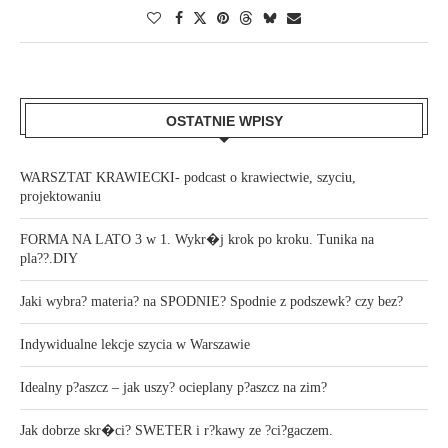
OSTATNIE WPISY
WARSZTAT KRAWIECKI- podcast o krawiectwie, szyciu,
projektowaniu
FORMA NA LATO 3 w 1. Wykr�j krok po kroku. Tunika na
pla??.DIY
Jaki wybra? materia? na SPODNIE? Spodnie z podszewk? czy bez?
Indywidualne lekcje szycia w Warszawie
Idealny p?aszcz – jak uszy? ocieplany p?aszcz na zim?
Jak dobrze skr�ci? SWETER i r?kawy ze ?ci?gaczem.