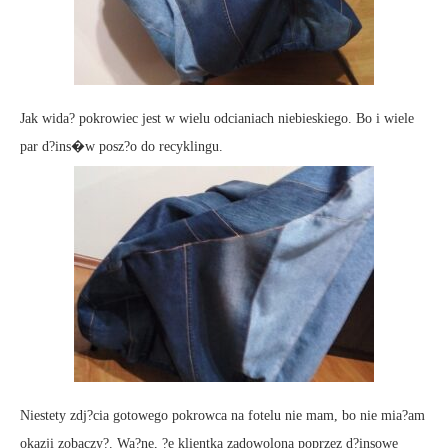
Jak wida? pokrowiec jest w wielu odcianiach niebieskiego. Bo i wiele
par d?ins�w posz?o do recyklingu.
Niestety zdj?cia gotowego pokrowca na fotelu nie mam, bo nie mia?am
okazji zobaczy?. Wa?ne, ?e klientka zadowolona poprzez d?insowe