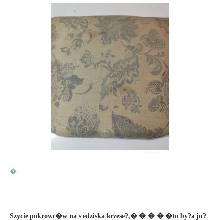
�
Szycie pokrowc�w na siedziska krzese?,� � � � �to by?a ju?