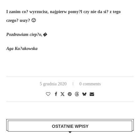
I zanim co? wyrzucisz, najpierw pomy?l czy nie da si? z tego
czego? uszy? 🙂
Pozdrawiam ciep?o,�
Aga Ku?akowska
5 grudnia 2020
0 comments
OSTATNIE WPISY