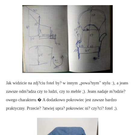
Jak widzicie na zdj?ciu fotel by? w innym „powa?nym” stylu :), a jeans
zawsze odm?adza czy to ludzi, czy to meble ;). Jeans nadaje m?odzie?
owego charakteru.� A dodatkowo pokrowiec jest zawsze bardzo
praktyczny. Przecie? ?atwiej upra? pokrowiec ni? czy?ci? fotel ;).