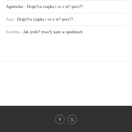
Agnieszka
-
Drapi?ca czapka i co z ni? pocz??.
Asia
-
Drapi?ca czapka i co z ni? pocz??.
Ewelina
-
Jak zrobi? trwa?y kant w spodniach