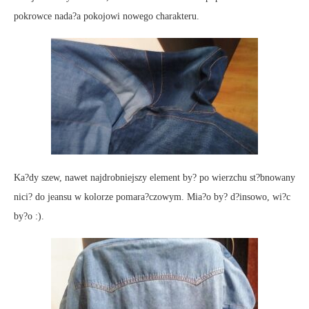
pokrowce nada?a pokojowi nowego charakteru.
Ka?dy szew, nawet najdrobniejszy element by? po wierzchu st?bnowany
nici? do jeansu w kolorze pomara?czowym. Mia?o by? d?insowo, wi?c
by?o :).