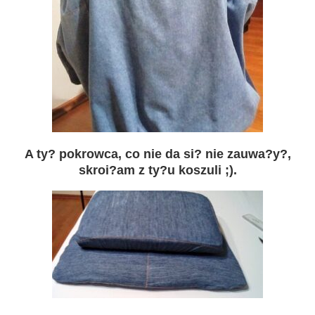
A ty? pokrowca, co nie da si? nie zauwa?y?,
skroi?am z ty?u koszuli ;).