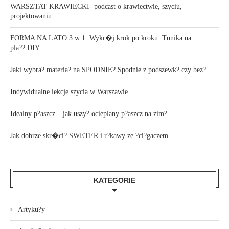
WARSZTAT KRAWIECKI- podcast o krawiectwie, szyciu,
projektowaniu
FORMA NA LATO 3 w 1. Wykr�j krok po kroku. Tunika na
pla??.DIY
Jaki wybra? materia? na SPODNIE? Spodnie z podszewk? czy bez?
Indywidualne lekcje szycia w Warszawie
Idealny p?aszcz – jak uszy? ocieplany p?aszcz na zim?
Jak dobrze skr�ci? SWETER i r?kawy ze ?ci?gaczem.
KATEGORIE
Artyku?y