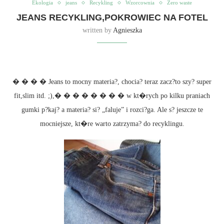
Ekologia
jeans
Recykling
Wzorcownia
Zero waste
JEANS RECYKLING,POKROWIEC NA FOTEL
written by
Agnieszka
� � � � Jeans to mocny materia?, chocia? teraz zacz?to szy? super
fit,slim itd. ;),� � � � � � � � w kt�rych po kilku praniach
gumki p?kaj? a materia? si? „faluje” i rozci?ga. Ale s? jeszcze te
mocniejsze, kt�re warto zatrzyma? do recyklingu.