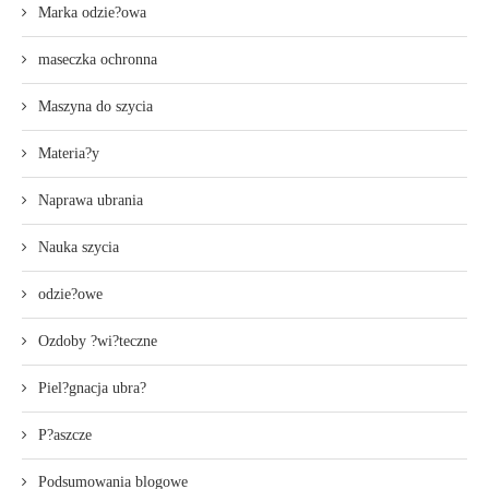
Marka odzie?owa
maseczka ochronna
Maszyna do szycia
Materia?y
Naprawa ubrania
Nauka szycia
odzie?owe
Ozdoby ?wi?teczne
Piel?gnacja ubra?
P?aszcze
Podsumowania blogowe