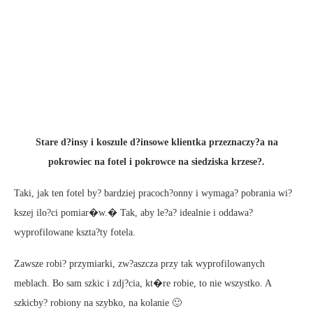
Stare d?insy i koszule d?insowe klientka przeznaczy?a na
pokrowiec na fotel i pokrowce na siedziska krzese?.
Taki, jak ten fotel by? bardziej pracoch?onny i wymaga? pobrania wi?
kszej ilo?ci pomiar�w.� Tak, aby le?a? idealnie i oddawa?
wyprofilowane kszta?ty fotela.
Zawsze robi? przymiarki, zw?aszcza przy tak wyprofilowanych
meblach. Bo sam szkic i zdj?cia, kt�re robie, to nie wszystko. A
szkicby? robiony na szybko, na kolanie 🙂