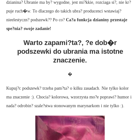
dzianina? Ubranie ma by? wygodne, jest mi?kkie, rozciaga si?, nie kr?
puje ruch�w. To dlaczego do takich ubra? producenci wstawiaj?
nieelestyczn? podszewk?? Po co?
Ca?a funkcja dzianiny przestaje
spe?nia? swoje zadanie!
Warto zapami?ta?, ?e dob�r
podszewki do ubrania ma istotne
znaczenie.
�
Kupuj?c podszewk? trzeba pam?ta? o kilku zasadach. Nie tylko kolor
ma znaczenie :). Chocia? kolorowa, wzorzysta mo?e poprawi? humor i
nada? odrobin? szale?stwa stonowanym marynarkom i nie tylko :).