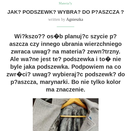
Materia?y
JAK? PODSZEWK? WYBRA? DO P?ASZCZA ?
written by
Agnieszka
Wi?kszo?? os�b planuj?c szycie p?
aszcza czy innego ubrania wierzchniego
zwraca uwag? na materia? zewn?trzny.
Ale wa?ne jest te? podszewka i to� nie
byle jaka podszewka. Podpowiem na co
zwr�ci? uwag? wybieraj?c podszewk? do
p?aszcza, marynarki. Bo nie tylko kolor
ma znaczenie.