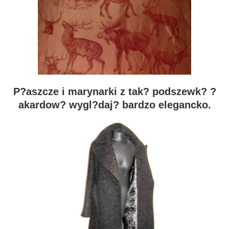
P?aszcze i marynarki z tak? podszewk? ?
akardow? wygl?daj? bardzo elegancko.