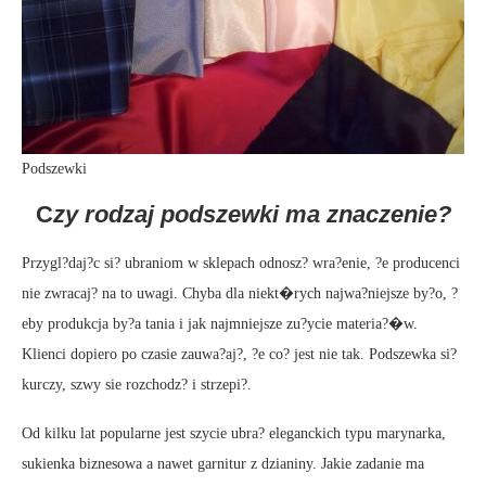
Podszewki
C
zy rodzaj podszewki ma znaczenie?
Przygl?daj?c si? ubraniom w sklepach odnosz? wra?enie, ?e producenci
nie zwracaj? na to uwagi. Chyba dla niekt�rych najwa?niejsze by?o, ?
eby produkcja by?a tania i jak najmniejsze zu?ycie materia?�w.
Klienci dopiero po czasie zauwa?aj?, ?e co? jest nie tak. Podszewka si?
kurczy, szwy sie rozchodz? i strzepi?.
Od kilku lat popularne jest szycie ubra? eleganckich typu marynarka,
sukienka biznesowa a nawet garnitur z dzianiny. Jakie zadanie ma