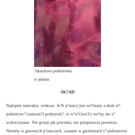
?akardowa podszewka
w jelenie.
SK?AD
Najlepiej naturalny, wiskoza. Je?li p?aszcz jest we?niany a doda si?
poliestrow? (sztuczn?) podszewk?, to w?a?ciwo?ci we?ny nie s?
wykorzystane. Nie grzeje jak powinna, nie przepuszcza powierza.
Niestety w gotowych p?aszczach, czasami w garniturach s? poliestrowe