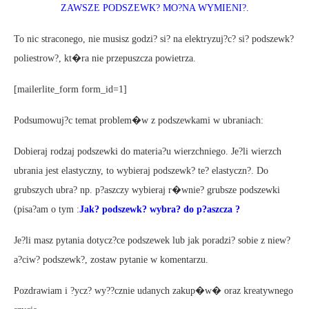
ZAWSZE PODSZEWK? MO?NA WYMIENI?.
To nic straconego, nie musisz godzi? si? na elektryzuj?c? si? podszewk?
poliestrow?, kt�ra nie przepuszcza powietrza.
[mailerlite_form form_id=1]
Podsumowuj?c temat problem�w z podszewkami w ubraniach:
Dobieraj rodzaj podszewki do materia?u wierzchniego. Je?li wierzch
ubrania jest elastyczny, to wybieraj podszewk? te? elastyczn?. Do
grubszych ubra? np. p?aszczy wybieraj r�wnie? grubsze podszewki
(pisa?am o tym :
Jak? podszewk? wybra? do p?aszcza ?
Je?li masz pytania dotycz?ce podszewek lub jak poradzi? sobie z niew?
a?ciw? podszewk?, zostaw pytanie w komentarzu.
Pozdrawiam i ?ycz? wy??cznie udanych zakup�w� oraz kreatywnego