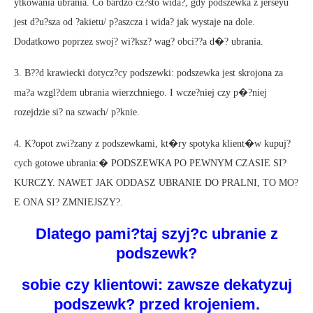
ytkowania ubrania. Co bardzo cz?sto wida?, gdy podszewka z jerseyu
jest d?u?sza od ?akietu/ p?aszcza i wida? jak wystaje na dole.
Dodatkowo poprzez swoj? wi?ksz? wag? obci??a d�? ubrania.
3. B??d krawiecki dotycz?cy podszewki: podszewka jest skrojona za
ma?a wzgl?dem ubrania wierzchniego. I wcze?niej czy p�?niej
rozejdzie si? na szwach/ p?knie.
4. K?opot zwi?zany z podszewkami, kt�ry spotyka klient�w kupuj?
cych gotowe ubrania:� PODSZEWKA PO PEWNYM CZASIE SI?
KURCZY. NAWET JAK ODDASZ UBRANIE DO PRALNI, TO MO?
E ONA SI? ZMNIEJSZY?.
Dlatego pami?taj szyj?c
ubranie z
podszewk?
sobie czy klientowi: zawsze dekatyzuj
podszewk? przed krojeniem.