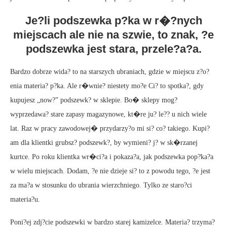
Je?li podszewka p?ka w r�?nych
miejscach ale nie na szwie, to znak, ?e
podszewka jest stara, przele?a?a.
Bardzo dobrze wida? to na starszych ubraniach, gdzie w miejscu z?o?
enia materia? p?ka. Ale r�wnie? niestety mo?e Ci? to spotka?, gdy
kupujesz „now?” podszewk? w sklepie. Bo� sklepy mog?
wyprzedawa? stare zapasy magazynowe, kt�re ju? le?? u nich wiele
lat. Raz w pracy zawodowej� przydarzy?o mi si? co? takiego. Kupi?
am dla klientki grubsz? podszewk?, by wymieni? j? w sk�rzanej
kurtce. Po roku klientka wr�ci?a i pokaza?a, jak podszewka pop?ka?a
w wielu miejscach. Dodam, ?e nie dzieje si? to z powodu tego, ?e jest
za ma?a w stosunku do ubrania wierzchniego. Tylko ze staro?ci
materia?u.
Poni?ej zdj?cie podszewki w bardzo starej kamizelce. Materia? trzyma?