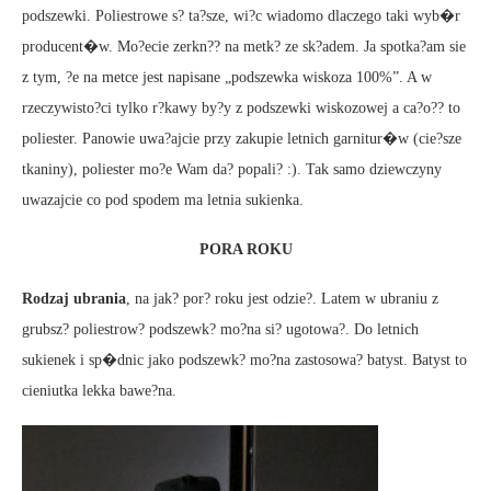
podszewki. Poliestrowe s? ta?sze, wi?c wiadomo dlaczego taki wyb�r
producent�w. Mo?ecie zerkn?? na metk? ze sk?adem. Ja spotka?am sie
z tym, ?e na metce jest napisane „podszewka wiskoza 100%”. A w
rzeczywisto?ci tylko r?kawy by?y z podszewki wiskozowej a ca?o?? to
poliester. Panowie uwa?ajcie przy zakupie letnich garnitur�w (cie?sze
tkaniny), poliester mo?e Wam da? popali? :). Tak samo dziewczyny
uwazajcie co pod spodem ma letnia sukienka.
PORA ROKU
Rodzaj ubrania
, na jak? por? roku jest odzie?. Latem w ubraniu z
grubsz? poliestrow? podszewk? mo?na si? ugotowa?. Do letnich
sukienek i sp�dnic jako podszewk? mo?na zastosowa? batyst. Batyst to
cieniutka lekka bawe?na.