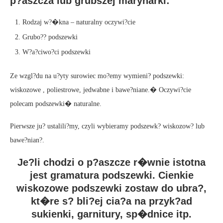
p?aszcza lub grubszej marynarki:
Rodzaj w?�kna – naturalny oczywi?cie
Grubo?? podszewki
W?a?ciwo?ci podszewki
Ze wzgl?du na u?yty surowiec mo?emy wymieni? podszewki:
wiskozowe , poliestrowe, jedwabne i bawe?niane.� Oczywi?cie
polecam podszewki� naturalne.
Pierwsze ju? ustalili?my, czyli wybieramy podszewk? wiskozow? lub
bawe?nian?.
Je?li chodzi o p?aszcze r�wnie istotna
jest gramatura podszewki. Cienkie
wiskozowe podszewki zostaw do ubra?,
kt�re s? bli?ej cia?a na przyk?ad
sukienki, garnitury, sp�dnice itp.