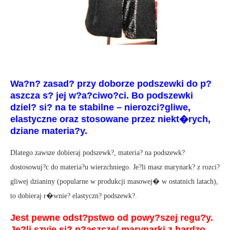
Wa?n? zasad? przy doborze podszewki do p?
aszcza s? jej w?a?ciwo?ci. Bo podszewki
dziel? si? na te stabilne – nierozci?gliwe,
elastyczne oraz stosowane przez niekt�rych,
dziane materia?y.
Dlatego zawsze dobieraj podszewk?, materia? na podszewk?
dostosowuj?c do materia?u wierzchniego. Je?li masz marynark? z rozci?
gliwej dzianiny (popularne w produkcji masowej� w ostatnich latach),
to dobieraj r�wnie? elastyczn? podszewk?.
Jest pewne odst?pstwo od powy?szej regu?y.
Je?li szyje si? p?aszcze/ marynarki z bardzo