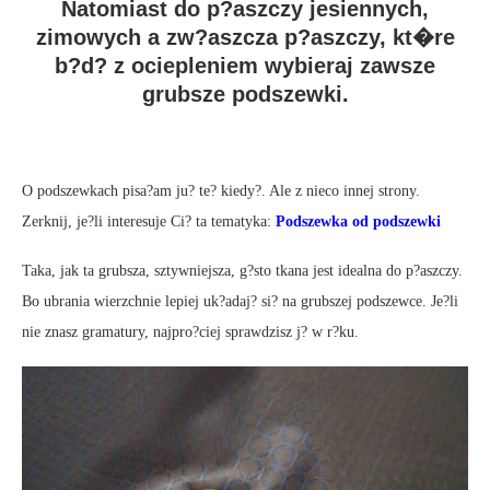
Natomiast do p?aszczy jesiennych,
zimowych a zw?aszcza p?aszczy, kt�re
b?d? z ociepleniem wybieraj zawsze
grubsze podszewki.
O podszewkach pisa?am ju? te? kiedy?. Ale z nieco innej strony.
Zerknij, je?li interesuje Ci? ta tematyka:
Podszewka od
podszewki
Taka, jak ta grubsza, sztywniejsza, g?sto tkana jest idealna do p?aszczy.
Bo ubrania wierzchnie lepiej uk?adaj? si? na grubszej podszewce. Je?li
nie znasz gramatury, najpro?ciej sprawdzisz j? w r?ku.