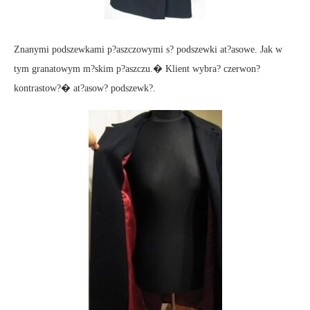
Znanymi podszewkami p?aszczowymi s? podszewki at?asowe. Jak w
tym granatowym m?skim p?aszczu.� Klient wybra? czerwon?
kontrastow?� at?asow? podszewk?.