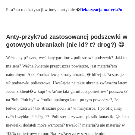
Pisa?am o dekatyzacji w innym artykule:�
Dekatyzacja materia?u
Anty-przyk?ad zastosowanej podszewki w
gotowych ubraniach (nie id? t? drog?) 😉
We?niany p?aszcz, we?niany garnitur z poliestrow? podszewk?. Jaki to
ma sens? We?na ?wietnie przepuszcza powietrze, jest materia?em
naturalnym. A od ?rodka/ lewej strony ubrania,� bli?ej cia?a stosuje
si? podszewki poliestrowe. Uwa?ajcie na takie ubrania zw?aszcza latem.
Jeden z klient�w kupi? w?a?nie taki garnitur z poliestrow? podszewk?
na ?lub. ?lub by? w ?rodku upalnego lata i po tym powiedzia?, ?e
ledwo przetrwa? tak strasznie poci? si? w marynarce. I po oficjalnej
cz??ci szybko j? ?ci?gn??. Poliester nazywam- plastik fantastik. 😉 Jako
niewielki dodatek mo?e wzmocni? trwa?o?? materia?u ale materia? w
100% poliestrowy to pora?ka, zw?aszcza w sezonie letnim