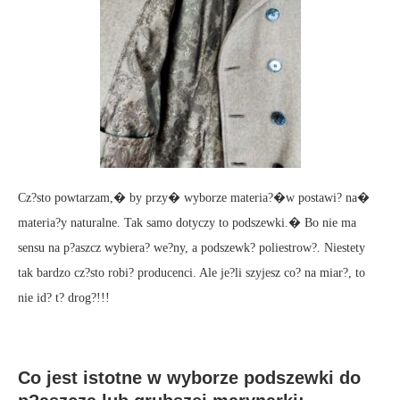
Cz?sto powtarzam,� by przy� wyborze materia?�w postawi? na�
materia?y naturalne. Tak samo dotyczy to podszewki.� Bo nie ma
sensu na p?aszcz wybiera? we?ny, a podszewk? poliestrow?. Niestety
tak bardzo cz?sto robi? producenci. Ale je?li szyjesz co? na miar?, to
nie id? t? drog?!!!
Co jest istotne w wyborze podszewki do