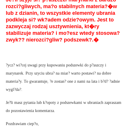
rozci?gliwych, ma?o stabilnych materia?�w
lub z dzianin, to wszystkie elementy ubrania
podkleja si? wk?adem odzie?owym. Jest to
zazwyczaj rodzaj usztywnienia, kt�ry
stabilizuje materia? i mo?esz wtedy stosowa?
zwyk?? nierozci?gliw? podszewk?.�
?ycz? wi?cej uwagi przy kupowaniu podszewki do p?aszczy i
marynarek. Przy szyciu ubra? na miar? warto postawi? na dobre
materia?y. To gwarantuje, ?e zostan? one z nami na lata i b?d? ?adnie
wygl?da?.
Je?li masz pytania lub k?opoty z podszewkami w ubraniach zapraszam
do pozostawienia komentarza.
Pozdrawiam ciep?o,