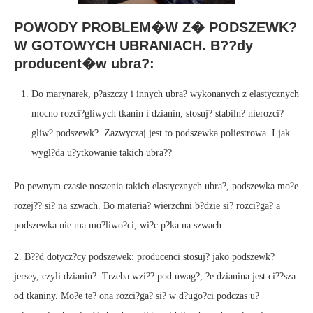
POWODY PROBLEM�W Z� PODSZEWK?
W GOTOWYCH UBRANIACH. B??dy
producent�w ubra?:
Do marynarek, p?aszczy i innych ubra? wykonanych z elastycznych
mocno rozci?gliwych tkanin i dzianin, stosuj? stabiln? nierozci?
gliw? podszewk?. Zazwyczaj jest to podszewka poliestrowa. I jak
wygl?da u?ytkowanie takich ubra??
Po pewnym czasie noszenia takich elastycznych ubra?, podszewka mo?e
rozej?? si? na szwach. Bo materia? wierzchni b?dzie si? rozci?ga? a
podszewka nie ma mo?liwo?ci, wi?c p?ka na szwach.
2. B??d dotycz?cy podszewek: producenci stosuj? jako podszewk?
jersey, czyli dzianin?. Trzeba wzi?? pod uwag?, ?e dzianina jest ci??sza
od tkaniny. Mo?e te? ona rozci?ga? si? w d?ugo?ci podczas u?