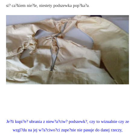
si? ca?kiem nie?le, niestety podszewka pop?ka?a.
Je?li kupi?e? ubrania z niew?a?ciw? podszewk?, czy to wizualnie czy ze
wzgl?du na jej w?a?ciwo?ci zupe?nie nie pasuje do danej rzeczy,