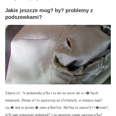
Jakie jeszcze mog? by? problemy z
podszewkami?
Zdarza si?, ?e podszewka p?ka i to nie na szwie ale w r�?nych
miejscach. Dzieje si? to zazwyczaj na z?o?eniach, w miejscu napi?
cia.� Jest to proste,� ostre p?kni?cie. Mo?esz to zauwa?y? r�wnie?,
je?li sam wstawiasz podszewk? i po pewnym czasie zaczyna p?ka?.