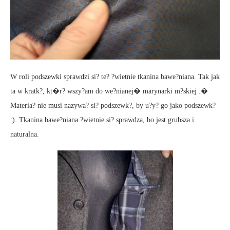
W roli podszewki sprawdzi si? te? ?wietnie tkanina bawe?niana. Tak jak
ta w kratk?, kt�r? wszy?am do we?nianej� marynarki m?skiej .�
Materia? nie musi nazywa? si? podszewk?, by u?y? go jako podszewk?
:). Tkanina bawe?niana ?wietnie si? sprawdza, bo jest grubsza i
naturalna.