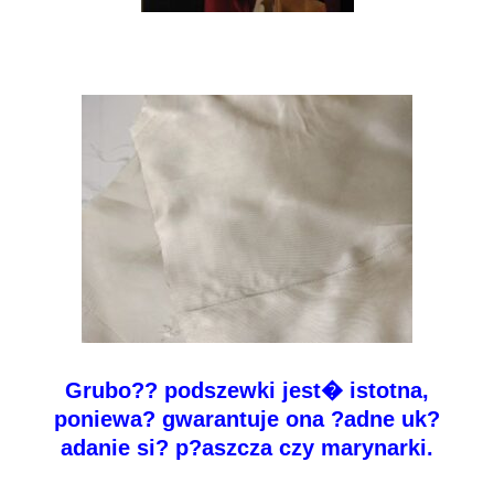
Grubo?? podszewki jest� istotna,
poniewa? gwarantuje ona ?adne uk?
adanie si? p?aszcza czy marynarki.