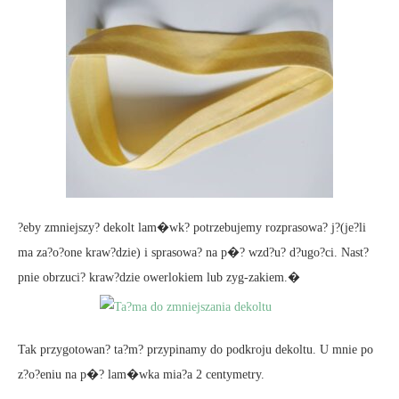
?eby zmniejszy? dekolt lam�wk? potrzebujemy rozprasowa? j?(je?li
ma za?o?one kraw?dzie) i sprasowa? na p�? wzd?u? d?ugo?ci. Nast?
pnie obrzuci? kraw?dzie owerlokiem lub zyg-zakiem.�
Tak przygotowan? ta?m? przypinamy do podkroju dekoltu. U mnie po
z?o?eniu na p�? lam�wka mia?a 2 centymetry.