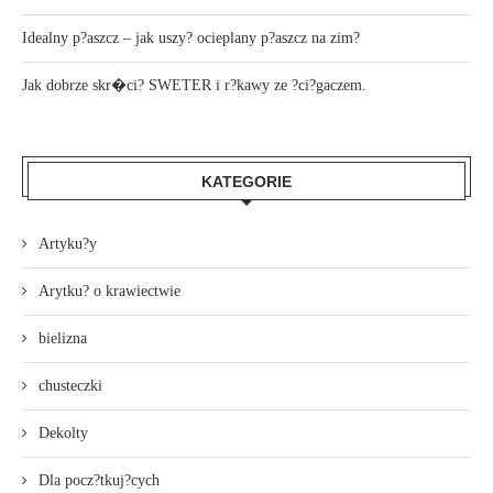
Idealny p?aszcz – jak uszy? ocieplany p?aszcz na zim?
Jak dobrze skr�ci? SWETER i r?kawy ze ?ci?gaczem.
KATEGORIE
Artyku?y
Arytku? o krawiectwie
bielizna
chusteczki
Dekolty
Dla pocz?tkuj?cych