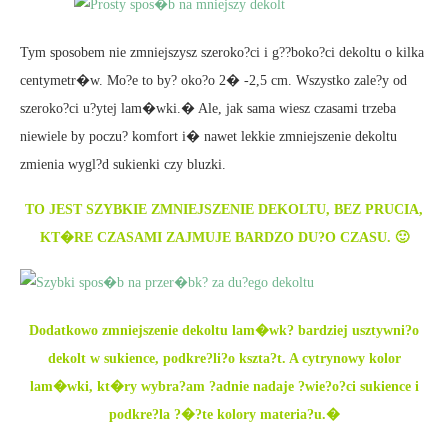
Tym sposobem nie zmniejszysz szeroko?ci i g??boko?ci dekoltu o kilka
centymetr�w. Mo?e to by? oko?o 2� -2,5 cm. Wszystko zale?y od
szeroko?ci u?ytej lam�wki.� Ale, jak sama wiesz czasami trzeba
niewiele by poczu? komfort i� nawet lekkie zmniejszenie dekoltu
zmienia wygl?d sukienki czy bluzki.
TO JEST SZYBKIE ZMNIEJSZENIE DEKOLTU, BEZ PRUCIA,
KT�RE CZASAMI ZAJMUJE BARDZO DU?O CZASU. 🙂
Dodatkowo zmniejszenie dekoltu lam�wk? bardziej usztywni?o
dekolt w sukience, podkre?li?o kszta?t. A cytrynowy kolor
lam�wki, kt�ry wybra?am ?adnie nadaje ?wie?o?ci sukience i
podkre?la ?�?te kolory materia?u.�