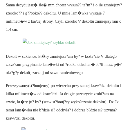
Sama decydujesz� ile� mm chcesz wysun?? ta?m? i o ile zmniejszy?
szeroko?? i g??boko?? dekoltu. U mnie lam�wka wystaje 7
milimetr�w z ka?dej strony. Czyli szeroko?? dekoltu zmniejszy?am o
1,4 cm.
Dekolt w sukience, kt�ry zmniejsza?am by? w kszta?cie V dlatego
zacz??am przypinanie lam�wki od ?rodka dekoltu.� Je?li masz p�?
okr?g?y dekolt, zacznij od szwu ramieniowego.
Przeszywamy(st?bnujemy) po wierzchu przy samej kraw?dzi dekoltu i
kilka milimetr�w od kraw?dzi. Ja drugie przeszycie zrobi?am na
szwie, kt�ry ju? by? (szew st?bnuj?cy wyko?czenie dekoltu). Dzi?ki
temu lam�wka nie b?dzie si? odchyla? i dobrze b?dzie si? trzyma?
kraw?dzi dekoltu.