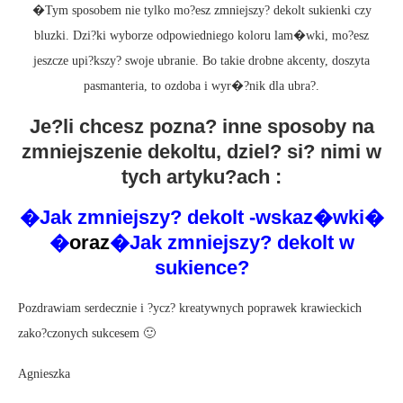
�Tym sposobem nie tylko mo?esz zmniejszy? dekolt sukienki czy
bluzki. Dzi?ki wyborze odpowiedniego koloru lam�wki, mo?esz
jeszcze upi?kszy? swoje ubranie. Bo takie drobne akcenty, doszyta
pasmanteria, to ozdoba i wyr�?nik dla ubra?.
Je?li chcesz pozna? inne sposoby na
zmniejszenie dekoltu, dziel? si? nimi w
tych artyku?ach :
�
Jak zmniejszy? dekolt -wskaz�wki
�
�
oraz
�
Jak zmniejszy? dekolt w
sukience?
Pozdrawiam serdecznie i ?ycz? kreatywnych poprawek krawieckich
zako?czonych sukcesem 🙂
Agnieszka