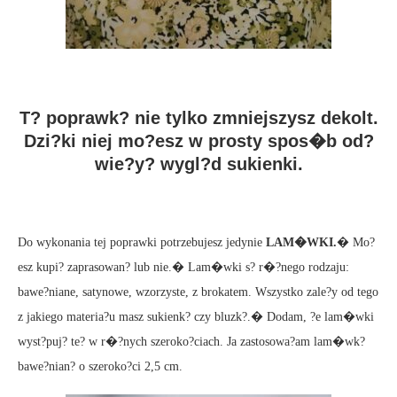
T? poprawk? nie tylko zmniejszysz dekolt.
Dzi?ki niej mo?esz w prosty spos�b od?
wie?y? wygl?d sukienki.
Do wykonania tej poprawki potrzebujesz jedynie
LAM�WKI.
� Mo?
esz kupi? zaprasowan? lub nie.� Lam�wki s? r�?nego rodzaju:
bawe?niane, satynowe, wzorzyste, z brokatem. Wszystko zale?y od tego
z jakiego materia?u masz sukienk? czy bluzk?.� Dodam, ?e lam�wki
wyst?puj? te? w r�?nych szeroko?ciach. Ja zastosowa?am lam�wk?
bawe?nian? o szeroko?ci 2,5 cm.