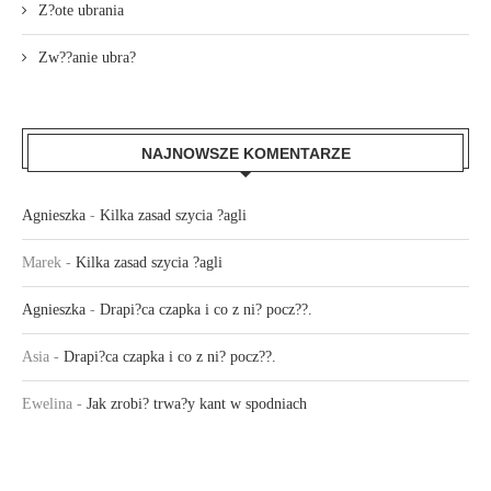
Z?ote ubrania
Zw??anie ubra?
NAJNOWSZE KOMENTARZE
Agnieszka
-
Kilka zasad szycia ?agli
Marek
-
Kilka zasad szycia ?agli
Agnieszka
-
Drapi?ca czapka i co z ni? pocz??.
Asia
-
Drapi?ca czapka i co z ni? pocz??.
Ewelina
-
Jak zrobi? trwa?y kant w spodniach