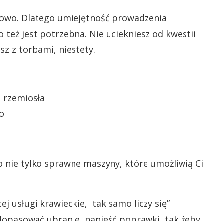
nsowo. Dlatego umiejętność prowadzenia
eż jest potrzebna. Nie uciekniesz od kwestii
z z torbami, niestety.
o nie tylko sprawne maszyny, które umożliwią Ci
j usługi krawieckie, tak samo liczy się”
opasować ubranie, nanieść poprawki, tak żeby