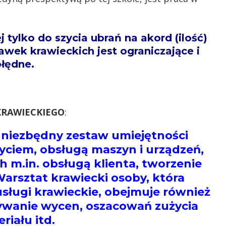
ylko do szycia ubrań na akord (ilość)
awek krawieckich jest ograniczające i
błędne.
KRAWIECKIEGO
:
niezbędny zestaw umiejętności
yciem, obsługą maszyn i urządzeń,
h m.in. obsługą klienta, tworzenie
arsztat krawiecki osoby, która
sługi krawieckie, obejmuje również
ywanie wycen, oszacowań zużycia
riału itd.