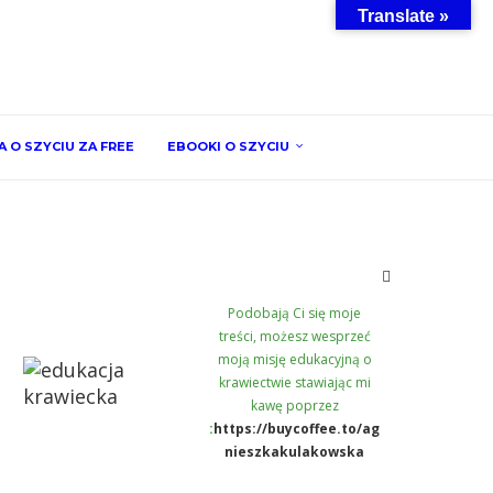
Translate »
 O SZYCIU ZA FREE
EBOOKI O SZYCIU
Podobają Ci się moje
treści, możesz wesprzeć
moją misję edukacyjną o
krawiectwie stawiając mi
kawę poprzez
:
https://buycoffee.to/ag
nieszkakulakowska