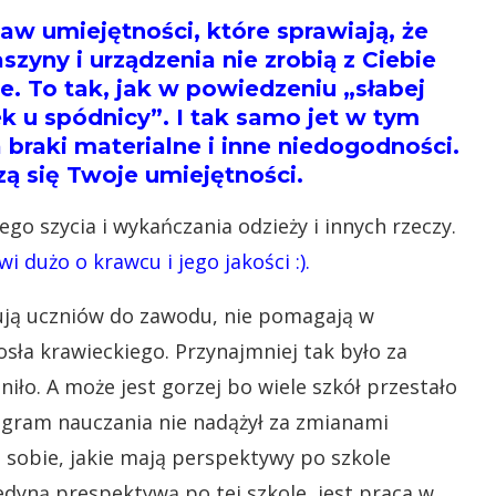
w umiejętności, które sprawiają, że
yny i urządzenia nie zrobią z Ciebie
e. To tak, jak w powiedzeniu „słabej
ek u spódnicy”. I tak samo jet w tym
braki materialne i inne niedogodności.
zą się Twoje umiejętności.
ego szycia i wykańczania odzieży i innych rzeczy.
 dużo o krawcu i jego jakości :).
ują uczniów do zawodu, nie pomagają w
ła krawieckiego. Przynajmniej tak było za
niło. A może jest gorzej bo wiele szkół przestało
rogram nauczania nie nadążył za zmianami
ą sobie, jakie mają perspektywy po szkole
edyną prespektywą po tej szkole, jest praca w