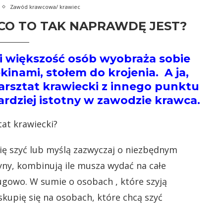
Zawód krawcowa/ krawiec
CO TO TAK NAPRAWDĘ JEST?
i większość osób wyobraża sobie
inami, stołem do krojenia. A ja,
arsztat krawiecki z innego punktu
rdziej istotny w zawodzie krawca.
ię szyć lub myślą zazwyczaj o niezbędnym
yny, kombinują ile musza wydać na całe
ługowo. W sumie o osobach , które szyją
skupię się na osobach, które chcą szyć