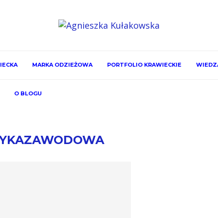
IECKA
MARKA ODZIEŻOWA
PORTFOLIO KRAWIECKIE
WIEDZA
O BLOGU
TYKAZAWODOWA