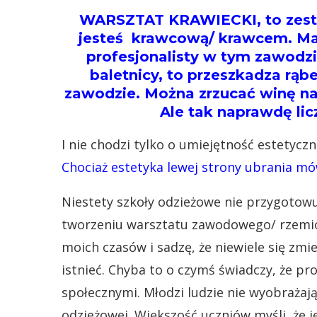
WARSZTAT KRAWIECKI, to zesta
jesteś krawcową/ krawcem. Masz
profesjonalisty w tym zawodzi
baletnicy, to przeszkadza rąb
zawodzie. Można zrzucać winę na 
Ale tak naprawdę lic
I nie chodzi tylko o umiejętność estetyczn
Chociaż estetyka lewej strony ubrania mówi
Niestety szkoły odzieżowe nie przygotow
tworzeniu warsztatu zawodowego/ rzemios
moich czasów i sadzę, że niewiele się zmie
istnieć. Chyba to o czymś świadczy, że p
społecznymi. Młodzi ludzie nie wyobrażaj
odzieżowej. Większość uczniów myśli, że j