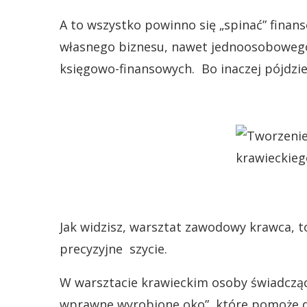
A to wszystko powinno się „spinać” fina
własnego biznesu, nawet jednoosobowego t
księgowo-finansowych. Bo inaczej pójdzies
Jak widzisz, warsztat zawodowy krawca, t
precyzyjne szycie.
W warsztacie krawieckim osoby świadczące
wprawne wyrobione oko”, które pomoże d