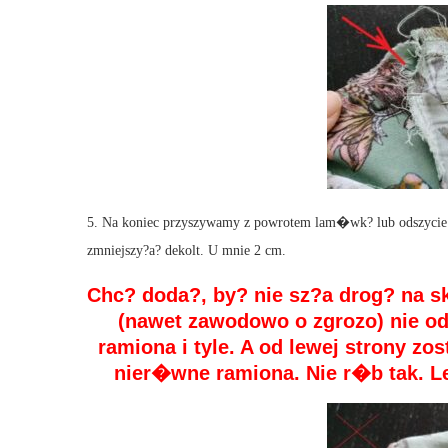
5. Na koniec przyszywamy z powrotem lam�wk? lub odszycie .
zmniejszy?a? dekolt. U mnie 2 cm.
Chc? doda?, by? nie sz?a drog? na 
(nawet zawodowo o zgrozo) nie o
ramiona i tyle. A od lewej strony zo
nier�wne ramiona. Nie r�b tak. L