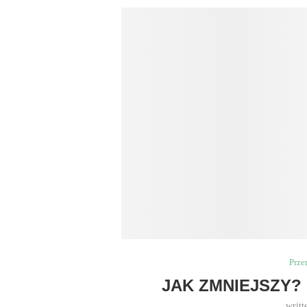
Prze
JAK ZMNIEJSZY?
writt