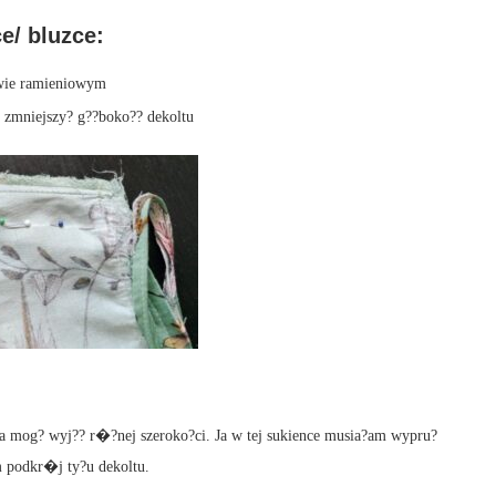
e/ bluzce:
wie ramieniowym
zmniejszy? g??boko?? dekoltu
na mog? wyj?? r�?nej szeroko?ci. Ja w tej sukience musia?am wypru?
 podkr�j ty?u dekoltu.