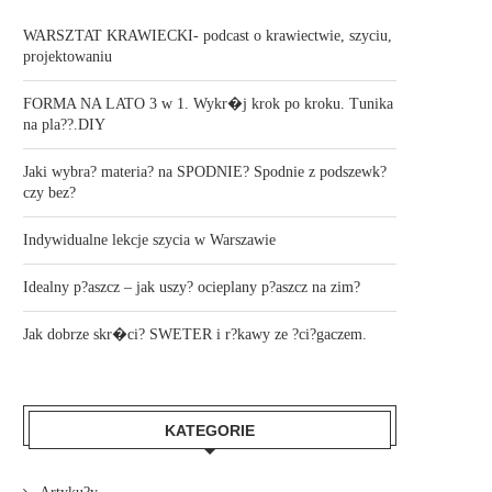
WARSZTAT KRAWIECKI- podcast o krawiectwie, szyciu,
projektowaniu
FORMA NA LATO 3 w 1. Wykr�j krok po kroku. Tunika
na pla??.DIY
Jaki wybra? materia? na SPODNIE? Spodnie z podszewk?
czy bez?
Indywidualne lekcje szycia w Warszawie
Idealny p?aszcz – jak uszy? ocieplany p?aszcz na zim?
Jak dobrze skr�ci? SWETER i r?kawy ze ?ci?gaczem.
KATEGORIE