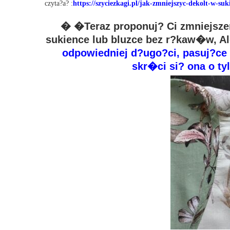
czyta?a? :
https://szyciezkagi.pl/jak-zmniejszyc-dekolt-w-suk
� �Teraz proponuj? Ci zmniejsze
sukience lub bluzce bez r?kaw�w, Al
odpowiedniej d?ugo?ci, pasuj?ce 
skr�ci si? ona o ty