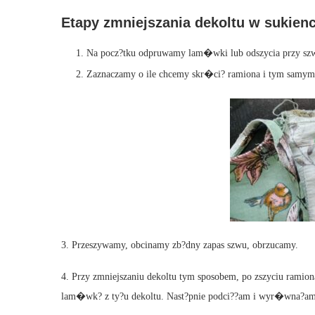
Etapy zmniejszania dekoltu w sukienc
Na pocz?tku odpruwamy lam�wki lub odszycia przy sz
Zaznaczamy o ile chcemy skr�ci? ramiona i tym samym 
3. Przeszywamy, obcinamy zb?dny zapas szwu, obrzucamy.
4. Przy zmniejszaniu dekoltu tym sposobem, po zszyciu ramio
lam�wk? z ty?u dekoltu. Nast?pnie podci??am i wyr�wna?am