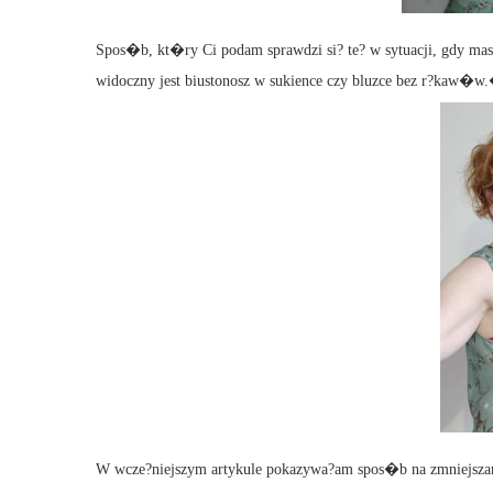
Spos�b, kt�ry Ci podam sprawdzi si? te? w sytuacji, gdy masz
widoczny jest biustonosz w sukience czy bluzce bez r?kaw�w
W wcze?niejszym artykule pokazywa?am spos�b na zmniejszanie