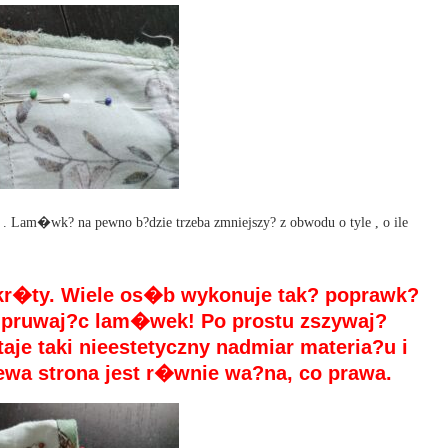
 Lam�wk? na pewno b?dzie trzeba zmniejszy? z obwodu o tyle , o ile
skr�ty. Wiele os�b wykonuje tak? poprawk?
dpruwaj?c lam�wek! Po prostu zszywaj?
staje taki nieestetyczny nadmiar materia?u i
ewa strona jest r�wnie wa?na, co prawa.