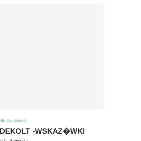
r�bki sukienek
 DEKOLT -WSKAZ�WKI
en by
Agnieszka