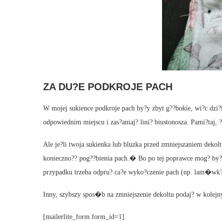
ZA DU?E PODKROJE PACH
W mojej sukience podkroje pach by?y zbyt g??bokie, wi?c dzi?
odpowiednim miejscu i zas?aniaj? lini? biustonosza. Pami?taj,
Ale je?li twoja sukienka lub bluzka przed zmniejszaniem deko
konieczno?? pog??bienia pach.� Bo po tej poprawce mog? by
przypadku trzeba odpru? ca?e wyko?czenie pach (np. lam�wk?) 
Inny, szybszy spos�b na zmniejszenie dekoltu podaj? w kolej
[mailerlite_form form_id=1]