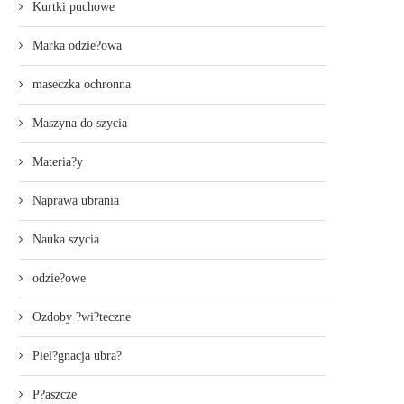
Kurtki puchowe
Marka odzie?owa
maseczka ochronna
Maszyna do szycia
Materia?y
Naprawa ubrania
Nauka szycia
odzie?owe
Ozdoby ?wi?teczne
Piel?gnacja ubra?
P?aszcze