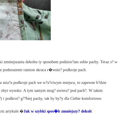
ki zmniejszaniu dekoltu ty sposobem podnios?am sobie pachy. Teraz s? w
 ?e podnoszenie ramion skraca r�wnie? podkroje pach.
ltu mia?a podkroje pach we w?a?ciwym miejscu, to zapewne b?dzie
? zbyt wysoko. A tym samym mog? uwiera? pod pach?. W takim
i podkroi? g??biej pachy, tak by by?y dla Ciebie komfortowe.
nym artykule:�
Jak w szybki spos�b zmniejszy? dekolt