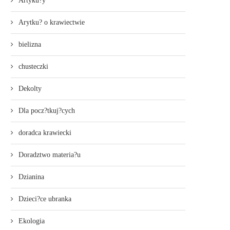
Artyku?y
Arytku? o krawiectwie
bielizna
chusteczki
Dekolty
Dla pocz?tkuj?cych
doradca krawiecki
Doradztwo materia?u
Dzianina
Dzieci?ce ubranka
Ekologia