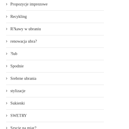
Propozycje imprezowe
Recykling
R?kawy w ubraniu
renowacja ubra?
?lub
Spodnie
Srebrne ubrania
stylizacje
Sukienki
SWETRY
Szycie na miar?