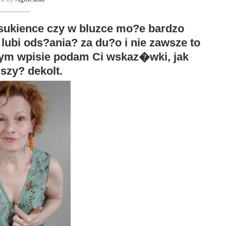
 sukience czy w bluzce mo?e bardzo
lubi ods?ania? za du?o i nie zawsze to
 tym wpisie podam Ci wskaz�wki, jak
szy? dekolt.