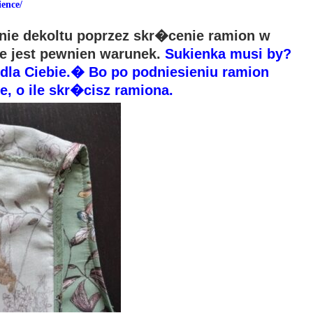
ience/
nie dekoltu poprzez skr�cenie ramion w
e jest pewnien warunek.
Sukienka musi by?
dla Ciebie.� Bo po podniesieniu ramion
le, o ile skr�cisz ramiona.