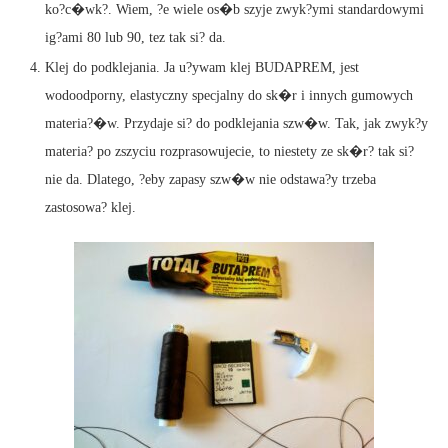
ko?c�wk?. Wiem, ?e wiele os�b szyje zwyk?ymi standardowymi
ig?ami 80 lub 90, tez tak si? da.
Klej do podklejania. Ja u?ywam klej BUDAPREM, jest
wodoodporny, elastyczny specjalny do sk�r i innych gumowych
materia?�w. Przydaje si? do podklejania szw�w. Tak, jak zwyk?y
materia? po zszyciu rozprasowujecie, to niestety ze sk�r? tak si?
nie da. Dlatego, ?eby zapasy szw�w nie odstawa?y trzeba
zastosowa? klej.