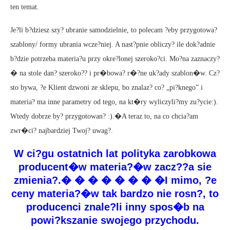
ten temat.
Je?li b?dziesz szy? ubranie samodzielnie, to polecam ?eby przygotowa?
szablony/ formy ubrania wcze?niej. A nast?pnie obliczy? ile dok?adnie
b?dzie potrzeba materia?u przy okre?lonej szeroko?ci. Mo?na zaznaczy?
� na stole dan? szeroko?? i pr�bowa? r�?ne uk?ady szablon�w. Cz?
sto bywa, ?e Klient dzwoni ze sklepu, bo znalaz? co? „pi?knego” i
materia? ma inne parametry od tego, na kt�ry wyliczyli?my zu?ycie:).
Wtedy dobrze by? przygotowan? :).�A teraz to, na co chcia?am
zwr�ci? najbardziej Twoj? uwag?.
W ci?gu ostatnich lat polityka zarobkowa
producent�w materia?�w zacz??a sie
zmienia?.� � � � � � � �I mimo, ?e
ceny materia?�w tak bardzo nie rosn?, to
producenci znale?li inny spos�b na
powi?kszanie swojego przychodu.