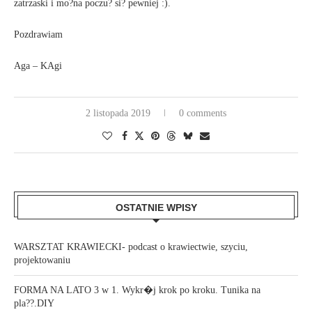
zatrzaski i mo?na poczu? si? pewniej :).
Pozdrawiam
Aga – KAgi
2 listopada 2019
0 comments
OSTATNIE WPISY
WARSZTAT KRAWIECKI- podcast o krawiectwie, szyciu,
projektowaniu
FORMA NA LATO 3 w 1. Wykr�j krok po kroku. Tunika na
pla??.DIY