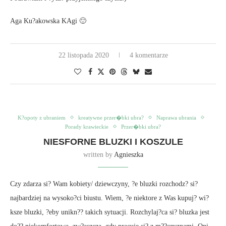
Aga Ku?akowska KAgi 🙂
22 listopada 2020
4 komentarze
K?opoty z ubraniem
kreatywne przer�bki ubra?
Naprawa ubrania
Porady krawieckie
Przer�bki ubra?
NIESFORNE BLUZKI I KOSZULE
written by
Agnieszka
Czy zdarza si? Wam kobiety/ dziewczyny, ?e bluzki rozchodz? si?
najbardziej na wysoko?ci biustu. Wiem, ?e niektore z Was kupuj? wi?
ksze bluzki, ?eby unikn?? takich sytuacji. Rozchylaj?ca si? bluzka jest