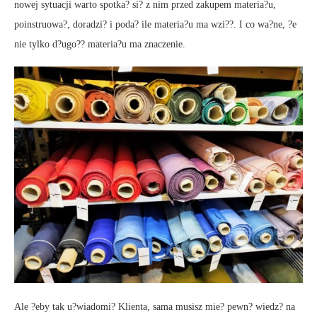
nowej sytuacji warto spotka? si? z nim przed zakupem materia?u,
poinstruowa?, doradzi? i poda? ile materia?u ma wzi??. I co wa?ne, ?e
nie tylko d?ugo?? materia?u ma znaczenie.
Ale ?eby tak u?wiadomi? Klienta, sama musisz mie? pewn? wiedz? na