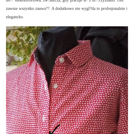
do?? niekomfortowa, zw?aszcza, gdy pracuje si? z m??czyznami. Oni
zawsze wszystko zauwa??. A dodatkowo nie wygl?da to profesjonalnie i
elegancko.