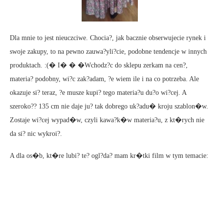
Dla mnie to jest nieuczciwe. Chocia?, jak bacznie obserwujecie rynek i
swoje zakupy, to na pewno zauwa?yli?cie, podobne tendencje w innych
produktach. :(� I� � �Wchodz?c do sklepu zerkam na cen?,
materia? podobny, wi?c zak?adam, ?e wiem ile i na co potrzeba. Ale
okazuje si? teraz, ?e musze kupi? tego materia?u du?o wi?cej. A
szeroko?? 135 cm nie daje ju? tak dobrego uk?adu� kroju szablon�w.
Zostaje wi?cej wypad�w, czyli kawa?k�w materia?u, z kt�rych nie
da si? nic wykroi?.
A dla os�b, kt�re lubi? te? ogl?da? mam kr�tki film w tym temacie: