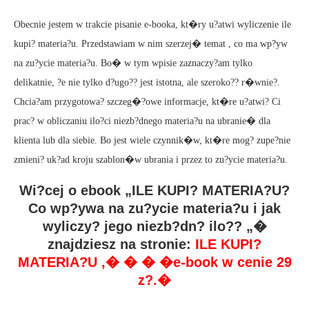
Obecnie jestem w trakcie pisanie e-booka, kt�ry u?atwi wyliczenie ile
kupi? materia?u. Przedstawiam w nim szerzej� temat , co ma wp?yw
na zu?ycie materia?u. Bo� w tym wpisie zaznaczy?am tylko
delikatnie, ?e nie tylko d?ugo?? jest istotna, ale szeroko?? r�wnie?.
Chcia?am przygotowa? szczeg�?owe informacje, kt�re u?atwi? Ci
prac? w obliczaniu ilo?ci niezb?dnego materia?u na ubranie� dla
klienta lub dla siebie. Bo jest wiele czynnik�w, kt�re mog? zupe?nie
zmieni? uk?ad kroju szablon�w ubrania i przez to zu?ycie materia?u.
Wi?cej o ebook „ILE KUPI? MATERIA?U?
Co wp?ywa na zu?ycie materia?u i jak
wyliczy? jego niezb?dn? ilo?? „�
znajdziesz na stronie:
ILE KUPI?
MATERIA?U
,� � � �e-book w cenie 29
z?.�