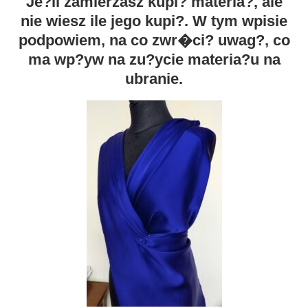
Je?li zamierzasz kupi? materia?, ale
nie wiesz ile jego kupi?. W tym wpisie
podpowiem, na co zwr�ci? uwag?, co
ma wp?yw na zu?ycie materia?u na
ubranie.