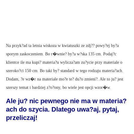
Na przyk?ad ta letnia wiskoza w kwiatuszki ze zdj?? powy?ej by?a
sporym zaskoczeniem. Bo r�wnie? by?a w?ska 135 cm. Podaj?c
klientce ile ma kupi? materia?u wylicza?am zu?ycie przy materiale o
szeroko?ci 150 cm. Bo taki by? standard w tego rodzaju materia?ach.
Dodam, ?e wz�r na materiale mo?e te? du?o zmieni?. Ale to ju? jest
szerszy temat i bardziej z?o?ony, bo wiele jest opcji wzor�w.
Ale ju? nic pewnego nie ma w materia?
ach do szycia. Dlatego uwa?aj, pytaj,
przeliczaj!