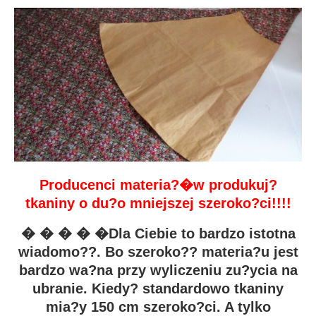
Producenci materia?�w produkuj?
tkaniny o du?o mniejszej szeroko?ci!!!!
� � � � �Dla Ciebie to bardzo istotna
wiadomo??. Bo szeroko?? materia?u jest
bardzo wa?na przy wyliczeniu zu?ycia na
ubranie. Kiedy? standardowo tkaniny
mia?y 150 cm szeroko?ci. A tylko