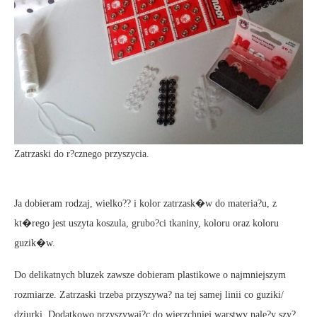
Zatrzaski do r?cznego przyszycia.
Ja dobieram rodzaj, wielko?? i kolor zatrzask�w do materia?u, z
kt�rego jest uszyta koszula, grubo?ci tkaniny, koloru oraz koloru
guzik�w.
Do delikatnych bluzek zawsze dobieram plastikowe o najmniejszym
rozmiarze. Zatrzaski trzeba przyszywa? na tej samej linii co guziki/
dziurki. Dodatkowo przyszywaj?c do wierzchniej warstwy nale?y szy?