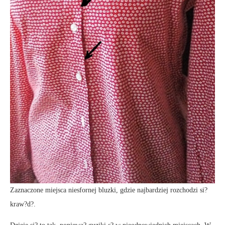
Zaznaczone miejsca niesfornej bluzki, gdzie najbardziej rozchodzi si?
kraw?d?.