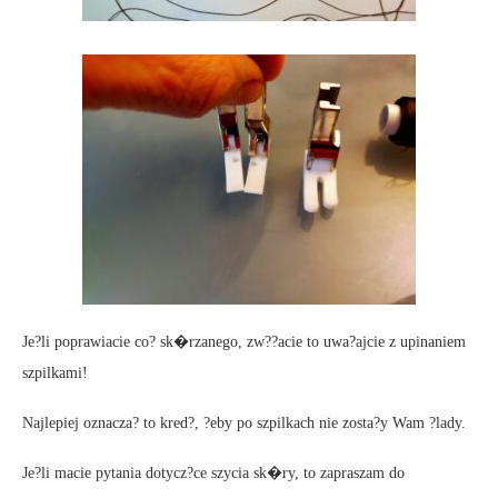
Je?li poprawiacie co? sk�rzanego, zw??acie to uwa?ajcie z upinaniem
szpilkami!
Najlepiej oznacza? to kred?, ?eby po szpilkach nie zosta?y Wam ?lady.
Je?li macie pytania dotycz?ce szycia sk�ry, to zapraszam do