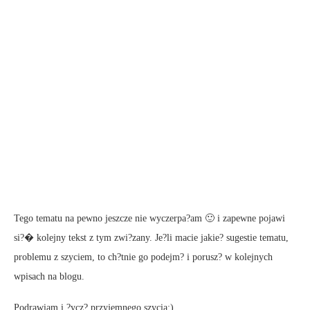
Tego tematu na pewno jeszcze nie wyczerpa?am 🙂 i zapewne pojawi
si?� kolejny tekst z tym zwi?zany. Je?li macie jakie? sugestie tematu,
problemu z szyciem, to ch?tnie go podejm? i porusz? w kolejnych
wpisach na blogu.
Podrawiam i ?ycz? przyjemnego szycia:)