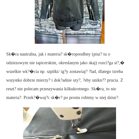
Sk�ra nautralna, jak i materia? sk�ropoodbny (pisz? tu o
odziezowym nie tapicerskim, okreslanym jako skaj) rozci?ga si?,�
wszelkie wk?�cia np. szpilki/ ig?y zostawiaj? ?lad, dlatego tzreba
wszystko dobrze mierzy? i dok?adnie szy?, ?eby unikn?? prucia. Z
reszt? nie polecam przeszywania kilkukrotnego. Sk�ra, to nie
materia?. Przek?�waj?c sk�r? po prostu robimy w niej dziur?.