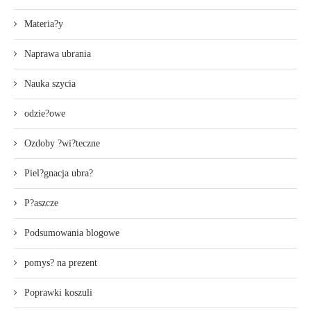
Materia?y
Naprawa ubrania
Nauka szycia
odzie?owe
Ozdoby ?wi?teczne
Piel?gnacja ubra?
P?aszcze
Podsumowania blogowe
pomys? na prezent
Poprawki koszuli