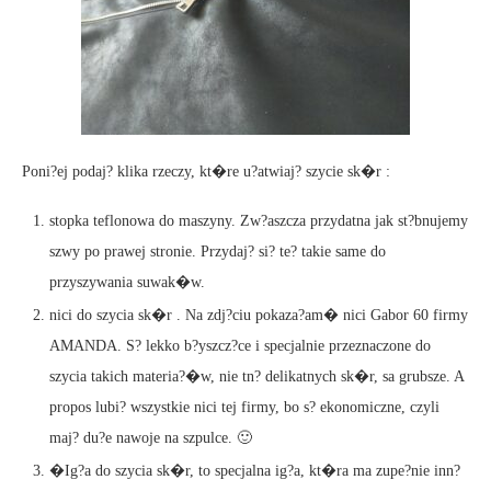
Poni?ej podaj? klika rzeczy, kt�re u?atwiaj? szycie sk�r :
stopka teflonowa do maszyny. Zw?aszcza przydatna jak st?bnujemy
szwy po prawej stronie. Przydaj? si? te? takie same do
przyszywania suwak�w.
nici do szycia sk�r . Na zdj?ciu pokaza?am� nici Gabor 60 firmy
AMANDA. S? lekko b?yszcz?ce i specjalnie przeznaczone do
szycia takich materia?�w, nie tn? delikatnych sk�r, sa grubsze. A
propos lubi? wszystkie nici tej firmy, bo s? ekonomiczne, czyli
maj? du?e nawoje na szpulce. 🙂
�Ig?a do szycia sk�r, to specjalna ig?a, kt�ra ma zupe?nie inn?