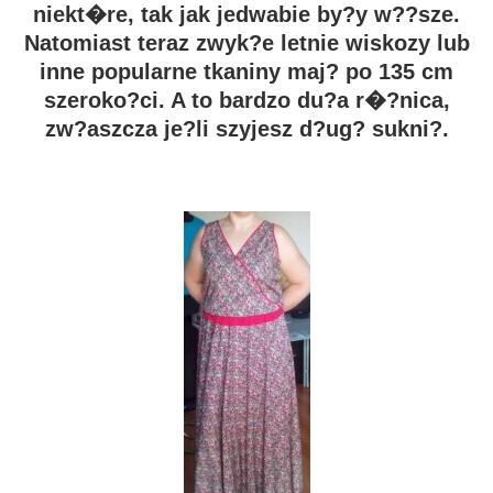
niekt�re, tak jak jedwabie by?y w??sze.
Natomiast teraz zwyk?e letnie wiskozy lub
inne popularne tkaniny maj? po 135 cm
szeroko?ci. A to bardzo du?a r�?nica,
zw?aszcza je?li szyjesz d?ug? sukni?.