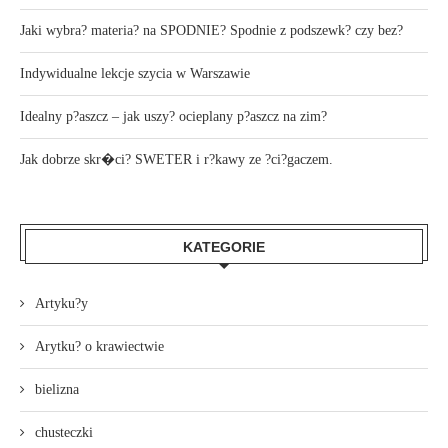
Jaki wybra? materia? na SPODNIE? Spodnie z podszewk? czy bez?
Indywidualne lekcje szycia w Warszawie
Idealny p?aszcz – jak uszy? ocieplany p?aszcz na zim?
Jak dobrze skr�ci? SWETER i r?kawy ze ?ci?gaczem.
KATEGORIE
Artyku?y
Arytku? o krawiectwie
bielizna
chusteczki