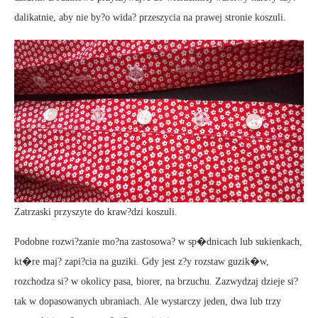
dalikatnie, aby nie by?o wida? przeszycia na prawej stronie koszuli.
Zatrzaski przyszyte do kraw?dzi koszuli.
Podobne rozwi?zanie mo?na zastosowa? w sp�dnicach lub sukienkach,
kt�re maj? zapi?cia na guziki. Gdy jest z?y rozstaw guzik�w,
rozchodza si? w okolicy pasa, biorer, na brzuchu. Zazwydzaj dzieje si?
tak w dopasowanych ubraniach. Ale wystarczy jeden, dwa lub trzy