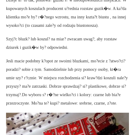
Dzieje si? to tak, poniewa? guziki s? w nieodpowiednich miejscach. W
kupowanych koszulach producent u?rednia rozstaw guzik�w. A ka?da
klientka mo?e by? r�?nego wzrostu, ma inny kszta?t biustu , na innej
wysoko?ci (to czasami zale?y od rodzaju biustonosza).
Szyj?c bluzk? lub koszul? na miar? zwracam uwag?, aby rozstaw
dziurek i guzik�w by? odpowiedni.
Jesli macie podobny k?opot ze swoimi bluzkami, mo?ecie z ?atwo?ci?
poradzi? sobie z tym. Samodzielnie lub przy pomocy osoby, kt�ra
umie szy? r?cznie. W miejscu rozchodzenia si? kraw?dzi koszuli nale?y
przyszy? ma?e zatrzaski. Dobrze sprawdzaj? si? plastikowe, dobrze si?
trzymaj?.Do wyboru s? r�?ne wielko?ci i kolory: czarne lub bia?e
przezroczyste. Mo?na te? kupi? metalowe: srebrne, czarne, z?ote.