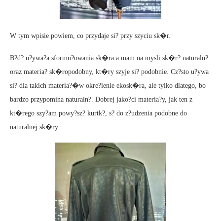
W tym wpisie powiem, co przydaje si? przy szyciu sk�r.
B?d? u?ywa?a sformu?owania sk�ra a mam na mysli sk�r? naturaln?
oraz materia? sk�ropodobny, kt�ry szyje si? podobnie. Cz?sto u?ywa
si? dla takich materia?�w okre?lenie ekosk�ra, ale tylko dlatego, bo
bardzo przypomina naturaln?. Dobrej jako?ci materia?y, jak ten z
kt�rego szy?am powy?sz? kurtk?, s? do z?udzenia podobne do
naturalnej sk�ry.