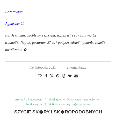
Pozdrawiam
Agnieszka
🙂
PS. Je?li masz problemy z szyciem, uczysz si? i co? sprawia Ci
trudno??. Napisz, postaram si? co? podpowiedzie? i pom�c zlale??
rozwi?zanie.�
19 listopada 2021
2 komentarze
Arytku? o krawiectwie
ekosk�ra
Krawiectwo-rzemios?o
Nauka szycia
Sk�ra i materia?y sk�ropodobne
SZYCIE SK�RY I SK�ROPODOBNYCH