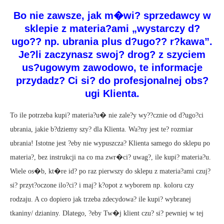
Bo nie zawsze, jak m�wi? sprzedawcy w
sklepie z materia?ami „wystarczy d?
ugo?? np. ubrania plus d?ugo?? r?kawa”.
Je?li zaczynasz swoj? drog? z szyciem
us?ugowym zawodowo, te informacje
przydadz? Ci si? do profesjonalnej obs?
ugi Klienta.
To ile potrzeba kupi? materia?u� nie zale?y wy??cznie od d?ugo?ci
ubrania, jakie b?dziemy szy? dla Klienta. Wa?ny jest te? rozmiar
ubrania! Istotne jest ?eby nie wypuszcza? Klienta samego do sklepu po
materia?, bez instrukcji na co ma zwr�ci? uwag?, ile kupi? materia?u.
Wiele os�b, kt�re id? po raz pierwszy do sklepu z materia?ami czuj?
si? przyt?oczone ilo?ci? i maj? k?opot z wyborem np. koloru czy
rodzaju. A co dopiero jak trzeba zdecydowa? ile kupi? wybranej
tkaniny/ dzianiny. Dlatego, ?eby Tw�j klient czu? si? pewniej w tej