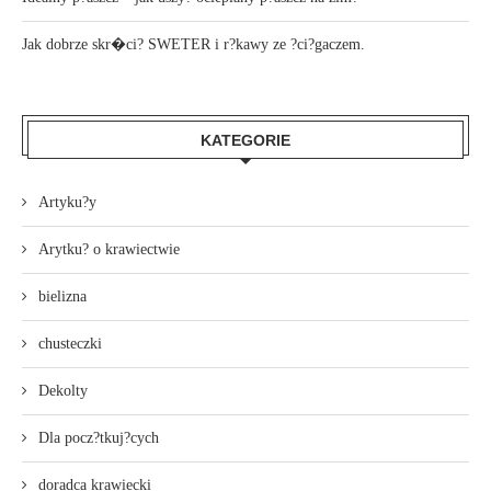
Jak dobrze skr�ci? SWETER i r?kawy ze ?ci?gaczem.
KATEGORIE
Artyku?y
Arytku? o krawiectwie
bielizna
chusteczki
Dekolty
Dla pocz?tkuj?cych
doradca krawiecki