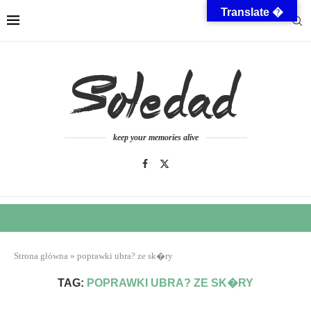
Translate �
keep your memories alive
Strona główna
»
poprawki ubra? ze sk�ry
TAG:
POPRAWKI UBRA? ZE SK�RY