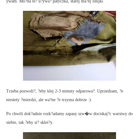
ywam. Mo?na te? u?ywa? patyczka, starej ma?ej linijki.
Trzeba pozwoli?, ?eby klej 2-3 minuty odparowa?. Uprzedzam, ?e
niestety ?mierdzi, ale wa?ne ?e trzyma dobrze :).
Po chwili dok?adnie rozk?adamy zapasy szw�w dociskaj?c warstwy do
siebie, tak ?eby si? sklei?y.