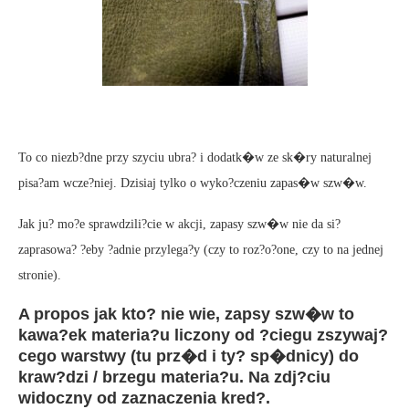
To co niezb?dne przy szyciu ubra? i dodatk�w ze sk�ry naturalnej
pisa?am wcze?niej. Dzisiaj tylko o wyko?czeniu zapas�w szw�w.
Jak ju? mo?e sprawdzili?cie w akcji, zapasy szw�w nie da si?
zaprasowa? ?eby ?adnie przylega?y (czy to roz?o?one, czy to na jednej
stronie).
A propos jak kto? nie wie,
zapsy szw�w
to
kawa?ek materia?u liczony od ?ciegu zszywaj?
cego warstwy (tu prz�d i ty? sp�dnicy) do
kraw?dzi / brzegu materia?u. Na zdj?ciu
widoczny od zaznaczenia kred?.