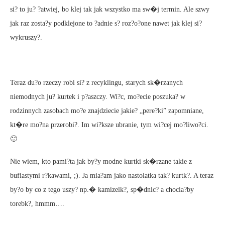
si? to ju? ?atwiej, bo klej tak jak wszystko ma sw�j termin. Ale szwy
jak raz zosta?y podklejone to ?adnie s? roz?o?one nawet jak klej si?
wykruszy?.
Teraz du?o rzeczy robi si? z recyklingu, starych sk�rzanych
niemodnych ju? kurtek i p?aszczy. Wi?c, mo?ecie poszuka? w
rodzinnych zasobach mo?e znajdziecie jakie? „pere?ki” zapomniane,
kt�re mo?na przerobi?. Im wi?ksze ubranie, tym wi?cej mo?liwo?ci.
🙂
Nie wiem, kto pami?ta jak by?y modne kurtki sk�rzane takie z
bufiastymi r?kawami, ;). Ja mia?am jako nastolatka tak? kurtk?. A teraz
by?o by co z tego uszy? np.� kamizelk?, sp�dnic? a chocia?by
torebk?, hmmm….