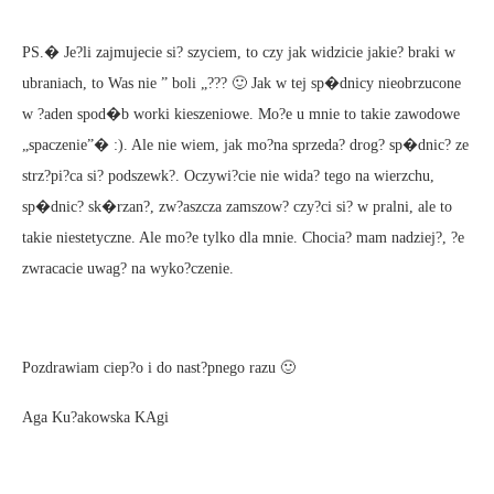
PS.� Je?li zajmujecie si? szyciem, to czy jak widzicie jakie? braki w
ubraniach, to Was nie ” boli „??? 🙂 Jak w tej sp�dnicy nieobrzucone
w ?aden spod�b worki kieszeniowe. Mo?e u mnie to takie zawodowe
„spaczenie”� :). Ale nie wiem, jak mo?na sprzeda? drog? sp�dnic? ze
strz?pi?ca si? podszewk?. Oczywi?cie nie wida? tego na wierzchu,
sp�dnic? sk�rzan?, zw?aszcza zamszow? czy?ci si? w pralni, ale to
takie niestetyczne. Ale mo?e tylko dla mnie. Chocia? mam nadziej?, ?e
zwracacie uwag? na wyko?czenie.
Pozdrawiam ciep?o i do nast?pnego razu 🙂
Aga Ku?akowska KAgi