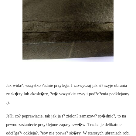
Jak wida?, wszystko ?adnie przylega. I zazwyczaj jak si? szyje ubrania
ze sk�ry lub ekosk�ry, ?e� wszystkie szwy i pod?o?enia podklejamy
:).
Je?li co? poprawiacie, tak jak ja t? zielon? zamszow? sp�dnic?, to na
pewno zastaniecie przyklejone zapasy szw�w. Trzeba je delikatnie
odci?ga?/ odkleja?, ?eby nie porwa? sk�ry. W starszych ubraniach robi