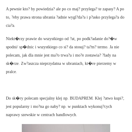
A pewnie kto? by powiedzia? ale po co maj? przylega? te zapasy? A po
to, ?eby prawa strona ubrania ?adnie wygl?da?a i p?asko przylega?a do
cia?a.
Niekt�rzy prawie do wszystkiego od ?at, po podk?adanie do?�w
spodni/ sp�dnic i wszystkiego co si? da stosuj? ta?m? termo. Ja nie
polecam, jak dla mnie jest ma?o trwa?a i mo?e zostawia? ?lady na
sk�rze. Zw?aszcza nieprzydatna w ubraniach, kt�re pierzemy w
pralce.
Do sk�ry polecam specjalny klej np. BUDAPREM. Klej ?atwo kupi?,
jest popularny i mo?na go naby? np. w punktach wykonuj?cych
naprawy szewskie w centrach handlowych.