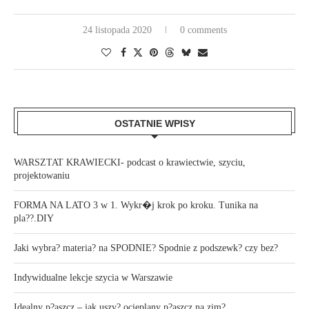
24 listopada 2020
0 comments
OSTATNIE WPISY
WARSZTAT KRAWIECKI- podcast o krawiectwie, szyciu,
projektowaniu
FORMA NA LATO 3 w 1. Wykr�j krok po kroku. Tunika na
pla??.DIY
Jaki wybra? materia? na SPODNIE? Spodnie z podszewk? czy bez?
Indywidualne lekcje szycia w Warszawie
Idealny p?aszcz – jak uszy? ocieplany p?aszcz na zim?