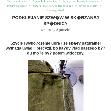
Naprawa ubrania
Poprawki krawieckie
Porady
Porady krawieckie
Przer�bki ubra?
Sk�ra i materia?y sk�ropodobne
szycie ze sk�ry
Uncategorized
PODKLEJANIE SZW�W W SK�RZANEJ
SP�DNICY
written by
Agnieszka
Szycie i wyko?czenie ubra? ze sk�ry naturalnej
wymaga uwagi i precyzji, bo ka?dy ?lad naszego b??
du mo?e by? potem widoczny.